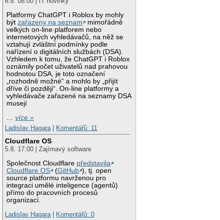
6.8. 08:00 | IT novinky
Platformy ChatGPT i Roblox by mohly
být
zařazeny na seznam
mimořádně
velkých on-line platforem nebo
internetových vyhledávačů, na něž se
vztahují zvláštní podmínky podle
nařízení o digitálních službách (DSA).
Vzhledem k tomu, že ChatGPT i Roblox
oznámily počet uživatelů nad prahovou
hodnotou DSA, je toto označení
„rozhodně možné“ a mohlo by „přijít
dříve či později“. On-line platformy a
vyhledávače zařazené na seznamy DSA
musejí
…
více »
Ladislav Hagara
|
Komentářů: 11
Cloudflare OS
5.8. 17:00 | Zajímavý software
Společnost Cloudflare
představila
Cloudflare OS
(
GitHub
), tj. open
source platformu navrženou pro
integraci umělé inteligence (agentů)
přímo do pracovních procesů
organizací.
Ladislav Hagara
|
Komentářů: 0