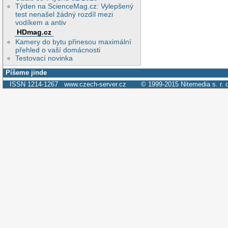
Týden na ScienceMag.cz: Vylepšený
test nenašel žádný rozdíl mezi
vodíkem a antiv
HDmag.cz
Kamery do bytu přinesou maximální
přehled o vaší domácnosti
Testovací novinka
Píšeme jinde
ISSN 1214-1267
www.czech-server.cz
© 1999-2015
Nitemedia s. r. 