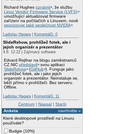
Richard Hughes
oznámil
, že službu
Linux Vendor Firmware Service (LVFS)
umožňující aktualizovat firmware
zařízení na počítačích s Linuxem, nově
sponzoruje také společnost NVIDIA
.
Ladislav Hagara
|
Komentářů: 0
SlideRshow, prohlížeč fotek, ale i
jejich organizér a prezentátor
4.8. 12:22 | Zajímavý software
Edvard Rejthar na blogu zaměstnanců
CZ.NIC
představil
svou aplikaci
SlideRshow
(
GitHub
). Funguje jako
prohlížeč fotek, ale i jako jejich
organizér a prezentátor. Neinstaluje se,
běží přímo v prohlížeči. Bez serveru.
Offline.
Ladislav Hagara
|
Komentářů: 11
Centrum
|
Napsat
|
Starší
Anketa
navrhněte »
Které desktopové prostředí na Linuxu
používáte?
Budgie
(
10%
)