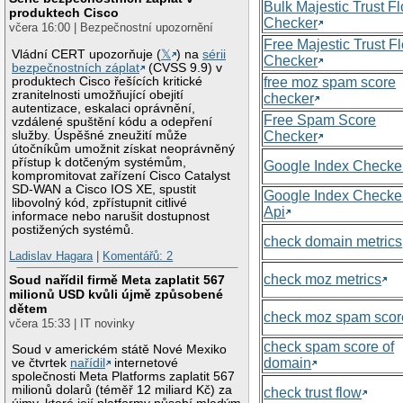
Bulk Majestic Trust F
produktech Cisco
Checker
včera 16:00 | Bezpečnostní upozornění
Free Majestic Trust F
Vládní CERT upozorňuje (
𝕏
) na
sérii
Checker
bezpečnostních záplat
(CVSS 9.9) v
produktech Cisco řešících kritické
free moz spam score
zranitelnosti umožňující obejití
checker
autentizace, eskalaci oprávnění,
Free Spam Score
vzdálené spuštění kódu a odepření
služby. Úspěšné zneužití může
Checker
útočníkům umožnit získat neoprávněný
přístup k dotčeným systémům,
Google Index Checke
kompromitovat zařízení Cisco Catalyst
SD-WAN a Cisco IOS XE, spustit
Google Index Checke
libovolný kód, zpřístupnit citlivé
Api
informace nebo narušit dostupnost
postižených systémů.
check domain metrics
Ladislav Hagara
|
Komentářů: 2
check moz metrics
Soud nařídil firmě Meta zaplatit 567
milionů USD kvůli újmě způsobené
dětem
check moz spam scor
včera 15:33 | IT novinky
check spam score of
Soud v americkém státě Nové Mexiko
domain
ve čtvrtek
nařídil
internetové
společnosti Meta Platforms zaplatit 567
milionů dolarů (téměř 12 miliard Kč) za
check trust flow