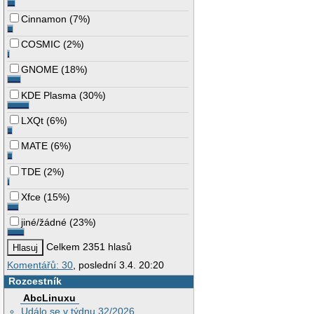
Cinnamon
(
7%
)
COSMIC
(
2%
)
GNOME
(
18%
)
KDE Plasma
(
30%
)
LXQt
(
6%
)
MATE
(
6%
)
TDE
(
2%
)
Xfce
(
15%
)
jiné/žádné
(
23%
)
Celkem 2351 hlasů
Komentářů: 30
, poslední 3.4. 20:20
Rozcestník
AbcLinuxu
Událo se v týdnu 32/2026