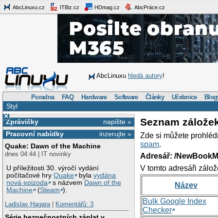
AbcLinuxu.cz
ITBiz.cz
HDmag.cz
AbcPráce.cz
AbcLinuxu
hledá autory
!
Poradna
FAQ
Hardware
Software
Články
Učebnice
Blog
Styl
×
Seznam zálože
Zprávičky
napište »
Pracovní nabídky
inzerujte »
Zde si můžete prohléd
spam
.
Quake: Dawn of the Machine
dnes 04:44 | IT novinky
Adresář: /NewBookM
V tomto adresáři zálož
U příležitosti 30. výročí vydání
počítačové hry
Quake
byla
vydána
nová epizoda
s názvem
Dawn of the
Název
Machine
(
Steam
).
Bulk Google Index
Ladislav Hagara
|
Komentářů: 3
Checker
Série bezpečnostních záplat v