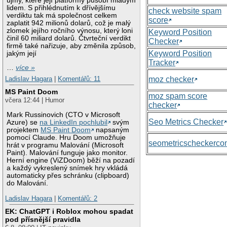
újmy, které její platformy působí mladým
lidem. S přihlédnutím k dřívějšímu
check website spam
verdiktu tak má společnost celkem
score
zaplatit 942 milionů dolarů, což je malý
zlomek jejího ročního výnosu, který loni
Keyword Position
činil 60 miliard dolarů. Čtvrteční verdikt
Checker
firmě také nařizuje, aby změnila způsob,
Keyword Position
jakým její
Tracker
…
více »
moz checker
Ladislav Hagara
|
Komentářů: 11
MS Paint Doom
moz spam score
včera 12:44 | Humor
checker
Mark Russinovich (CTO v Microsoft
Seo Metrics Checker
Azure) se
na LinkedIn pochlubil
svým
projektem
MS Paint Doom
napsaným
pomocí Claude. Hru Doom umožňuje
seometricscheckerc
hrát v programu Malování (Microsoft
Paint). Malování funguje jako monitor.
Herní engine (ViZDoom) běží na pozadí
a každý vykreslený snímek hry vkládá
automaticky přes schránku (clipboard)
do Malování.
Ladislav Hagara
|
Komentářů: 2
EK: ChatGPT i Roblox mohou spadat
pod přísnější pravidla