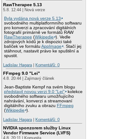
RawTherapee 5.13
5.8. 12:44 | Nová verze
Byla vydána nová verze 5.13
svobodného multiplatformního softwaru
pro konverzi a zpracování digitálních
fotografií primárně ve formátů RAW
RawTherapee
(
Wikipedie
). Vedle
zdrojových kódů je k dispozici také
balíček ve formátu
AppImage
. Stačí jej
stáhnout, nastavit právo ke spuštění a
spustit.
Ladislav Hagara
|
Komentářů: 0
FFmpeg 9.0 "Lei"
4.8. 20:44 | Zajímavý článek
Jean-Baptiste Kempf na svém blogu
představil novou verzi 9.0 "Lei"
kolekce
svobodného softwaru umožňujícího
nahrávání, konverzi a streamovaní
digitálního zvuku a obrazu
FFmpeg
(
Wikipedie
).
Ladislav Hagara
|
Komentářů: 0
NVIDIA sponzorem služby Linux
Vendor Firmware Service (LVFS)
4.8. 20:11 | Komunita