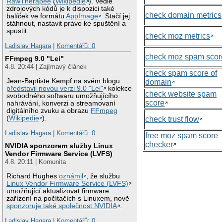
RawTherapee
(
Wikipedie
). Vedle
zdrojových kódů je k dispozici také
check domain metrics
balíček ve formátu
AppImage
. Stačí jej
stáhnout, nastavit právo ke spuštění a
spustit.
check moz metrics
Ladislav Hagara
|
Komentářů: 0
check moz spam scor
FFmpeg 9.0 "Lei"
4.8. 20:44 | Zajímavý článek
check spam score of
Jean-Baptiste Kempf na svém blogu
domain
představil novou verzi 9.0 "Lei"
kolekce
check website spam
svobodného softwaru umožňujícího
score
nahrávání, konverzi a streamovaní
digitálního zvuku a obrazu
FFmpeg
(
Wikipedie
).
check trust flow
Ladislav Hagara
|
Komentářů: 0
free moz spam score
checker
NVIDIA sponzorem služby Linux
Vendor Firmware Service (LVFS)
4.8. 20:11 | Komunita
Richard Hughes
oznámil
, že službu
Linux Vendor Firmware Service (LVFS)
umožňující aktualizovat firmware
zařízení na počítačích s Linuxem, nově
sponzoruje také společnost NVIDIA
.
Ladislav Hagara
|
Komentářů: 0