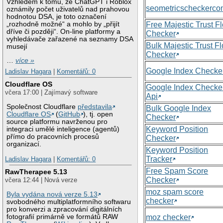
Vzhledem k tomu, že ChatGPT i Roblox
seometricscheckerc
oznámily počet uživatelů nad prahovou
hodnotou DSA, je toto označení
„rozhodně možné“ a mohlo by „přijít
Free Majestic Trust F
dříve či později“. On-line platformy a
Checker
vyhledávače zařazené na seznamy DSA
Bulk Majestic Trust F
musejí
Checker
…
více »
Google Index Checke
Ladislav Hagara
|
Komentářů: 0
Cloudflare OS
Google Index Checke
včera 17:00 | Zajímavý software
Api
Společnost Cloudflare
představila
Bulk Google Index
Cloudflare OS
(
GitHub
), tj. open
Checker
source platformu navrženou pro
Keyword Position
integraci umělé inteligence (agentů)
přímo do pracovních procesů
Checker
organizací.
Keyword Position
Tracker
Ladislav Hagara
|
Komentářů: 0
Free Spam Score
RawTherapee 5.13
Checker
včera 12:44 | Nová verze
moz spam score
Byla vydána nová verze 5.13
checker
svobodného multiplatformního softwaru
pro konverzi a zpracování digitálních
moz checker
fotografií primárně ve formátů RAW