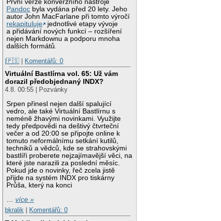
První verze konverzního nástroje
Pandoc
byla vydána před 20 lety. Jeho
autor John MacFarlane při tomto výročí
rekapituluje
jednotlivé etapy vývoje
a přidávání nových funkcí – rozšíření
nejen Markdownu a podporu mnoha
dalších formátů.
|🇵🇸
|
Komentářů: 0
Virtuální Bastlírna vol. 65: Už vám
dorazil předobjednaný INDX?
4.8. 00:55 | Pozvánky
Srpen přinesl nejen další spalující
vedro, ale také Virtuální Bastlírnu s
neméně žhavými novinkami. Využijte
tedy předpovědi na deštivý čtvrteční
večer a od 20:00 se připojte online k
tomuto neformálnímu setkání kutilů,
techniků a vědců, kde se strahovskými
bastlíři proberete nejzajímavější věci, na
které jste narazili za poslední měsíc.
Pokud jde o novinky, řeč zcela jistě
přijde na systém INDX pro tiskárny
Průša, který na konci
…
více »
bkralik
|
Komentářů: 0