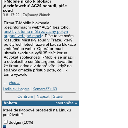
T-Mobile nikdo k blokaci
‚dezinfowebu‘ AC24 nenutil, píše
soud
3.8. 17:22 | Zajímavý článek
Firma T-Mobile blokovala
„dezinformační web“ AC24 bez toho,
aniž by k tomu měla závazný pokyn
orgánů veřejné moci
. Píše to ve svém
rozsudku Městský soud v Praze, který
po čtyřech letech uzavřel kauzu blokace
zmíněného webu. Operátor musí
uhradit škodu ve výši 35 tisíc korun.
Advokát společnosti T-Mobile se snažil i
u odvolacího senátu argumentovat tím,
že firma jednala v dobré víře, když na
stránky omezila přístup poté, co ji k
tomu vyzvalo
…
více »
Ladislav Hagara
|
Komentářů: 63
Centrum
|
Napsat
|
Starší
Anketa
navrhněte »
Které desktopové prostředí na Linuxu
používáte?
Budgie
(
10%
)