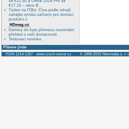
za €22,50 a Office 2024 Pro za
€17,15 – akce B
Týden na ITBiz: Čína podle zdrojů
zahájila výrobu zařízení pro domácí
produkci v
HDmag.cz
Kamery do bytu přinesou maximální
přehled o vaší domácnosti
Testovací novinka
Píšeme jinde
ISSN 1214-1267
www.czech-server.cz
© 1999-2015
Nitemedia s. r. 