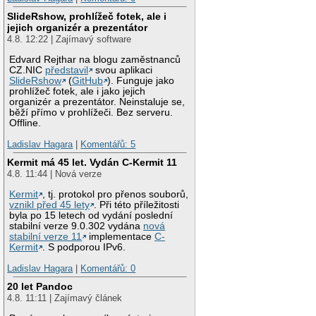
SlideRshow, prohlížeč fotek, ale i
jejich organizér a prezentátor
4.8. 12:22 | Zajímavý software
Edvard Rejthar na blogu zaměstnanců
CZ.NIC
představil
svou aplikaci
SlideRshow
(
GitHub
). Funguje jako
prohlížeč fotek, ale i jako jejich
organizér a prezentátor. Neinstaluje se,
běží přímo v prohlížeči. Bez serveru.
Offline.
Ladislav Hagara
|
Komentářů: 5
Kermit má 45 let. Vydán C-Kermit 11
4.8. 11:44 | Nová verze
Kermit
, tj. protokol pro přenos souborů,
vznikl před 45 lety
. Při této příležitosti
byla po 15 letech od vydání poslední
stabilní verze 9.0.302 vydána
nová
stabilní verze 11
implementace
C-
Kermit
. S podporou IPv6.
Ladislav Hagara
|
Komentářů: 0
20 let Pandoc
4.8. 11:11 | Zajímavý článek