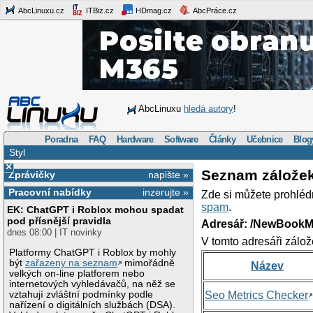
AbcLinuxu.cz
ITBiz.cz
HDmag.cz
AbcPráce.cz
AbcLinuxu
hledá autory
!
Poradna
FAQ
Hardware
Software
Články
Učebnice
Blog
Styl
×
Seznam zálože
Zprávičky
napište »
Pracovní nabídky
inzerujte »
Zde si můžete prohléd
spam
.
EK: ChatGPT i Roblox mohou spadat
pod přísnější pravidla
Adresář: /NewBookM
dnes 08:00 | IT novinky
V tomto adresáři zálož
Platformy ChatGPT i Roblox by mohly
být
zařazeny na seznam
mimořádně
Název
velkých on-line platforem nebo
internetových vyhledávačů, na něž se
vztahují zvláštní podmínky podle
Seo Metrics Checker
nařízení o digitálních službách (DSA).