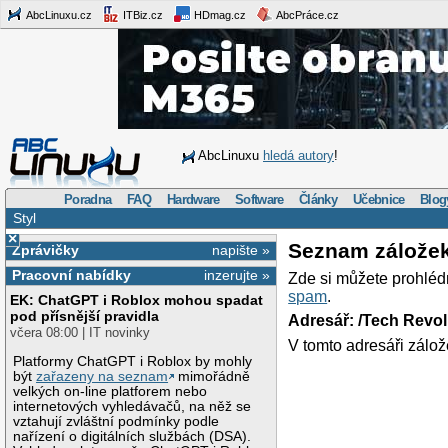
AbcLinuxu.cz
ITBiz.cz
HDmag.cz
AbcPráce.cz
AbcLinuxu
hledá autory
!
Poradna
FAQ
Hardware
Software
Články
Učebnice
Blog
Styl
×
Seznam zálože
Zprávičky
napište »
Pracovní nabídky
inzerujte »
Zde si můžete prohléd
spam
.
EK: ChatGPT i Roblox mohou spadat
pod přísnější pravidla
Adresář: /Tech Revo
včera 08:00 | IT novinky
V tomto adresáři zálož
Platformy ChatGPT i Roblox by mohly
být
zařazeny na seznam
mimořádně
velkých on-line platforem nebo
internetových vyhledávačů, na něž se
vztahují zvláštní podmínky podle
nařízení o digitálních službách (DSA).