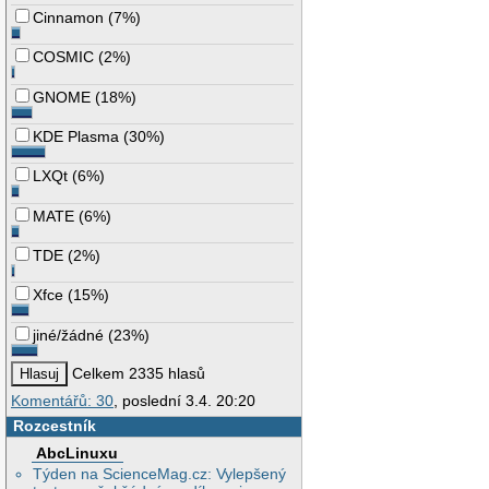
Cinnamon
(
7%
)
COSMIC
(
2%
)
GNOME
(
18%
)
KDE Plasma
(
30%
)
LXQt
(
6%
)
MATE
(
6%
)
TDE
(
2%
)
Xfce
(
15%
)
jiné/žádné
(
23%
)
Celkem 2335 hlasů
Komentářů: 30
, poslední 3.4. 20:20
Rozcestník
AbcLinuxu
Týden na ScienceMag.cz: Vylepšený