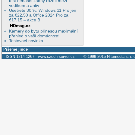
test nenašel žádný rozdíl mezi
vodíkem a antiv
Ušetřete 30 %: Windows 11 Pro jen
za €22,50 a Office 2024 Pro za
€17,15 – akce B
HDmag.cz
Kamery do bytu přinesou maximální
přehled o vaší domácnosti
Testovací novinka
Píšeme jinde
ISSN 1214-1267
www.czech-server.cz
© 1999-2015
Nitemedia s. r. 