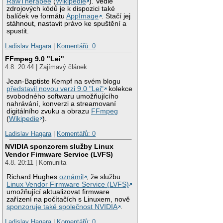
RawTherapee
(
Wikipedie
). Vedle
zdrojových kódů je k dispozici také
balíček ve formátu
AppImage
. Stačí jej
stáhnout, nastavit právo ke spuštění a
spustit.
Ladislav Hagara
|
Komentářů: 0
FFmpeg 9.0 "Lei"
4.8. 20:44 | Zajímavý článek
Jean-Baptiste Kempf na svém blogu
představil novou verzi 9.0 "Lei"
kolekce
svobodného softwaru umožňujícího
nahrávání, konverzi a streamovaní
digitálního zvuku a obrazu
FFmpeg
(
Wikipedie
).
Ladislav Hagara
|
Komentářů: 0
NVIDIA sponzorem služby Linux
Vendor Firmware Service (LVFS)
4.8. 20:11 | Komunita
Richard Hughes
oznámil
, že službu
Linux Vendor Firmware Service (LVFS)
umožňující aktualizovat firmware
zařízení na počítačích s Linuxem, nově
sponzoruje také společnost NVIDIA
.
Ladislav Hagara
|
Komentářů: 0