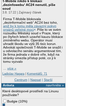
T-Mobile nikdo k blokaci
‚dezinfowebu‘ AC24 nenutil, píše
soud
3.8. 17:22 | Zajímavý článek
Firma T-Mobile blokovala
„dezinformační web“ AC24 bez toho,
aniž by k tomu měla závazný pokyn
orgánů veřejné moci
. Píše to ve svém
rozsudku Městský soud v Praze, který
po čtyřech letech uzavřel kauzu blokace
zmíněného webu. Operátor musí
uhradit škodu ve výši 35 tisíc korun.
Advokát společnosti T-Mobile se snažil i
u odvolacího senátu argumentovat tím,
že firma jednala v dobré víře, když na
stránky omezila přístup poté, co ji k
tomu vyzvalo
…
více »
Ladislav Hagara
|
Komentářů: 71
Centrum
|
Napsat
|
Starší
Anketa
navrhněte »
Které desktopové prostředí na Linuxu
používáte?
Budgie
(
10%
)