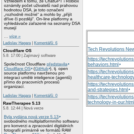
Vzhledem k tomu, že ChatGPT i Roblox
oznámily počet uživatelů nad prahovou
hodnotou DSA, je toto označení
„rozhodně možné“ a mohlo by „přijít
dříve či později“. On-line platformy a
vyhledávače zařazené na seznamy DSA
musejí
…
více »
Ladislav Hagara
|
Komentářů: 6
Tech Revolutions Ne
Cloudflare OS
5.8. 17:00 | Zajímavý software
https://techrevolutio
Společnost Cloudflare
představila
behaviors.html
Cloudflare OS
(
GitHub
), tj. open
https://techrevoluti
source platformu navrženou pro
healthcare-technology
integraci umělé inteligence (agentů)
přímo do pracovních procesů
https://techrevolutio
organizací.
and-strategies.html
Ladislav Hagara
|
Komentářů: 0
https://techrevolutio
technology-in-our.htm
RawTherapee 5.13
5.8. 12:44 | Nová verze
Byla vydána nová verze 5.13
svobodného multiplatformního softwaru
pro konverzi a zpracování digitálních
fotografií primárně ve formátů RAW