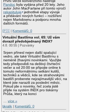
První verze konverzního nástroje
Pandoc
byla vydána před 20 lety. Jeho
autor John MacFarlane při tomto výročí
rekapituluje
jednotlivé etapy vývoje
a přidávání nových funkcí – rozšíření
nejen Markdownu a podporu mnoha
dalších formátů.
|🇵🇸
|
Komentářů: 0
Virtuální Bastlírna vol. 65: Už vám
dorazil předobjednaný INDX?
4.8. 00:55 | Pozvánky
Srpen přinesl nejen další spalující
vedro, ale také Virtuální Bastlírnu s
neméně žhavými novinkami. Využijte
tedy předpovědi na deštivý čtvrteční
večer a od 20:00 se připojte online k
tomuto neformálnímu setkání kutilů,
techniků a vědců, kde se strahovskými
bastlíři proberete nejzajímavější věci, na
které jste narazili za poslední měsíc.
Pokud jde o novinky, řeč zcela jistě
přijde na systém INDX pro tiskárny
Průša, který na konci
…
více »
bkralik
|
Komentářů: 0