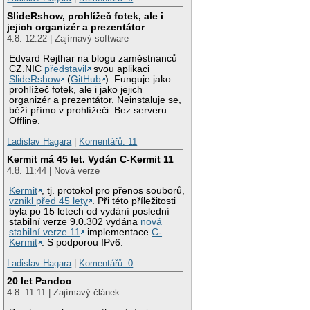
SlideRshow, prohlížeč fotek, ale i
jejich organizér a prezentátor
4.8. 12:22 | Zajímavý software
Edvard Rejthar na blogu zaměstnanců
CZ.NIC
představil
svou aplikaci
SlideRshow
(
GitHub
). Funguje jako
prohlížeč fotek, ale i jako jejich
organizér a prezentátor. Neinstaluje se,
běží přímo v prohlížeči. Bez serveru.
Offline.
Ladislav Hagara
|
Komentářů: 11
Kermit má 45 let. Vydán C-Kermit 11
4.8. 11:44 | Nová verze
Kermit
, tj. protokol pro přenos souborů,
vznikl před 45 lety
. Při této příležitosti
byla po 15 letech od vydání poslední
stabilní verze 9.0.302 vydána
nová
stabilní verze 11
implementace
C-
Kermit
. S podporou IPv6.
Ladislav Hagara
|
Komentářů: 0
20 let Pandoc
4.8. 11:11 | Zajímavý článek