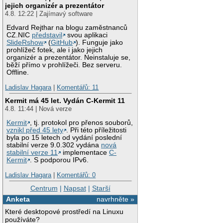
jejich organizér a prezentátor
4.8. 12:22 | Zajímavý software
Edvard Rejthar na blogu zaměstnanců
CZ.NIC
představil
svou aplikaci
SlideRshow
(
GitHub
). Funguje jako
prohlížeč fotek, ale i jako jejich
organizér a prezentátor. Neinstaluje se,
běží přímo v prohlížeči. Bez serveru.
Offline.
Ladislav Hagara
|
Komentářů: 11
Kermit má 45 let. Vydán C-Kermit 11
4.8. 11:44 | Nová verze
Kermit
, tj. protokol pro přenos souborů,
vznikl před 45 lety
. Při této příležitosti
byla po 15 letech od vydání poslední
stabilní verze 9.0.302 vydána
nová
stabilní verze 11
implementace
C-
Kermit
. S podporou IPv6.
Ladislav Hagara
|
Komentářů: 0
Centrum
|
Napsat
|
Starší
Anketa
navrhněte »
Které desktopové prostředí na Linuxu
používáte?