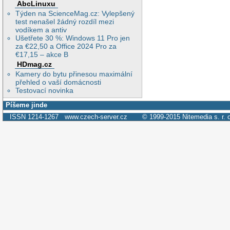
AbcLinuxu
Týden na ScienceMag.cz: Vylepšený
test nenašel žádný rozdíl mezi
vodíkem a antiv
Ušetřete 30 %: Windows 11 Pro jen
za €22,50 a Office 2024 Pro za
€17,15 – akce B
HDmag.cz
Kamery do bytu přinesou maximální
přehled o vaší domácnosti
Testovací novinka
Píšeme jinde
ISSN 1214-1267
www.czech-server.cz
© 1999-2015
Nitemedia s. r. 