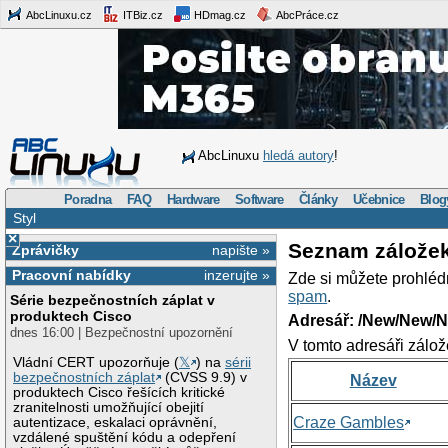
AbcLinuxu.cz
ITBiz.cz
HDmag.cz
AbcPráce.cz
AbcLinuxu
hledá autory
!
Poradna
FAQ
Hardware
Software
Články
Učebnice
Blog
Styl
×
Seznam zálože
Zprávičky
napište »
Pracovní nabídky
inzerujte »
Zde si můžete prohléd
spam
.
Série bezpečnostních záplat v
produktech Cisco
Adresář: /New/New/N
dnes 16:00 | Bezpečnostní upozornění
V tomto adresáři zálož
Vládní CERT upozorňuje (
𝕏
) na
sérii
bezpečnostních záplat
(CVSS 9.9) v
Název
produktech Cisco řešících kritické
zranitelnosti umožňující obejití
Craze Gambles
autentizace, eskalaci oprávnění,
vzdálené spuštění kódu a odepření