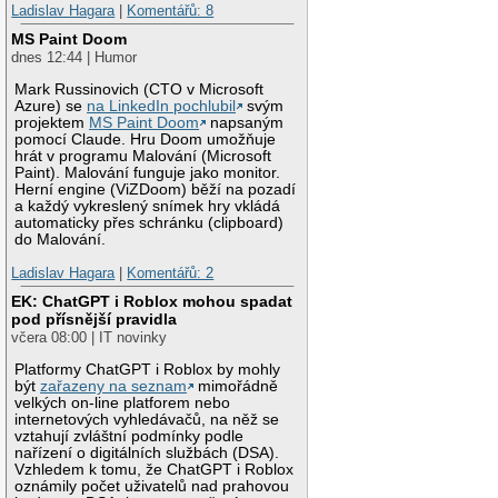
Ladislav Hagara
|
Komentářů: 8
MS Paint Doom
dnes 12:44 | Humor
Mark Russinovich (CTO v Microsoft
Azure) se
na LinkedIn pochlubil
svým
projektem
MS Paint Doom
napsaným
pomocí Claude. Hru Doom umožňuje
hrát v programu Malování (Microsoft
Paint). Malování funguje jako monitor.
Herní engine (ViZDoom) běží na pozadí
a každý vykreslený snímek hry vkládá
automaticky přes schránku (clipboard)
do Malování.
Ladislav Hagara
|
Komentářů: 2
EK: ChatGPT i Roblox mohou spadat
pod přísnější pravidla
včera 08:00 | IT novinky
Platformy ChatGPT i Roblox by mohly
být
zařazeny na seznam
mimořádně
velkých on-line platforem nebo
internetových vyhledávačů, na něž se
vztahují zvláštní podmínky podle
nařízení o digitálních službách (DSA).
Vzhledem k tomu, že ChatGPT i Roblox
oznámily počet uživatelů nad prahovou