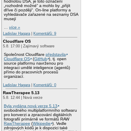
hodnotou DSA, je toto označení
„rozhodně možné“ a mohlo by „přijít
dříve či později“. On-line platformy a
vyhledávače zařazené na seznamy DSA
musejí
…
více »
Ladislav Hagara
|
Komentářů: 9
Cloudflare OS
5.8. 17:00 | Zajímavý software
Společnost Cloudflare
představila
Cloudflare OS
(
GitHub
), tj. open
source platformu navrženou pro
integraci umělé inteligence (agentů)
přímo do pracovních procesů
organizací.
Ladislav Hagara
|
Komentářů: 0
RawTherapee 5.13
5.8. 12:44 | Nová verze
Byla vydána nová verze 5.13
svobodného multiplatformního softwaru
pro konverzi a zpracování digitálních
fotografií primárně ve formátů RAW
RawTherapee
(
Wikipedie
). Vedle
zdrojových kódů je k dispozici také