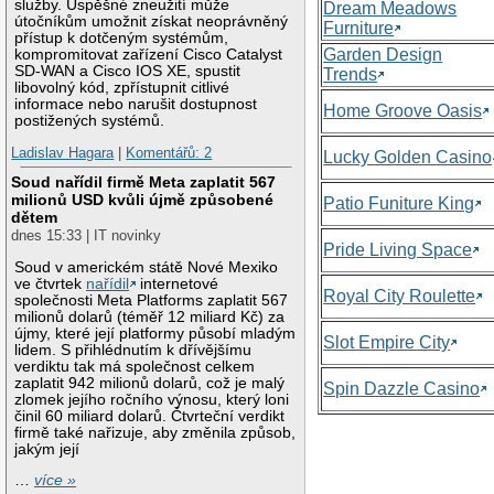
služby. Úspěšné zneužití může
Dream Meadows
útočníkům umožnit získat neoprávněný
Furniture
přístup k dotčeným systémům,
Garden Design
kompromitovat zařízení Cisco Catalyst
SD-WAN a Cisco IOS XE, spustit
Trends
libovolný kód, zpřístupnit citlivé
informace nebo narušit dostupnost
Home Groove Oasis
postižených systémů.
Ladislav Hagara
|
Komentářů: 2
Lucky Golden Casino
Soud nařídil firmě Meta zaplatit 567
milionů USD kvůli újmě způsobené
Patio Funiture King
dětem
dnes 15:33 | IT novinky
Pride Living Space
Soud v americkém státě Nové Mexiko
ve čtvrtek
nařídil
internetové
Royal City Roulette
společnosti Meta Platforms zaplatit 567
milionů dolarů (téměř 12 miliard Kč) za
újmy, které její platformy působí mladým
Slot Empire City
lidem. S přihlédnutím k dřívějšímu
verdiktu tak má společnost celkem
zaplatit 942 milionů dolarů, což je malý
Spin Dazzle Casino
zlomek jejího ročního výnosu, který loni
činil 60 miliard dolarů. Čtvrteční verdikt
firmě také nařizuje, aby změnila způsob,
jakým její
…
více »