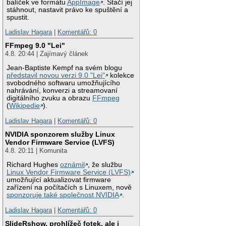
balíček ve formátu
AppImage
. Stačí jej
stáhnout, nastavit právo ke spuštění a
spustit.
Ladislav Hagara
|
Komentářů: 0
FFmpeg 9.0 "Lei"
4.8. 20:44 | Zajímavý článek
Jean-Baptiste Kempf na svém blogu
představil novou verzi 9.0 "Lei"
kolekce
svobodného softwaru umožňujícího
nahrávání, konverzi a streamovaní
digitálního zvuku a obrazu
FFmpeg
(
Wikipedie
).
Ladislav Hagara
|
Komentářů: 0
NVIDIA sponzorem služby Linux
Vendor Firmware Service (LVFS)
4.8. 20:11 | Komunita
Richard Hughes
oznámil
, že službu
Linux Vendor Firmware Service (LVFS)
umožňující aktualizovat firmware
zařízení na počítačích s Linuxem, nově
sponzoruje také společnost NVIDIA
.
Ladislav Hagara
|
Komentářů: 0
SlideRshow, prohlížeč fotek, ale i