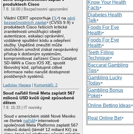
Know Your Health
produktech Cisco
Facts
7.8. 16:00 | Bezpečnostní upozornění
Diabetes Health
Vládní CERT upozorňuje (
𝕏
) na
sérii
Talk
bezpečnostních záplat
(CVSS 9.9) v
produktech Cisco řešících kritické
Foods For Eye
zranitelnosti umožňující obejití
Health
autentizace, eskalaci oprávnění,
Foods For Eye
vzdálené spuštění kódu a odepření
služby. Úspěšné zneužití může
Health
útočníkům umožnit získat neoprávněný
Teeth Filling
přístup k dotčeným systémům,
Technique
kompromitovat zařízení Cisco Catalyst
SD-WAN a Cisco IOS XE, spustit
Baccarat Gambling
libovolný kód, zpřístupnit citlivé
Tips
informace nebo narušit dostupnost
postižených systémů.
Gambling Lucky
Today
Ladislav Hagara
|
Komentářů: 2
Gambling Bonus
Soud nařídil firmě Meta zaplatit 567
Poker
milionů USD kvůli újmě způsobené
dětem
Online Betting Ideas
7.8. 15:33 | IT novinky
Soud v americkém státě Nové Mexiko
Real Online Bet
ve čtvrtek
nařídil
internetové
společnosti Meta Platforms zaplatit 567
milionů dolarů (téměř 12 miliard Kč) za