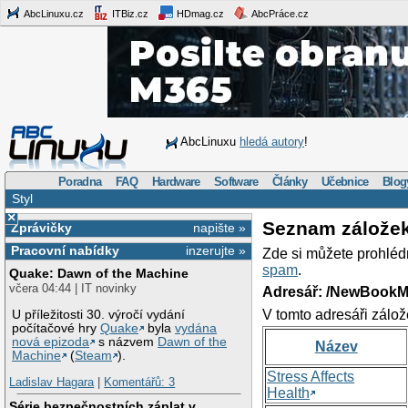
AbcLinuxu.cz
ITBiz.cz
HDmag.cz
AbcPráce.cz
AbcLinuxu
hledá autory
!
Poradna
FAQ
Hardware
Software
Články
Učebnice
Blog
Styl
×
Seznam zálože
Zprávičky
napište »
Pracovní nabídky
inzerujte »
Zde si můžete prohléd
spam
.
Quake: Dawn of the Machine
včera 04:44 | IT novinky
Adresář: /NewBookM
V tomto adresáři zálož
U příležitosti 30. výročí vydání
počítačové hry
Quake
byla
vydána
nová epizoda
s názvem
Dawn of the
Název
Machine
(
Steam
).
Stress Affects
Ladislav Hagara
|
Komentářů: 3
Health
Série bezpečnostních záplat v