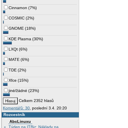
Cinnamon
(
7%
)
COSMIC
(
2%
)
GNOME
(
18%
)
KDE Plasma
(
30%
)
LXQt
(
6%
)
MATE
(
6%
)
TDE
(
2%
)
Xfce
(
15%
)
jiné/žádné
(
23%
)
Celkem 2352 hlasů
Komentářů: 30
, poslední 3.4. 20:20
Rozcestník
AbcLinuxu
Týden na ITBiz: Náklady na