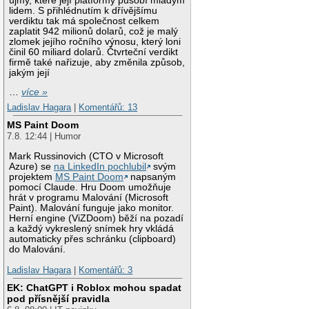
újmy, které její platformy působí mladým
lidem. S přihlédnutím k dřívějšímu
verdiktu tak má společnost celkem
zaplatit 942 milionů dolarů, což je malý
zlomek jejího ročního výnosu, který loni
činil 60 miliard dolarů. Čtvrteční verdikt
firmě také nařizuje, aby změnila způsob,
jakým její
…
více »
Ladislav Hagara
|
Komentářů: 13
MS Paint Doom
7.8. 12:44 | Humor
Mark Russinovich (CTO v Microsoft
Azure) se
na LinkedIn pochlubil
svým
projektem
MS Paint Doom
napsaným
pomocí Claude. Hru Doom umožňuje
hrát v programu Malování (Microsoft
Paint). Malování funguje jako monitor.
Herní engine (ViZDoom) běží na pozadí
a každý vykreslený snímek hry vkládá
automaticky přes schránku (clipboard)
do Malování.
Ladislav Hagara
|
Komentářů: 3
EK: ChatGPT i Roblox mohou spadat
pod přísnější pravidla