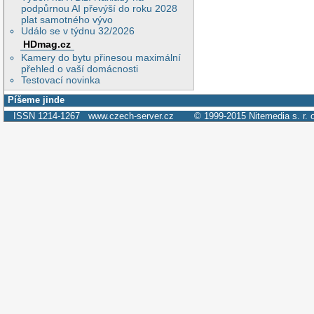
podpůrnou AI převýší do roku 2028
plat samotného vývo
Událo se v týdnu 32/2026
HDmag.cz
Kamery do bytu přinesou maximální
přehled o vaší domácnosti
Testovací novinka
Píšeme jinde
ISSN 1214-1267
www.czech-server.cz
© 1999-2015
Nitemedia s. r. 