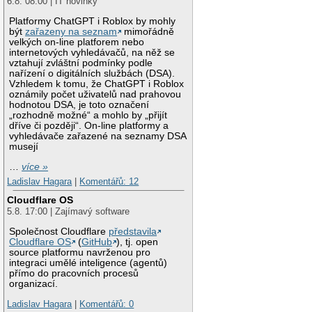
6.8. 08:00 | IT novinky
Platformy ChatGPT i Roblox by mohly
být
zařazeny na seznam
mimořádně
velkých on-line platforem nebo
internetových vyhledávačů, na něž se
vztahují zvláštní podmínky podle
nařízení o digitálních službách (DSA).
Vzhledem k tomu, že ChatGPT i Roblox
oznámily počet uživatelů nad prahovou
hodnotou DSA, je toto označení
„rozhodně možné“ a mohlo by „přijít
dříve či později“. On-line platformy a
vyhledávače zařazené na seznamy DSA
musejí
…
více »
Ladislav Hagara
|
Komentářů: 12
Cloudflare OS
5.8. 17:00 | Zajímavý software
Společnost Cloudflare
představila
Cloudflare OS
(
GitHub
), tj. open
source platformu navrženou pro
integraci umělé inteligence (agentů)
přímo do pracovních procesů
organizací.
Ladislav Hagara
|
Komentářů: 0