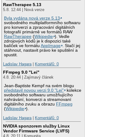
RawTherapee 5.13
5.8. 12:44 | Nová verze
Byla vydána nová verze 5.13
svobodného multiplatformního softwaru
pro konverzi a zpracování digitálních
fotografií primárně ve formátů RAW
RawTherapee
(
Wikipedie
). Vedle
zdrojových kódů je k dispozici také
balíček ve formátu
AppImage
. Stačí jej
stáhnout, nastavit právo ke spuštění a
spustit.
Ladislav Hagara
|
Komentářů: 0
FFmpeg 9.0 "Lei"
4.8. 20:44 | Zajímavý článek
Jean-Baptiste Kempf na svém blogu
představil novou verzi 9.0 "Lei"
kolekce
svobodného softwaru umožňujícího
nahrávání, konverzi a streamovaní
digitálního zvuku a obrazu
FFmpeg
(
Wikipedie
).
Ladislav Hagara
|
Komentářů: 0
NVIDIA sponzorem služby Linux
Vendor Firmware Service (LVFS)
4.8. 20:11 | Komunita