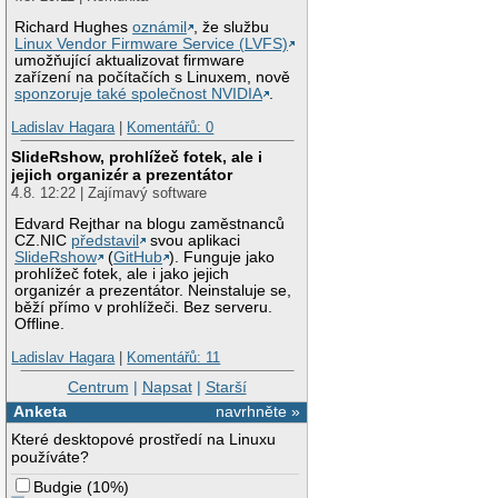
Richard Hughes
oznámil
, že službu
Linux Vendor Firmware Service (LVFS)
umožňující aktualizovat firmware
zařízení na počítačích s Linuxem, nově
sponzoruje také společnost NVIDIA
.
Ladislav Hagara
|
Komentářů: 0
SlideRshow, prohlížeč fotek, ale i
jejich organizér a prezentátor
4.8. 12:22 | Zajímavý software
Edvard Rejthar na blogu zaměstnanců
CZ.NIC
představil
svou aplikaci
SlideRshow
(
GitHub
). Funguje jako
prohlížeč fotek, ale i jako jejich
organizér a prezentátor. Neinstaluje se,
běží přímo v prohlížeči. Bez serveru.
Offline.
Ladislav Hagara
|
Komentářů: 11
Centrum
|
Napsat
|
Starší
Anketa
navrhněte »
Které desktopové prostředí na Linuxu
používáte?
Budgie
(
10%
)