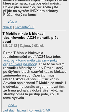
které jste narazili za poslední měsíc.
Pokud jde o novinky, řeč zcela jistě
přijde na systém INDX pro tiskárny
Průša, který na konci
…
více »
bkralik
|
Komentářů: 0
T-Mobile nikdo k blokaci
‚dezinfowebu‘ AC24 nenutil, píše
soud
3.8. 17:22 | Zajímavý článek
Firma T-Mobile blokovala
„dezinformační web“ AC24 bez toho,
aniž by k tomu měla závazný pokyn
orgánů veřejné moci
. Píše to ve svém
rozsudku Městský soud v Praze, který
po čtyřech letech uzavřel kauzu blokace
zmíněného webu. Operátor musí
uhradit škodu ve výši 35 tisíc korun.
Advokát společnosti T-Mobile se snažil i
u odvolacího senátu argumentovat tím,
že firma jednala v dobré víře, když na
stránky omezila přístup poté, co ji k
tomu vyzvalo
…
více »
Ladislav Hagara
|
Komentářů: 50