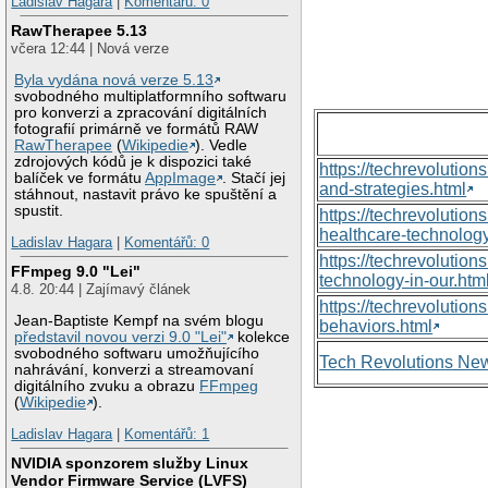
Ladislav Hagara
|
Komentářů: 0
RawTherapee 5.13
včera 12:44 | Nová verze
Byla vydána nová verze 5.13
svobodného multiplatformního softwaru
pro konverzi a zpracování digitálních
fotografií primárně ve formátů RAW
RawTherapee
(
Wikipedie
). Vedle
zdrojových kódů je k dispozici také
https://techrevolutio
balíček ve formátu
AppImage
. Stačí jej
and-strategies.html
stáhnout, nastavit právo ke spuštění a
spustit.
https://techrevoluti
healthcare-technology
Ladislav Hagara
|
Komentářů: 0
https://techrevolutio
FFmpeg 9.0 "Lei"
technology-in-our.htm
4.8. 20:44 | Zajímavý článek
https://techrevolutio
Jean-Baptiste Kempf na svém blogu
behaviors.html
představil novou verzi 9.0 "Lei"
kolekce
svobodného softwaru umožňujícího
Tech Revolutions Ne
nahrávání, konverzi a streamovaní
digitálního zvuku a obrazu
FFmpeg
(
Wikipedie
).
Ladislav Hagara
|
Komentářů: 1
NVIDIA sponzorem služby Linux
Vendor Firmware Service (LVFS)