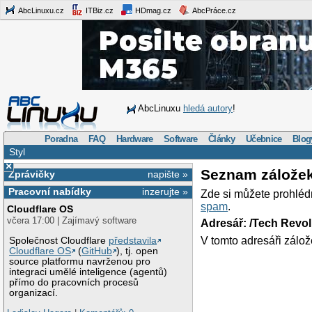
AbcLinuxu.cz
ITBiz.cz
HDmag.cz
AbcPráce.cz
AbcLinuxu
hledá autory
!
Poradna
FAQ
Hardware
Software
Články
Učebnice
Blog
Styl
×
Seznam zálože
Zprávičky
napište »
Pracovní nabídky
inzerujte »
Zde si můžete prohléd
spam
.
Cloudflare OS
včera 17:00 | Zajímavý software
Adresář: /Tech Revo
V tomto adresáři zálož
Společnost Cloudflare
představila
Cloudflare OS
(
GitHub
), tj. open
source platformu navrženou pro
integraci umělé inteligence (agentů)
přímo do pracovních procesů
organizací.