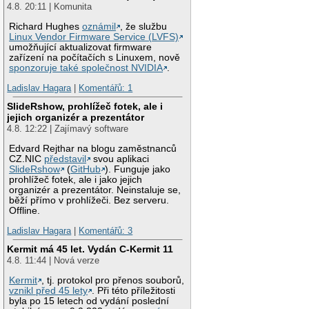
4.8. 20:11 | Komunita
Richard Hughes
oznámil
, že službu
Linux Vendor Firmware Service (LVFS)
umožňující aktualizovat firmware
zařízení na počítačích s Linuxem, nově
sponzoruje také společnost NVIDIA
.
Ladislav Hagara
|
Komentářů: 1
SlideRshow, prohlížeč fotek, ale i
jejich organizér a prezentátor
4.8. 12:22 | Zajímavý software
Edvard Rejthar na blogu zaměstnanců
CZ.NIC
představil
svou aplikaci
SlideRshow
(
GitHub
). Funguje jako
prohlížeč fotek, ale i jako jejich
organizér a prezentátor. Neinstaluje se,
běží přímo v prohlížeči. Bez serveru.
Offline.
Ladislav Hagara
|
Komentářů: 3
Kermit má 45 let. Vydán C-Kermit 11
4.8. 11:44 | Nová verze
Kermit
, tj. protokol pro přenos souborů,
vznikl před 45 lety
. Při této příležitosti
byla po 15 letech od vydání poslední