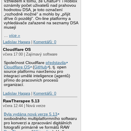
Vzhledem k tomu, že ChatGPT i Roblox
oznámily počet uživatelů nad prahovou
hodnotou DSA, je toto označení
„rozhodně možné“ a mohlo by „přijít
dříve či později“. On-line platformy a
vyhledávače zařazené na seznamy DSA
musejí
…
více »
Ladislav Hagara
|
Komentářů: 0
Cloudflare OS
včera 17:00 | Zajímavý software
Společnost Cloudflare
představila
Cloudflare OS
(
GitHub
), tj. open
source platformu navrženou pro
integraci umělé inteligence (agentů)
přímo do pracovních procesů
organizací.
Ladislav Hagara
|
Komentářů: 0
RawTherapee 5.13
včera 12:44 | Nová verze
Byla vydána nová verze 5.13
svobodného multiplatformního softwaru
pro konverzi a zpracování digitálních
fotografií primárně ve formátů RAW