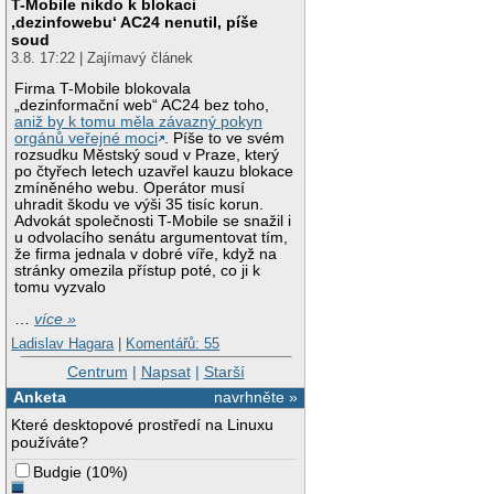
T-Mobile nikdo k blokaci
‚dezinfowebu‘ AC24 nenutil, píše
soud
3.8. 17:22 | Zajímavý článek
Firma T-Mobile blokovala
„dezinformační web“ AC24 bez toho,
aniž by k tomu měla závazný pokyn
orgánů veřejné moci
. Píše to ve svém
rozsudku Městský soud v Praze, který
po čtyřech letech uzavřel kauzu blokace
zmíněného webu. Operátor musí
uhradit škodu ve výši 35 tisíc korun.
Advokát společnosti T-Mobile se snažil i
u odvolacího senátu argumentovat tím,
že firma jednala v dobré víře, když na
stránky omezila přístup poté, co ji k
tomu vyzvalo
…
více »
Ladislav Hagara
|
Komentářů: 55
Centrum
|
Napsat
|
Starší
Anketa
navrhněte »
Které desktopové prostředí na Linuxu
používáte?
Budgie
(
10%
)