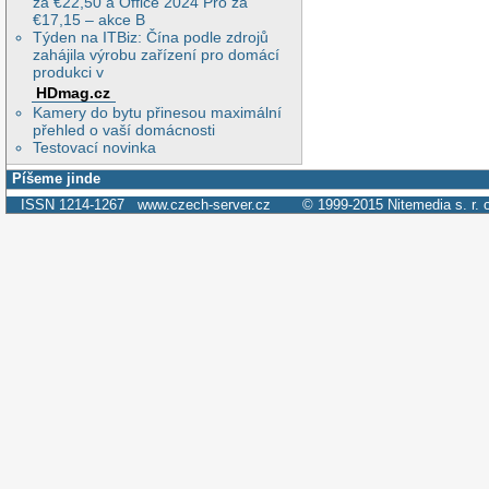
za €22,50 a Office 2024 Pro za
€17,15 – akce B
Týden na ITBiz: Čína podle zdrojů
zahájila výrobu zařízení pro domácí
produkci v
HDmag.cz
Kamery do bytu přinesou maximální
přehled o vaší domácnosti
Testovací novinka
Píšeme jinde
ISSN 1214-1267
www.czech-server.cz
© 1999-2015
Nitemedia s. r. 