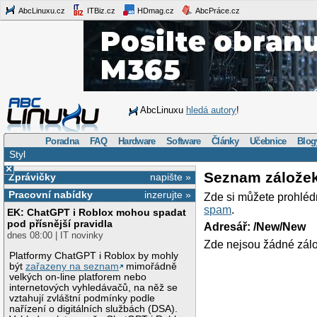
AbcLinuxu.cz
ITBiz.cz
HDmag.cz
AbcPráce.cz
AbcLinuxu
hledá autory
!
Poradna
FAQ
Hardware
Software
Články
Učebnice
Blog
Styl
×
Seznam zálože
Zprávičky
napište »
Pracovní nabídky
inzerujte »
Zde si můžete prohléd
spam
.
EK: ChatGPT i Roblox mohou spadat
pod přísnější pravidla
Adresář: /New/New
dnes 08:00 | IT novinky
Zde nejsou žádné zálo
Platformy ChatGPT i Roblox by mohly
být
zařazeny na seznam
mimořádně
velkých on-line platforem nebo
internetových vyhledávačů, na něž se
vztahují zvláštní podmínky podle
nařízení o digitálních službách (DSA).