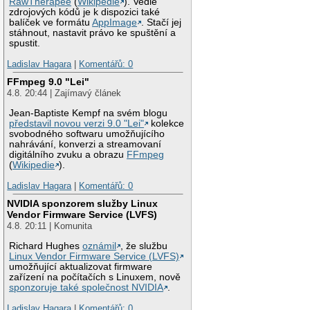
RawTherapee
(
Wikipedie
). Vedle
zdrojových kódů je k dispozici také
balíček ve formátu
AppImage
. Stačí jej
stáhnout, nastavit právo ke spuštění a
spustit.
Ladislav Hagara
|
Komentářů: 0
FFmpeg 9.0 "Lei"
4.8. 20:44 | Zajímavý článek
Jean-Baptiste Kempf na svém blogu
představil novou verzi 9.0 "Lei"
kolekce
svobodného softwaru umožňujícího
nahrávání, konverzi a streamovaní
digitálního zvuku a obrazu
FFmpeg
(
Wikipedie
).
Ladislav Hagara
|
Komentářů: 0
NVIDIA sponzorem služby Linux
Vendor Firmware Service (LVFS)
4.8. 20:11 | Komunita
Richard Hughes
oznámil
, že službu
Linux Vendor Firmware Service (LVFS)
umožňující aktualizovat firmware
zařízení na počítačích s Linuxem, nově
sponzoruje také společnost NVIDIA
.
Ladislav Hagara
|
Komentářů: 0