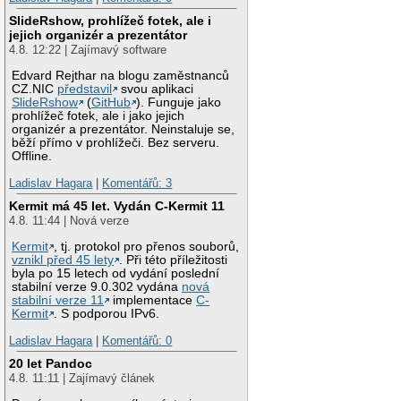
SlideRshow, prohlížeč fotek, ale i
jejich organizér a prezentátor
4.8. 12:22 | Zajímavý software
Edvard Rejthar na blogu zaměstnanců
CZ.NIC
představil
svou aplikaci
SlideRshow
(
GitHub
). Funguje jako
prohlížeč fotek, ale i jako jejich
organizér a prezentátor. Neinstaluje se,
běží přímo v prohlížeči. Bez serveru.
Offline.
Ladislav Hagara
|
Komentářů: 3
Kermit má 45 let. Vydán C-Kermit 11
4.8. 11:44 | Nová verze
Kermit
, tj. protokol pro přenos souborů,
vznikl před 45 lety
. Při této příležitosti
byla po 15 letech od vydání poslední
stabilní verze 9.0.302 vydána
nová
stabilní verze 11
implementace
C-
Kermit
. S podporou IPv6.
Ladislav Hagara
|
Komentářů: 0
20 let Pandoc
4.8. 11:11 | Zajímavý článek