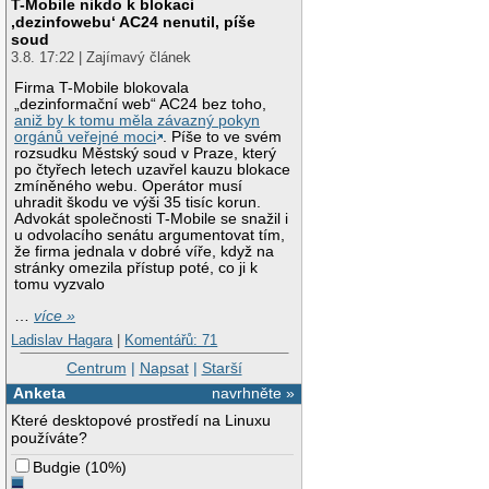
T-Mobile nikdo k blokaci
‚dezinfowebu‘ AC24 nenutil, píše
soud
3.8. 17:22 | Zajímavý článek
Firma T-Mobile blokovala
„dezinformační web“ AC24 bez toho,
aniž by k tomu měla závazný pokyn
orgánů veřejné moci
. Píše to ve svém
rozsudku Městský soud v Praze, který
po čtyřech letech uzavřel kauzu blokace
zmíněného webu. Operátor musí
uhradit škodu ve výši 35 tisíc korun.
Advokát společnosti T-Mobile se snažil i
u odvolacího senátu argumentovat tím,
že firma jednala v dobré víře, když na
stránky omezila přístup poté, co ji k
tomu vyzvalo
…
více »
Ladislav Hagara
|
Komentářů: 71
Centrum
|
Napsat
|
Starší
Anketa
navrhněte »
Které desktopové prostředí na Linuxu
používáte?
Budgie
(
10%
)