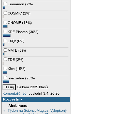
Cinnamon
(
7%
)
COSMIC
(
2%
)
GNOME
(
18%
)
KDE Plasma
(
30%
)
LXQt
(
6%
)
MATE
(
6%
)
TDE
(
2%
)
Xfce
(
15%
)
jiné/žádné
(
23%
)
Celkem 2335 hlasů
Komentářů: 30
, poslední 3.4. 20:20
Rozcestník
AbcLinuxu
Týden na ScienceMag.cz: Vylepšený