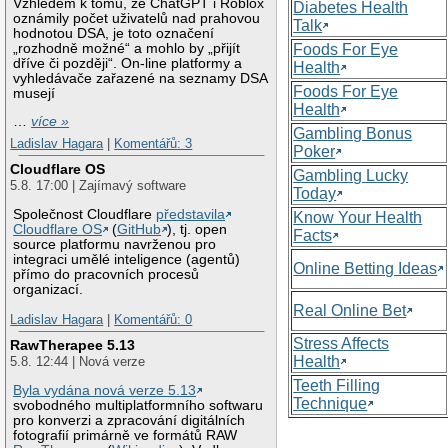
Vzhledem k tomu, že ChatGPT i Roblox
Diabetes Health
oznámily počet uživatelů nad prahovou
Talk
hodnotou DSA, je toto označení
„rozhodně možné“ a mohlo by „přijít
Foods For Eye
dříve či později“. On-line platformy a
Health
vyhledávače zařazené na seznamy DSA
Foods For Eye
musejí
Health
…
více »
Gambling Bonus
Ladislav Hagara
|
Komentářů: 3
Poker
Cloudflare OS
Gambling Lucky
5.8. 17:00 | Zajímavý software
Today
Společnost Cloudflare
představila
Know Your Health
Cloudflare OS
(
GitHub
), tj. open
Facts
source platformu navrženou pro
integraci umělé inteligence (agentů)
Online Betting Ideas
přímo do pracovních procesů
organizací.
Real Online Bet
Ladislav Hagara
|
Komentářů: 0
Stress Affects
RawTherapee 5.13
Health
5.8. 12:44 | Nová verze
Teeth Filling
Byla vydána nová verze 5.13
Technique
svobodného multiplatformního softwaru
pro konverzi a zpracování digitálních
fotografií primárně ve formátů RAW