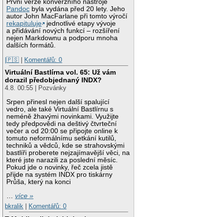
První verze konverzního nástroje
Pandoc
byla vydána před 20 lety. Jeho
autor John MacFarlane při tomto výročí
rekapituluje
jednotlivé etapy vývoje
a přidávání nových funkcí – rozšíření
nejen Markdownu a podporu mnoha
dalších formátů.
|🇵🇸
|
Komentářů: 0
Virtuální Bastlírna vol. 65: Už vám
dorazil předobjednaný INDX?
4.8. 00:55 | Pozvánky
Srpen přinesl nejen další spalující
vedro, ale také Virtuální Bastlírnu s
neméně žhavými novinkami. Využijte
tedy předpovědi na deštivý čtvrteční
večer a od 20:00 se připojte online k
tomuto neformálnímu setkání kutilů,
techniků a vědců, kde se strahovskými
bastlíři proberete nejzajímavější věci, na
které jste narazili za poslední měsíc.
Pokud jde o novinky, řeč zcela jistě
přijde na systém INDX pro tiskárny
Průša, který na konci
…
více »
bkralik
|
Komentářů: 0