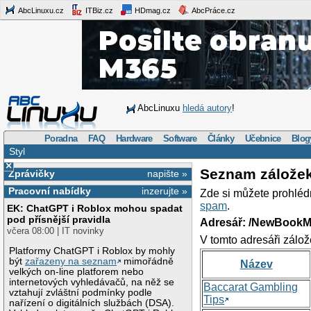
AbcLinuxu.cz
ITBiz.cz
HDmag.cz
AbcPráce.cz
AbcLinuxu
hledá autory
!
Poradna
FAQ
Hardware
Software
Články
Učebnice
Blog
Styl
×
Seznam zálože
Zprávičky
napište »
Pracovní nabídky
inzerujte »
Zde si můžete prohléd
spam
.
EK: ChatGPT i Roblox mohou spadat
pod přísnější pravidla
Adresář: /NewBookM
včera 08:00 | IT novinky
V tomto adresáři zálož
Platformy ChatGPT i Roblox by mohly
být
zařazeny na seznam
mimořádně
Název
velkých on-line platforem nebo
internetových vyhledávačů, na něž se
Baccarat Gambling
vztahují zvláštní podmínky podle
Tips
nařízení o digitálních službách (DSA).