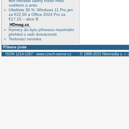
test nenašel žádný rozdíl mezi
vodíkem a antiv
Ušetřete 30 %: Windows 11 Pro jen
za €22,50 a Office 2024 Pro za
€17,15 – akce B
HDmag.cz
Kamery do bytu přinesou maximální
přehled o vaší domácnosti
Testovací novinka
Píšeme jinde
ISSN 1214-1267
www.czech-server.cz
© 1999-2015
Nitemedia s. r. 