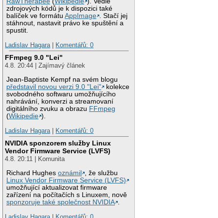
RawTherapee
(
Wikipedie
). Vedle
zdrojových kódů je k dispozici také
balíček ve formátu
AppImage
. Stačí jej
stáhnout, nastavit právo ke spuštění a
spustit.
Ladislav Hagara
|
Komentářů: 0
FFmpeg 9.0 "Lei"
4.8. 20:44 | Zajímavý článek
Jean-Baptiste Kempf na svém blogu
představil novou verzi 9.0 "Lei"
kolekce
svobodného softwaru umožňujícího
nahrávání, konverzi a streamovaní
digitálního zvuku a obrazu
FFmpeg
(
Wikipedie
).
Ladislav Hagara
|
Komentářů: 0
NVIDIA sponzorem služby Linux
Vendor Firmware Service (LVFS)
4.8. 20:11 | Komunita
Richard Hughes
oznámil
, že službu
Linux Vendor Firmware Service (LVFS)
umožňující aktualizovat firmware
zařízení na počítačích s Linuxem, nově
sponzoruje také společnost NVIDIA
.
Ladislav Hagara
|
Komentářů: 0