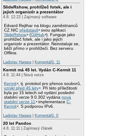
SlideRshow, prohlížeč fotek, ale i
jejich organizér a prezentátor
4.8. 12:22 | Zajímavý software
Edvard Rejthar na blogu zaměstnanců
CZ.NIC
představil
svou aplikaci
SlideRshow
(
GitHub
). Funguje jako
prohlížeč fotek, ale i jako jejich
organizér a prezentátor. Neinstaluje se,
běží přímo v prohlížeči. Bez serveru.
Offline.
Ladislav Hagara
|
Komentářů: 11
Kermit má 45 let. Vydán C-Kermit 11
4.8. 11:44 | Nová verze
Kermit
, tj. protokol pro přenos souborů,
vznikl před 45 lety
. Při této příležitosti
byla po 15 letech od vydání poslední
stabilní verze 9.0.302 vydána
nová
stabilní verze 11
implementace
C-
Kermit
. S podporou IPv6.
Ladislav Hagara
|
Komentářů: 0
20 let Pandoc
4.8. 11:11 | Zajímavý článek