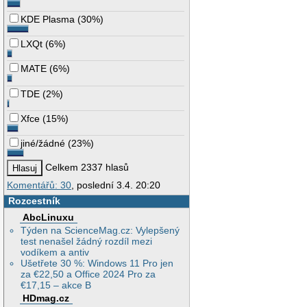
KDE Plasma
(
30%
)
LXQt
(
6%
)
MATE
(
6%
)
TDE
(
2%
)
Xfce
(
15%
)
jiné/žádné
(
23%
)
Celkem 2337 hlasů
Komentářů: 30
, poslední 3.4. 20:20
Rozcestník
AbcLinuxu
Týden na ScienceMag.cz: Vylepšený
test nenašel žádný rozdíl mezi
vodíkem a antiv
Ušetřete 30 %: Windows 11 Pro jen
za €22,50 a Office 2024 Pro za
€17,15 – akce B
HDmag.cz