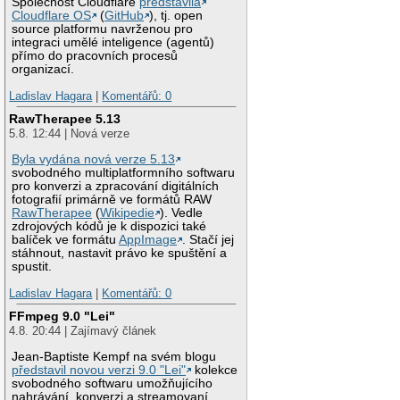
Společnost Cloudflare
představila
Cloudflare OS
(
GitHub
), tj. open
source platformu navrženou pro
integraci umělé inteligence (agentů)
přímo do pracovních procesů
organizací.
Ladislav Hagara
|
Komentářů: 0
RawTherapee 5.13
5.8. 12:44 | Nová verze
Byla vydána nová verze 5.13
svobodného multiplatformního softwaru
pro konverzi a zpracování digitálních
fotografií primárně ve formátů RAW
RawTherapee
(
Wikipedie
). Vedle
zdrojových kódů je k dispozici také
balíček ve formátu
AppImage
. Stačí jej
stáhnout, nastavit právo ke spuštění a
spustit.
Ladislav Hagara
|
Komentářů: 0
FFmpeg 9.0 "Lei"
4.8. 20:44 | Zajímavý článek
Jean-Baptiste Kempf na svém blogu
představil novou verzi 9.0 "Lei"
kolekce
svobodného softwaru umožňujícího
nahrávání, konverzi a streamovaní