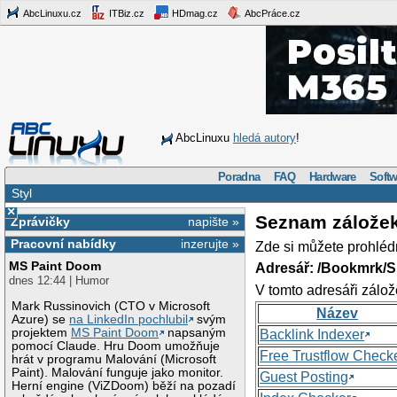
AbcLinuxu.cz
ITBiz.cz
HDmag.cz
AbcPráce.cz
AbcLinuxu
hledá autory
!
Poradna
FAQ
Hardware
Softw
Styl
×
Seznam zálože
Zprávičky
napište »
Pracovní nabídky
inzerujte »
Zde si můžete prohléd
MS Paint Doom
Adresář: /Bookmrk/S
dnes 12:44 | Humor
V tomto adresáři zálož
Mark Russinovich (CTO v Microsoft
Název
Azure) se
na LinkedIn pochlubil
svým
projektem
MS Paint Doom
napsaným
Backlink Indexer
pomocí Claude. Hru Doom umožňuje
Free Trustflow Check
hrát v programu Malování (Microsoft
Paint). Malování funguje jako monitor.
Guest Posting
Herní engine (ViZDoom) běží na pozadí