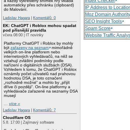
Index Checker
a každý vykreslený snímek hry vkládá
automaticky přes schránku (clipboard)
IP Address to Locatio
do Malování.
Moz Domain Authorit
Ladislav Hagara
|
Komentářů: 0
SEO Insight Tools
EK: ChatGPT i Roblox mohou spadat
Spam Score
pod přísnější pravidla
Website Traffic Analy
včera 08:00 | IT novinky
Platformy ChatGPT i Roblox by mohly
být
zařazeny na seznam
mimořádně
velkých on-line platforem nebo
internetových vyhledávačů, na něž se
vztahují zvláštní podmínky podle
nařízení o digitálních službách (DSA).
Vzhledem k tomu, že ChatGPT i Roblox
oznámily počet uživatelů nad prahovou
hodnotou DSA, je toto označení
„rozhodně možné“ a mohlo by „přijít
dříve či později“. On-line platformy a
vyhledávače zařazené na seznamy DSA
musejí
…
více »
Ladislav Hagara
|
Komentářů: 7
Cloudflare OS
5.8. 17:00 | Zajímavý software