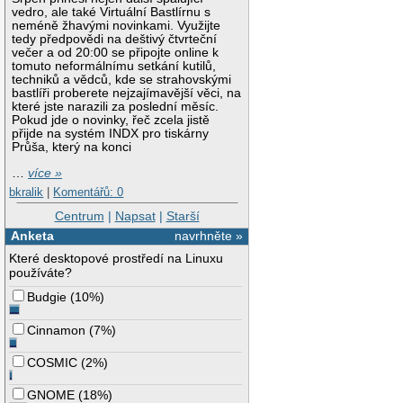
vedro, ale také Virtuální Bastlírnu s
neméně žhavými novinkami. Využijte
tedy předpovědi na deštivý čtvrteční
večer a od 20:00 se připojte online k
tomuto neformálnímu setkání kutilů,
techniků a vědců, kde se strahovskými
bastlíři proberete nejzajímavější věci, na
které jste narazili za poslední měsíc.
Pokud jde o novinky, řeč zcela jistě
přijde na systém INDX pro tiskárny
Průša, který na konci
…
více »
bkralik
|
Komentářů: 0
Centrum
|
Napsat
|
Starší
Anketa
navrhněte »
Které desktopové prostředí na Linuxu
používáte?
Budgie
(
10%
)
Cinnamon
(
7%
)
COSMIC
(
2%
)
GNOME
(
18%
)