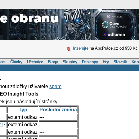
Inzerujte
na AbcPráce.cz od 950 Kč
are
Články
Učebnice
Blogy
Skupiny
Desktopy
Hry
Slovník
Kdo
k
nout záložky uživatele
spam
.
EO Insight Tools
ek jsou následující stránky:
Typ
Poslední změna
externí odkaz
---
er
externí odkaz
---
externí odkaz
---