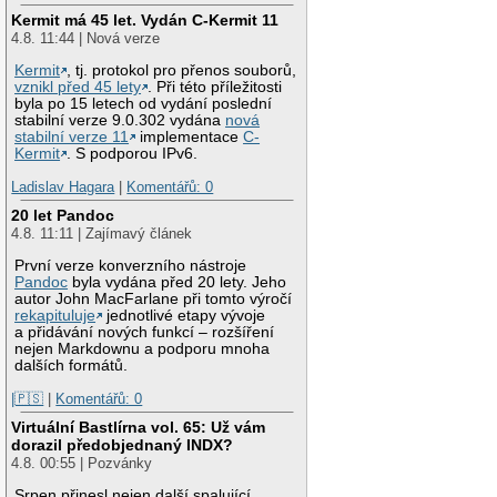
Kermit má 45 let. Vydán C-Kermit 11
4.8. 11:44 | Nová verze
Kermit
, tj. protokol pro přenos souborů,
vznikl před 45 lety
. Při této příležitosti
byla po 15 letech od vydání poslední
stabilní verze 9.0.302 vydána
nová
stabilní verze 11
implementace
C-
Kermit
. S podporou IPv6.
Ladislav Hagara
|
Komentářů: 0
20 let Pandoc
4.8. 11:11 | Zajímavý článek
První verze konverzního nástroje
Pandoc
byla vydána před 20 lety. Jeho
autor John MacFarlane při tomto výročí
rekapituluje
jednotlivé etapy vývoje
a přidávání nových funkcí – rozšíření
nejen Markdownu a podporu mnoha
dalších formátů.
|🇵🇸
|
Komentářů: 0
Virtuální Bastlírna vol. 65: Už vám
dorazil předobjednaný INDX?
4.8. 00:55 | Pozvánky
Srpen přinesl nejen další spalující