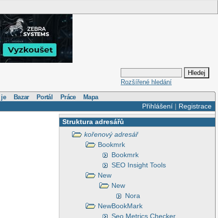
Rozšířené hledání
 je
Bazar
Portál
Práce
Mapa
Přihlášení
|
Registrace
Struktura adresářů
kořenový adresář
Bookmrk
Bookmrk
SEO Insight Tools
New
New
Nora
NewBookMark
Seo Metrics Checker