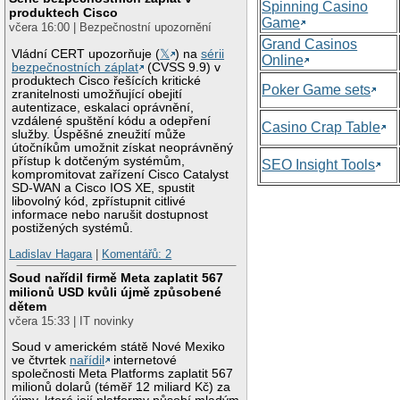
Spinning Casino
produktech Cisco
Game
včera 16:00 | Bezpečnostní upozornění
Grand Casinos
Vládní CERT upozorňuje (
𝕏
) na
sérii
Online
bezpečnostních záplat
(CVSS 9.9) v
produktech Cisco řešících kritické
Poker Game sets
zranitelnosti umožňující obejití
autentizace, eskalaci oprávnění,
vzdálené spuštění kódu a odepření
Casino Crap Table
služby. Úspěšné zneužití může
útočníkům umožnit získat neoprávněný
přístup k dotčeným systémům,
SEO Insight Tools
kompromitovat zařízení Cisco Catalyst
SD-WAN a Cisco IOS XE, spustit
libovolný kód, zpřístupnit citlivé
informace nebo narušit dostupnost
postižených systémů.
Ladislav Hagara
|
Komentářů: 2
Soud nařídil firmě Meta zaplatit 567
milionů USD kvůli újmě způsobené
dětem
včera 15:33 | IT novinky
Soud v americkém státě Nové Mexiko
ve čtvrtek
nařídil
internetové
společnosti Meta Platforms zaplatit 567
milionů dolarů (téměř 12 miliard Kč) za