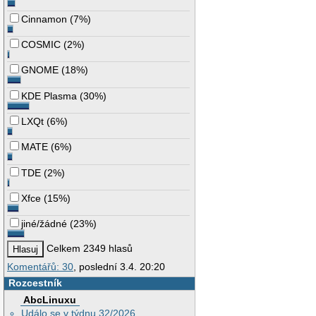
Cinnamon
(
7%
)
COSMIC
(
2%
)
GNOME
(
18%
)
KDE Plasma
(
30%
)
LXQt
(
6%
)
MATE
(
6%
)
TDE
(
2%
)
Xfce
(
15%
)
jiné/žádné
(
23%
)
Celkem 2349 hlasů
Komentářů: 30
, poslední 3.4. 20:20
Rozcestník
AbcLinuxu
Událo se v týdnu 32/2026