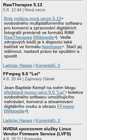
RawTherapee 5.13
5.8. 12:44 | Nová verze
Byla vydána nová verze 5.13
svobodného multiplatformního softwaru
pro konverzi a zpracování digitálních
fotografií primárně ve formátů RAW
RawTherapee
(
Wikipedie
). Vedle
zdrojových kódů je k dispozici také
balíček ve formátu
AppImage
. Stačí jej
stáhnout, nastavit právo ke spuštění a
spustit.
Ladislav Hagara
|
Komentářů: 0
FFmpeg 9.0 "Lei"
4.8. 20:44 | Zajímavý článek
Jean-Baptiste Kempf na svém blogu
představil novou verzi 9.0 "Lei"
kolekce
svobodného softwaru umožňujícího
nahrávání, konverzi a streamovaní
digitálního zvuku a obrazu
FFmpeg
(
Wikipedie
).
Ladislav Hagara
|
Komentářů: 0
NVIDIA sponzorem služby Linux
Vendor Firmware Service (LVFS)
4.8. 20:11 | Komunita