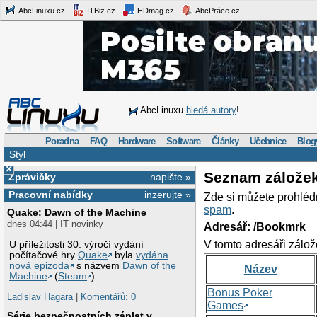
AbcLinuxu.cz
ITBiz.cz
HDmag.cz
AbcPráce.cz
AbcLinuxu
hledá autory
!
Poradna
FAQ
Hardware
Software
Články
Učebnice
Blog
Styl
×
Seznam zálože
Zprávičky
napište »
Pracovní nabídky
inzerujte »
Zde si můžete prohléd
spam
.
Quake: Dawn of the Machine
dnes 04:44 | IT novinky
Adresář: /Bookmrk
V tomto adresáři zálož
U příležitosti 30. výročí vydání
počítačové hry
Quake
byla
vydána
nová epizoda
s názvem
Dawn of the
Název
Machine
(
Steam
).
Bonus Poker
Ladislav Hagara
|
Komentářů: 0
Games
Série bezpečnostních záplat v