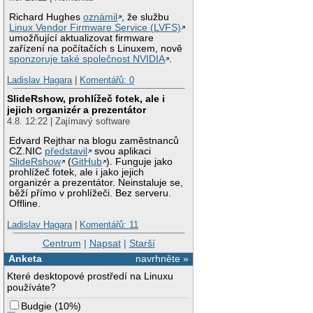
Richard Hughes
oznámil
, že službu
Linux Vendor Firmware Service (LVFS)
umožňující aktualizovat firmware
zařízení na počítačích s Linuxem, nově
sponzoruje také společnost NVIDIA
.
Ladislav Hagara
|
Komentářů: 0
SlideRshow, prohlížeč fotek, ale i
jejich organizér a prezentátor
4.8. 12:22 | Zajímavý software
Edvard Rejthar na blogu zaměstnanců
CZ.NIC
představil
svou aplikaci
SlideRshow
(
GitHub
). Funguje jako
prohlížeč fotek, ale i jako jejich
organizér a prezentátor. Neinstaluje se,
běží přímo v prohlížeči. Bez serveru.
Offline.
Ladislav Hagara
|
Komentářů: 11
Centrum
|
Napsat
|
Starší
Anketa
navrhněte »
Které desktopové prostředí na Linuxu
používáte?
Budgie
(
10%
)