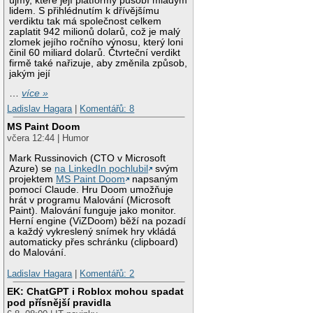
újmy, které její platformy působí mladým
lidem. S přihlédnutím k dřívějšímu
verdiktu tak má společnost celkem
zaplatit 942 milionů dolarů, což je malý
zlomek jejího ročního výnosu, který loni
činil 60 miliard dolarů. Čtvrteční verdikt
firmě také nařizuje, aby změnila způsob,
jakým její
…
více »
Ladislav Hagara
|
Komentářů: 8
MS Paint Doom
včera 12:44 | Humor
Mark Russinovich (CTO v Microsoft
Azure) se
na LinkedIn pochlubil
svým
projektem
MS Paint Doom
napsaným
pomocí Claude. Hru Doom umožňuje
hrát v programu Malování (Microsoft
Paint). Malování funguje jako monitor.
Herní engine (ViZDoom) běží na pozadí
a každý vykreslený snímek hry vkládá
automaticky přes schránku (clipboard)
do Malování.
Ladislav Hagara
|
Komentářů: 2
EK: ChatGPT i Roblox mohou spadat
pod přísnější pravidla