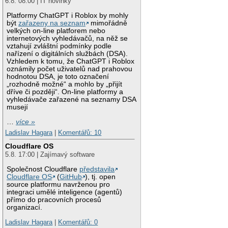
6.8. 08:00 | IT novinky
Platformy ChatGPT i Roblox by mohly
být
zařazeny na seznam
mimořádně
velkých on-line platforem nebo
internetových vyhledávačů, na něž se
vztahují zvláštní podmínky podle
nařízení o digitálních službách (DSA).
Vzhledem k tomu, že ChatGPT i Roblox
oznámily počet uživatelů nad prahovou
hodnotou DSA, je toto označení
„rozhodně možné“ a mohlo by „přijít
dříve či později“. On-line platformy a
vyhledávače zařazené na seznamy DSA
musejí
…
více »
Ladislav Hagara
|
Komentářů: 10
Cloudflare OS
5.8. 17:00 | Zajímavý software
Společnost Cloudflare
představila
Cloudflare OS
(
GitHub
), tj. open
source platformu navrženou pro
integraci umělé inteligence (agentů)
přímo do pracovních procesů
organizací.
Ladislav Hagara
|
Komentářů: 0