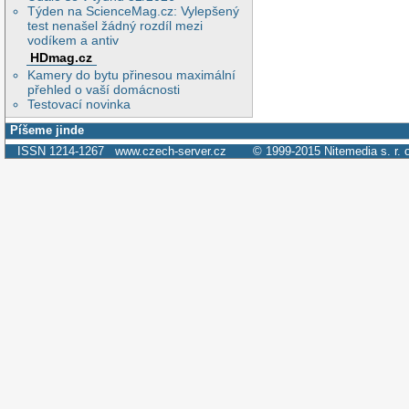
Týden na ScienceMag.cz: Vylepšený
test nenašel žádný rozdíl mezi
vodíkem a antiv
HDmag.cz
Kamery do bytu přinesou maximální
přehled o vaší domácnosti
Testovací novinka
Píšeme jinde
ISSN 1214-1267
www.czech-server.cz
© 1999-2015
Nitemedia s. r. 