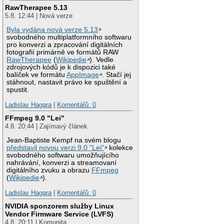
RawTherapee 5.13
5.8. 12:44 | Nová verze
Byla vydána nová verze 5.13
svobodného multiplatformního softwaru
pro konverzi a zpracování digitálních
fotografií primárně ve formátů RAW
RawTherapee
(
Wikipedie
). Vedle
zdrojových kódů je k dispozici také
balíček ve formátu
AppImage
. Stačí jej
stáhnout, nastavit právo ke spuštění a
spustit.
Ladislav Hagara
|
Komentářů: 0
FFmpeg 9.0 "Lei"
4.8. 20:44 | Zajímavý článek
Jean-Baptiste Kempf na svém blogu
představil novou verzi 9.0 "Lei"
kolekce
svobodného softwaru umožňujícího
nahrávání, konverzi a streamovaní
digitálního zvuku a obrazu
FFmpeg
(
Wikipedie
).
Ladislav Hagara
|
Komentářů: 0
NVIDIA sponzorem služby Linux
Vendor Firmware Service (LVFS)
4.8. 20:11 | Komunita