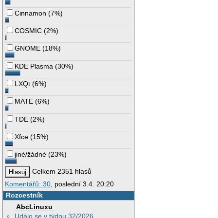
Cinnamon
(
7%
)
COSMIC
(
2%
)
GNOME
(
18%
)
KDE Plasma
(
30%
)
LXQt
(
6%
)
MATE
(
6%
)
TDE
(
2%
)
Xfce
(
15%
)
jiné/žádné
(
23%
)
Celkem 2351 hlasů
Komentářů: 30
, poslední 3.4. 20:20
Rozcestník
AbcLinuxu
Událo se v týdnu 32/2026