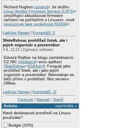
Richard Hughes
oznámil
, že službu
Linux Vendor Firmware Service (LVFS)
umožňující aktualizovat firmware
zařízení na počítačích s Linuxem, nově
sponzoruje také společnost NVIDIA
.
Ladislav Hagara
|
Komentářů: 0
SlideRshow, prohlížeč fotek, ale i
jejich organizér a prezentátor
4.8. 12:22 | Zajímavý software
Edvard Rejthar na blogu zaměstnanců
CZ.NIC
představil
svou aplikaci
SlideRshow
(
GitHub
). Funguje jako
prohlížeč fotek, ale i jako jejich
organizér a prezentátor. Neinstaluje se,
běží přímo v prohlížeči. Bez serveru.
Offline.
Ladislav Hagara
|
Komentářů: 11
Centrum
|
Napsat
|
Starší
Anketa
navrhněte »
Které desktopové prostředí na Linuxu
používáte?
Budgie
(
10%
)