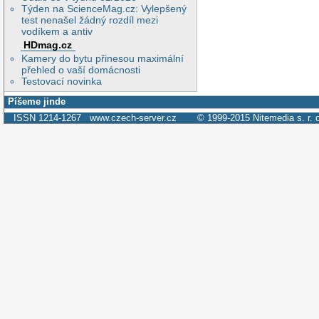
Týden na ScienceMag.cz: Vylepšený
test nenašel žádný rozdíl mezi
vodíkem a antiv
HDmag.cz
Kamery do bytu přinesou maximální
přehled o vaší domácnosti
Testovací novinka
Píšeme jinde
ISSN 1214-1267
www.czech-server.cz
© 1999-2015
Nitemedia s. r. 