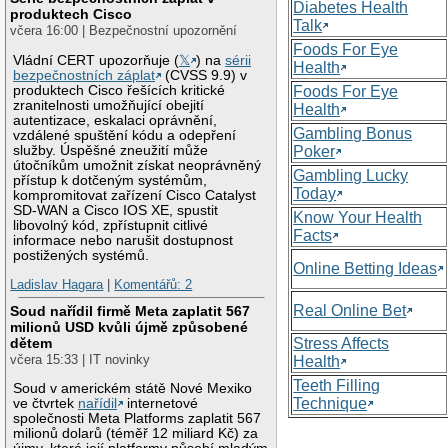
Diabetes Health
produktech Cisco
Talk
včera 16:00 | Bezpečnostní upozornění
Foods For Eye
Vládní CERT upozorňuje (
𝕏
) na
sérii
Health
bezpečnostních záplat
(CVSS 9.9) v
produktech Cisco řešících kritické
Foods For Eye
zranitelnosti umožňující obejití
Health
autentizace, eskalaci oprávnění,
Gambling Bonus
vzdálené spuštění kódu a odepření
služby. Úspěšné zneužití může
Poker
útočníkům umožnit získat neoprávněný
Gambling Lucky
přístup k dotčeným systémům,
Today
kompromitovat zařízení Cisco Catalyst
SD-WAN a Cisco IOS XE, spustit
Know Your Health
libovolný kód, zpřístupnit citlivé
Facts
informace nebo narušit dostupnost
postižených systémů.
Online Betting Ideas
Ladislav Hagara
|
Komentářů: 2
Real Online Bet
Soud nařídil firmě Meta zaplatit 567
milionů USD kvůli újmě způsobené
Stress Affects
dětem
včera 15:33 | IT novinky
Health
Teeth Filling
Soud v americkém státě Nové Mexiko
Technique
ve čtvrtek
nařídil
internetové
společnosti Meta Platforms zaplatit 567
milionů dolarů (téměř 12 miliard Kč) za