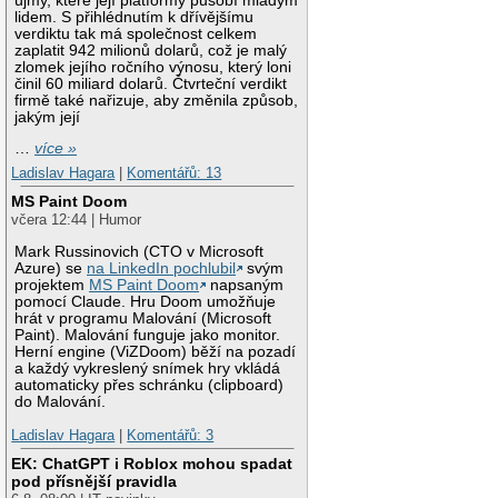
újmy, které její platformy působí mladým
lidem. S přihlédnutím k dřívějšímu
verdiktu tak má společnost celkem
zaplatit 942 milionů dolarů, což je malý
zlomek jejího ročního výnosu, který loni
činil 60 miliard dolarů. Čtvrteční verdikt
firmě také nařizuje, aby změnila způsob,
jakým její
…
více »
Ladislav Hagara
|
Komentářů: 13
MS Paint Doom
včera 12:44 | Humor
Mark Russinovich (CTO v Microsoft
Azure) se
na LinkedIn pochlubil
svým
projektem
MS Paint Doom
napsaným
pomocí Claude. Hru Doom umožňuje
hrát v programu Malování (Microsoft
Paint). Malování funguje jako monitor.
Herní engine (ViZDoom) běží na pozadí
a každý vykreslený snímek hry vkládá
automaticky přes schránku (clipboard)
do Malování.
Ladislav Hagara
|
Komentářů: 3
EK: ChatGPT i Roblox mohou spadat
pod přísnější pravidla