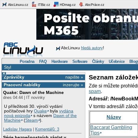
AbcLinuxu.cz
ITBiz.cz
HDmag.cz
AbcPráce.cz
AbcLinuxu
hledá autory
!
Poradna
FAQ
Hardware
Software
Články
Učebnice
Blog
Styl
×
Seznam zálože
Zprávičky
napište »
Pracovní nabídky
inzerujte »
Zde si můžete prohléd
spam
.
Quake: Dawn of the Machine
dnes 04:44 | IT novinky
Adresář: /NewBookM
V tomto adresáři zálož
U příležitosti 30. výročí vydání
počítačové hry
Quake
byla
vydána
nová epizoda
s názvem
Dawn of the
Název
Machine
(
Steam
).
Baccarat Gambling
Ladislav Hagara
|
Komentářů: 3
Tips
Série bezpečnostních záplat v