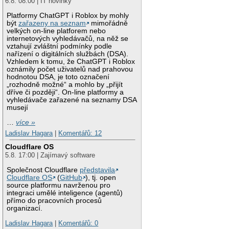
6.8. 08:00 | IT novinky
Platformy ChatGPT i Roblox by mohly
být
zařazeny na seznam
mimořádně
velkých on-line platforem nebo
internetových vyhledávačů, na něž se
vztahují zvláštní podmínky podle
nařízení o digitálních službách (DSA).
Vzhledem k tomu, že ChatGPT i Roblox
oznámily počet uživatelů nad prahovou
hodnotou DSA, je toto označení
„rozhodně možné“ a mohlo by „přijít
dříve či později“. On-line platformy a
vyhledávače zařazené na seznamy DSA
musejí
…
více »
Ladislav Hagara
|
Komentářů: 12
Cloudflare OS
5.8. 17:00 | Zajímavý software
Společnost Cloudflare
představila
Cloudflare OS
(
GitHub
), tj. open
source platformu navrženou pro
integraci umělé inteligence (agentů)
přímo do pracovních procesů
organizací.
Ladislav Hagara
|
Komentářů: 0