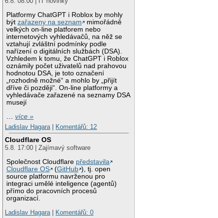
6.8. 08:00 | IT novinky
Platformy ChatGPT i Roblox by mohly
být
zařazeny na seznam
mimořádně
velkých on-line platforem nebo
internetových vyhledávačů, na něž se
vztahují zvláštní podmínky podle
nařízení o digitálních službách (DSA).
Vzhledem k tomu, že ChatGPT i Roblox
oznámily počet uživatelů nad prahovou
hodnotou DSA, je toto označení
„rozhodně možné“ a mohlo by „přijít
dříve či později“. On-line platformy a
vyhledávače zařazené na seznamy DSA
musejí
…
více »
Ladislav Hagara
|
Komentářů: 12
Cloudflare OS
5.8. 17:00 | Zajímavý software
Společnost Cloudflare
představila
Cloudflare OS
(
GitHub
), tj. open
source platformu navrženou pro
integraci umělé inteligence (agentů)
přímo do pracovních procesů
organizací.
Ladislav Hagara
|
Komentářů: 0