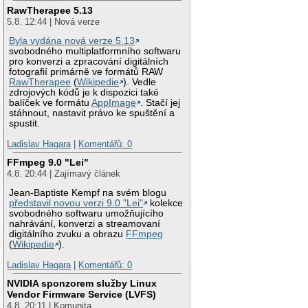
RawTherapee 5.13
5.8. 12:44 | Nová verze
Byla vydána nová verze 5.13
svobodného multiplatformního softwaru
pro konverzi a zpracování digitálních
fotografií primárně ve formátů RAW
RawTherapee
(
Wikipedie
). Vedle
zdrojových kódů je k dispozici také
balíček ve formátu
AppImage
. Stačí jej
stáhnout, nastavit právo ke spuštění a
spustit.
Ladislav Hagara
|
Komentářů: 0
FFmpeg 9.0 "Lei"
4.8. 20:44 | Zajímavý článek
Jean-Baptiste Kempf na svém blogu
představil novou verzi 9.0 "Lei"
kolekce
svobodného softwaru umožňujícího
nahrávání, konverzi a streamovaní
digitálního zvuku a obrazu
FFmpeg
(
Wikipedie
).
Ladislav Hagara
|
Komentářů: 0
NVIDIA sponzorem služby Linux
Vendor Firmware Service (LVFS)
4.8. 20:11 | Komunita