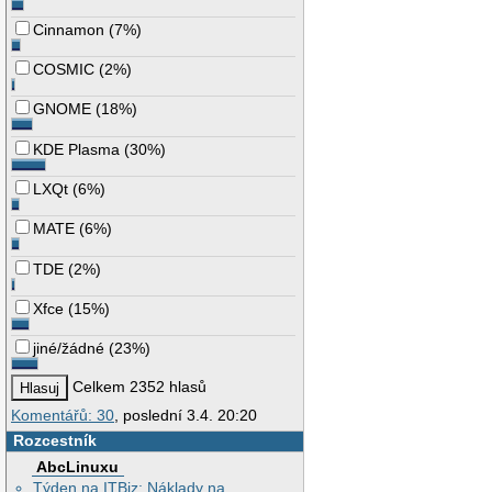
Cinnamon
(
7%
)
COSMIC
(
2%
)
GNOME
(
18%
)
KDE Plasma
(
30%
)
LXQt
(
6%
)
MATE
(
6%
)
TDE
(
2%
)
Xfce
(
15%
)
jiné/žádné
(
23%
)
Celkem 2352 hlasů
Komentářů: 30
, poslední 3.4. 20:20
Rozcestník
AbcLinuxu
Týden na ITBiz: Náklady na