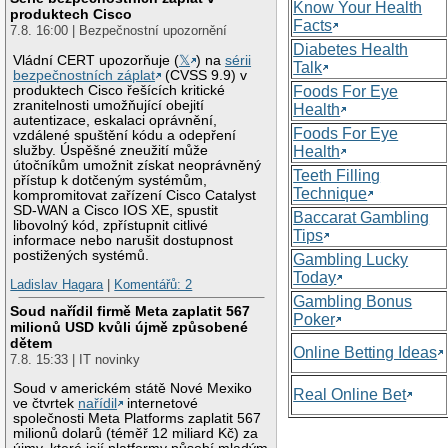
Know Your Health
produktech Cisco
Facts
7.8. 16:00 | Bezpečnostní upozornění
Diabetes Health
Vládní CERT upozorňuje (
𝕏
) na
sérii
Talk
bezpečnostních záplat
(CVSS 9.9) v
produktech Cisco řešících kritické
Foods For Eye
zranitelnosti umožňující obejití
Health
autentizace, eskalaci oprávnění,
Foods For Eye
vzdálené spuštění kódu a odepření
služby. Úspěšné zneužití může
Health
útočníkům umožnit získat neoprávněný
Teeth Filling
přístup k dotčeným systémům,
Technique
kompromitovat zařízení Cisco Catalyst
SD-WAN a Cisco IOS XE, spustit
Baccarat Gambling
libovolný kód, zpřístupnit citlivé
Tips
informace nebo narušit dostupnost
postižených systémů.
Gambling Lucky
Today
Ladislav Hagara
|
Komentářů: 2
Gambling Bonus
Soud nařídil firmě Meta zaplatit 567
Poker
milionů USD kvůli újmě způsobené
dětem
Online Betting Ideas
7.8. 15:33 | IT novinky
Soud v americkém státě Nové Mexiko
Real Online Bet
ve čtvrtek
nařídil
internetové
společnosti Meta Platforms zaplatit 567
milionů dolarů (téměř 12 miliard Kč) za