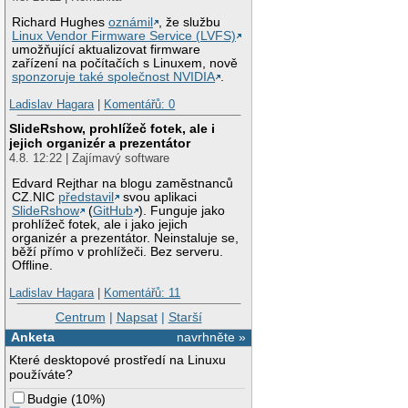
Richard Hughes
oznámil
, že službu
Linux Vendor Firmware Service (LVFS)
umožňující aktualizovat firmware
zařízení na počítačích s Linuxem, nově
sponzoruje také společnost NVIDIA
.
Ladislav Hagara
|
Komentářů: 0
SlideRshow, prohlížeč fotek, ale i
jejich organizér a prezentátor
4.8. 12:22 | Zajímavý software
Edvard Rejthar na blogu zaměstnanců
CZ.NIC
představil
svou aplikaci
SlideRshow
(
GitHub
). Funguje jako
prohlížeč fotek, ale i jako jejich
organizér a prezentátor. Neinstaluje se,
běží přímo v prohlížeči. Bez serveru.
Offline.
Ladislav Hagara
|
Komentářů: 11
Centrum
|
Napsat
|
Starší
Anketa
navrhněte »
Které desktopové prostředí na Linuxu
používáte?
Budgie
(
10%
)