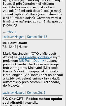
újmy, které její platformy působí mladým
lidem. S přihlédnutím k dřívějšímu
verdiktu tak má společnost celkem
zaplatit 942 milionů dolarů, což je malý
zlomek jejího ročního výnosu, který loni
činil 60 miliard dolarů. Čtvrteční verdikt
firmě také nařizuje, aby změnila způsob,
jakým její
…
více »
Ladislav Hagara
|
Komentářů: 13
MS Paint Doom
7.8. 12:44 | Humor
Mark Russinovich (CTO v Microsoft
Azure) se
na LinkedIn pochlubil
svým
projektem
MS Paint Doom
napsaným
pomocí Claude. Hru Doom umožňuje
hrát v programu Malování (Microsoft
Paint). Malování funguje jako monitor.
Herní engine (ViZDoom) běží na pozadí
a každý vykreslený snímek hry vkládá
automaticky přes schránku (clipboard)
do Malování.
Ladislav Hagara
|
Komentářů: 3
EK: ChatGPT i Roblox mohou spadat
pod přísnější pravidla