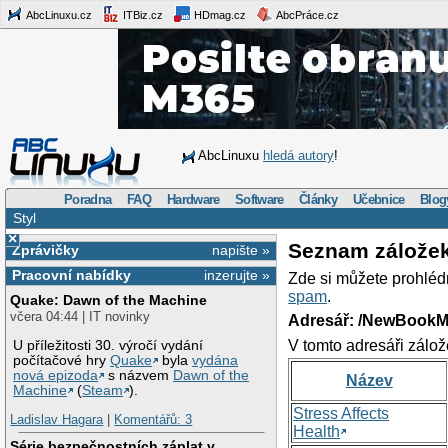
AbcLinuxu.cz
ITBiz.cz
HDmag.cz
AbcPráce.cz
AbcLinuxu
hledá autory
!
Poradna
FAQ
Hardware
Software
Články
Učebnice
Blog
Styl
×
Seznam zálože
Zprávičky
napište »
Pracovní nabídky
inzerujte »
Zde si můžete prohléd
spam
.
Quake: Dawn of the Machine
včera 04:44 | IT novinky
Adresář: /NewBookM
V tomto adresáři zálož
U příležitosti 30. výročí vydání
počítačové hry
Quake
byla
vydána
nová epizoda
s názvem
Dawn of the
Název
Machine
(
Steam
).
Stress Affects
Ladislav Hagara
|
Komentářů: 3
Health
Série bezpečnostních záplat v