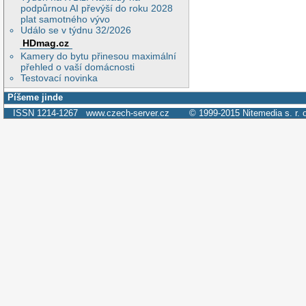
podpůrnou AI převýší do roku 2028
plat samotného vývo
Událo se v týdnu 32/2026
HDmag.cz
Kamery do bytu přinesou maximální
přehled o vaší domácnosti
Testovací novinka
Píšeme jinde
ISSN 1214-1267
www.czech-server.cz
© 1999-2015
Nitemedia s. r. 