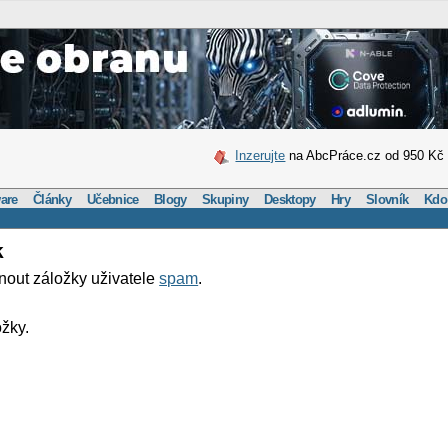
Inzerujte
na AbcPráce.cz od 950 Kč
are
Články
Učebnice
Blogy
Skupiny
Desktopy
Hry
Slovník
Kdo
k
nout záložky uživatele
spam
.
žky.