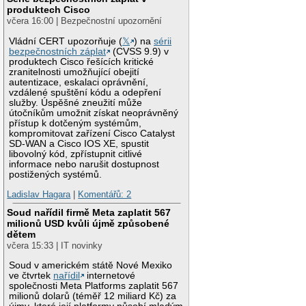
produktech Cisco
včera 16:00 | Bezpečnostní upozornění
Vládní CERT upozorňuje (
𝕏
) na
sérii
bezpečnostních záplat
(CVSS 9.9) v
produktech Cisco řešících kritické
zranitelnosti umožňující obejití
autentizace, eskalaci oprávnění,
vzdálené spuštění kódu a odepření
služby. Úspěšné zneužití může
útočníkům umožnit získat neoprávněný
přístup k dotčeným systémům,
kompromitovat zařízení Cisco Catalyst
SD-WAN a Cisco IOS XE, spustit
libovolný kód, zpřístupnit citlivé
informace nebo narušit dostupnost
postižených systémů.
Ladislav Hagara
|
Komentářů: 2
Soud nařídil firmě Meta zaplatit 567
milionů USD kvůli újmě způsobené
dětem
včera 15:33 | IT novinky
Soud v americkém státě Nové Mexiko
ve čtvrtek
nařídil
internetové
společnosti Meta Platforms zaplatit 567
milionů dolarů (téměř 12 miliard Kč) za