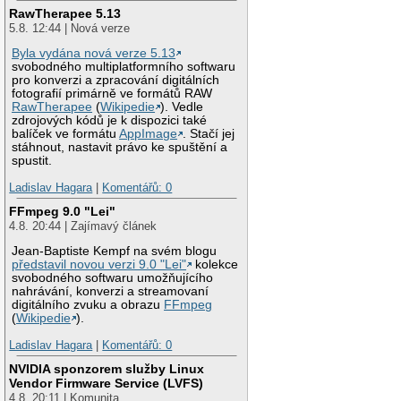
RawTherapee 5.13
5.8. 12:44 | Nová verze
Byla vydána nová verze 5.13
svobodného multiplatformního softwaru
pro konverzi a zpracování digitálních
fotografií primárně ve formátů RAW
RawTherapee
(
Wikipedie
). Vedle
zdrojových kódů je k dispozici také
balíček ve formátu
AppImage
. Stačí jej
stáhnout, nastavit právo ke spuštění a
spustit.
Ladislav Hagara
|
Komentářů: 0
FFmpeg 9.0 "Lei"
4.8. 20:44 | Zajímavý článek
Jean-Baptiste Kempf na svém blogu
představil novou verzi 9.0 "Lei"
kolekce
svobodného softwaru umožňujícího
nahrávání, konverzi a streamovaní
digitálního zvuku a obrazu
FFmpeg
(
Wikipedie
).
Ladislav Hagara
|
Komentářů: 0
NVIDIA sponzorem služby Linux
Vendor Firmware Service (LVFS)
4.8. 20:11 | Komunita