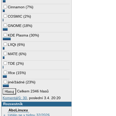
Cinnamon
(
7%
)
COSMIC
(
2%
)
GNOME
(
18%
)
KDE Plasma
(
30%
)
LXQt
(
6%
)
MATE
(
6%
)
TDE
(
2%
)
Xfce
(
15%
)
jiné/žádné
(
23%
)
Celkem 2346 hlasů
Komentářů: 30
, poslední 3.4. 20:20
Rozcestník
AbcLinuxu
Událo se v týdnu 32/2026