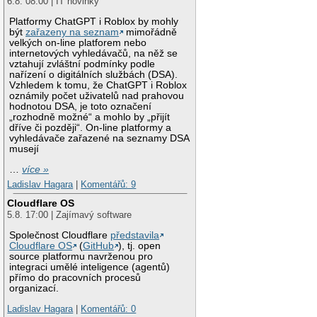
6.8. 08:00 | IT novinky
Platformy ChatGPT i Roblox by mohly
být
zařazeny na seznam
mimořádně
velkých on-line platforem nebo
internetových vyhledávačů, na něž se
vztahují zvláštní podmínky podle
nařízení o digitálních službách (DSA).
Vzhledem k tomu, že ChatGPT i Roblox
oznámily počet uživatelů nad prahovou
hodnotou DSA, je toto označení
„rozhodně možné“ a mohlo by „přijít
dříve či později“. On-line platformy a
vyhledávače zařazené na seznamy DSA
musejí
…
více »
Ladislav Hagara
|
Komentářů: 9
Cloudflare OS
5.8. 17:00 | Zajímavý software
Společnost Cloudflare
představila
Cloudflare OS
(
GitHub
), tj. open
source platformu navrženou pro
integraci umělé inteligence (agentů)
přímo do pracovních procesů
organizací.
Ladislav Hagara
|
Komentářů: 0