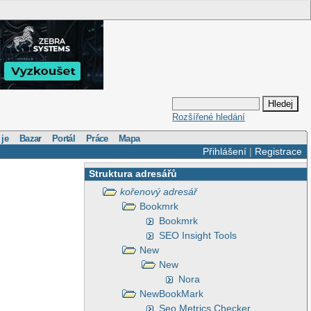
Rozšířené hledání
 je
Bazar
Portál
Práce
Mapa
Přihlášení
|
Registrace
Struktura adresářů
kořenový adresář
Bookmrk
Bookmrk
SEO Insight Tools
New
New
Nora
NewBookMark
Seo Metrics Checker