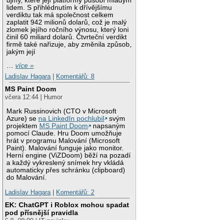
újmy, které její platformy působí mladým
lidem. S přihlédnutím k dřívějšímu
verdiktu tak má společnost celkem
zaplatit 942 milionů dolarů, což je malý
zlomek jejího ročního výnosu, který loni
činil 60 miliard dolarů. Čtvrteční verdikt
firmě také nařizuje, aby změnila způsob,
jakým její
…
více »
Ladislav Hagara
|
Komentářů: 8
MS Paint Doom
včera 12:44 | Humor
Mark Russinovich (CTO v Microsoft
Azure) se
na LinkedIn pochlubil
svým
projektem
MS Paint Doom
napsaným
pomocí Claude. Hru Doom umožňuje
hrát v programu Malování (Microsoft
Paint). Malování funguje jako monitor.
Herní engine (ViZDoom) běží na pozadí
a každý vykreslený snímek hry vkládá
automaticky přes schránku (clipboard)
do Malování.
Ladislav Hagara
|
Komentářů: 2
EK: ChatGPT i Roblox mohou spadat
pod přísnější pravidla