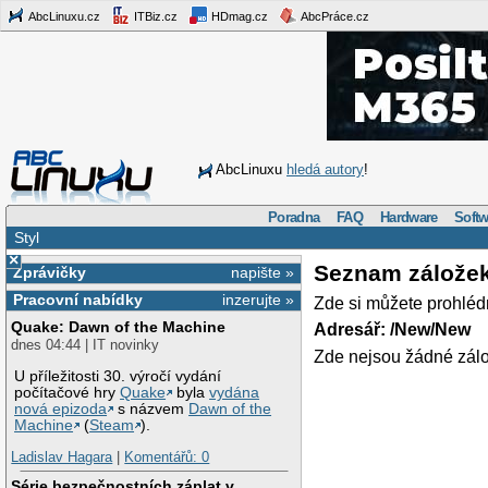
AbcLinuxu.cz
ITBiz.cz
HDmag.cz
AbcPráce.cz
AbcLinuxu
hledá autory
!
Poradna
FAQ
Hardware
Softw
Styl
×
Seznam zálože
Zprávičky
napište »
Pracovní nabídky
inzerujte »
Zde si můžete prohléd
Quake: Dawn of the Machine
Adresář: /New/New
dnes 04:44 | IT novinky
Zde nejsou žádné zálo
U příležitosti 30. výročí vydání
počítačové hry
Quake
byla
vydána
nová epizoda
s názvem
Dawn of the
Machine
(
Steam
).
Ladislav Hagara
|
Komentářů: 0
Série bezpečnostních záplat v