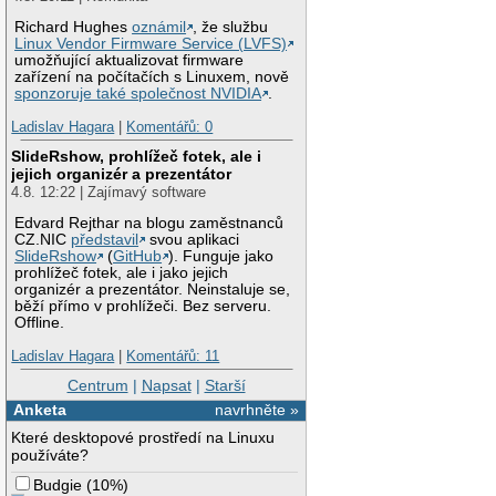
Richard Hughes
oznámil
, že službu
Linux Vendor Firmware Service (LVFS)
umožňující aktualizovat firmware
zařízení na počítačích s Linuxem, nově
sponzoruje také společnost NVIDIA
.
Ladislav Hagara
|
Komentářů: 0
SlideRshow, prohlížeč fotek, ale i
jejich organizér a prezentátor
4.8. 12:22 | Zajímavý software
Edvard Rejthar na blogu zaměstnanců
CZ.NIC
představil
svou aplikaci
SlideRshow
(
GitHub
). Funguje jako
prohlížeč fotek, ale i jako jejich
organizér a prezentátor. Neinstaluje se,
běží přímo v prohlížeči. Bez serveru.
Offline.
Ladislav Hagara
|
Komentářů: 11
Centrum
|
Napsat
|
Starší
Anketa
navrhněte »
Které desktopové prostředí na Linuxu
používáte?
Budgie
(
10%
)