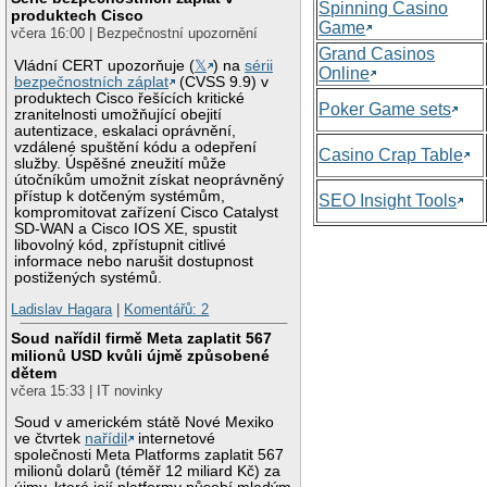
Spinning Casino
produktech Cisco
Game
včera 16:00 | Bezpečnostní upozornění
Grand Casinos
Vládní CERT upozorňuje (
𝕏
) na
sérii
Online
bezpečnostních záplat
(CVSS 9.9) v
produktech Cisco řešících kritické
Poker Game sets
zranitelnosti umožňující obejití
autentizace, eskalaci oprávnění,
vzdálené spuštění kódu a odepření
Casino Crap Table
služby. Úspěšné zneužití může
útočníkům umožnit získat neoprávněný
přístup k dotčeným systémům,
SEO Insight Tools
kompromitovat zařízení Cisco Catalyst
SD-WAN a Cisco IOS XE, spustit
libovolný kód, zpřístupnit citlivé
informace nebo narušit dostupnost
postižených systémů.
Ladislav Hagara
|
Komentářů: 2
Soud nařídil firmě Meta zaplatit 567
milionů USD kvůli újmě způsobené
dětem
včera 15:33 | IT novinky
Soud v americkém státě Nové Mexiko
ve čtvrtek
nařídil
internetové
společnosti Meta Platforms zaplatit 567
milionů dolarů (téměř 12 miliard Kč) za