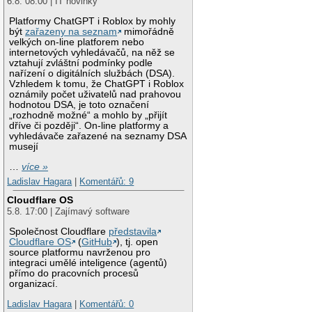
6.8. 08:00 | IT novinky
Platformy ChatGPT i Roblox by mohly
být
zařazeny na seznam
mimořádně
velkých on-line platforem nebo
internetových vyhledávačů, na něž se
vztahují zvláštní podmínky podle
nařízení o digitálních službách (DSA).
Vzhledem k tomu, že ChatGPT i Roblox
oznámily počet uživatelů nad prahovou
hodnotou DSA, je toto označení
„rozhodně možné“ a mohlo by „přijít
dříve či později“. On-line platformy a
vyhledávače zařazené na seznamy DSA
musejí
…
více »
Ladislav Hagara
|
Komentářů: 9
Cloudflare OS
5.8. 17:00 | Zajímavý software
Společnost Cloudflare
představila
Cloudflare OS
(
GitHub
), tj. open
source platformu navrženou pro
integraci umělé inteligence (agentů)
přímo do pracovních procesů
organizací.
Ladislav Hagara
|
Komentářů: 0