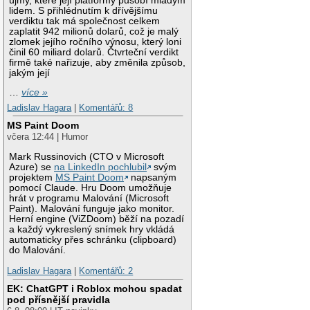
újmy, které její platformy působí mladým
lidem. S přihlédnutím k dřívějšímu
verdiktu tak má společnost celkem
zaplatit 942 milionů dolarů, což je malý
zlomek jejího ročního výnosu, který loni
činil 60 miliard dolarů. Čtvrteční verdikt
firmě také nařizuje, aby změnila způsob,
jakým její
…
více »
Ladislav Hagara
|
Komentářů: 8
MS Paint Doom
včera 12:44 | Humor
Mark Russinovich (CTO v Microsoft
Azure) se
na LinkedIn pochlubil
svým
projektem
MS Paint Doom
napsaným
pomocí Claude. Hru Doom umožňuje
hrát v programu Malování (Microsoft
Paint). Malování funguje jako monitor.
Herní engine (ViZDoom) běží na pozadí
a každý vykreslený snímek hry vkládá
automaticky přes schránku (clipboard)
do Malování.
Ladislav Hagara
|
Komentářů: 2
EK: ChatGPT i Roblox mohou spadat
pod přísnější pravidla