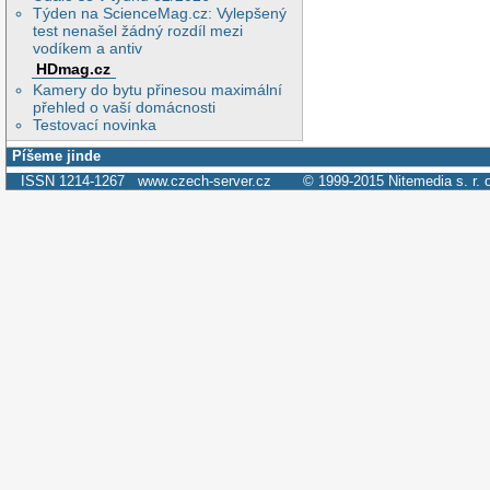
Týden na ScienceMag.cz: Vylepšený
test nenašel žádný rozdíl mezi
vodíkem a antiv
HDmag.cz
Kamery do bytu přinesou maximální
přehled o vaší domácnosti
Testovací novinka
Píšeme jinde
ISSN 1214-1267
www.czech-server.cz
© 1999-2015
Nitemedia s. r. 