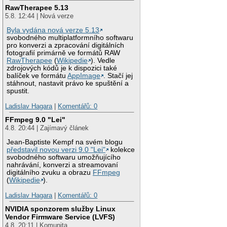
RawTherapee 5.13
5.8. 12:44 | Nová verze
Byla vydána nová verze 5.13
svobodného multiplatformního softwaru
pro konverzi a zpracování digitálních
fotografií primárně ve formátů RAW
RawTherapee
(
Wikipedie
). Vedle
zdrojových kódů je k dispozici také
balíček ve formátu
AppImage
. Stačí jej
stáhnout, nastavit právo ke spuštění a
spustit.
Ladislav Hagara
|
Komentářů: 0
FFmpeg 9.0 "Lei"
4.8. 20:44 | Zajímavý článek
Jean-Baptiste Kempf na svém blogu
představil novou verzi 9.0 "Lei"
kolekce
svobodného softwaru umožňujícího
nahrávání, konverzi a streamovaní
digitálního zvuku a obrazu
FFmpeg
(
Wikipedie
).
Ladislav Hagara
|
Komentářů: 0
NVIDIA sponzorem služby Linux
Vendor Firmware Service (LVFS)
4.8. 20:11 | Komunita