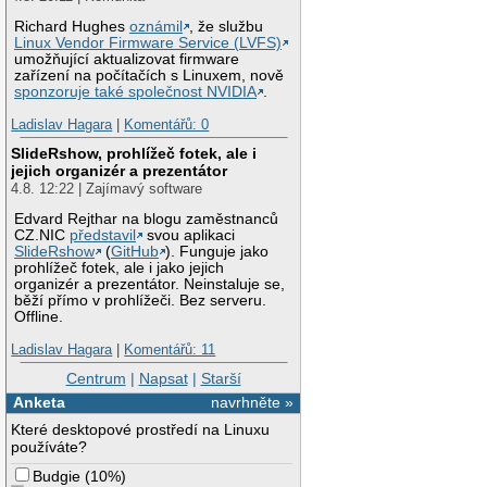
Richard Hughes
oznámil
, že službu
Linux Vendor Firmware Service (LVFS)
umožňující aktualizovat firmware
zařízení na počítačích s Linuxem, nově
sponzoruje také společnost NVIDIA
.
Ladislav Hagara
|
Komentářů: 0
SlideRshow, prohlížeč fotek, ale i
jejich organizér a prezentátor
4.8. 12:22 | Zajímavý software
Edvard Rejthar na blogu zaměstnanců
CZ.NIC
představil
svou aplikaci
SlideRshow
(
GitHub
). Funguje jako
prohlížeč fotek, ale i jako jejich
organizér a prezentátor. Neinstaluje se,
běží přímo v prohlížeči. Bez serveru.
Offline.
Ladislav Hagara
|
Komentářů: 11
Centrum
|
Napsat
|
Starší
Anketa
navrhněte »
Které desktopové prostředí na Linuxu
používáte?
Budgie
(
10%
)