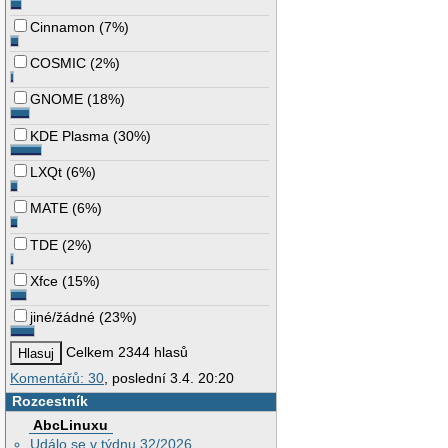
Cinnamon
(
7%
)
COSMIC
(
2%
)
GNOME
(
18%
)
KDE Plasma
(
30%
)
LXQt
(
6%
)
MATE
(
6%
)
TDE
(
2%
)
Xfce
(
15%
)
jiné/žádné
(
23%
)
Celkem 2344 hlasů
Komentářů: 30
, poslední 3.4. 20:20
Rozcestník
AbcLinuxu
Událo se v týdnu 32/2026