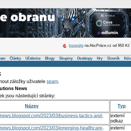
Inzerujte
na AbcPráce.cz od 950 Kč
are
Články
Učebnice
Blogy
Skupiny
Desktopy
Hry
Slovník
Kdo
k
nout záložky uživatele
spam
.
lutions News
ek jsou následující stránky:
Název
Typ
nsnews.blogspot.com/2023/03/business-tactics-and-
externí
odkaz
onsnews.blogspot.com/2023/03/emerging-healthcare-
externí