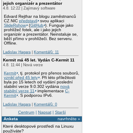
jejich organizér a prezentátor
4.8. 12:22 | Zajímavý software
Edvard Rejthar na blogu zaměstnanců
CZ.NIC
představil
svou aplikaci
SlideRshow
(
GitHub
). Funguje jako
prohlížeč fotek, ale i jako jejich
organizér a prezentátor. Neinstaluje se,
běží přímo v prohlížeči. Bez serveru.
Offline.
Ladislav Hagara
|
Komentářů: 11
Kermit má 45 let. Vydán C-Kermit 11
4.8. 11:44 | Nová verze
Kermit
, tj. protokol pro přenos souborů,
vznikl před 45 lety
. Při této příležitosti
byla po 15 letech od vydání poslední
stabilní verze 9.0.302 vydána
nová
stabilní verze 11
implementace
C-
Kermit
. S podporou IPv6.
Ladislav Hagara
|
Komentářů: 0
Centrum
|
Napsat
|
Starší
Anketa
navrhněte »
Které desktopové prostředí na Linuxu
používáte?