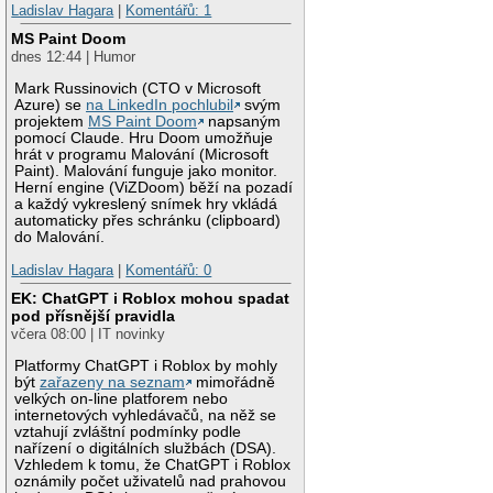
Ladislav Hagara
|
Komentářů: 1
MS Paint Doom
dnes 12:44 | Humor
Mark Russinovich (CTO v Microsoft
Azure) se
na LinkedIn pochlubil
svým
projektem
MS Paint Doom
napsaným
pomocí Claude. Hru Doom umožňuje
hrát v programu Malování (Microsoft
Paint). Malování funguje jako monitor.
Herní engine (ViZDoom) běží na pozadí
a každý vykreslený snímek hry vkládá
automaticky přes schránku (clipboard)
do Malování.
Ladislav Hagara
|
Komentářů: 0
EK: ChatGPT i Roblox mohou spadat
pod přísnější pravidla
včera 08:00 | IT novinky
Platformy ChatGPT i Roblox by mohly
být
zařazeny na seznam
mimořádně
velkých on-line platforem nebo
internetových vyhledávačů, na něž se
vztahují zvláštní podmínky podle
nařízení o digitálních službách (DSA).
Vzhledem k tomu, že ChatGPT i Roblox
oznámily počet uživatelů nad prahovou