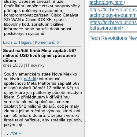
služby. Úspěšné zneužití může
technology.html
útočníkům umožnit získat neoprávněný
https://techrevolutio
přístup k dotčeným systémům,
technology-in-our.htm
kompromitovat zařízení Cisco Catalyst
SD-WAN a Cisco IOS XE, spustit
https://techrevolutio
libovolný kód, zpřístupnit citlivé
behaviors.html
informace nebo narušit dostupnost
postižených systémů.
Tech Revolutions Ne
Ladislav Hagara
|
Komentářů: 0
Soud nařídil firmě Meta zaplatit 567
milionů USD kvůli újmě způsobené
dětem
dnes 15:33 | IT novinky
Soud v americkém státě Nové Mexiko
ve čtvrtek
nařídil
internetové
společnosti Meta Platforms zaplatit 567
milionů dolarů (téměř 12 miliard Kč) za
újmy, které její platformy působí mladým
lidem. S přihlédnutím k dřívějšímu
verdiktu tak má společnost celkem
zaplatit 942 milionů dolarů, což je malý
zlomek jejího ročního výnosu, který loni
činil 60 miliard dolarů. Čtvrteční verdikt
firmě také nařizuje, aby změnila způsob,
jakým její
…
více »