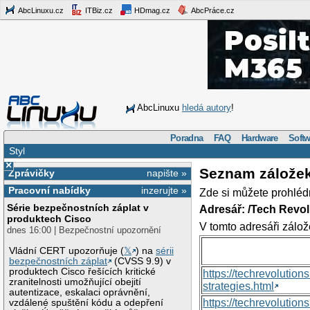
AbcLinuxu.cz
ITBiz.cz
HDmag.cz
AbcPráce.cz
AbcLinuxu
hledá autory
!
Poradna
FAQ
Hardware
Softw
Styl
×
Seznam zálože
Zprávičky
napište »
Pracovní nabídky
inzerujte »
Zde si můžete prohléd
Série bezpečnostních záplat v
Adresář: /Tech Revo
produktech Cisco
V tomto adresáři zálož
dnes 16:00 | Bezpečnostní upozornění
Vládní CERT upozorňuje (
𝕏
) na
sérii
bezpečnostních záplat
(CVSS 9.9) v
produktech Cisco řešících kritické
https://techrevolutio
zranitelnosti umožňující obejití
strategies.html
autentizace, eskalaci oprávnění,
https://techrevoluti
vzdálené spuštění kódu a odepření