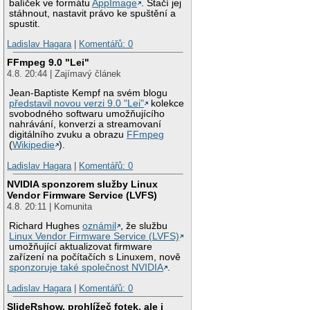
balíček ve formátu
AppImage
. Stačí jej
stáhnout, nastavit právo ke spuštění a
spustit.
Ladislav Hagara
|
Komentářů: 0
FFmpeg 9.0 "Lei"
4.8. 20:44 | Zajímavý článek
Jean-Baptiste Kempf na svém blogu
představil novou verzi 9.0 "Lei"
kolekce
svobodného softwaru umožňujícího
nahrávání, konverzi a streamovaní
digitálního zvuku a obrazu
FFmpeg
(
Wikipedie
).
Ladislav Hagara
|
Komentářů: 0
NVIDIA sponzorem služby Linux
Vendor Firmware Service (LVFS)
4.8. 20:11 | Komunita
Richard Hughes
oznámil
, že službu
Linux Vendor Firmware Service (LVFS)
umožňující aktualizovat firmware
zařízení na počítačích s Linuxem, nově
sponzoruje také společnost NVIDIA
.
Ladislav Hagara
|
Komentářů: 0
SlideRshow, prohlížeč fotek, ale i