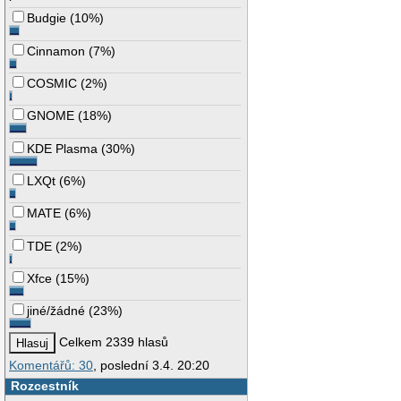
Budgie
(
10%
)
Cinnamon
(
7%
)
COSMIC
(
2%
)
GNOME
(
18%
)
KDE Plasma
(
30%
)
LXQt
(
6%
)
MATE
(
6%
)
TDE
(
2%
)
Xfce
(
15%
)
jiné/žádné
(
23%
)
Celkem 2339 hlasů
Komentářů: 30
, poslední 3.4. 20:20
Rozcestník