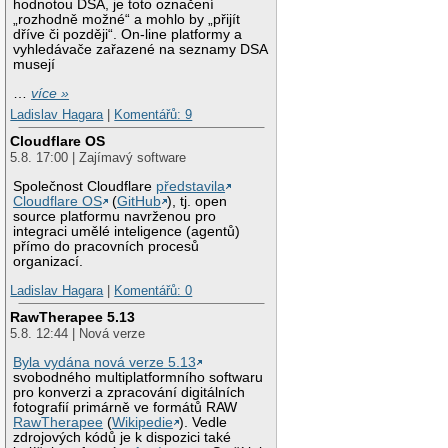
hodnotou DSA, je toto označení
„rozhodně možné“ a mohlo by „přijít
dříve či později“. On-line platformy a
vyhledávače zařazené na seznamy DSA
musejí
…
více »
Ladislav Hagara
|
Komentářů: 9
Cloudflare OS
5.8. 17:00 | Zajímavý software
Společnost Cloudflare
představila
Cloudflare OS
(
GitHub
), tj. open
source platformu navrženou pro
integraci umělé inteligence (agentů)
přímo do pracovních procesů
organizací.
Ladislav Hagara
|
Komentářů: 0
RawTherapee 5.13
5.8. 12:44 | Nová verze
Byla vydána nová verze 5.13
svobodného multiplatformního softwaru
pro konverzi a zpracování digitálních
fotografií primárně ve formátů RAW
RawTherapee
(
Wikipedie
). Vedle
zdrojových kódů je k dispozici také