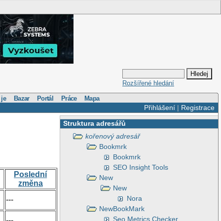
Rozšířené hledání
 je
Bazar
Portál
Práce
Mapa
Přihlášení
|
Registrace
Struktura adresářů
kořenový adresář
Bookmrk
Bookmrk
SEO Insight Tools
Poslední
New
změna
New
Nora
---
NewBookMark
Seo Metrics Checker
---