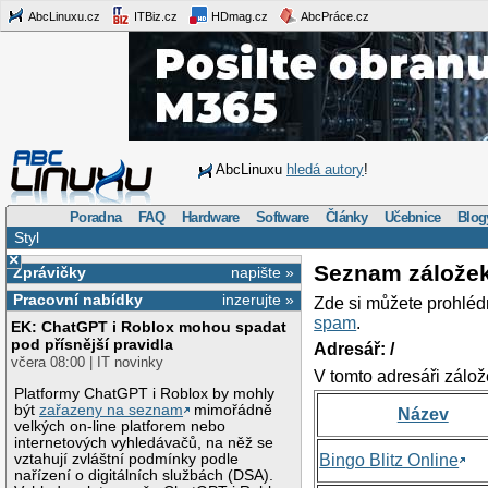
AbcLinuxu.cz
ITBiz.cz
HDmag.cz
AbcPráce.cz
AbcLinuxu
hledá autory
!
Poradna
FAQ
Hardware
Software
Články
Učebnice
Blog
Styl
×
Seznam zálože
Zprávičky
napište »
Pracovní nabídky
inzerujte »
Zde si můžete prohléd
spam
.
EK: ChatGPT i Roblox mohou spadat
pod přísnější pravidla
Adresář: /
včera 08:00 | IT novinky
V tomto adresáři zálož
Platformy ChatGPT i Roblox by mohly
být
zařazeny na seznam
mimořádně
Název
velkých on-line platforem nebo
internetových vyhledávačů, na něž se
vztahují zvláštní podmínky podle
Bingo Blitz Online
nařízení o digitálních službách (DSA).