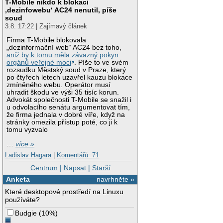
T-Mobile nikdo k blokaci
‚dezinfowebu‘ AC24 nenutil, píše
soud
3.8. 17:22 | Zajímavý článek
Firma T-Mobile blokovala
„dezinformační web“ AC24 bez toho,
aniž by k tomu měla závazný pokyn
orgánů veřejné moci
. Píše to ve svém
rozsudku Městský soud v Praze, který
po čtyřech letech uzavřel kauzu blokace
zmíněného webu. Operátor musí
uhradit škodu ve výši 35 tisíc korun.
Advokát společnosti T-Mobile se snažil i
u odvolacího senátu argumentovat tím,
že firma jednala v dobré víře, když na
stránky omezila přístup poté, co ji k
tomu vyzvalo
…
více »
Ladislav Hagara
|
Komentářů: 71
Centrum
|
Napsat
|
Starší
Anketa
navrhněte »
Které desktopové prostředí na Linuxu
používáte?
Budgie
(
10%
)