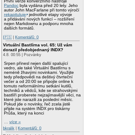
První verze konverzního nástroje
Pandoc
byla vydána před 20 lety. Jeho
autor John MacFarlane při tomto výročí
rekapituluje
jednotlivé etapy vývoje
a přidávání nových funkcí – rozšíření
nejen Markdownu a podporu mnoha
dalších formátů.
|🇵🇸
|
Komentářů: 0
Virtuální Bastlírna vol. 65: Už vám
dorazil předobjednaný INDX?
4.8. 00:55 | Pozvánky
Srpen přinesl nejen další spalující
vedro, ale také Virtuální Bastlírnu s
neméně žhavými novinkami. Využijte
tedy předpovědi na deštivý čtvrteční
večer a od 20:00 se připojte online k
tomuto neformálnímu setkání kutilů,
techniků a vědců, kde se strahovskými
bastlíři proberete nejzajímavější věci, na
které jste narazili za poslední měsíc.
Pokud jde o novinky, řeč zcela jistě
přijde na systém INDX pro tiskárny
Průša, který na konci
…
více »
bkralik
|
Komentářů: 0