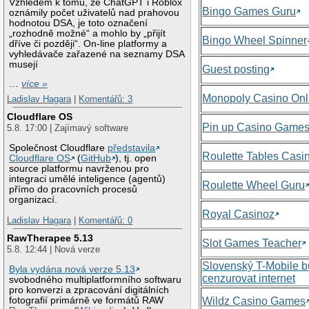
Vzhledem k tomu, že ChatGPT i Roblox
Bingo Games Guru
oznámily počet uživatelů nad prahovou
hodnotou DSA, je toto označení
„rozhodně možné“ a mohlo by „přijít
Bingo Wheel Spinner
dříve či později“. On-line platformy a
vyhledávače zařazené na seznamy DSA
musejí
Guest posting
…
více »
Monopoly Casino Onl
Ladislav Hagara
|
Komentářů: 3
Cloudflare OS
Pin up Casino Game
5.8. 17:00 | Zajímavý software
Společnost Cloudflare
představila
Roulette Tables Casi
Cloudflare OS
(
GitHub
), tj. open
source platformu navrženou pro
integraci umělé inteligence (agentů)
Roulette Wheel Guru
přímo do pracovních procesů
organizací.
Royal Casinoz
Ladislav Hagara
|
Komentářů: 0
RawTherapee 5.13
Slot Games Teacher
5.8. 12:44 | Nová verze
Slovenský T-Mobile 
Byla vydána nová verze 5.13
cenzurovat internet
svobodného multiplatformního softwaru
pro konverzi a zpracování digitálních
Wildz Casino Games
fotografií primárně ve formátů RAW