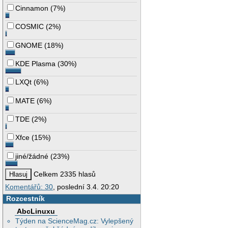
Cinnamon
(
7%
)
COSMIC
(
2%
)
GNOME
(
18%
)
KDE Plasma
(
30%
)
LXQt
(
6%
)
MATE
(
6%
)
TDE
(
2%
)
Xfce
(
15%
)
jiné/žádné
(
23%
)
Celkem 2335 hlasů
Komentářů: 30
, poslední 3.4. 20:20
Rozcestník
AbcLinuxu
Týden na ScienceMag.cz: Vylepšený