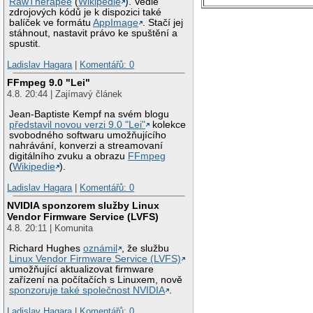
RawTherapee
(
Wikipedie
). Vedle
zdrojových kódů je k dispozici také
balíček ve formátu
AppImage
. Stačí jej
stáhnout, nastavit právo ke spuštění a
spustit.
Ladislav Hagara
|
Komentářů: 0
FFmpeg 9.0 "Lei"
4.8. 20:44 | Zajímavý článek
Jean-Baptiste Kempf na svém blogu
představil novou verzi 9.0 "Lei"
kolekce
svobodného softwaru umožňujícího
nahrávání, konverzi a streamovaní
digitálního zvuku a obrazu
FFmpeg
(
Wikipedie
).
Ladislav Hagara
|
Komentářů: 0
NVIDIA sponzorem služby Linux
Vendor Firmware Service (LVFS)
4.8. 20:11 | Komunita
Richard Hughes
oznámil
, že službu
Linux Vendor Firmware Service (LVFS)
umožňující aktualizovat firmware
zařízení na počítačích s Linuxem, nově
sponzoruje také společnost NVIDIA
.
Ladislav Hagara
|
Komentářů: 0