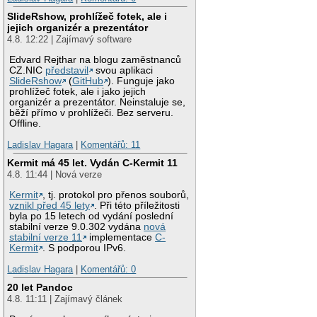
SlideRshow, prohlížeč fotek, ale i
jejich organizér a prezentátor
4.8. 12:22 | Zajímavý software
Edvard Rejthar na blogu zaměstnanců
CZ.NIC
představil
svou aplikaci
SlideRshow
(
GitHub
). Funguje jako
prohlížeč fotek, ale i jako jejich
organizér a prezentátor. Neinstaluje se,
běží přímo v prohlížeči. Bez serveru.
Offline.
Ladislav Hagara
|
Komentářů: 11
Kermit má 45 let. Vydán C-Kermit 11
4.8. 11:44 | Nová verze
Kermit
, tj. protokol pro přenos souborů,
vznikl před 45 lety
. Při této příležitosti
byla po 15 letech od vydání poslední
stabilní verze 9.0.302 vydána
nová
stabilní verze 11
implementace
C-
Kermit
. S podporou IPv6.
Ladislav Hagara
|
Komentářů: 0
20 let Pandoc
4.8. 11:11 | Zajímavý článek