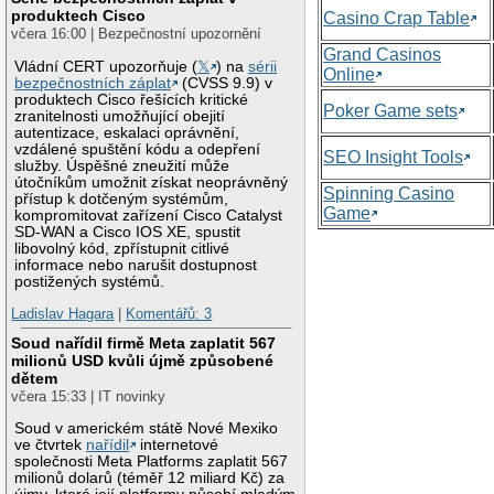
produktech Cisco
Casino Crap Table
včera 16:00 | Bezpečnostní upozornění
Grand Casinos
Vládní CERT upozorňuje (
𝕏
) na
sérii
Online
bezpečnostních záplat
(CVSS 9.9) v
produktech Cisco řešících kritické
Poker Game sets
zranitelnosti umožňující obejití
autentizace, eskalaci oprávnění,
vzdálené spuštění kódu a odepření
SEO Insight Tools
služby. Úspěšné zneužití může
útočníkům umožnit získat neoprávněný
Spinning Casino
přístup k dotčeným systémům,
Game
kompromitovat zařízení Cisco Catalyst
SD-WAN a Cisco IOS XE, spustit
libovolný kód, zpřístupnit citlivé
informace nebo narušit dostupnost
postižených systémů.
Ladislav Hagara
|
Komentářů: 3
Soud nařídil firmě Meta zaplatit 567
milionů USD kvůli újmě způsobené
dětem
včera 15:33 | IT novinky
Soud v americkém státě Nové Mexiko
ve čtvrtek
nařídil
internetové
společnosti Meta Platforms zaplatit 567
milionů dolarů (téměř 12 miliard Kč) za