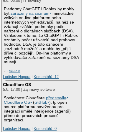
6.8. 08:00 | IT novinky
Platformy ChatGPT i Roblox by mohly
být
zařazeny na seznam
mimořádně
velkých on-line platforem nebo
internetových vyhledávačů, na něž se
vztahují zvláštní podmínky podle
nařízení o digitálních službách (DSA).
Vzhledem k tomu, že ChatGPT i Roblox
oznámily počet uživatelů nad prahovou
hodnotou DSA, je toto označení
„rozhodně možné“ a mohlo by „přijít
dříve či později“. On-line platformy a
vyhledávače zařazené na seznamy DSA
musejí
…
více »
Ladislav Hagara
|
Komentářů: 12
Cloudflare OS
5.8. 17:00 | Zajímavý software
Společnost Cloudflare
představila
Cloudflare OS
(
GitHub
), tj. open
source platformu navrženou pro
integraci umělé inteligence (agentů)
přímo do pracovních procesů
organizací.
Ladislav Hagara
|
Komentářů: 0