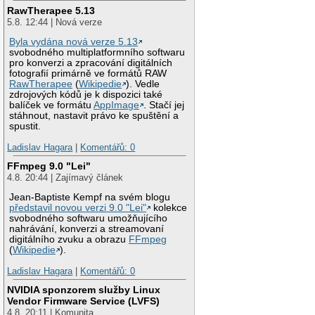
RawTherapee 5.13
5.8. 12:44 | Nová verze
Byla vydána nová verze 5.13
svobodného multiplatformního softwaru
pro konverzi a zpracování digitálních
fotografií primárně ve formátů RAW
RawTherapee
(
Wikipedie
). Vedle
zdrojových kódů je k dispozici také
balíček ve formátu
AppImage
. Stačí jej
stáhnout, nastavit právo ke spuštění a
spustit.
Ladislav Hagara
|
Komentářů: 0
FFmpeg 9.0 "Lei"
4.8. 20:44 | Zajímavý článek
Jean-Baptiste Kempf na svém blogu
představil novou verzi 9.0 "Lei"
kolekce
svobodného softwaru umožňujícího
nahrávání, konverzi a streamovaní
digitálního zvuku a obrazu
FFmpeg
(
Wikipedie
).
Ladislav Hagara
|
Komentářů: 0
NVIDIA sponzorem služby Linux
Vendor Firmware Service (LVFS)
4.8. 20:11 | Komunita