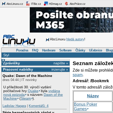
AbcLinuxu.cz
ITBiz.cz
HDmag.cz
AbcPráce.cz
AbcLinuxu
hledá autory
!
Poradna
FAQ
Hardware
Software
Články
Učebnice
Blog
Styl
×
Seznam zálože
Zprávičky
napište »
Pracovní nabídky
inzerujte »
Zde si můžete prohléd
spam
.
Quake: Dawn of the Machine
dnes 04:44 | IT novinky
Adresář: /Bookmrk
V tomto adresáři zálož
U příležitosti 30. výročí vydání
počítačové hry
Quake
byla
vydána
nová epizoda
s názvem
Dawn of the
Název
Machine
(
Steam
).
Bonus Poker
Ladislav Hagara
|
Komentářů: 4
Games
Série bezpečnostních záplat v