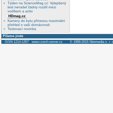
Týden na ScienceMag.cz: Vylepšený
test nenašel žádný rozdíl mezi
vodíkem a antiv
HDmag.cz
Kamery do bytu přinesou maximální
přehled o vaší domácnosti
Testovací novinka
Píšeme jinde
ISSN 1214-1267
www.czech-server.cz
© 1999-2015
Nitemedia s. r. 