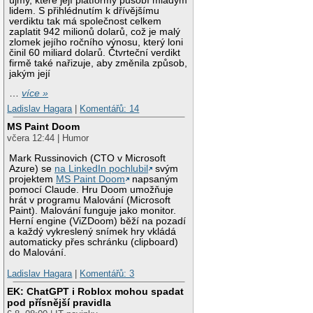
újmy, které její platformy působí mladým
lidem. S přihlédnutím k dřívějšímu
verdiktu tak má společnost celkem
zaplatit 942 milionů dolarů, což je malý
zlomek jejího ročního výnosu, který loni
činil 60 miliard dolarů. Čtvrteční verdikt
firmě také nařizuje, aby změnila způsob,
jakým její
…
více »
Ladislav Hagara
|
Komentářů: 14
MS Paint Doom
včera 12:44 | Humor
Mark Russinovich (CTO v Microsoft
Azure) se
na LinkedIn pochlubil
svým
projektem
MS Paint Doom
napsaným
pomocí Claude. Hru Doom umožňuje
hrát v programu Malování (Microsoft
Paint). Malování funguje jako monitor.
Herní engine (ViZDoom) běží na pozadí
a každý vykreslený snímek hry vkládá
automaticky přes schránku (clipboard)
do Malování.
Ladislav Hagara
|
Komentářů: 3
EK: ChatGPT i Roblox mohou spadat
pod přísnější pravidla