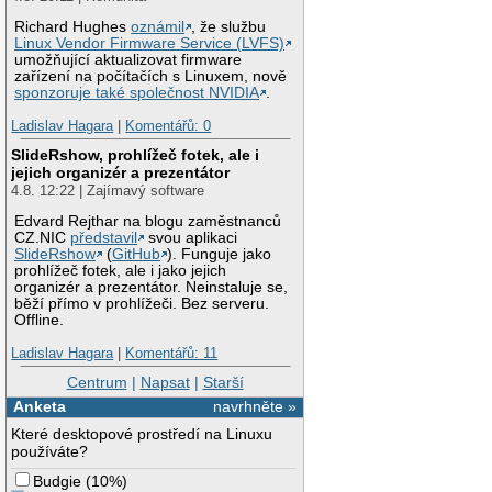
Richard Hughes
oznámil
, že službu
Linux Vendor Firmware Service (LVFS)
umožňující aktualizovat firmware
zařízení na počítačích s Linuxem, nově
sponzoruje také společnost NVIDIA
.
Ladislav Hagara
|
Komentářů: 0
SlideRshow, prohlížeč fotek, ale i
jejich organizér a prezentátor
4.8. 12:22 | Zajímavý software
Edvard Rejthar na blogu zaměstnanců
CZ.NIC
představil
svou aplikaci
SlideRshow
(
GitHub
). Funguje jako
prohlížeč fotek, ale i jako jejich
organizér a prezentátor. Neinstaluje se,
běží přímo v prohlížeči. Bez serveru.
Offline.
Ladislav Hagara
|
Komentářů: 11
Centrum
|
Napsat
|
Starší
Anketa
navrhněte »
Které desktopové prostředí na Linuxu
používáte?
Budgie
(
10%
)