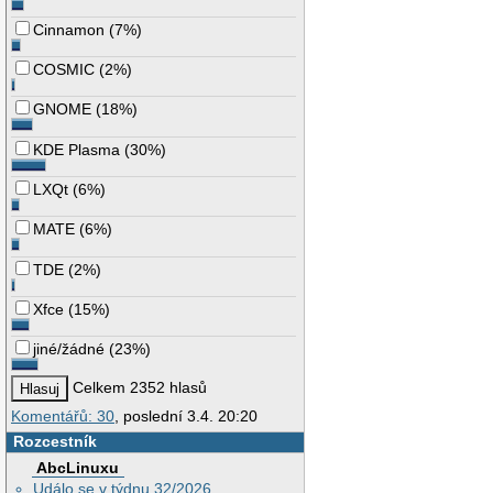
Cinnamon
(
7%
)
COSMIC
(
2%
)
GNOME
(
18%
)
KDE Plasma
(
30%
)
LXQt
(
6%
)
MATE
(
6%
)
TDE
(
2%
)
Xfce
(
15%
)
jiné/žádné
(
23%
)
Celkem 2352 hlasů
Komentářů: 30
, poslední 3.4. 20:20
Rozcestník
AbcLinuxu
Událo se v týdnu 32/2026