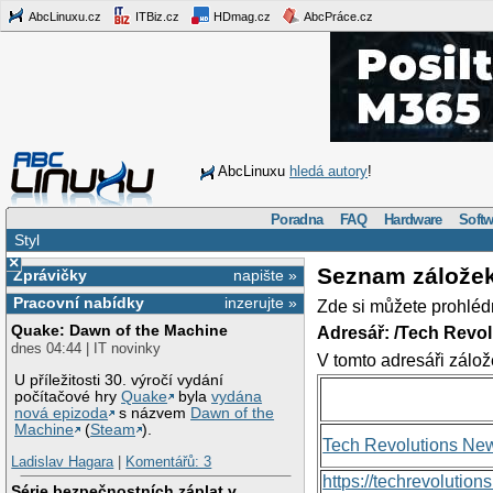
AbcLinuxu.cz
ITBiz.cz
HDmag.cz
AbcPráce.cz
AbcLinuxu
hledá autory
!
Poradna
FAQ
Hardware
Softw
Styl
×
Seznam zálože
Zprávičky
napište »
Pracovní nabídky
inzerujte »
Zde si můžete prohléd
Quake: Dawn of the Machine
Adresář: /Tech Revo
dnes 04:44 | IT novinky
V tomto adresáři zálož
U příležitosti 30. výročí vydání
počítačové hry
Quake
byla
vydána
nová epizoda
s názvem
Dawn of the
Machine
(
Steam
).
Tech Revolutions Ne
Ladislav Hagara
|
Komentářů: 3
https://techrevolutio
Série bezpečnostních záplat v