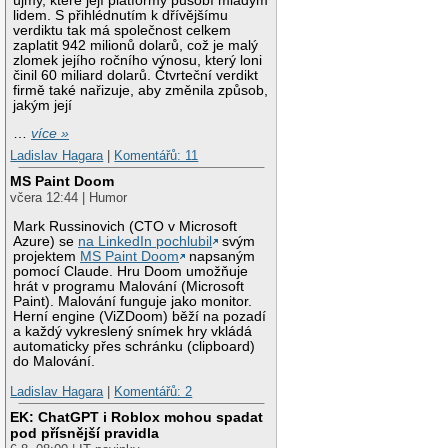
újmy, které její platformy působí mladým
lidem. S přihlédnutím k dřívějšímu
verdiktu tak má společnost celkem
zaplatit 942 milionů dolarů, což je malý
zlomek jejího ročního výnosu, který loni
činil 60 miliard dolarů. Čtvrteční verdikt
firmě také nařizuje, aby změnila způsob,
jakým její
…
více »
Ladislav Hagara
|
Komentářů: 11
MS Paint Doom
včera 12:44 | Humor
Mark Russinovich (CTO v Microsoft
Azure) se
na LinkedIn pochlubil
svým
projektem
MS Paint Doom
napsaným
pomocí Claude. Hru Doom umožňuje
hrát v programu Malování (Microsoft
Paint). Malování funguje jako monitor.
Herní engine (ViZDoom) běží na pozadí
a každý vykreslený snímek hry vkládá
automaticky přes schránku (clipboard)
do Malování.
Ladislav Hagara
|
Komentářů: 2
EK: ChatGPT i Roblox mohou spadat
pod přísnější pravidla