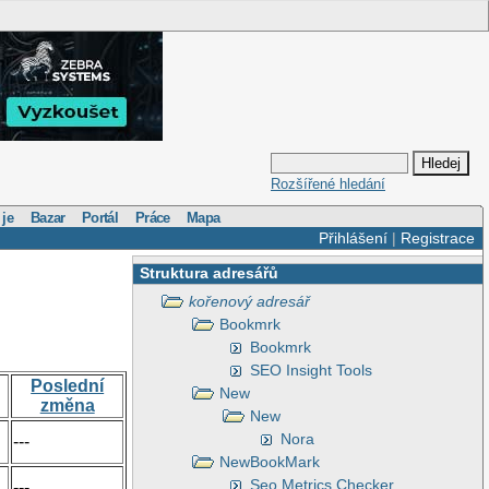
Rozšířené hledání
 je
Bazar
Portál
Práce
Mapa
Přihlášení
|
Registrace
Struktura adresářů
kořenový adresář
Bookmrk
Bookmrk
SEO Insight Tools
Poslední
New
změna
New
Nora
---
NewBookMark
Seo Metrics Checker
---