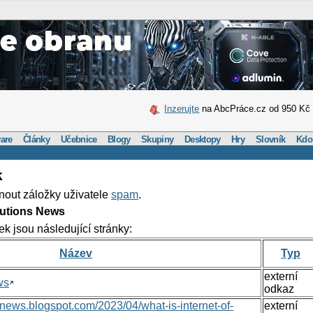
Inzerujte
na AbcPráce.cz od 950 Kč
are
Články
Učebnice
Blogy
Skupiny
Desktopy
Hry
Slovník
Kdo
k
nout záložky uživatele
spam
.
lutions News
ek jsou následující stránky:
Název
Typ
externí
ws
odkaz
nsnews.blogspot.com/2023/04/what-is-internet-of-
externí