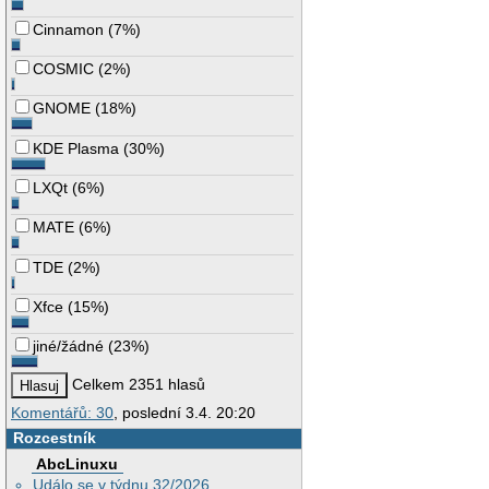
Cinnamon
(
7%
)
COSMIC
(
2%
)
GNOME
(
18%
)
KDE Plasma
(
30%
)
LXQt
(
6%
)
MATE
(
6%
)
TDE
(
2%
)
Xfce
(
15%
)
jiné/žádné
(
23%
)
Celkem 2351 hlasů
Komentářů: 30
, poslední 3.4. 20:20
Rozcestník
AbcLinuxu
Událo se v týdnu 32/2026