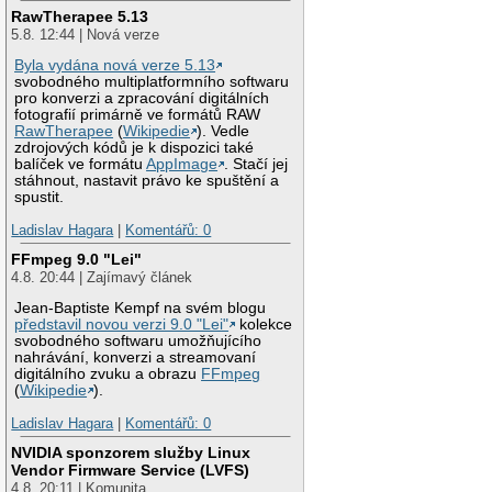
RawTherapee 5.13
5.8. 12:44 | Nová verze
Byla vydána nová verze 5.13
svobodného multiplatformního softwaru
pro konverzi a zpracování digitálních
fotografií primárně ve formátů RAW
RawTherapee
(
Wikipedie
). Vedle
zdrojových kódů je k dispozici také
balíček ve formátu
AppImage
. Stačí jej
stáhnout, nastavit právo ke spuštění a
spustit.
Ladislav Hagara
|
Komentářů: 0
FFmpeg 9.0 "Lei"
4.8. 20:44 | Zajímavý článek
Jean-Baptiste Kempf na svém blogu
představil novou verzi 9.0 "Lei"
kolekce
svobodného softwaru umožňujícího
nahrávání, konverzi a streamovaní
digitálního zvuku a obrazu
FFmpeg
(
Wikipedie
).
Ladislav Hagara
|
Komentářů: 0
NVIDIA sponzorem služby Linux
Vendor Firmware Service (LVFS)
4.8. 20:11 | Komunita