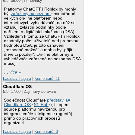
6.8. 08:00 | IT novinky
Platformy ChatGPT i Roblox by mohly
být
zařazeny na seznam
mimořádně
velkých on-line platforem nebo
internetových vyhledávačů, na něž se
vztahují zvláštní podmínky podle
nařízení o digitálních službách (DSA).
Vzhledem k tomu, že ChatGPT i Roblox
oznámily počet uživatelů nad prahovou
hodnotou DSA, je toto označení
„rozhodně možné“ a mohlo by „přijít
dříve či později“. On-line platformy a
vyhledávače zařazené na seznamy DSA
musejí
…
více »
Ladislav Hagara
|
Komentářů: 11
Cloudflare OS
5.8. 17:00 | Zajímavý software
Společnost Cloudflare
představila
Cloudflare OS
(
GitHub
), tj. open
source platformu navrženou pro
integraci umělé inteligence (agentů)
přímo do pracovních procesů
organizací.
Ladislav Hagara
|
Komentářů: 0