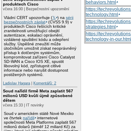
behaviors.html
produktech Cisco
https://techrevoluti
včera 16:00 | Bezpečnostní upozornění
technology.html
Vládní CERT upozorňuje (
𝕏
) na
sérii
https://techrevolutio
bezpečnostních záplat
(CVSS 9.9) v
produktech Cisco řešících kritické
strategies.html
zranitelnosti umožňující obejití
https://techrevolutio
autentizace, eskalaci oprávnění,
technology-in-our.htm
vzdálené spuštění kódu a odepření
služby. Úspěšné zneužití může
útočníkům umožnit získat neoprávněný
přístup k dotčeným systémům,
kompromitovat zařízení Cisco Catalyst
SD-WAN a Cisco IOS XE, spustit
libovolný kód, zpřístupnit citlivé
informace nebo narušit dostupnost
postižených systémů.
Ladislav Hagara
|
Komentářů: 2
Soud nařídil firmě Meta zaplatit 567
milionů USD kvůli újmě způsobené
dětem
včera 15:33 | IT novinky
Soud v americkém státě Nové Mexiko
ve čtvrtek
nařídil
internetové
společnosti Meta Platforms zaplatit 567
milionů dolarů (téměř 12 miliard Kč) za