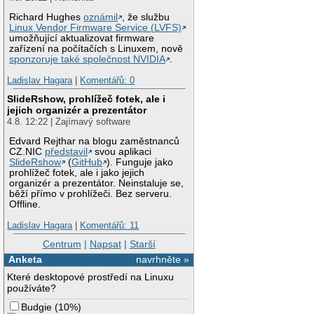
Richard Hughes
oznámil
, že službu
Linux Vendor Firmware Service (LVFS)
umožňující aktualizovat firmware
zařízení na počítačích s Linuxem, nově
sponzoruje také společnost NVIDIA
.
Ladislav Hagara
|
Komentářů: 0
SlideRshow, prohlížeč fotek, ale i
jejich organizér a prezentátor
4.8. 12:22 | Zajímavý software
Edvard Rejthar na blogu zaměstnanců
CZ.NIC
představil
svou aplikaci
SlideRshow
(
GitHub
). Funguje jako
prohlížeč fotek, ale i jako jejich
organizér a prezentátor. Neinstaluje se,
běží přímo v prohlížeči. Bez serveru.
Offline.
Ladislav Hagara
|
Komentářů: 11
Centrum
|
Napsat
|
Starší
Anketa
navrhněte »
Které desktopové prostředí na Linuxu
používáte?
Budgie
(
10%
)