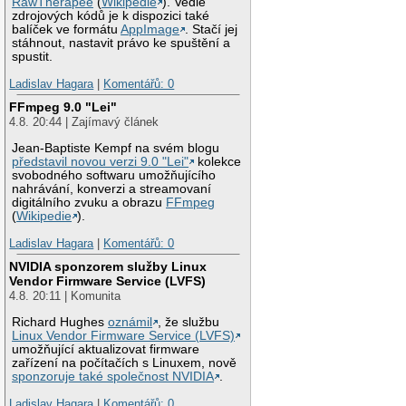
RawTherapee
(
Wikipedie
). Vedle
zdrojových kódů je k dispozici také
balíček ve formátu
AppImage
. Stačí jej
stáhnout, nastavit právo ke spuštění a
spustit.
Ladislav Hagara
|
Komentářů: 0
FFmpeg 9.0 "Lei"
4.8. 20:44 | Zajímavý článek
Jean-Baptiste Kempf na svém blogu
představil novou verzi 9.0 "Lei"
kolekce
svobodného softwaru umožňujícího
nahrávání, konverzi a streamovaní
digitálního zvuku a obrazu
FFmpeg
(
Wikipedie
).
Ladislav Hagara
|
Komentářů: 0
NVIDIA sponzorem služby Linux
Vendor Firmware Service (LVFS)
4.8. 20:11 | Komunita
Richard Hughes
oznámil
, že službu
Linux Vendor Firmware Service (LVFS)
umožňující aktualizovat firmware
zařízení na počítačích s Linuxem, nově
sponzoruje také společnost NVIDIA
.
Ladislav Hagara
|
Komentářů: 0