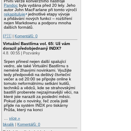
První verze konverzního nástroje
Pandoc
byla vydána před 20 lety. Jeho
autor John MacFarlane při tomto výročí
rekapituluje
jednotlivé etapy vývoje
a přidávání nových funkcí – rozšíření
nejen Markdownu a podporu mnoha
dalších formátů.
|🇵🇸
|
Komentářů: 0
Virtuální Bastlírna vol. 65: Už vám
dorazil předobjednaný INDX?
4.8. 00:55 | Pozvánky
Srpen přinesl nejen další spalující
vedro, ale také Virtuální Bastlírnu s
neméně žhavými novinkami. Využijte
tedy předpovědi na deštivý čtvrteční
večer a od 20:00 se připojte online k
tomuto neformálnímu setkání kutilů,
techniků a vědců, kde se strahovskými
bastlíři proberete nejzajímavější věci, na
které jste narazili za poslední měsíc.
Pokud jde o novinky, řeč zcela jistě
přijde na systém INDX pro tiskárny
Průša, který na konci
…
více »
bkralik
|
Komentářů: 0