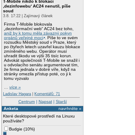
T-Mobile nikdo k blokaci
‚dezinfowebu‘ AC24 nenutil, píše
soud
3.8. 17:22 | Zajímavý článek
Firma T-Mobile blokovala
„dezinformační web“ AC24 bez toho,
aniž by k tomu měla závazný pokyn
orgánů veřejné moci
. Píše to ve svém
rozsudku Městský soud v Praze, který
po čtyřech letech uzavřel kauzu blokace
zmíněného webu. Operátor musí
uhradit škodu ve výši 35 tisíc korun.
Advokát společnosti T-Mobile se snažil i
u odvolacího senátu argumentovat tím,
že firma jednala v dobré víře, když na
stránky omezila přístup poté, co ji k
tomu vyzvalo
…
více »
Ladislav Hagara
|
Komentářů: 71
Centrum
|
Napsat
|
Starší
Anketa
navrhněte »
Které desktopové prostředí na Linuxu
používáte?
Budgie
(
10%
)