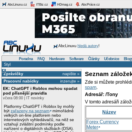
AbcLinuxu.cz
ITBiz.cz
HDmag.cz
AbcPráce.cz
AbcLinuxu
hledá autory
!
Poradna
FAQ
Hardware
Software
Články
Učebnice
Blog
Styl
×
Seznam zálože
Zprávičky
napište »
Pracovní nabídky
inzerujte »
Zde si můžete prohléd
spam
.
EK: ChatGPT i Roblox mohou spadat
pod přísnější pravidla
Adresář: /Tony
včera 08:00 | IT novinky
V tomto adresáři zálož
Platformy ChatGPT i Roblox by mohly
být
zařazeny na seznam
mimořádně
Název
velkých on-line platforem nebo
internetových vyhledávačů, na něž se
Forex Currency
vztahují zvláštní podmínky podle
Meter
nařízení o digitálních službách (DSA).