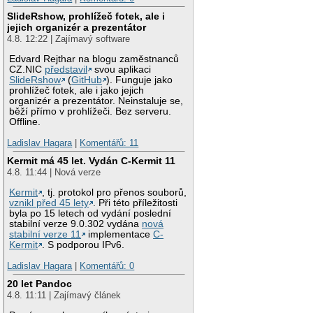
SlideRshow, prohlížeč fotek, ale i
jejich organizér a prezentátor
4.8. 12:22 | Zajímavý software
Edvard Rejthar na blogu zaměstnanců
CZ.NIC
představil
svou aplikaci
SlideRshow
(
GitHub
). Funguje jako
prohlížeč fotek, ale i jako jejich
organizér a prezentátor. Neinstaluje se,
běží přímo v prohlížeči. Bez serveru.
Offline.
Ladislav Hagara
|
Komentářů: 11
Kermit má 45 let. Vydán C-Kermit 11
4.8. 11:44 | Nová verze
Kermit
, tj. protokol pro přenos souborů,
vznikl před 45 lety
. Při této příležitosti
byla po 15 letech od vydání poslední
stabilní verze 9.0.302 vydána
nová
stabilní verze 11
implementace
C-
Kermit
. S podporou IPv6.
Ladislav Hagara
|
Komentářů: 0
20 let Pandoc
4.8. 11:11 | Zajímavý článek