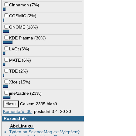
Cinnamon
(
7%
)
COSMIC
(
2%
)
GNOME
(
18%
)
KDE Plasma
(
30%
)
LXQt
(
6%
)
MATE
(
6%
)
TDE
(
2%
)
Xfce
(
15%
)
jiné/žádné
(
23%
)
Celkem 2335 hlasů
Komentářů: 30
, poslední 3.4. 20:20
Rozcestník
AbcLinuxu
Týden na ScienceMag.cz: Vylepšený