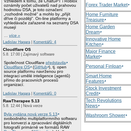
Vzhledem k tomu, že ChatGPT i Roblox
Forex Trader Market
oznámily počet uživatelů nad prahovou
hodnotou DSA, je toto označení
„rozhodně možné“ a mohlo by „přijít
Home Furniture
dříve či později“. On-line platformy a
Treasure
vyhledávače zařazené na seznamy DSA
Home Garden
musejí
Dream
…
více »
Innovative Home
Ladislav Hagara
|
Komentářů: 4
Kitchen
Cloudflare OS
Major Finance
5.8. 17:00 | Zajímavý software
Market
Společnost Cloudflare
představila
Personal Finloan
Cloudflare OS
(
GitHub
), tj. open
source platformu navrženou pro
Smart Home
integraci umělé inteligence (agentů)
přímo do pracovních procesů
Features
organizací.
Stock Investment
Credit
Ladislav Hagara
|
Komentářů: 0
Tech Revolutions
RawTherapee 5.13
News
5.8. 12:44 | Nová verze
Byla vydána nová verze 5.13
Washroom Shower
svobodného multiplatformního softwaru
pro konverzi a zpracování digitálních
fotografií primárně ve formátů RAW