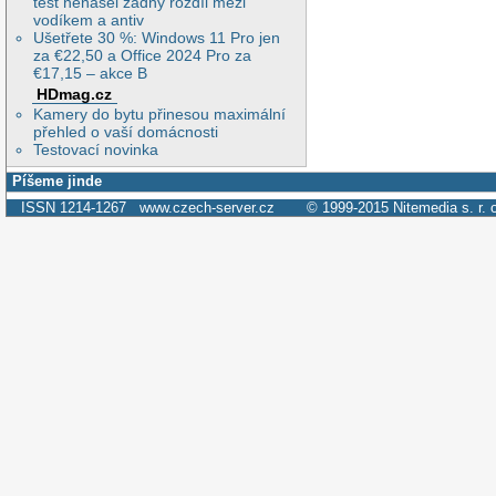
test nenašel žádný rozdíl mezi
vodíkem a antiv
Ušetřete 30 %: Windows 11 Pro jen
za €22,50 a Office 2024 Pro za
€17,15 – akce B
HDmag.cz
Kamery do bytu přinesou maximální
přehled o vaší domácnosti
Testovací novinka
Píšeme jinde
ISSN 1214-1267
www.czech-server.cz
© 1999-2015
Nitemedia s. r. 