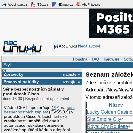
AbcLinuxu.cz
ITBiz.cz
HDmag.cz
AbcPráce.cz
AbcLinuxu
hledá autory
!
Poradna
FAQ
Hardware
Softw
Styl
×
Seznam zálože
Zprávičky
napište »
Pracovní nabídky
inzerujte »
Zde si můžete prohléd
Série bezpečnostních záplat v
Adresář: /New/New/N
produktech Cisco
V tomto adresáři zálož
dnes 16:00 | Bezpečnostní upozornění
Název
Vládní CERT upozorňuje (
𝕏
) na
sérii
Lucky Golden Casino
bezpečnostních záplat
(CVSS 9.9) v
produktech Cisco řešících kritické
Slot Empire City
zranitelnosti umožňující obejití
autentizace, eskalaci oprávnění,
Royal City Roulette
vzdálené spuštění kódu a odepření