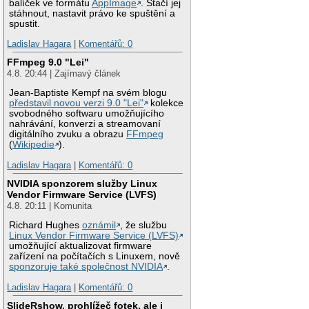
balíček ve formátu
AppImage
. Stačí jej
stáhnout, nastavit právo ke spuštění a
spustit.
Ladislav Hagara
|
Komentářů: 0
FFmpeg 9.0 "Lei"
4.8. 20:44 | Zajímavý článek
Jean-Baptiste Kempf na svém blogu
představil novou verzi 9.0 "Lei"
kolekce
svobodného softwaru umožňujícího
nahrávání, konverzi a streamovaní
digitálního zvuku a obrazu
FFmpeg
(
Wikipedie
).
Ladislav Hagara
|
Komentářů: 0
NVIDIA sponzorem služby Linux
Vendor Firmware Service (LVFS)
4.8. 20:11 | Komunita
Richard Hughes
oznámil
, že službu
Linux Vendor Firmware Service (LVFS)
umožňující aktualizovat firmware
zařízení na počítačích s Linuxem, nově
sponzoruje také společnost NVIDIA
.
Ladislav Hagara
|
Komentářů: 0
SlideRshow, prohlížeč fotek, ale i