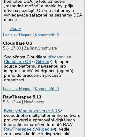
hodnotou DSA, je toto označení
„rozhodně možné“ a mohlo by „přijít
dříve či později“. On-line platformy a
vyhledávače zařazené na seznamy DSA
musejí
…
více »
Ladislav Hagara
|
Komentářů: 9
Cloudflare OS
5.8. 17:00 | Zajímavý software
Společnost Cloudflare
představila
Cloudflare OS
(
GitHub
), tj. open
source platformu navrženou pro
integraci umělé inteligence (agentů)
přímo do pracovních procesů
organizací.
Ladislav Hagara
|
Komentářů: 0
RawTherapee 5.13
5.8. 12:44 | Nová verze
Byla vydána nová verze 5.13
svobodného multiplatformního softwaru
pro konverzi a zpracování digitálních
fotografií primárně ve formátů RAW
RawTherapee
(
Wikipedie
). Vedle
zdrojových kódů je k dispozici také