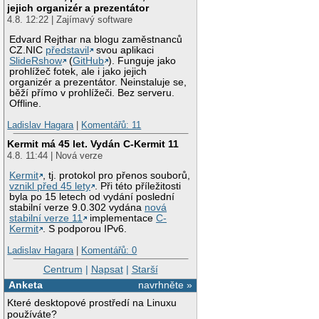
jejich organizér a prezentátor
4.8. 12:22 | Zajímavý software
Edvard Rejthar na blogu zaměstnanců
CZ.NIC
představil
svou aplikaci
SlideRshow
(
GitHub
). Funguje jako
prohlížeč fotek, ale i jako jejich
organizér a prezentátor. Neinstaluje se,
běží přímo v prohlížeči. Bez serveru.
Offline.
Ladislav Hagara
|
Komentářů: 11
Kermit má 45 let. Vydán C-Kermit 11
4.8. 11:44 | Nová verze
Kermit
, tj. protokol pro přenos souborů,
vznikl před 45 lety
. Při této příležitosti
byla po 15 letech od vydání poslední
stabilní verze 9.0.302 vydána
nová
stabilní verze 11
implementace
C-
Kermit
. S podporou IPv6.
Ladislav Hagara
|
Komentářů: 0
Centrum
|
Napsat
|
Starší
Anketa
navrhněte »
Které desktopové prostředí na Linuxu
používáte?