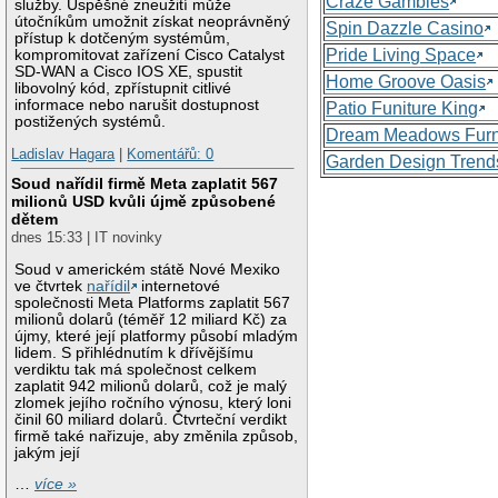
Craze Gambles
služby. Úspěšné zneužití může
útočníkům umožnit získat neoprávněný
Spin Dazzle Casino
přístup k dotčeným systémům,
Pride Living Space
kompromitovat zařízení Cisco Catalyst
SD-WAN a Cisco IOS XE, spustit
Home Groove Oasis
libovolný kód, zpřístupnit citlivé
informace nebo narušit dostupnost
Patio Funiture King
postižených systémů.
Dream Meadows Furn
Ladislav Hagara
|
Komentářů: 0
Garden Design Trend
Soud nařídil firmě Meta zaplatit 567
milionů USD kvůli újmě způsobené
dětem
dnes 15:33 | IT novinky
Soud v americkém státě Nové Mexiko
ve čtvrtek
nařídil
internetové
společnosti Meta Platforms zaplatit 567
milionů dolarů (téměř 12 miliard Kč) za
újmy, které její platformy působí mladým
lidem. S přihlédnutím k dřívějšímu
verdiktu tak má společnost celkem
zaplatit 942 milionů dolarů, což je malý
zlomek jejího ročního výnosu, který loni
činil 60 miliard dolarů. Čtvrteční verdikt
firmě také nařizuje, aby změnila způsob,
jakým její
…
více »