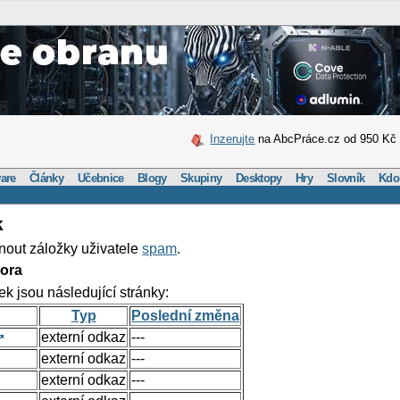
Inzerujte
na AbcPráce.cz od 950 Kč
are
Články
Učebnice
Blogy
Skupiny
Desktopy
Hry
Slovník
Kdo
k
nout záložky uživatele
spam
.
ora
ek jsou následující stránky:
Typ
Poslední změna
externí odkaz
---
externí odkaz
---
externí odkaz
---