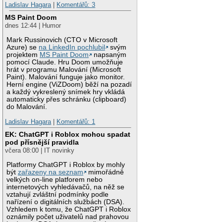
Ladislav Hagara
|
Komentářů: 3
MS Paint Doom
dnes 12:44 | Humor
Mark Russinovich (CTO v Microsoft
Azure) se
na LinkedIn pochlubil
svým
projektem
MS Paint Doom
napsaným
pomocí Claude. Hru Doom umožňuje
hrát v programu Malování (Microsoft
Paint). Malování funguje jako monitor.
Herní engine (ViZDoom) běží na pozadí
a každý vykreslený snímek hry vkládá
automaticky přes schránku (clipboard)
do Malování.
Ladislav Hagara
|
Komentářů: 1
EK: ChatGPT i Roblox mohou spadat
pod přísnější pravidla
včera 08:00 | IT novinky
Platformy ChatGPT i Roblox by mohly
být
zařazeny na seznam
mimořádně
velkých on-line platforem nebo
internetových vyhledávačů, na něž se
vztahují zvláštní podmínky podle
nařízení o digitálních službách (DSA).
Vzhledem k tomu, že ChatGPT i Roblox
oznámily počet uživatelů nad prahovou