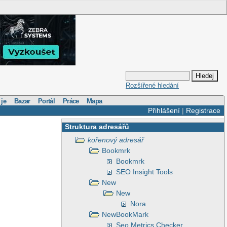
Rozšířené hledání
 je
Bazar
Portál
Práce
Mapa
Přihlášení
|
Registrace
Struktura adresářů
kořenový adresář
Bookmrk
Bookmrk
SEO Insight Tools
New
New
Nora
NewBookMark
Seo Metrics Checker