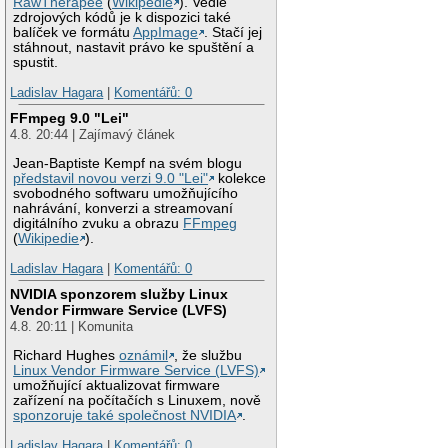
RawTherapee
(
Wikipedie
). Vedle
zdrojových kódů je k dispozici také
balíček ve formátu
AppImage
. Stačí jej
stáhnout, nastavit právo ke spuštění a
spustit.
Ladislav Hagara
|
Komentářů: 0
FFmpeg 9.0 "Lei"
4.8. 20:44 | Zajímavý článek
Jean-Baptiste Kempf na svém blogu
představil novou verzi 9.0 "Lei"
kolekce
svobodného softwaru umožňujícího
nahrávání, konverzi a streamovaní
digitálního zvuku a obrazu
FFmpeg
(
Wikipedie
).
Ladislav Hagara
|
Komentářů: 0
NVIDIA sponzorem služby Linux
Vendor Firmware Service (LVFS)
4.8. 20:11 | Komunita
Richard Hughes
oznámil
, že službu
Linux Vendor Firmware Service (LVFS)
umožňující aktualizovat firmware
zařízení na počítačích s Linuxem, nově
sponzoruje také společnost NVIDIA
.
Ladislav Hagara
|
Komentářů: 0