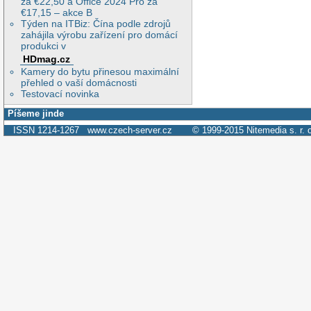
za €22,50 a Office 2024 Pro za
€17,15 – akce B
Týden na ITBiz: Čína podle zdrojů
zahájila výrobu zařízení pro domácí
produkci v
HDmag.cz
Kamery do bytu přinesou maximální
přehled o vaší domácnosti
Testovací novinka
Píšeme jinde
ISSN 1214-1267
www.czech-server.cz
© 1999-2015
Nitemedia s. r. 