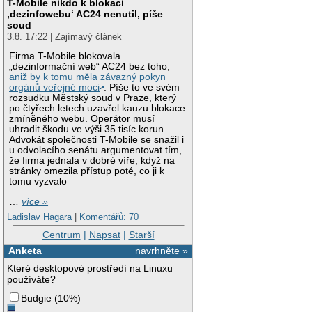
T-Mobile nikdo k blokaci
‚dezinfowebu‘ AC24 nenutil, píše
soud
3.8. 17:22 | Zajímavý článek
Firma T-Mobile blokovala
„dezinformační web“ AC24 bez toho,
aniž by k tomu měla závazný pokyn
orgánů veřejné moci
. Píše to ve svém
rozsudku Městský soud v Praze, který
po čtyřech letech uzavřel kauzu blokace
zmíněného webu. Operátor musí
uhradit škodu ve výši 35 tisíc korun.
Advokát společnosti T-Mobile se snažil i
u odvolacího senátu argumentovat tím,
že firma jednala v dobré víře, když na
stránky omezila přístup poté, co ji k
tomu vyzvalo
…
více »
Ladislav Hagara
|
Komentářů: 70
Centrum
|
Napsat
|
Starší
Anketa
navrhněte »
Které desktopové prostředí na Linuxu
používáte?
Budgie
(
10%
)