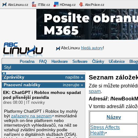
AbcLinuxu.cz
ITBiz.cz
HDmag.cz
AbcPráce.cz
AbcLinuxu
hledá autory
!
Poradna
FAQ
Hardware
Software
Články
Učebnice
Blog
Styl
×
Seznam zálože
Zprávičky
napište »
Pracovní nabídky
inzerujte »
Zde si můžete prohléd
spam
.
EK: ChatGPT i Roblox mohou spadat
pod přísnější pravidla
Adresář: /NewBookM
dnes 08:00 | IT novinky
V tomto adresáři zálož
Platformy ChatGPT i Roblox by mohly
být
zařazeny na seznam
mimořádně
Název
velkých on-line platforem nebo
internetových vyhledávačů, na něž se
Stress Affects
vztahují zvláštní podmínky podle
Health
nařízení o digitálních službách (DSA).