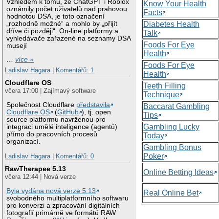
Vzhledem k tomu, že ChatGPT i Roblox
Know Your Health
oznámily počet uživatelů nad prahovou
Facts
hodnotou DSA, je toto označení
„rozhodně možné“ a mohlo by „přijít
Diabetes Health
dříve či později“. On-line platformy a
Talk
vyhledávače zařazené na seznamy DSA
Foods For Eye
musejí
Health
…
více »
Foods For Eye
Ladislav Hagara
|
Komentářů: 1
Health
Cloudflare OS
Teeth Filling
včera 17:00 | Zajímavý software
Technique
Společnost Cloudflare
představila
Baccarat Gambling
Cloudflare OS
(
GitHub
), tj. open
Tips
source platformu navrženou pro
Gambling Lucky
integraci umělé inteligence (agentů)
přímo do pracovních procesů
Today
organizací.
Gambling Bonus
Poker
Ladislav Hagara
|
Komentářů: 0
RawTherapee 5.13
Online Betting Ideas
včera 12:44 | Nová verze
Byla vydána nová verze 5.13
Real Online Bet
svobodného multiplatformního softwaru
pro konverzi a zpracování digitálních
fotografií primárně ve formátů RAW