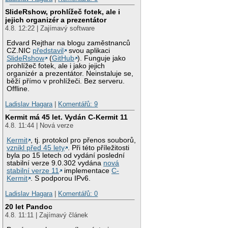
SlideRshow, prohlížeč fotek, ale i
jejich organizér a prezentátor
4.8. 12:22 | Zajímavý software
Edvard Rejthar na blogu zaměstnanců
CZ.NIC
představil
svou aplikaci
SlideRshow
(
GitHub
). Funguje jako
prohlížeč fotek, ale i jako jejich
organizér a prezentátor. Neinstaluje se,
běží přímo v prohlížeči. Bez serveru.
Offline.
Ladislav Hagara
|
Komentářů: 9
Kermit má 45 let. Vydán C-Kermit 11
4.8. 11:44 | Nová verze
Kermit
, tj. protokol pro přenos souborů,
vznikl před 45 lety
. Při této příležitosti
byla po 15 letech od vydání poslední
stabilní verze 9.0.302 vydána
nová
stabilní verze 11
implementace
C-
Kermit
. S podporou IPv6.
Ladislav Hagara
|
Komentářů: 0
20 let Pandoc
4.8. 11:11 | Zajímavý článek