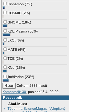
Cinnamon
(
7%
)
COSMIC
(
2%
)
GNOME
(
18%
)
KDE Plasma
(
30%
)
LXQt
(
6%
)
MATE
(
6%
)
TDE
(
2%
)
Xfce
(
15%
)
jiné/žádné
(
23%
)
Celkem 2335 hlasů
Komentářů: 30
, poslední 3.4. 20:20
Rozcestník
AbcLinuxu
Týden na ScienceMag.cz: Vylepšený