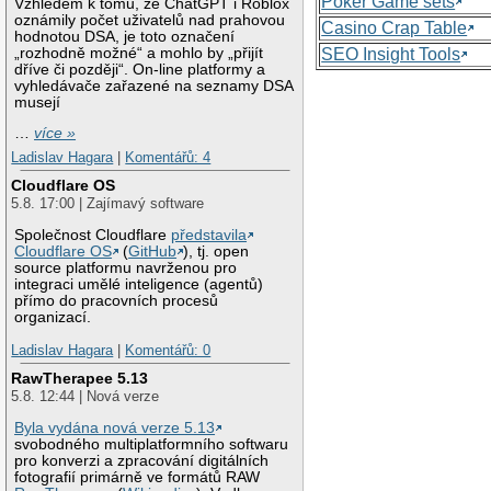
Poker Game sets
Vzhledem k tomu, že ChatGPT i Roblox
oznámily počet uživatelů nad prahovou
Casino Crap Table
hodnotou DSA, je toto označení
„rozhodně možné“ a mohlo by „přijít
SEO Insight Tools
dříve či později“. On-line platformy a
vyhledávače zařazené na seznamy DSA
musejí
…
více »
Ladislav Hagara
|
Komentářů: 4
Cloudflare OS
5.8. 17:00 | Zajímavý software
Společnost Cloudflare
představila
Cloudflare OS
(
GitHub
), tj. open
source platformu navrženou pro
integraci umělé inteligence (agentů)
přímo do pracovních procesů
organizací.
Ladislav Hagara
|
Komentářů: 0
RawTherapee 5.13
5.8. 12:44 | Nová verze
Byla vydána nová verze 5.13
svobodného multiplatformního softwaru
pro konverzi a zpracování digitálních
fotografií primárně ve formátů RAW