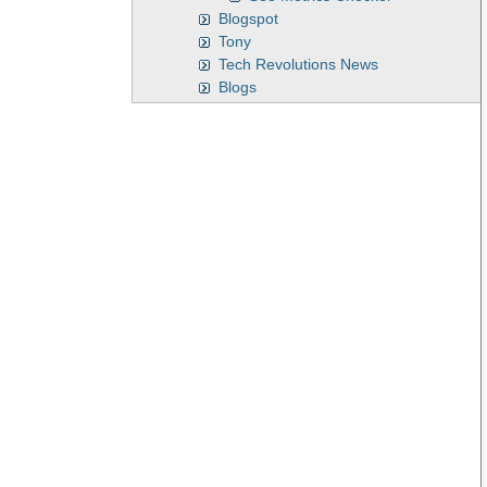
Blogspot
Tony
Tech Revolutions News
Blogs