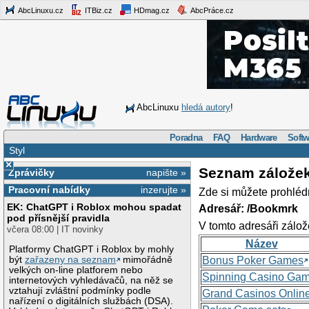
AbcLinuxu.cz
ITBiz.cz
HDmag.cz
AbcPráce.cz
AbcLinuxu
hledá autory
!
Poradna
FAQ
Hardware
Softw
Styl
×
Seznam zálože
Zprávičky
napište »
Pracovní nabídky
inzerujte »
Zde si můžete prohléd
EK: ChatGPT i Roblox mohou spadat
Adresář: /Bookmrk
pod přísnější pravidla
V tomto adresáři zálož
včera 08:00 | IT novinky
Název
Platformy ChatGPT i Roblox by mohly
být
zařazeny na seznam
mimořádně
Bonus Poker Games
velkých on-line platforem nebo
Spinning Casino Ga
internetových vyhledávačů, na něž se
vztahují zvláštní podmínky podle
Grand Casinos Onlin
nařízení o digitálních službách (DSA).