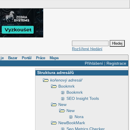
Rozšířené hledání
 je
Bazar
Portál
Práce
Mapa
Přihlášení
|
Registrace
Struktura adresářů
kořenový adresář
Bookmrk
Bookmrk
SEO Insight Tools
New
New
Nora
NewBookMark
Seo Metrics Checker