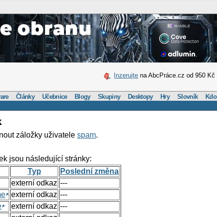
Inzerujte
na AbcPráce.cz od 950 Kč
are
Články
Učebnice
Blogy
Skupiny
Desktopy
Hry
Slovník
Kdo
k
nout záložky uživatele
spam
.
ek jsou následující stránky:
Typ
Poslední změna
externí odkaz
---
me
externí odkaz
---
e
externí odkaz
---