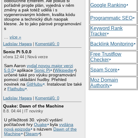
odbouchne Enterem. Ale pokud si
Google Ranking
pořádně projde plán, vyjedná v něm
změny a pak totéž udělá i s
vygenerovaným kódem, kvalita kódu
Programmatic SEO
stoupne a technický dluh naopak
klesne. Je to jako párové programování
Keyword Rank
s
Tracker
…
více »
Backlink Monitoring
Ladislav Hagara
|
Komentářů: 0
Sonic Pi 5.0.0
Free Trustflow
včera 12:44 | Nová verze
Checker
Sam Aaron
vydal novou major verzi
Spam Score
5.0.0
aplikace
Sonic Pi
(
Wikipedie
)
určené také pro výuku programování
Moz Domain
pomocí skládání hudby. Přehled
novinek na
GitHubu
. Instalovat lze také
Authority
z
Flathubu
.
Ladislav Hagara
|
Komentářů: 0
Quake: Dawn of the Machine
8.8. 04:44 | IT novinky
U příležitosti 30. výročí vydání
počítačové hry
Quake
byla
vydána
nová epizoda
s názvem
Dawn of the
Machine
(
Steam
).