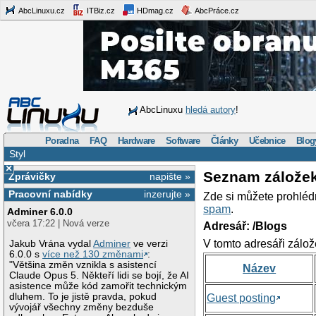
AbcLinuxu.cz
ITBiz.cz
HDmag.cz
AbcPráce.cz
AbcLinuxu
hledá autory
!
Poradna
FAQ
Hardware
Software
Články
Učebnice
Blog
Styl
×
Seznam zálože
Zprávičky
napište »
Pracovní nabídky
inzerujte »
Zde si můžete prohléd
spam
.
Adminer 6.0.0
včera 17:22 | Nová verze
Adresář: /Blogs
V tomto adresáři zálož
Jakub Vrána vydal
Adminer
ve verzi
6.0.0 s
více než 130 změnami
:
"Většina změn vznikla s asistencí
Název
Claude Opus 5. Někteří lidi se bojí, že AI
asistence může kód zamořit technickým
dluhem. To je jistě pravda, pokud
Guest posting
vývojář všechny změny bezduše