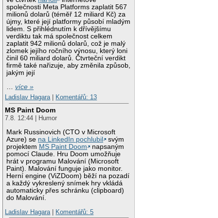
společnosti Meta Platforms zaplatit 567
milionů dolarů (téměř 12 miliard Kč) za
újmy, které její platformy působí mladým
lidem. S přihlédnutím k dřívějšímu
verdiktu tak má společnost celkem
zaplatit 942 milionů dolarů, což je malý
zlomek jejího ročního výnosu, který loni
činil 60 miliard dolarů. Čtvrteční verdikt
firmě také nařizuje, aby změnila způsob,
jakým její
…
více »
Ladislav Hagara
|
Komentářů: 13
MS Paint Doom
7.8. 12:44 | Humor
Mark Russinovich (CTO v Microsoft
Azure) se
na LinkedIn pochlubil
svým
projektem
MS Paint Doom
napsaným
pomocí Claude. Hru Doom umožňuje
hrát v programu Malování (Microsoft
Paint). Malování funguje jako monitor.
Herní engine (ViZDoom) běží na pozadí
a každý vykreslený snímek hry vkládá
automaticky přes schránku (clipboard)
do Malování.
Ladislav Hagara
|
Komentářů: 5