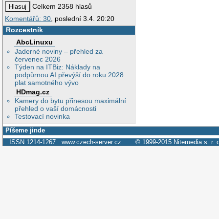
Celkem 2358 hlasů
Komentářů: 30
, poslední 3.4. 20:20
Rozcestník
AbcLinuxu
Jaderné noviny – přehled za
červenec 2026
Týden na ITBiz: Náklady na
podpůrnou AI převýší do roku 2028
plat samotného vývo
HDmag.cz
Kamery do bytu přinesou maximální
přehled o vaší domácnosti
Testovací novinka
Píšeme jinde
ISSN 1214-1267
www.czech-server.cz
© 1999-2015
Nitemedia s. r. 