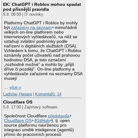
EK: ChatGPT i Roblox mohou spadat
pod přísnější pravidla
6.8. 08:00 | IT novinky
Platformy ChatGPT i Roblox by mohly
být
zařazeny na seznam
mimořádně
velkých on-line platforem nebo
internetových vyhledávačů, na něž se
vztahují zvláštní podmínky podle
nařízení o digitálních službách (DSA).
Vzhledem k tomu, že ChatGPT i Roblox
oznámily počet uživatelů nad prahovou
hodnotou DSA, je toto označení
„rozhodně možné“ a mohlo by „přijít
dříve či později“. On-line platformy a
vyhledávače zařazené na seznamy DSA
musejí
…
více »
Ladislav Hagara
|
Komentářů: 14
Cloudflare OS
5.8. 17:00 | Zajímavý software
Společnost Cloudflare
představila
Cloudflare OS
(
GitHub
), tj. open
source platformu navrženou pro
integraci umělé inteligence (agentů)
přímo do pracovních procesů