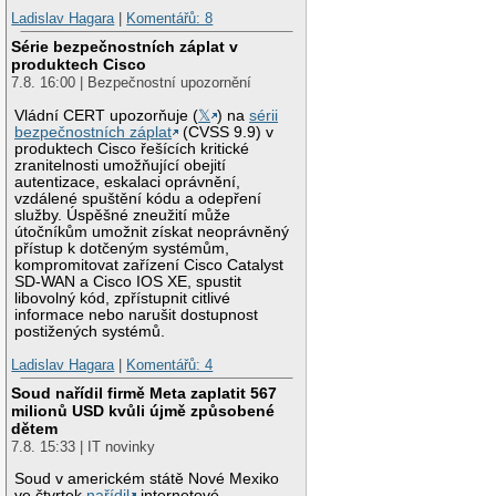
Ladislav Hagara
|
Komentářů: 8
Série bezpečnostních záplat v
produktech Cisco
7.8. 16:00 | Bezpečnostní upozornění
Vládní CERT upozorňuje (
𝕏
) na
sérii
bezpečnostních záplat
(CVSS 9.9) v
produktech Cisco řešících kritické
zranitelnosti umožňující obejití
autentizace, eskalaci oprávnění,
vzdálené spuštění kódu a odepření
služby. Úspěšné zneužití může
útočníkům umožnit získat neoprávněný
přístup k dotčeným systémům,
kompromitovat zařízení Cisco Catalyst
SD-WAN a Cisco IOS XE, spustit
libovolný kód, zpřístupnit citlivé
informace nebo narušit dostupnost
postižených systémů.
Ladislav Hagara
|
Komentářů: 4
Soud nařídil firmě Meta zaplatit 567
milionů USD kvůli újmě způsobené
dětem
7.8. 15:33 | IT novinky
Soud v americkém státě Nové Mexiko
ve čtvrtek
nařídil
internetové