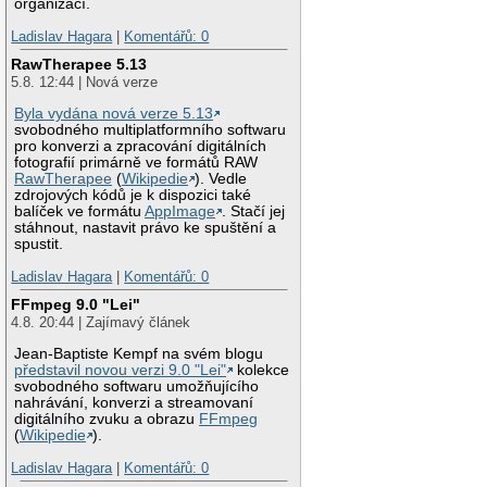
organizací.
Ladislav Hagara
|
Komentářů: 0
RawTherapee 5.13
5.8. 12:44 | Nová verze
Byla vydána nová verze 5.13
svobodného multiplatformního softwaru
pro konverzi a zpracování digitálních
fotografií primárně ve formátů RAW
RawTherapee
(
Wikipedie
). Vedle
zdrojových kódů je k dispozici také
balíček ve formátu
AppImage
. Stačí jej
stáhnout, nastavit právo ke spuštění a
spustit.
Ladislav Hagara
|
Komentářů: 0
FFmpeg 9.0 "Lei"
4.8. 20:44 | Zajímavý článek
Jean-Baptiste Kempf na svém blogu
představil novou verzi 9.0 "Lei"
kolekce
svobodného softwaru umožňujícího
nahrávání, konverzi a streamovaní
digitálního zvuku a obrazu
FFmpeg
(
Wikipedie
).
Ladislav Hagara
|
Komentářů: 0