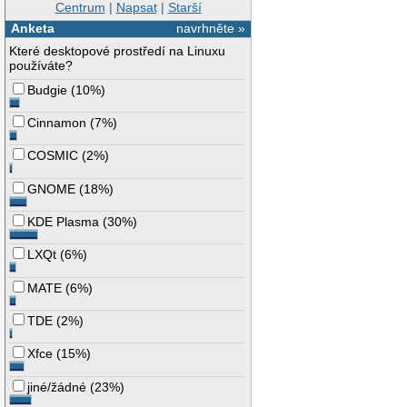
Centrum
|
Napsat
|
Starší
Anketa
navrhněte »
Které desktopové prostředí na Linuxu
používáte?
Budgie
(
10%
)
Cinnamon
(
7%
)
COSMIC
(
2%
)
GNOME
(
18%
)
KDE Plasma
(
30%
)
LXQt
(
6%
)
MATE
(
6%
)
TDE
(
2%
)
Xfce
(
15%
)
jiné/žádné
(
23%
)