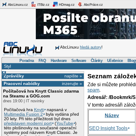
AbcLinuxu.cz
ITBiz.cz
HDmag.cz
AbcPráce.cz
AbcLinuxu
hledá autory
!
Poradna
FAQ
Hardware
Software
Články
Učebnice
Blog
Styl
×
Seznam zálože
Zprávičky
napište »
Pracovní nabídky
inzerujte »
Zde si můžete prohléd
spam
.
Počítačová hra Knytt Classic zdarma
na Steamu a GOG.com
Adresář: /Bookmrk/S
dnes 19:00 | IT novinky
V tomto adresáři zálož
Počítačová hra
Knytt
napsaná v
Multimedia Fusion 2
byla vydána před
Název
20 lety. Při této příležitosti byl dnes
představen moderní port
(
YouTube
)
této plošinovky na současné operační
SEO Insight Tools
systémy pod názvem Knytt Classic. Je