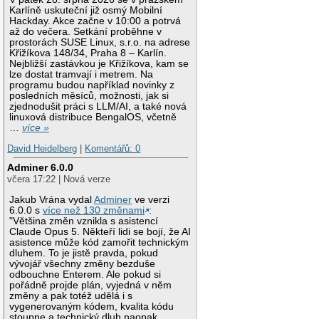
Karlíně uskuteční již osmý Mobilní
Hackday. Akce začne v 10:00 a potrvá
až do večera. Setkání proběhne v
prostorách SUSE Linux, s.r.o. na adrese
Křižíkova 148/34, Praha 8 – Karlín.
Nejbližší zastávkou je Křižíkova, kam se
lze dostat tramvají i metrem. Na
programu budou například novinky z
posledních měsíců, možnosti, jak si
zjednodušit práci s LLM/AI, a také nová
linuxová distribuce BengalOS, včetně
…
více »
David Heidelberg
|
Komentářů: 0
Adminer 6.0.0
včera 17:22 | Nová verze
Jakub Vrána vydal
Adminer
ve verzi
6.0.0 s
více než 130 změnami
:
"Většina změn vznikla s asistencí
Claude Opus 5. Někteří lidi se bojí, že AI
asistence může kód zamořit technickým
dluhem. To je jistě pravda, pokud
vývojář všechny změny bezduše
odbouchne Enterem. Ale pokud si
pořádně projde plán, vyjedná v něm
změny a pak totéž udělá i s
vygenerovaným kódem, kvalita kódu
stoupne a technický dluh naopak