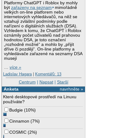
Platformy ChatGPT i Roblox by mohly
být
zařazeny na seznam
mimořádně
velkých on-line platforem nebo
internetových vyhledávačů, na něž se
vztahují zvláštní podmínky podle
nařízení o digitálních službách (DSA).
Vzhledem k tomu, že ChatGPT i Roblox
oznámily počet uživatelů nad prahovou
hodnotou DSA, je toto označení
„rozhodně možné“ a mohlo by „přijít
dříve či později“. On-line platformy a
vyhledávače zařazené na seznamy DSA
musejí
…
více »
Ladislav Hagara
|
Komentářů: 13
Centrum
|
Napsat
|
Starší
Anketa
navrhněte »
Které desktopové prostředí na Linuxu
používáte?
Budgie
(
10%
)
Cinnamon
(
7%
)
COSMIC
(
2%
)