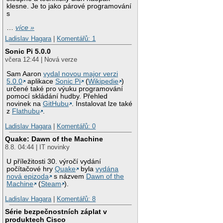
klesne. Je to jako párové programování
s
…
více »
Ladislav Hagara
|
Komentářů: 1
Sonic Pi 5.0.0
včera 12:44 | Nová verze
Sam Aaron
vydal novou major verzi
5.0.0
aplikace
Sonic Pi
(
Wikipedie
)
určené také pro výuku programování
pomocí skládání hudby. Přehled
novinek na
GitHubu
. Instalovat lze také
z
Flathubu
.
Ladislav Hagara
|
Komentářů: 0
Quake: Dawn of the Machine
8.8. 04:44 | IT novinky
U příležitosti 30. výročí vydání
počítačové hry
Quake
byla
vydána
nová epizoda
s názvem
Dawn of the
Machine
(
Steam
).
Ladislav Hagara
|
Komentářů: 8
Série bezpečnostních záplat v
produktech Cisco