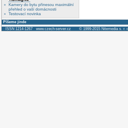
Kamery do bytu přinesou maximální
přehled o vaší domácnosti
Testovací novinka
Píšeme jinde
ISSN 1214-1267
www.czech-server.cz
© 1999-2015
Nitemedia s. r. 