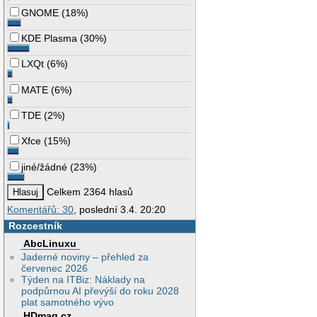
GNOME
(
18%
)
KDE Plasma
(
30%
)
LXQt
(
6%
)
MATE
(
6%
)
TDE
(
2%
)
Xfce
(
15%
)
jiné/žádné
(
23%
)
Celkem 2364 hlasů
Komentářů: 30
, poslední 3.4. 20:20
Rozcestník
AbcLinuxu
Jaderné noviny – přehled za
červenec 2026
Týden na ITBiz: Náklady na
podpůrnou AI převýší do roku 2028
plat samotného vývo
HDmag.cz