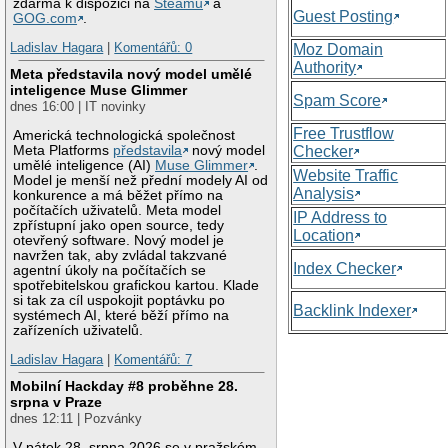
zdarma k dispozici na
Steamu
a
Guest Posting
GOG.com
.
Ladislav Hagara
|
Komentářů: 0
Moz Domain
Authority
Meta představila nový model umělé
inteligence Muse Glimmer
Spam Score
dnes 16:00 | IT novinky
Free Trustflow
Americká technologická společnost
Meta Platforms
představila
nový model
Checker
umělé inteligence (AI)
Muse Glimmer
.
Website Traffic
Model je menší než přední modely AI od
Analysis
konkurence a má běžet přímo na
počítačích uživatelů. Meta model
IP Address to
zpřístupní jako open source, tedy
Location
otevřený software. Nový model je
navržen tak, aby zvládal takzvané
Index Checker
agentní úkoly na počítačích se
spotřebitelskou grafickou kartou. Klade
si tak za cíl uspokojit poptávku po
Backlink Indexer
systémech AI, které běží přímo na
zařízeních uživatelů.
Ladislav Hagara
|
Komentářů: 7
Mobilní Hackday #8 proběhne 28.
srpna v Praze
dnes 12:11 | Pozvánky
V pátek 28. srpna 2026 se v pražském