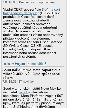
7.8. 16:00 | Bezpečnostní upozornění
Vládní CERT upozorňuje (
𝕏
) na
sérii
bezpečnostních záplat
(CVSS 9.9) v
produktech Cisco řešících kritické
zranitelnosti umožňující obejití
autentizace, eskalaci oprávnění,
vzdálené spuštění kódu a odepření
služby. Úspěšné zneužití může
útočníkům umožnit získat neoprávněný
přístup k dotčeným systémům,
kompromitovat zařízení Cisco Catalyst
SD-WAN a Cisco IOS XE, spustit
libovolný kód, zpřístupnit citlivé
informace nebo narušit dostupnost
postižených systémů.
Ladislav Hagara
|
Komentářů: 6
Soud nařídil firmě Meta zaplatit 567
milionů USD kvůli újmě způsobené
dětem
7.8. 15:33 | IT novinky
Soud v americkém státě Nové Mexiko
ve čtvrtek
nařídil
internetové
společnosti Meta Platforms zaplatit 567
milionů dolarů (téměř 12 miliard Kč) za
újmy, které její platformy působí mladým
lidem. S přihlédnutím k dřívějšímu