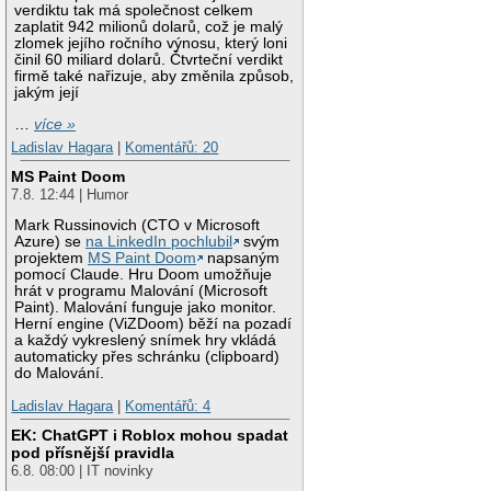
verdiktu tak má společnost celkem
zaplatit 942 milionů dolarů, což je malý
zlomek jejího ročního výnosu, který loni
činil 60 miliard dolarů. Čtvrteční verdikt
firmě také nařizuje, aby změnila způsob,
jakým její
…
více »
Ladislav Hagara
|
Komentářů: 20
MS Paint Doom
7.8. 12:44 | Humor
Mark Russinovich (CTO v Microsoft
Azure) se
na LinkedIn pochlubil
svým
projektem
MS Paint Doom
napsaným
pomocí Claude. Hru Doom umožňuje
hrát v programu Malování (Microsoft
Paint). Malování funguje jako monitor.
Herní engine (ViZDoom) běží na pozadí
a každý vykreslený snímek hry vkládá
automaticky přes schránku (clipboard)
do Malování.
Ladislav Hagara
|
Komentářů: 4
EK: ChatGPT i Roblox mohou spadat
pod přísnější pravidla
6.8. 08:00 | IT novinky