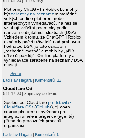
6.8. 08:00 | IT novinky
Platformy ChatGPT i Roblox by mohly
být
zařazeny na seznam
mimořádně
velkých on-line platforem nebo
internetových vyhledávačů, na něž se
vztahují zvláštní podmínky podle
nařízení o digitálních službách (DSA).
Vzhledem k tomu, že ChatGPT i Roblox
oznámily počet uživatelů nad prahovou
hodnotou DSA, je toto označení
„rozhodně možné“ a mohlo by „přijít
dříve či později“. On-line platformy a
vyhledávače zařazené na seznamy DSA
musejí
…
více »
Ladislav Hagara
|
Komentářů: 12
Cloudflare OS
5.8. 17:00 | Zajímavý software
Společnost Cloudflare
představila
Cloudflare OS
(
GitHub
), tj. open
source platformu navrženou pro
integraci umělé inteligence (agentů)
přímo do pracovních procesů
organizací.
Ladislav Hagara
|
Komentářů: 0