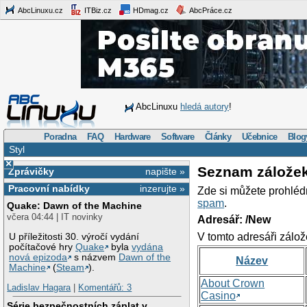
AbcLinuxu.cz
ITBiz.cz
HDmag.cz
AbcPráce.cz
AbcLinuxu
hledá autory
!
Poradna
FAQ
Hardware
Software
Články
Učebnice
Blog
Styl
×
Seznam zálože
Zprávičky
napište »
Pracovní nabídky
inzerujte »
Zde si můžete prohléd
spam
.
Quake: Dawn of the Machine
včera 04:44 | IT novinky
Adresář: /New
V tomto adresáři zálož
U příležitosti 30. výročí vydání
počítačové hry
Quake
byla
vydána
nová epizoda
s názvem
Dawn of the
Název
Machine
(
Steam
).
About Crown
Ladislav Hagara
|
Komentářů: 3
Casino
Série bezpečnostních záplat v