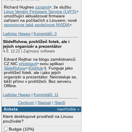
Richard Hughes
oznámil
, že službu
Linux Vendor Firmware Service (LVFS)
umožňující aktualizovat firmware
zařízení na počítačích s Linuxem, nově
sponzoruje také společnost NVIDIA
.
Ladislav Hagara
|
Komentářů: 0
SlideRshow, prohlížeč fotek, ale i
jejich organizér a prezentátor
4.8. 12:22 | Zajímavý software
Edvard Rejthar na blogu zaměstnanců
CZ.NIC
představil
svou aplikaci
SlideRshow
(
GitHub
). Funguje jako
prohlížeč fotek, ale i jako jejich
organizér a prezentátor. Neinstaluje se,
běží přímo v prohlížeči. Bez serveru.
Offline.
Ladislav Hagara
|
Komentářů: 11
Centrum
|
Napsat
|
Starší
Anketa
navrhněte »
Které desktopové prostředí na Linuxu
používáte?
Budgie
(
10%
)