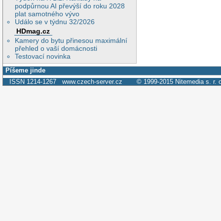
podpůrnou AI převýší do roku 2028
plat samotného vývo
Událo se v týdnu 32/2026
HDmag.cz
Kamery do bytu přinesou maximální
přehled o vaší domácnosti
Testovací novinka
Píšeme jinde
ISSN 1214-1267
www.czech-server.cz
© 1999-2015
Nitemedia s. r. 