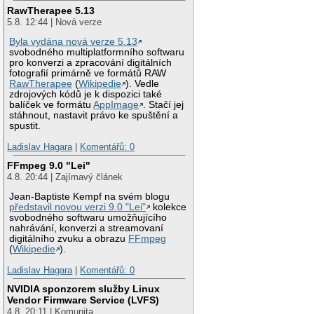
RawTherapee 5.13
5.8. 12:44 | Nová verze
Byla vydána nová verze 5.13
svobodného multiplatformního softwaru
pro konverzi a zpracování digitálních
fotografií primárně ve formátů RAW
RawTherapee
(
Wikipedie
). Vedle
zdrojových kódů je k dispozici také
balíček ve formátu
AppImage
. Stačí jej
stáhnout, nastavit právo ke spuštění a
spustit.
Ladislav Hagara
|
Komentářů: 0
FFmpeg 9.0 "Lei"
4.8. 20:44 | Zajímavý článek
Jean-Baptiste Kempf na svém blogu
představil novou verzi 9.0 "Lei"
kolekce
svobodného softwaru umožňujícího
nahrávání, konverzi a streamovaní
digitálního zvuku a obrazu
FFmpeg
(
Wikipedie
).
Ladislav Hagara
|
Komentářů: 0
NVIDIA sponzorem služby Linux
Vendor Firmware Service (LVFS)
4.8. 20:11 | Komunita