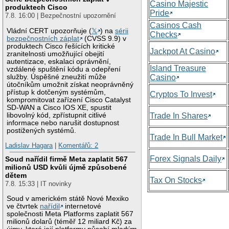
Casino Majestic
produktech Cisco
Pride
7.8. 16:00 | Bezpečnostní upozornění
Casinos Cash
Vládní CERT upozorňuje (
𝕏
) na
sérii
Checks
bezpečnostních záplat
(CVSS 9.9) v
produktech Cisco řešících kritické
Jackpot At Casino
zranitelnosti umožňující obejití
autentizace, eskalaci oprávnění,
Island Treasure
vzdálené spuštění kódu a odepření
služby. Úspěšné zneužití může
Casino
útočníkům umožnit získat neoprávněný
přístup k dotčeným systémům,
Cryptos To Invest
kompromitovat zařízení Cisco Catalyst
SD-WAN a Cisco IOS XE, spustit
libovolný kód, zpřístupnit citlivé
Trade In Shares
informace nebo narušit dostupnost
postižených systémů.
Trade In Bull Market
Ladislav Hagara
|
Komentářů: 2
Forex Signals Daily
Soud nařídil firmě Meta zaplatit 567
milionů USD kvůli újmě způsobené
dětem
Tax On Stocks
7.8. 15:33 | IT novinky
Soud v americkém státě Nové Mexiko
ve čtvrtek
nařídil
internetové
společnosti Meta Platforms zaplatit 567
milionů dolarů (téměř 12 miliard Kč) za