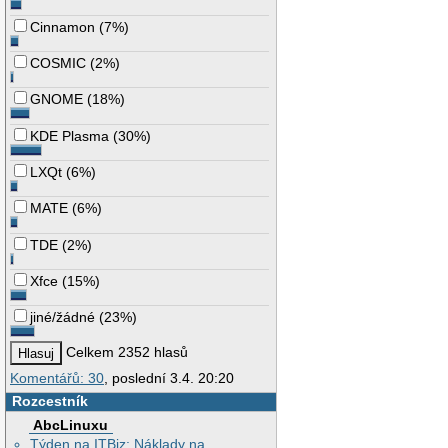
Cinnamon
(
7%
)
COSMIC
(
2%
)
GNOME
(
18%
)
KDE Plasma
(
30%
)
LXQt
(
6%
)
MATE
(
6%
)
TDE
(
2%
)
Xfce
(
15%
)
jiné/žádné
(
23%
)
Celkem 2352 hlasů
Komentářů: 30
, poslední 3.4. 20:20
Rozcestník
AbcLinuxu
Týden na ITBiz: Náklady na