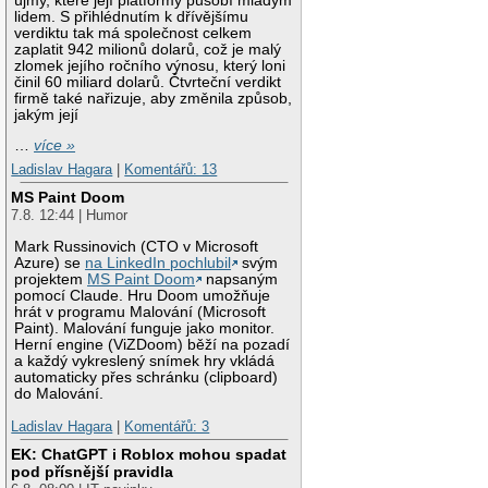
újmy, které její platformy působí mladým
lidem. S přihlédnutím k dřívějšímu
verdiktu tak má společnost celkem
zaplatit 942 milionů dolarů, což je malý
zlomek jejího ročního výnosu, který loni
činil 60 miliard dolarů. Čtvrteční verdikt
firmě také nařizuje, aby změnila způsob,
jakým její
…
více »
Ladislav Hagara
|
Komentářů: 13
MS Paint Doom
7.8. 12:44 | Humor
Mark Russinovich (CTO v Microsoft
Azure) se
na LinkedIn pochlubil
svým
projektem
MS Paint Doom
napsaným
pomocí Claude. Hru Doom umožňuje
hrát v programu Malování (Microsoft
Paint). Malování funguje jako monitor.
Herní engine (ViZDoom) běží na pozadí
a každý vykreslený snímek hry vkládá
automaticky přes schránku (clipboard)
do Malování.
Ladislav Hagara
|
Komentářů: 3
EK: ChatGPT i Roblox mohou spadat
pod přísnější pravidla