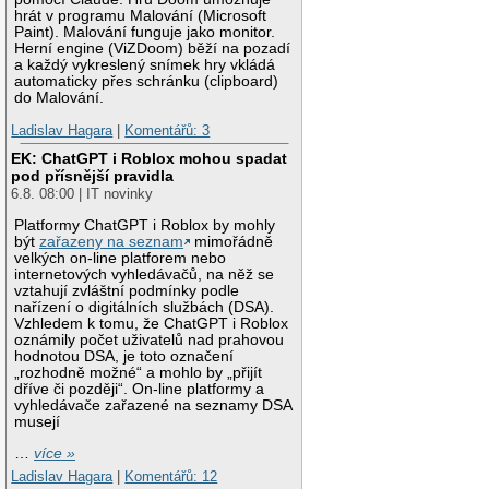
hrát v programu Malování (Microsoft
Paint). Malování funguje jako monitor.
Herní engine (ViZDoom) běží na pozadí
a každý vykreslený snímek hry vkládá
automaticky přes schránku (clipboard)
do Malování.
Ladislav Hagara
|
Komentářů: 3
EK: ChatGPT i Roblox mohou spadat
pod přísnější pravidla
6.8. 08:00 | IT novinky
Platformy ChatGPT i Roblox by mohly
být
zařazeny na seznam
mimořádně
velkých on-line platforem nebo
internetových vyhledávačů, na něž se
vztahují zvláštní podmínky podle
nařízení o digitálních službách (DSA).
Vzhledem k tomu, že ChatGPT i Roblox
oznámily počet uživatelů nad prahovou
hodnotou DSA, je toto označení
„rozhodně možné“ a mohlo by „přijít
dříve či později“. On-line platformy a
vyhledávače zařazené na seznamy DSA
musejí
…
více »
Ladislav Hagara
|
Komentářů: 12