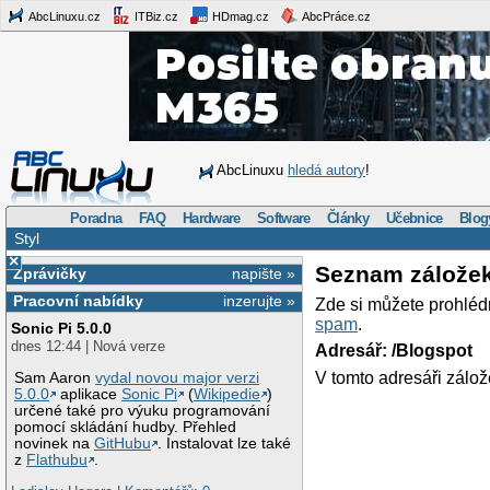
AbcLinuxu.cz
ITBiz.cz
HDmag.cz
AbcPráce.cz
AbcLinuxu
hledá autory
!
Poradna
FAQ
Hardware
Software
Články
Učebnice
Blog
Styl
×
Seznam zálože
Zprávičky
napište »
Pracovní nabídky
inzerujte »
Zde si můžete prohléd
spam
.
Sonic Pi 5.0.0
dnes 12:44 | Nová verze
Adresář: /Blogspot
V tomto adresáři zálož
Sam Aaron
vydal novou major verzi
5.0.0
aplikace
Sonic Pi
(
Wikipedie
)
určené také pro výuku programování
pomocí skládání hudby. Přehled
novinek na
GitHubu
. Instalovat lze také
z
Flathubu
.