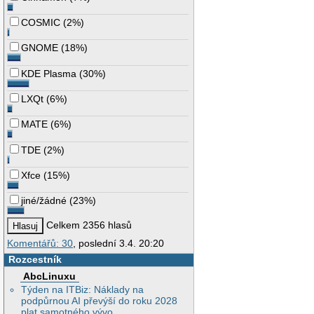
COSMIC
(
2%
)
GNOME
(
18%
)
KDE Plasma
(
30%
)
LXQt
(
6%
)
MATE
(
6%
)
TDE
(
2%
)
Xfce
(
15%
)
jiné/žádné
(
23%
)
Celkem 2356 hlasů
Komentářů: 30
, poslední 3.4. 20:20
Rozcestník
AbcLinuxu
Týden na ITBiz: Náklady na
podpůrnou AI převýší do roku 2028
plat samotného vývo