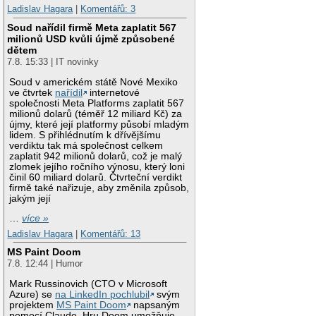
Ladislav Hagara
|
Komentářů: 3
Soud nařídil firmě Meta zaplatit 567
milionů USD kvůli újmě způsobené
dětem
7.8. 15:33 | IT novinky
Soud v americkém státě Nové Mexiko
ve čtvrtek
nařídil
internetové
společnosti Meta Platforms zaplatit 567
milionů dolarů (téměř 12 miliard Kč) za
újmy, které její platformy působí mladým
lidem. S přihlédnutím k dřívějšímu
verdiktu tak má společnost celkem
zaplatit 942 milionů dolarů, což je malý
zlomek jejího ročního výnosu, který loni
činil 60 miliard dolarů. Čtvrteční verdikt
firmě také nařizuje, aby změnila způsob,
jakým její
…
více »
Ladislav Hagara
|
Komentářů: 13
MS Paint Doom
7.8. 12:44 | Humor
Mark Russinovich (CTO v Microsoft
Azure) se
na LinkedIn pochlubil
svým
projektem
MS Paint Doom
napsaným
pomocí Claude. Hru Doom umožňuje