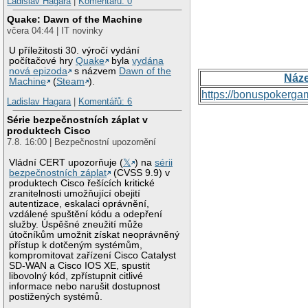
Ladislav Hagara
|
Komentářů: 0
Quake: Dawn of the Machine
včera 04:44 | IT novinky
U příležitosti 30. výročí vydání
počítačové hry
Quake
byla
vydána
nová epizoda
s názvem
Dawn of the
Náz
Machine
(
Steam
).
https://bonuspokerga
Ladislav Hagara
|
Komentářů: 6
Série bezpečnostních záplat v
produktech Cisco
7.8. 16:00 | Bezpečnostní upozornění
Vládní CERT upozorňuje (
𝕏
) na
sérii
bezpečnostních záplat
(CVSS 9.9) v
produktech Cisco řešících kritické
zranitelnosti umožňující obejití
autentizace, eskalaci oprávnění,
vzdálené spuštění kódu a odepření
služby. Úspěšné zneužití může
útočníkům umožnit získat neoprávněný
přístup k dotčeným systémům,
kompromitovat zařízení Cisco Catalyst
SD-WAN a Cisco IOS XE, spustit
libovolný kód, zpřístupnit citlivé
informace nebo narušit dostupnost
postižených systémů.