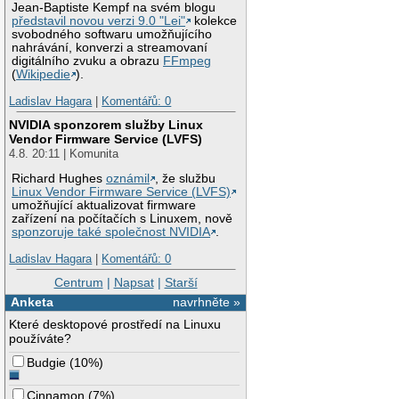
Jean-Baptiste Kempf na svém blogu
představil novou verzi 9.0 "Lei"
kolekce
svobodného softwaru umožňujícího
nahrávání, konverzi a streamovaní
digitálního zvuku a obrazu
FFmpeg
(
Wikipedie
).
Ladislav Hagara
|
Komentářů: 0
NVIDIA sponzorem služby Linux
Vendor Firmware Service (LVFS)
4.8. 20:11 | Komunita
Richard Hughes
oznámil
, že službu
Linux Vendor Firmware Service (LVFS)
umožňující aktualizovat firmware
zařízení na počítačích s Linuxem, nově
sponzoruje také společnost NVIDIA
.
Ladislav Hagara
|
Komentářů: 0
Centrum
|
Napsat
|
Starší
Anketa
navrhněte »
Které desktopové prostředí na Linuxu
používáte?
Budgie
(
10%
)
Cinnamon
(
7%
)