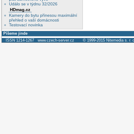
Událo se v týdnu 32/2026
HDmag.cz
Kamery do bytu přinesou maximální
přehled o vaší domácnosti
Testovací novinka
Píšeme jinde
ISSN 1214-1267
www.czech-server.cz
© 1999-2015
Nitemedia s. r. 