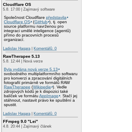
Cloudflare OS
5.8. 17:00 | Zajímavý software
Společnost Cloudflare
představila
Cloudflare OS
(
GitHub
), tj. open
source platformu navrženou pro
integraci umělé inteligence (agentů)
přímo do pracovních procesů
organizací.
Ladislav Hagara
|
Komentářů: 0
RawTherapee 5.13
5.8. 12:44 | Nová verze
Byla vydána nová verze 5.13
svobodného multiplatformního softwaru
pro konverzi a zpracování digitálních
fotografií primárně ve formátů RAW
RawTherapee
(
Wikipedie
). Vedle
zdrojových kódů je k dispozici také
balíček ve formátu
AppImage
. Stačí jej
stáhnout, nastavit právo ke spuštění a
spustit.
Ladislav Hagara
|
Komentářů: 0
FFmpeg 9.0 "Lei"
4.8. 20:44 | Zajímavý článek