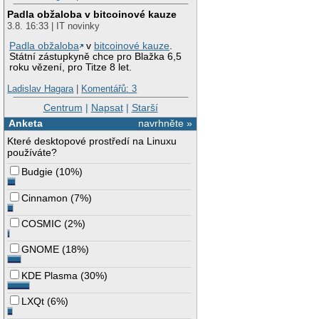
Padla obžaloba v bitcoinové kauze
3.8. 16:33 | IT novinky
Padla obžaloba
v
bitcoinové kauze
.
Státní zástupkyně chce pro Blažka 6,5
roku vězení, pro Titze 8 let.
Ladislav Hagara
|
Komentářů: 3
Centrum
|
Napsat
|
Starší
Anketa
navrhněte »
Které desktopové prostředí na Linuxu
používáte?
Budgie
(
10%
)
Cinnamon
(
7%
)
COSMIC
(
2%
)
GNOME
(
18%
)
KDE Plasma
(
30%
)
LXQt
(
6%
)