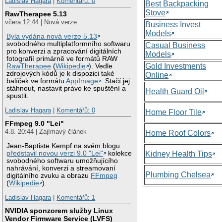
Ladislav Hagara
|
Komentářů: 0
Best Backpacking
Stove
RawTherapee 5.13
včera 12:44 | Nová verze
Business Invest
Models
Byla vydána nová verze 5.13
svobodného multiplatformního softwaru
Casual Business
pro konverzi a zpracování digitálních
Models
fotografií primárně ve formátů RAW
Gold Investments
RawTherapee
(
Wikipedie
). Vedle
zdrojových kódů je k dispozici také
Online
balíček ve formátu
AppImage
. Stačí jej
stáhnout, nastavit právo ke spuštění a
Health Guard Oil
spustit.
Ladislav Hagara
|
Komentářů: 0
Home Floor Tile
FFmpeg 9.0 "Lei"
4.8. 20:44 | Zajímavý článek
Home Roof Colors
Jean-Baptiste Kempf na svém blogu
představil novou verzi 9.0 "Lei"
kolekce
Kidney Health Tips
svobodného softwaru umožňujícího
nahrávání, konverzi a streamovaní
Plumbing Chelsea
digitálního zvuku a obrazu
FFmpeg
(
Wikipedie
).
Ladislav Hagara
|
Komentářů: 1
NVIDIA sponzorem služby Linux
Vendor Firmware Service (LVFS)