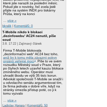
které jste narazili za poslední měsíc.
Pokud jde o novinky, řeč zcela jistě
přijde na systém INDX pro tiskárny
Průša, který na konci
…
více »
bkralik
|
Komentářů: 0
T-Mobile nikdo k blokaci
‚dezinfowebu‘ AC24 nenutil, píše
soud
3.8. 17:22 | Zajímavý článek
Firma T-Mobile blokovala
„dezinformační web“ AC24 bez toho,
aniž by k tomu měla závazný pokyn
orgánů veřejné moci
. Píše to ve svém
rozsudku Městský soud v Praze, který
po čtyřech letech uzavřel kauzu blokace
zmíněného webu. Operátor musí
uhradit škodu ve výši 35 tisíc korun.
Advokát společnosti T-Mobile se snažil i
u odvolacího senátu argumentovat tím,
že firma jednala v dobré víře, když na
stránky omezila přístup poté, co ji k
tomu vyzvalo
…
více »
Ladislav Hagara
|
Komentářů: 50