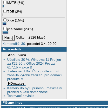
MATE
(
6%
)
TDE
(
2%
)
Xfce
(
15%
)
jiné/žádné
(
23%
)
Celkem 2326 hlasů
Komentářů: 30
, poslední 3.4. 20:20
Rozcestník
AbcLinuxu
Ušetřete 30 %: Windows 11 Pro jen
za €22,50 a Office 2024 Pro za
€17,15 – akce B
Týden na ITBiz: Čína podle zdrojů
zahájila výrobu zařízení pro domácí
produkci v
HDmag.cz
Kamery do bytu přinesou maximální
přehled o vaší domácnosti
Testovací novinka
Píšeme jinde