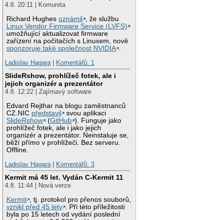
4.8. 20:11 | Komunita
Richard Hughes
oznámil
, že službu
Linux Vendor Firmware Service (LVFS)
umožňující aktualizovat firmware
zařízení na počítačích s Linuxem, nově
sponzoruje také společnost NVIDIA
.
Ladislav Hagara
|
Komentářů: 1
SlideRshow, prohlížeč fotek, ale i
jejich organizér a prezentátor
4.8. 12:22 | Zajímavý software
Edvard Rejthar na blogu zaměstnanců
CZ.NIC
představil
svou aplikaci
SlideRshow
(
GitHub
). Funguje jako
prohlížeč fotek, ale i jako jejich
organizér a prezentátor. Neinstaluje se,
běží přímo v prohlížeči. Bez serveru.
Offline.
Ladislav Hagara
|
Komentářů: 3
Kermit má 45 let. Vydán C-Kermit 11
4.8. 11:44 | Nová verze
Kermit
, tj. protokol pro přenos souborů,
vznikl před 45 lety
. Při této příležitosti
byla po 15 letech od vydání poslední