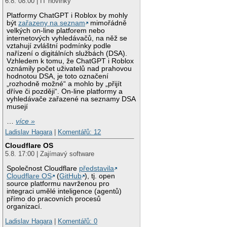
6.8. 08:00 | IT novinky
Platformy ChatGPT i Roblox by mohly
být
zařazeny na seznam
mimořádně
velkých on-line platforem nebo
internetových vyhledávačů, na něž se
vztahují zvláštní podmínky podle
nařízení o digitálních službách (DSA).
Vzhledem k tomu, že ChatGPT i Roblox
oznámily počet uživatelů nad prahovou
hodnotou DSA, je toto označení
„rozhodně možné“ a mohlo by „přijít
dříve či později“. On-line platformy a
vyhledávače zařazené na seznamy DSA
musejí
…
více »
Ladislav Hagara
|
Komentářů: 12
Cloudflare OS
5.8. 17:00 | Zajímavý software
Společnost Cloudflare
představila
Cloudflare OS
(
GitHub
), tj. open
source platformu navrženou pro
integraci umělé inteligence (agentů)
přímo do pracovních procesů
organizací.
Ladislav Hagara
|
Komentářů: 0