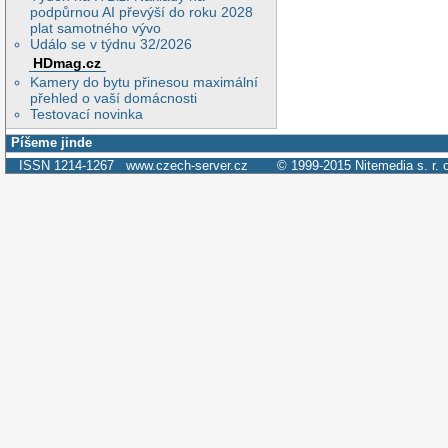
podpůrnou AI převýší do roku 2028
plat samotného vývo
Událo se v týdnu 32/2026
HDmag.cz
Kamery do bytu přinesou maximální
přehled o vaší domácnosti
Testovací novinka
Píšeme jinde
ISSN 1214-1267
www.czech-server.cz
© 1999-2015
Nitemedia s. r. 