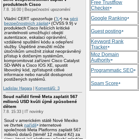
Free Trustflow
produktech Cisco
Checker
7.8. 16:00 | Bezpečnostní upozornění
Google Ranking
Vládní CERT upozorňuje (
𝕏
) na
sérii
bezpečnostních záplat
(CVSS 9.9) v
produktech Cisco řešících kritické
Guest posting
zranitelnosti umožňující obejití
autentizace, eskalaci oprávnění,
Keyword Rank
vzdálené spuštění kódu a odepření
služby. Úspěšné zneužití může
Tracker
útočníkům umožnit získat neoprávněný
Moz Domain
přístup k dotčeným systémům,
Authority
kompromitovat zařízení Cisco Catalyst
SD-WAN a Cisco IOS XE, spustit
libovolný kód, zpřístupnit citlivé
Programmatic SEO
informace nebo narušit dostupnost
postižených systémů.
Spam Score
Ladislav Hagara
|
Komentářů: 3
Soud nařídil firmě Meta zaplatit 567
milionů USD kvůli újmě způsobené
dětem
7.8. 15:33 | IT novinky
Soud v americkém státě Nové Mexiko
ve čtvrtek
nařídil
internetové
společnosti Meta Platforms zaplatit 567
milionů dolarů (téměř 12 miliard Kč) za