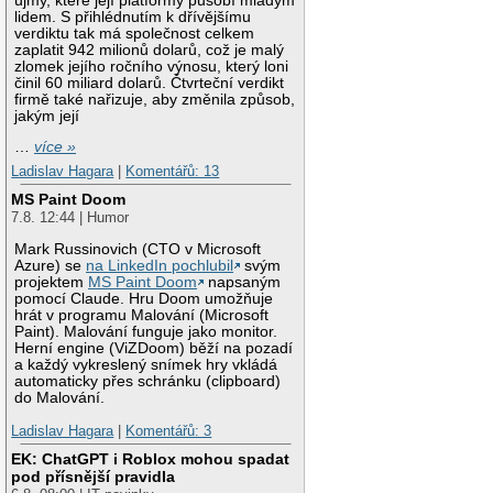
újmy, které její platformy působí mladým
lidem. S přihlédnutím k dřívějšímu
verdiktu tak má společnost celkem
zaplatit 942 milionů dolarů, což je malý
zlomek jejího ročního výnosu, který loni
činil 60 miliard dolarů. Čtvrteční verdikt
firmě také nařizuje, aby změnila způsob,
jakým její
…
více »
Ladislav Hagara
|
Komentářů: 13
MS Paint Doom
7.8. 12:44 | Humor
Mark Russinovich (CTO v Microsoft
Azure) se
na LinkedIn pochlubil
svým
projektem
MS Paint Doom
napsaným
pomocí Claude. Hru Doom umožňuje
hrát v programu Malování (Microsoft
Paint). Malování funguje jako monitor.
Herní engine (ViZDoom) běží na pozadí
a každý vykreslený snímek hry vkládá
automaticky přes schránku (clipboard)
do Malování.
Ladislav Hagara
|
Komentářů: 3
EK: ChatGPT i Roblox mohou spadat
pod přísnější pravidla