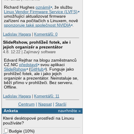
Richard Hughes
oznámil
, že službu
Linux Vendor Firmware Service (LVFS)
umožňující aktualizovat firmware
zařízení na počítačích s Linuxem, nově
sponzoruje také společnost NVIDIA
.
Ladislav Hagara
|
Komentářů: 0
SlideRshow, prohlížeč fotek, ale i
jejich organizér a prezentátor
4.8. 12:22 | Zajímavý software
Edvard Rejthar na blogu zaměstnanců
CZ.NIC
představil
svou aplikaci
SlideRshow
(
GitHub
). Funguje jako
prohlížeč fotek, ale i jako jejich
organizér a prezentátor. Neinstaluje se,
běží přímo v prohlížeči. Bez serveru.
Offline.
Ladislav Hagara
|
Komentářů: 11
Centrum
|
Napsat
|
Starší
Anketa
navrhněte »
Které desktopové prostředí na Linuxu
používáte?
Budgie
(
10%
)