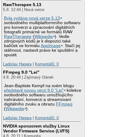
RawTherapee 5.13
5.8. 12:44 | Nová verze
Byla vydána nová verze 5.13
svobodného multiplatformního softwaru
pro konverzi a zpracování digitálních
fotografií primárně ve formátů RAW
RawTherapee
(
Wikipedie
). Vedle
zdrojových kódů je k dispozici také
balíček ve formátu
AppImage
. Stačí jej
stáhnout, nastavit právo ke spuštění a
spustit.
Ladislav Hagara
|
Komentářů: 0
FFmpeg 9.0 "Lei"
4.8. 20:44 | Zajímavý článek
Jean-Baptiste Kempf na svém blogu
představil novou verzi 9.0 "Lei"
kolekce
svobodného softwaru umožňujícího
nahrávání, konverzi a streamovaní
digitálního zvuku a obrazu
FFmpeg
(
Wikipedie
).
Ladislav Hagara
|
Komentářů: 0
NVIDIA sponzorem služby Linux
Vendor Firmware Service (LVFS)
4.8. 20:11 | Komunita