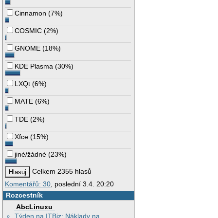
Cinnamon
(
7%
)
COSMIC
(
2%
)
GNOME
(
18%
)
KDE Plasma
(
30%
)
LXQt
(
6%
)
MATE
(
6%
)
TDE
(
2%
)
Xfce
(
15%
)
jiné/žádné
(
23%
)
Celkem 2355 hlasů
Komentářů: 30
, poslední 3.4. 20:20
Rozcestník
AbcLinuxu
Týden na ITBiz: Náklady na