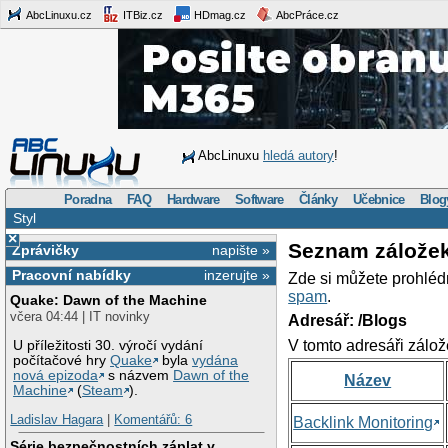
AbcLinuxu.cz
ITBiz.cz
HDmag.cz
AbcPráce.cz
AbcLinuxu
hledá autory
!
Poradna
FAQ
Hardware
Software
Články
Učebnice
Blog
Styl
×
Seznam zálože
Zprávičky
napište »
Pracovní nabídky
inzerujte »
Zde si můžete prohléd
spam
.
Quake: Dawn of the Machine
včera 04:44 | IT novinky
Adresář: /Blogs
V tomto adresáři zálož
U příležitosti 30. výročí vydání
počítačové hry
Quake
byla
vydána
nová epizoda
s názvem
Dawn of the
Název
Machine
(
Steam
).
Ladislav Hagara
|
Komentářů: 6
Backlink Monitoring
Série bezpečnostních záplat v