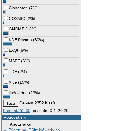
Cinnamon
(
7%
)
COSMIC
(
2%
)
GNOME
(
18%
)
KDE Plasma
(
30%
)
LXQt
(
6%
)
MATE
(
6%
)
TDE
(
2%
)
Xfce
(
15%
)
jiné/žádné
(
23%
)
Celkem 2352 hlasů
Komentářů: 30
, poslední 3.4. 20:20
Rozcestník
AbcLinuxu
Týden na ITBiz: Náklady na