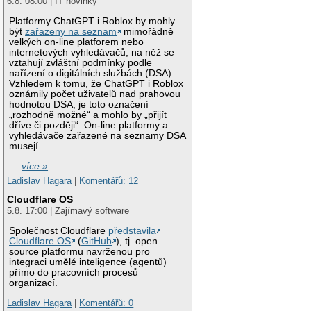
6.8. 08:00 | IT novinky
Platformy ChatGPT i Roblox by mohly
být
zařazeny na seznam
mimořádně
velkých on-line platforem nebo
internetových vyhledávačů, na něž se
vztahují zvláštní podmínky podle
nařízení o digitálních službách (DSA).
Vzhledem k tomu, že ChatGPT i Roblox
oznámily počet uživatelů nad prahovou
hodnotou DSA, je toto označení
„rozhodně možné“ a mohlo by „přijít
dříve či později“. On-line platformy a
vyhledávače zařazené na seznamy DSA
musejí
…
více »
Ladislav Hagara
|
Komentářů: 12
Cloudflare OS
5.8. 17:00 | Zajímavý software
Společnost Cloudflare
představila
Cloudflare OS
(
GitHub
), tj. open
source platformu navrženou pro
integraci umělé inteligence (agentů)
přímo do pracovních procesů
organizací.
Ladislav Hagara
|
Komentářů: 0