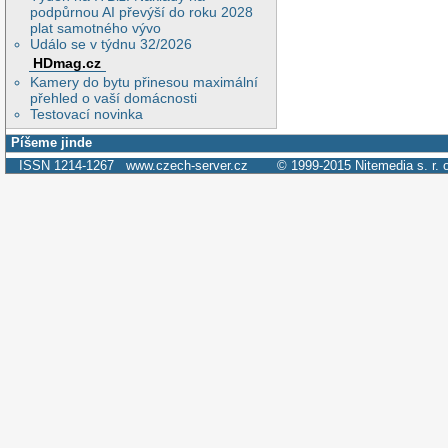
podpůrnou AI převýší do roku 2028
plat samotného vývo
Událo se v týdnu 32/2026
HDmag.cz
Kamery do bytu přinesou maximální
přehled o vaší domácnosti
Testovací novinka
Píšeme jinde
ISSN 1214-1267
www.czech-server.cz
© 1999-2015
Nitemedia s. r. 