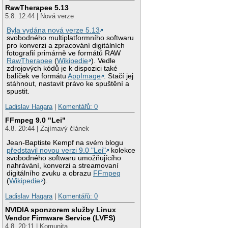
RawTherapee 5.13
5.8. 12:44 | Nová verze
Byla vydána nová verze 5.13
svobodného multiplatformního softwaru
pro konverzi a zpracování digitálních
fotografií primárně ve formátů RAW
RawTherapee
(
Wikipedie
). Vedle
zdrojových kódů je k dispozici také
balíček ve formátu
AppImage
. Stačí jej
stáhnout, nastavit právo ke spuštění a
spustit.
Ladislav Hagara
|
Komentářů: 0
FFmpeg 9.0 "Lei"
4.8. 20:44 | Zajímavý článek
Jean-Baptiste Kempf na svém blogu
představil novou verzi 9.0 "Lei"
kolekce
svobodného softwaru umožňujícího
nahrávání, konverzi a streamovaní
digitálního zvuku a obrazu
FFmpeg
(
Wikipedie
).
Ladislav Hagara
|
Komentářů: 0
NVIDIA sponzorem služby Linux
Vendor Firmware Service (LVFS)
4.8. 20:11 | Komunita