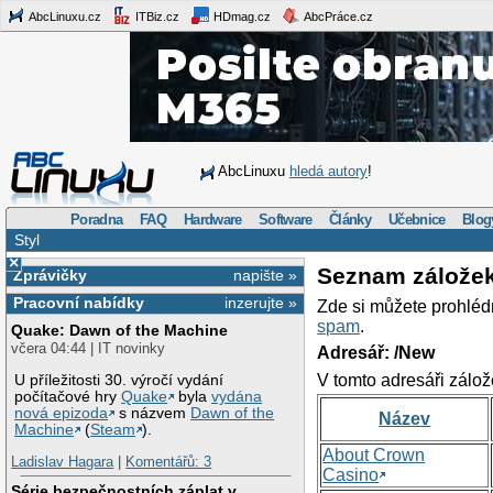
AbcLinuxu.cz
ITBiz.cz
HDmag.cz
AbcPráce.cz
AbcLinuxu
hledá autory
!
Poradna
FAQ
Hardware
Software
Články
Učebnice
Blog
Styl
×
Seznam zálože
Zprávičky
napište »
Pracovní nabídky
inzerujte »
Zde si můžete prohléd
spam
.
Quake: Dawn of the Machine
včera 04:44 | IT novinky
Adresář: /New
V tomto adresáři zálož
U příležitosti 30. výročí vydání
počítačové hry
Quake
byla
vydána
nová epizoda
s názvem
Dawn of the
Název
Machine
(
Steam
).
About Crown
Ladislav Hagara
|
Komentářů: 3
Casino
Série bezpečnostních záplat v