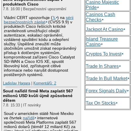
Casino Majestic
produktech Cisco
Pride
7.8. 16:00 | Bezpečnostní upozornění
Casinos Cash
Vládní CERT upozorňuje (
𝕏
) na
sérii
Checks
bezpečnostních záplat
(CVSS 9.9) v
produktech Cisco řešících kritické
Jackpot At Casino
zranitelnosti umožňující obejití
autentizace, eskalaci oprávnění,
Island Treasure
vzdálené spuštění kódu a odepření
služby. Úspěšné zneužití může
Casino
útočníkům umožnit získat neoprávněný
přístup k dotčeným systémům,
Cryptos To Invest
kompromitovat zařízení Cisco Catalyst
SD-WAN a Cisco IOS XE, spustit
libovolný kód, zpřístupnit citlivé
Trade In Shares
informace nebo narušit dostupnost
postižených systémů.
Trade In Bull Market
Ladislav Hagara
|
Komentářů: 2
Forex Signals Daily
Soud nařídil firmě Meta zaplatit 567
milionů USD kvůli újmě způsobené
dětem
Tax On Stocks
7.8. 15:33 | IT novinky
Soud v americkém státě Nové Mexiko
ve čtvrtek
nařídil
internetové
společnosti Meta Platforms zaplatit 567
milionů dolarů (téměř 12 miliard Kč) za