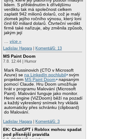
újmy, které její platformy působí mladým
lidem. S přihlédnutím k dřívějšímu
verdiktu tak má společnost celkem
zaplatit 942 milionů dolarů, což je malý
zlomek jejího ročního výnosu, který loni
činil 60 miliard dolarů. Čtvrteční verdikt
firmě také nařizuje, aby změnila způsob,
jakým její
…
více »
Ladislav Hagara
|
Komentářů: 13
MS Paint Doom
7.8. 12:44 | Humor
Mark Russinovich (CTO v Microsoft
Azure) se
na LinkedIn pochlubil
svým
projektem
MS Paint Doom
napsaným
pomocí Claude. Hru Doom umožňuje
hrát v programu Malování (Microsoft
Paint). Malování funguje jako monitor.
Herní engine (ViZDoom) běží na pozadí
a každý vykreslený snímek hry vkládá
automaticky přes schránku (clipboard)
do Malování.
Ladislav Hagara
|
Komentářů: 3
EK: ChatGPT i Roblox mohou spadat
pod přísnější pravidla