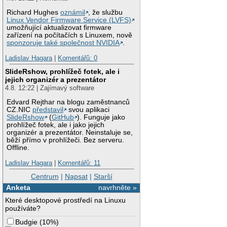
Richard Hughes
oznámil
, že službu
Linux Vendor Firmware Service (LVFS)
umožňující aktualizovat firmware
zařízení na počítačích s Linuxem, nově
sponzoruje také společnost NVIDIA
.
Ladislav Hagara
|
Komentářů: 0
SlideRshow, prohlížeč fotek, ale i
jejich organizér a prezentátor
4.8. 12:22 | Zajímavý software
Edvard Rejthar na blogu zaměstnanců
CZ.NIC
představil
svou aplikaci
SlideRshow
(
GitHub
). Funguje jako
prohlížeč fotek, ale i jako jejich
organizér a prezentátor. Neinstaluje se,
běží přímo v prohlížeči. Bez serveru.
Offline.
Ladislav Hagara
|
Komentářů: 11
Centrum
|
Napsat
|
Starší
Anketa
navrhněte »
Které desktopové prostředí na Linuxu
používáte?
Budgie
(
10%
)