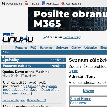
AbcLinuxu.cz
ITBiz.cz
HDmag.cz
AbcPráce.cz
AbcLinuxu
hledá autory
!
Poradna
FAQ
Hardware
Software
Články
Učebnice
Blog
Styl
×
Seznam zálože
Zprávičky
napište »
Pracovní nabídky
inzerujte »
Zde si můžete prohléd
spam
.
Quake: Dawn of the Machine
včera 04:44 | IT novinky
Adresář: /Tony
V tomto adresáři zálož
U příležitosti 30. výročí vydání
počítačové hry
Quake
byla
vydána
nová epizoda
s názvem
Dawn of the
Název
Machine
(
Steam
).
Smart Home
Ladislav Hagara
|
Komentářů: 3
Features
Série bezpečnostních záplat v