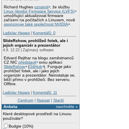
Richard Hughes
oznámil
, že službu
Linux Vendor Firmware Service (LVFS)
umožňující aktualizovat firmware
zařízení na počítačích s Linuxem, nově
sponzoruje také společnost NVIDIA
.
Ladislav Hagara
|
Komentářů: 0
SlideRshow, prohlížeč fotek, ale i
jejich organizér a prezentátor
4.8. 12:22 | Zajímavý software
Edvard Rejthar na blogu zaměstnanců
CZ.NIC
představil
svou aplikaci
SlideRshow
(
GitHub
). Funguje jako
prohlížeč fotek, ale i jako jejich
organizér a prezentátor. Neinstaluje se,
běží přímo v prohlížeči. Bez serveru.
Offline.
Ladislav Hagara
|
Komentářů: 11
Centrum
|
Napsat
|
Starší
Anketa
navrhněte »
Které desktopové prostředí na Linuxu
používáte?
Budgie
(
10%
)