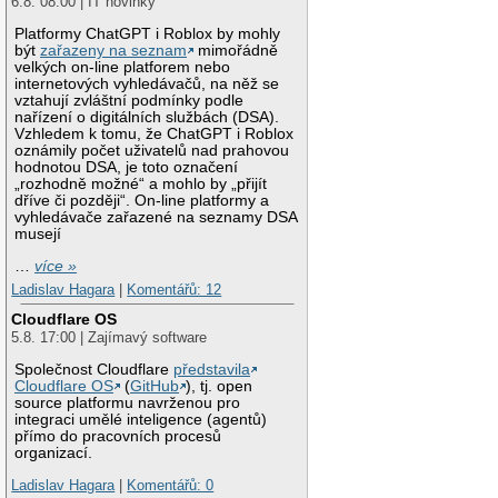
6.8. 08:00 | IT novinky
Platformy ChatGPT i Roblox by mohly
být
zařazeny na seznam
mimořádně
velkých on-line platforem nebo
internetových vyhledávačů, na něž se
vztahují zvláštní podmínky podle
nařízení o digitálních službách (DSA).
Vzhledem k tomu, že ChatGPT i Roblox
oznámily počet uživatelů nad prahovou
hodnotou DSA, je toto označení
„rozhodně možné“ a mohlo by „přijít
dříve či později“. On-line platformy a
vyhledávače zařazené na seznamy DSA
musejí
…
více »
Ladislav Hagara
|
Komentářů: 12
Cloudflare OS
5.8. 17:00 | Zajímavý software
Společnost Cloudflare
představila
Cloudflare OS
(
GitHub
), tj. open
source platformu navrženou pro
integraci umělé inteligence (agentů)
přímo do pracovních procesů
organizací.
Ladislav Hagara
|
Komentářů: 0