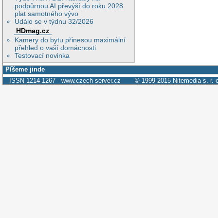
podpůrnou AI převýší do roku 2028
plat samotného vývo
Událo se v týdnu 32/2026
HDmag.cz
Kamery do bytu přinesou maximální
přehled o vaší domácnosti
Testovací novinka
Píšeme jinde
ISSN 1214-1267
www.czech-server.cz
© 1999-2015
Nitemedia s. r. 