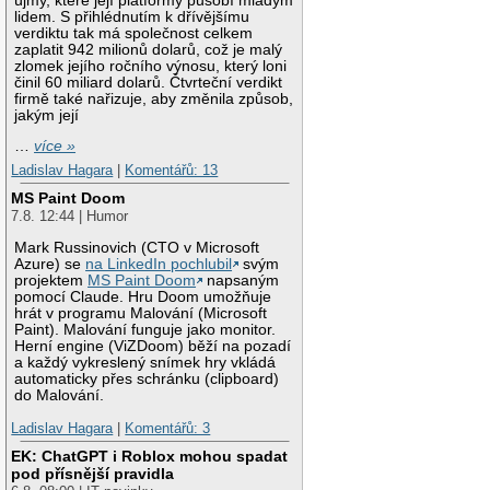
újmy, které její platformy působí mladým
lidem. S přihlédnutím k dřívějšímu
verdiktu tak má společnost celkem
zaplatit 942 milionů dolarů, což je malý
zlomek jejího ročního výnosu, který loni
činil 60 miliard dolarů. Čtvrteční verdikt
firmě také nařizuje, aby změnila způsob,
jakým její
…
více »
Ladislav Hagara
|
Komentářů: 13
MS Paint Doom
7.8. 12:44 | Humor
Mark Russinovich (CTO v Microsoft
Azure) se
na LinkedIn pochlubil
svým
projektem
MS Paint Doom
napsaným
pomocí Claude. Hru Doom umožňuje
hrát v programu Malování (Microsoft
Paint). Malování funguje jako monitor.
Herní engine (ViZDoom) běží na pozadí
a každý vykreslený snímek hry vkládá
automaticky přes schránku (clipboard)
do Malování.
Ladislav Hagara
|
Komentářů: 3
EK: ChatGPT i Roblox mohou spadat
pod přísnější pravidla