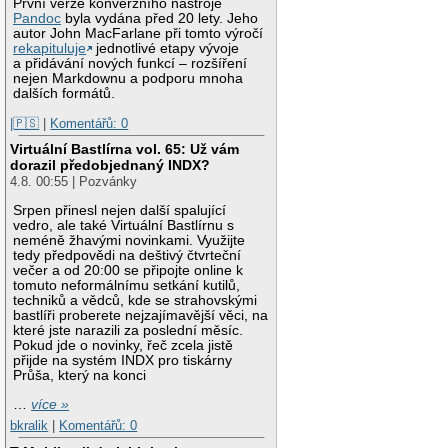
První verze konverzního nástroje
Pandoc
byla vydána před 20 lety. Jeho
autor John MacFarlane při tomto výročí
rekapituluje
jednotlivé etapy vývoje
a přidávání nových funkcí – rozšíření
nejen Markdownu a podporu mnoha
dalších formátů.
|🇵🇸
|
Komentářů: 0
Virtuální Bastlírna vol. 65: Už vám
dorazil předobjednaný INDX?
4.8. 00:55 | Pozvánky
Srpen přinesl nejen další spalující
vedro, ale také Virtuální Bastlírnu s
neméně žhavými novinkami. Využijte
tedy předpovědi na deštivý čtvrteční
večer a od 20:00 se připojte online k
tomuto neformálnímu setkání kutilů,
techniků a vědců, kde se strahovskými
bastlíři proberete nejzajímavější věci, na
které jste narazili za poslední měsíc.
Pokud jde o novinky, řeč zcela jistě
přijde na systém INDX pro tiskárny
Průša, který na konci
…
více »
bkralik
|
Komentářů: 0