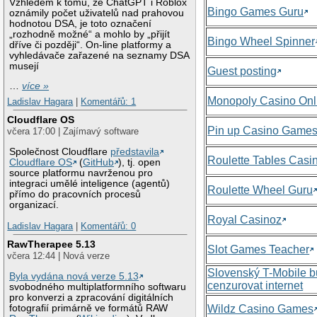
Vzhledem k tomu, že ChatGPT i Roblox
Bingo Games Guru
oznámily počet uživatelů nad prahovou
hodnotou DSA, je toto označení
„rozhodně možné“ a mohlo by „přijít
Bingo Wheel Spinner
dříve či později“. On-line platformy a
vyhledávače zařazené na seznamy DSA
musejí
Guest posting
…
více »
Monopoly Casino Onl
Ladislav Hagara
|
Komentářů: 1
Cloudflare OS
Pin up Casino Game
včera 17:00 | Zajímavý software
Společnost Cloudflare
představila
Roulette Tables Casi
Cloudflare OS
(
GitHub
), tj. open
source platformu navrženou pro
integraci umělé inteligence (agentů)
Roulette Wheel Guru
přímo do pracovních procesů
organizací.
Royal Casinoz
Ladislav Hagara
|
Komentářů: 0
RawTherapee 5.13
Slot Games Teacher
včera 12:44 | Nová verze
Slovenský T-Mobile 
Byla vydána nová verze 5.13
cenzurovat internet
svobodného multiplatformního softwaru
pro konverzi a zpracování digitálních
Wildz Casino Games
fotografií primárně ve formátů RAW