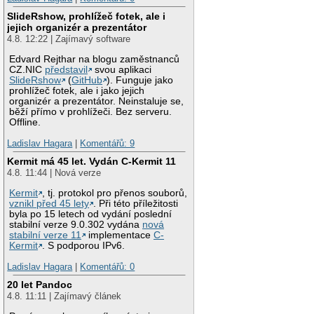
SlideRshow, prohlížeč fotek, ale i
jejich organizér a prezentátor
4.8. 12:22 | Zajímavý software
Edvard Rejthar na blogu zaměstnanců
CZ.NIC
představil
svou aplikaci
SlideRshow
(
GitHub
). Funguje jako
prohlížeč fotek, ale i jako jejich
organizér a prezentátor. Neinstaluje se,
běží přímo v prohlížeči. Bez serveru.
Offline.
Ladislav Hagara
|
Komentářů: 9
Kermit má 45 let. Vydán C-Kermit 11
4.8. 11:44 | Nová verze
Kermit
, tj. protokol pro přenos souborů,
vznikl před 45 lety
. Při této příležitosti
byla po 15 letech od vydání poslední
stabilní verze 9.0.302 vydána
nová
stabilní verze 11
implementace
C-
Kermit
. S podporou IPv6.
Ladislav Hagara
|
Komentářů: 0
20 let Pandoc
4.8. 11:11 | Zajímavý článek