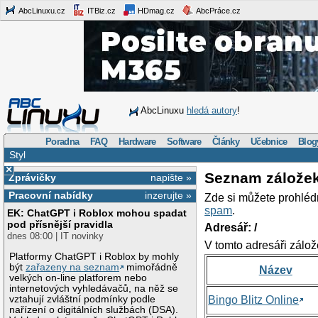
AbcLinuxu.cz
ITBiz.cz
HDmag.cz
AbcPráce.cz
AbcLinuxu
hledá autory
!
Poradna
FAQ
Hardware
Software
Články
Učebnice
Blog
Styl
×
Seznam zálože
Zprávičky
napište »
Pracovní nabídky
inzerujte »
Zde si můžete prohléd
spam
.
EK: ChatGPT i Roblox mohou spadat
pod přísnější pravidla
Adresář: /
dnes 08:00 | IT novinky
V tomto adresáři zálož
Platformy ChatGPT i Roblox by mohly
být
zařazeny na seznam
mimořádně
Název
velkých on-line platforem nebo
internetových vyhledávačů, na něž se
vztahují zvláštní podmínky podle
Bingo Blitz Online
nařízení o digitálních službách (DSA).