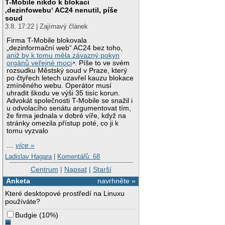
T-Mobile nikdo k blokaci
‚dezinfowebu‘ AC24 nenutil, píše
soud
3.8. 17:22 | Zajímavý článek
Firma T-Mobile blokovala
„dezinformační web“ AC24 bez toho,
aniž by k tomu měla závazný pokyn
orgánů veřejné moci
. Píše to ve svém
rozsudku Městský soud v Praze, který
po čtyřech letech uzavřel kauzu blokace
zmíněného webu. Operátor musí
uhradit škodu ve výši 35 tisíc korun.
Advokát společnosti T-Mobile se snažil i
u odvolacího senátu argumentovat tím,
že firma jednala v dobré víře, když na
stránky omezila přístup poté, co ji k
tomu vyzvalo
…
více »
Ladislav Hagara
|
Komentářů: 68
Centrum
|
Napsat
|
Starší
Anketa
navrhněte »
Které desktopové prostředí na Linuxu
používáte?
Budgie
(
10%
)