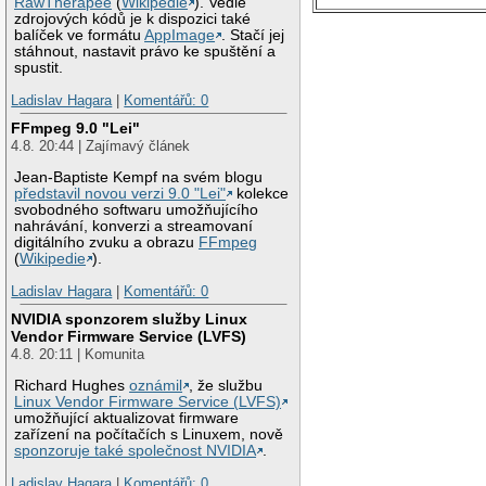
RawTherapee
(
Wikipedie
). Vedle
zdrojových kódů je k dispozici také
balíček ve formátu
AppImage
. Stačí jej
stáhnout, nastavit právo ke spuštění a
spustit.
Ladislav Hagara
|
Komentářů: 0
FFmpeg 9.0 "Lei"
4.8. 20:44 | Zajímavý článek
Jean-Baptiste Kempf na svém blogu
představil novou verzi 9.0 "Lei"
kolekce
svobodného softwaru umožňujícího
nahrávání, konverzi a streamovaní
digitálního zvuku a obrazu
FFmpeg
(
Wikipedie
).
Ladislav Hagara
|
Komentářů: 0
NVIDIA sponzorem služby Linux
Vendor Firmware Service (LVFS)
4.8. 20:11 | Komunita
Richard Hughes
oznámil
, že službu
Linux Vendor Firmware Service (LVFS)
umožňující aktualizovat firmware
zařízení na počítačích s Linuxem, nově
sponzoruje také společnost NVIDIA
.
Ladislav Hagara
|
Komentářů: 0