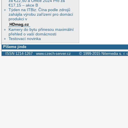
za €22,50 a Office 2024 Pro za
€17,15 – akce B
Týden na ITBiz: Čína podle zdrojů
zahájila výrobu zařízení pro domácí
produkci v
HDmag.cz
Kamery do bytu přinesou maximální
přehled o vaší domácnosti
Testovací novinka
Píšeme jinde
ISSN 1214-1267
www.czech-server.cz
© 1999-2015
Nitemedia s. r. 