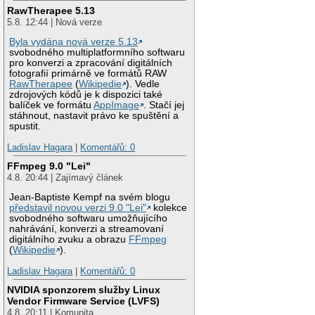
RawTherapee 5.13
5.8. 12:44 | Nová verze
Byla vydána nová verze 5.13
svobodného multiplatformního softwaru
pro konverzi a zpracování digitálních
fotografií primárně ve formátů RAW
RawTherapee
(
Wikipedie
). Vedle
zdrojových kódů je k dispozici také
balíček ve formátu
AppImage
. Stačí jej
stáhnout, nastavit právo ke spuštění a
spustit.
Ladislav Hagara
|
Komentářů: 0
FFmpeg 9.0 "Lei"
4.8. 20:44 | Zajímavý článek
Jean-Baptiste Kempf na svém blogu
představil novou verzi 9.0 "Lei"
kolekce
svobodného softwaru umožňujícího
nahrávání, konverzi a streamovaní
digitálního zvuku a obrazu
FFmpeg
(
Wikipedie
).
Ladislav Hagara
|
Komentářů: 0
NVIDIA sponzorem služby Linux
Vendor Firmware Service (LVFS)
4.8. 20:11 | Komunita