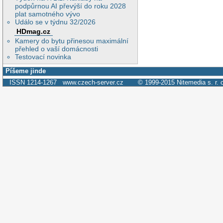
podpůrnou AI převýší do roku 2028
plat samotného vývo
Událo se v týdnu 32/2026
HDmag.cz
Kamery do bytu přinesou maximální
přehled o vaší domácnosti
Testovací novinka
Píšeme jinde
ISSN 1214-1267
www.czech-server.cz
© 1999-2015
Nitemedia s. r. 