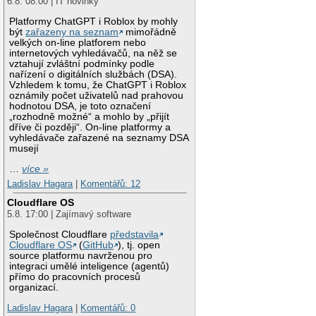
6.8. 08:00 | IT novinky
Platformy ChatGPT i Roblox by mohly
být
zařazeny na seznam
mimořádně
velkých on-line platforem nebo
internetových vyhledávačů, na něž se
vztahují zvláštní podmínky podle
nařízení o digitálních službách (DSA).
Vzhledem k tomu, že ChatGPT i Roblox
oznámily počet uživatelů nad prahovou
hodnotou DSA, je toto označení
„rozhodně možné“ a mohlo by „přijít
dříve či později“. On-line platformy a
vyhledávače zařazené na seznamy DSA
musejí
…
více »
Ladislav Hagara
|
Komentářů: 12
Cloudflare OS
5.8. 17:00 | Zajímavý software
Společnost Cloudflare
představila
Cloudflare OS
(
GitHub
), tj. open
source platformu navrženou pro
integraci umělé inteligence (agentů)
přímo do pracovních procesů
organizací.
Ladislav Hagara
|
Komentářů: 0