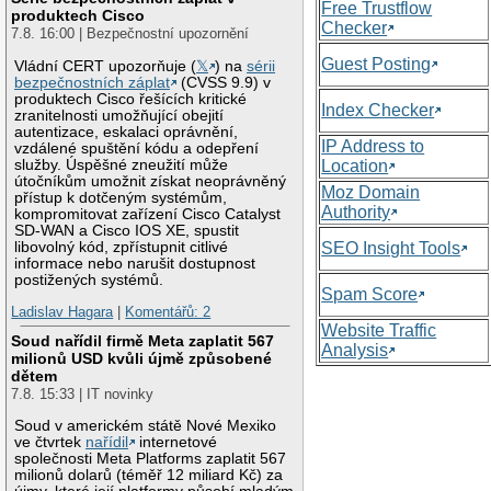
Free Trustflow
produktech Cisco
Checker
7.8. 16:00 | Bezpečnostní upozornění
Guest Posting
Vládní CERT upozorňuje (
𝕏
) na
sérii
bezpečnostních záplat
(CVSS 9.9) v
produktech Cisco řešících kritické
Index Checker
zranitelnosti umožňující obejití
autentizace, eskalaci oprávnění,
IP Address to
vzdálené spuštění kódu a odepření
služby. Úspěšné zneužití může
Location
útočníkům umožnit získat neoprávněný
Moz Domain
přístup k dotčeným systémům,
Authority
kompromitovat zařízení Cisco Catalyst
SD-WAN a Cisco IOS XE, spustit
libovolný kód, zpřístupnit citlivé
SEO Insight Tools
informace nebo narušit dostupnost
postižených systémů.
Spam Score
Ladislav Hagara
|
Komentářů: 2
Website Traffic
Soud nařídil firmě Meta zaplatit 567
Analysis
milionů USD kvůli újmě způsobené
dětem
7.8. 15:33 | IT novinky
Soud v americkém státě Nové Mexiko
ve čtvrtek
nařídil
internetové
společnosti Meta Platforms zaplatit 567
milionů dolarů (téměř 12 miliard Kč) za