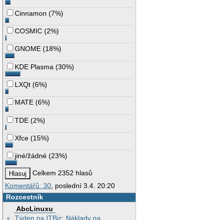
Cinnamon
(
7%
)
COSMIC
(
2%
)
GNOME
(
18%
)
KDE Plasma
(
30%
)
LXQt
(
6%
)
MATE
(
6%
)
TDE
(
2%
)
Xfce
(
15%
)
jiné/žádné
(
23%
)
Celkem 2352 hlasů
Komentářů: 30
, poslední 3.4. 20:20
Rozcestník
AbcLinuxu
Týden na ITBiz: Náklady na