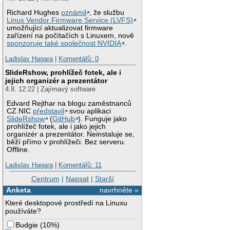
Richard Hughes
oznámil
, že službu
Linux Vendor Firmware Service (LVFS)
umožňující aktualizovat firmware
zařízení na počítačích s Linuxem, nově
sponzoruje také společnost NVIDIA
.
Ladislav Hagara
|
Komentářů: 0
SlideRshow, prohlížeč fotek, ale i
jejich organizér a prezentátor
4.8. 12:22 | Zajímavý software
Edvard Rejthar na blogu zaměstnanců
CZ.NIC
představil
svou aplikaci
SlideRshow
(
GitHub
). Funguje jako
prohlížeč fotek, ale i jako jejich
organizér a prezentátor. Neinstaluje se,
běží přímo v prohlížeči. Bez serveru.
Offline.
Ladislav Hagara
|
Komentářů: 11
Centrum
|
Napsat
|
Starší
Anketa
navrhněte »
Které desktopové prostředí na Linuxu
používáte?
Budgie
(
10%
)