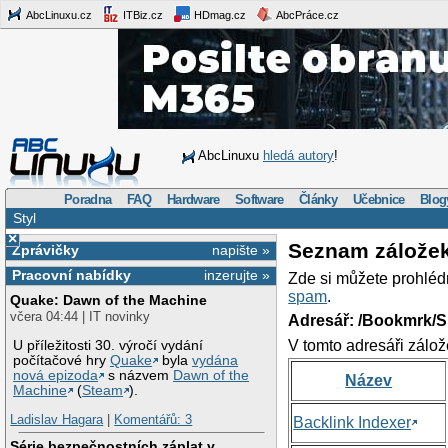
AbcLinuxu.cz
ITBiz.cz
HDmag.cz
AbcPráce.cz
AbcLinuxu
hledá autory
!
Poradna
FAQ
Hardware
Software
Články
Učebnice
Blog
Styl
×
Seznam zálože
Zprávičky
napište »
Pracovní nabídky
inzerujte »
Zde si můžete prohléd
spam
.
Quake: Dawn of the Machine
včera 04:44 | IT novinky
Adresář: /Bookmrk/S
V tomto adresáři zálož
U příležitosti 30. výročí vydání
počítačové hry
Quake
byla
vydána
nová epizoda
s názvem
Dawn of the
Název
Machine
(
Steam
).
Ladislav Hagara
|
Komentářů: 3
Backlink Indexer
Série bezpečnostních záplat v