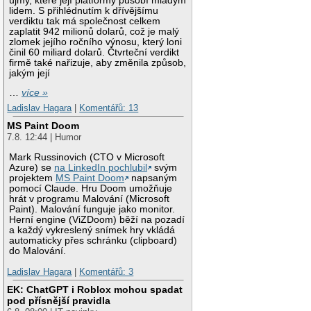
újmy, které její platformy působí mladým
lidem. S přihlédnutím k dřívějšímu
verdiktu tak má společnost celkem
zaplatit 942 milionů dolarů, což je malý
zlomek jejího ročního výnosu, který loni
činil 60 miliard dolarů. Čtvrteční verdikt
firmě také nařizuje, aby změnila způsob,
jakým její
…
více »
Ladislav Hagara
|
Komentářů: 13
MS Paint Doom
7.8. 12:44 | Humor
Mark Russinovich (CTO v Microsoft
Azure) se
na LinkedIn pochlubil
svým
projektem
MS Paint Doom
napsaným
pomocí Claude. Hru Doom umožňuje
hrát v programu Malování (Microsoft
Paint). Malování funguje jako monitor.
Herní engine (ViZDoom) běží na pozadí
a každý vykreslený snímek hry vkládá
automaticky přes schránku (clipboard)
do Malování.
Ladislav Hagara
|
Komentářů: 3
EK: ChatGPT i Roblox mohou spadat
pod přísnější pravidla