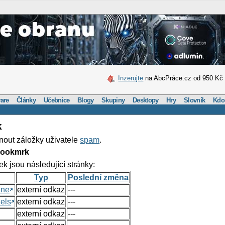
Inzerujte
na AbcPráce.cz od 950 Kč
are
Články
Učebnice
Blogy
Skupiny
Desktopy
Hry
Slovník
Kdo
k
nout záložky uživatele
spam
.
Bookmrk
ek jsou následující stránky:
Typ
Poslední změna
ine
externí odkaz
---
els
externí odkaz
---
externí odkaz
---