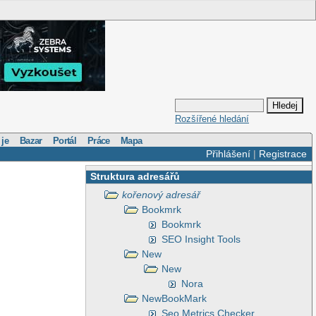
Rozšířené hledání
 je
Bazar
Portál
Práce
Mapa
Přihlášení
|
Registrace
Struktura adresářů
kořenový adresář
Bookmrk
Bookmrk
SEO Insight Tools
New
New
Nora
NewBookMark
Seo Metrics Checker