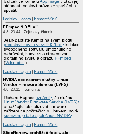
balíček ve formátu
AppImage
. Stačí jej
stáhnout, nastavit právo ke spuštění a
spustit.
Ladislav Hagara
|
Komentářů: 0
FFmpeg 9.0 "Lei"
4.8. 20:44 | Zajímavý článek
Jean-Baptiste Kempf na svém blogu
představil novou verzi 9.0 "Lei"
kolekce
svobodného softwaru umožňujícího
nahrávání, konverzi a streamovaní
digitálního zvuku a obrazu
FFmpeg
(
Wikipedie
).
Ladislav Hagara
|
Komentářů: 0
NVIDIA sponzorem služby Linux
Vendor Firmware Service (LVFS)
4.8. 20:11 | Komunita
Richard Hughes
oznámil
, že službu
Linux Vendor Firmware Service (LVFS)
umožňující aktualizovat firmware
zařízení na počítačích s Linuxem, nově
sponzoruje také společnost NVIDIA
.
Ladislav Hagara
|
Komentářů: 0
SlideRshow, prohlížeč fotek, ale i