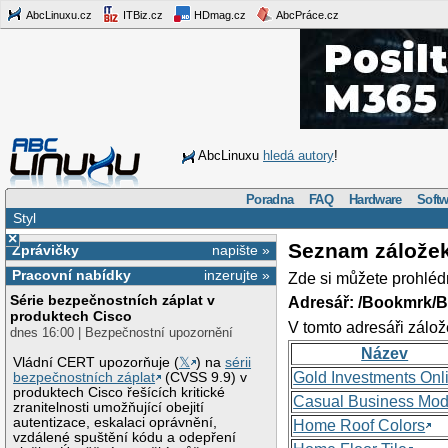
AbcLinuxu.cz
ITBiz.cz
HDmag.cz
AbcPráce.cz
AbcLinuxu
hledá autory
!
Poradna
FAQ
Hardware
Softw
Styl
×
Seznam zálože
Zprávičky
napište »
Pracovní nabídky
inzerujte »
Zde si můžete prohléd
Série bezpečnostních záplat v
Adresář: /Bookmrk/
produktech Cisco
V tomto adresáři zálož
dnes 16:00 | Bezpečnostní upozornění
Název
Vládní CERT upozorňuje (
𝕏
) na
sérii
Gold Investments Onl
bezpečnostních záplat
(CVSS 9.9) v
produktech Cisco řešících kritické
Casual Business Mod
zranitelnosti umožňující obejití
autentizace, eskalaci oprávnění,
Home Roof Colors
vzdálené spuštění kódu a odepření