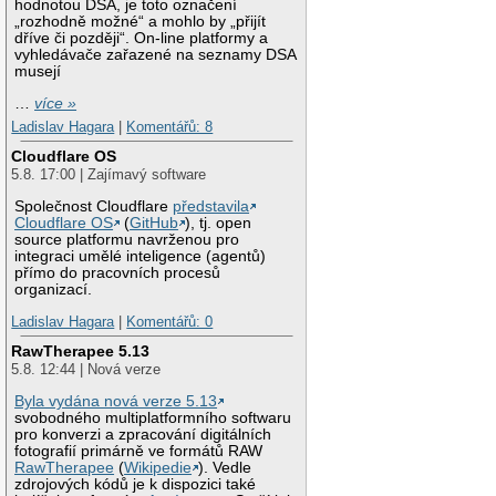
hodnotou DSA, je toto označení
„rozhodně možné“ a mohlo by „přijít
dříve či později“. On-line platformy a
vyhledávače zařazené na seznamy DSA
musejí
…
více »
Ladislav Hagara
|
Komentářů: 8
Cloudflare OS
5.8. 17:00 | Zajímavý software
Společnost Cloudflare
představila
Cloudflare OS
(
GitHub
), tj. open
source platformu navrženou pro
integraci umělé inteligence (agentů)
přímo do pracovních procesů
organizací.
Ladislav Hagara
|
Komentářů: 0
RawTherapee 5.13
5.8. 12:44 | Nová verze
Byla vydána nová verze 5.13
svobodného multiplatformního softwaru
pro konverzi a zpracování digitálních
fotografií primárně ve formátů RAW
RawTherapee
(
Wikipedie
). Vedle
zdrojových kódů je k dispozici také