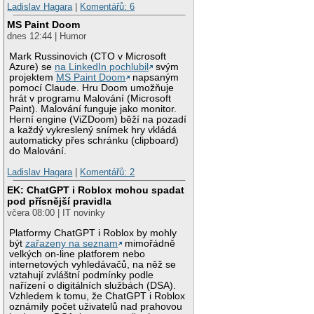
Ladislav Hagara
|
Komentářů: 6
MS Paint Doom
dnes 12:44 | Humor
Mark Russinovich (CTO v Microsoft
Azure) se
na LinkedIn pochlubil
svým
projektem
MS Paint Doom
napsaným
pomocí Claude. Hru Doom umožňuje
hrát v programu Malování (Microsoft
Paint). Malování funguje jako monitor.
Herní engine (ViZDoom) běží na pozadí
a každý vykreslený snímek hry vkládá
automaticky přes schránku (clipboard)
do Malování.
Ladislav Hagara
|
Komentářů: 2
EK: ChatGPT i Roblox mohou spadat
pod přísnější pravidla
včera 08:00 | IT novinky
Platformy ChatGPT i Roblox by mohly
být
zařazeny na seznam
mimořádně
velkých on-line platforem nebo
internetových vyhledávačů, na něž se
vztahují zvláštní podmínky podle
nařízení o digitálních službách (DSA).
Vzhledem k tomu, že ChatGPT i Roblox
oznámily počet uživatelů nad prahovou