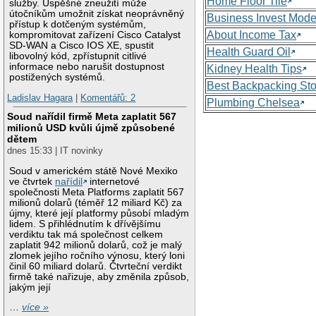
Home Floor Tile
služby. Úspěšné zneužití může
útočníkům umožnit získat neoprávněný
Business Invest Mode
přístup k dotčeným systémům,
About Income Tax
kompromitovat zařízení Cisco Catalyst
SD-WAN a Cisco IOS XE, spustit
Health Guard Oil
libovolný kód, zpřístupnit citlivé
informace nebo narušit dostupnost
Kidney Health Tips
postižených systémů.
Best Backpacking St
Ladislav Hagara
|
Komentářů: 2
Plumbing Chelsea
Soud nařídil firmě Meta zaplatit 567
milionů USD kvůli újmě způsobené
dětem
dnes 15:33 | IT novinky
Soud v americkém státě Nové Mexiko
ve čtvrtek
nařídil
internetové
společnosti Meta Platforms zaplatit 567
milionů dolarů (téměř 12 miliard Kč) za
újmy, které její platformy působí mladým
lidem. S přihlédnutím k dřívějšímu
verdiktu tak má společnost celkem
zaplatit 942 milionů dolarů, což je malý
zlomek jejího ročního výnosu, který loni
činil 60 miliard dolarů. Čtvrteční verdikt
firmě také nařizuje, aby změnila způsob,
jakým její
…
více »