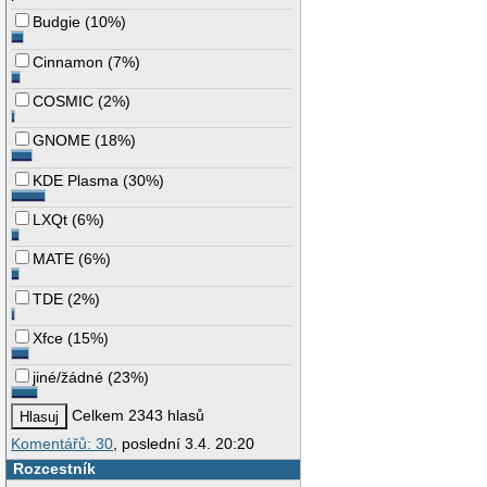
Budgie
(
10%
)
Cinnamon
(
7%
)
COSMIC
(
2%
)
GNOME
(
18%
)
KDE Plasma
(
30%
)
LXQt
(
6%
)
MATE
(
6%
)
TDE
(
2%
)
Xfce
(
15%
)
jiné/žádné
(
23%
)
Celkem 2343 hlasů
Komentářů: 30
, poslední 3.4. 20:20
Rozcestník