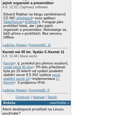
jejich organizér a prezentátor
4.8. 12:22 | Zajímavý software
Edvard Rejthar na blogu zaměstnanců
CZ.NIC
představil
svou aplikaci
SlideRshow
(
GitHub
). Funguje jako
prohlížeč fotek, ale i jako jejich
organizér a prezentátor. Neinstaluje se,
běží přímo v prohlížeči. Bez serveru.
Offline.
Ladislav Hagara
|
Komentářů: 11
Kermit má 45 let. Vydán C-Kermit 11
4.8. 11:44 | Nová verze
Kermit
, tj. protokol pro přenos souborů,
vznikl před 45 lety
. Při této příležitosti
byla po 15 letech od vydání poslední
stabilní verze 9.0.302 vydána
nová
stabilní verze 11
implementace
C-
Kermit
. S podporou IPv6.
Ladislav Hagara
|
Komentářů: 0
Centrum
|
Napsat
|
Starší
Anketa
navrhněte »
Které desktopové prostředí na Linuxu
používáte?