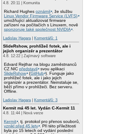
4.8. 20:11 | Komunita
Richard Hughes
oznámil
, že službu
Linux Vendor Firmware Service (LVFS)
umožňující aktualizovat firmware
zařízení na počítačích s Linuxem, nově
sponzoruje také společnost NVIDIA
.
Ladislav Hagara
|
Komentářů: 1
SlideRshow, prohlížeč fotek, ale i
jejich organizér a prezentátor
4.8. 12:22 | Zajímavý software
Edvard Rejthar na blogu zaměstnanců
CZ.NIC
představil
svou aplikaci
SlideRshow
(
GitHub
). Funguje jako
prohlížeč fotek, ale i jako jejich
organizér a prezentátor. Neinstaluje se,
běží přímo v prohlížeči. Bez serveru.
Offline.
Ladislav Hagara
|
Komentářů: 3
Kermit má 45 let. Vydán C-Kermit 11
4.8. 11:44 | Nová verze
Kermit
, tj. protokol pro přenos souborů,
vznikl před 45 lety
. Při této příležitosti
byla po 15 letech od vydání poslední