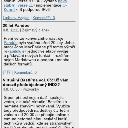
stabilní verze 9.0.302 vydána
nová
stabilní verze 11
implementace
C-
Kermit
. S podporou IPv6.
Ladislav Hagara
|
Komentářů: 0
20 let Pandoc
4.8. 11:11 | Zajímavý článek
První verze konverzního nástroje
Pandoc
byla vydána před 20 lety. Jeho
autor John MacFarlane při tomto výročí
rekapituluje
jednotlivé etapy vývoje
a přidávání nových funkcí – rozšíření
nejen Markdownu a podporu mnoha
dalších formátů.
|🇵🇸
|
Komentářů: 0
Virtuální Bastlírna vol. 65: Už vám
dorazil předobjednaný INDX?
4.8. 00:55 | Pozvánky
Srpen přinesl nejen další spalující
vedro, ale také Virtuální Bastlírnu s
neméně žhavými novinkami. Využijte
tedy předpovědi na deštivý čtvrteční
večer a od 20:00 se připojte online k
tomuto neformálnímu setkání kutilů,
techniků a vědců, kde se strahovskými
bastlíři proberete nejzajímavější věci, na