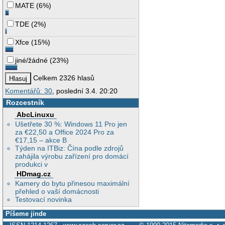
MATE
(
6%
)
TDE
(
2%
)
Xfce
(
15%
)
jiné/žádné
(
23%
)
Celkem 2326 hlasů
Komentářů: 30
, poslední 3.4. 20:20
Rozcestník
AbcLinuxu
Ušetřete 30 %: Windows 11 Pro jen
za €22,50 a Office 2024 Pro za
€17,15 – akce B
Týden na ITBiz: Čína podle zdrojů
zahájila výrobu zařízení pro domácí
produkci v
HDmag.cz
Kamery do bytu přinesou maximální
přehled o vaší domácnosti
Testovací novinka
Píšeme jinde