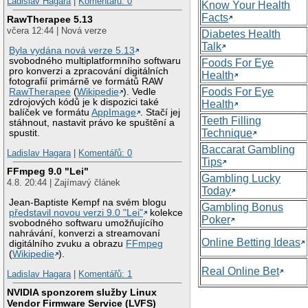
Ladislav Hagara
|
Komentářů: 0
Know Your Health
Facts
RawTherapee 5.13
včera 12:44 | Nová verze
Diabetes Health
Talk
Byla vydána nová verze 5.13
svobodného multiplatformního softwaru
Foods For Eye
pro konverzi a zpracování digitálních
Health
fotografií primárně ve formátů RAW
Foods For Eye
RawTherapee
(
Wikipedie
). Vedle
zdrojových kódů je k dispozici také
Health
balíček ve formátu
AppImage
. Stačí jej
Teeth Filling
stáhnout, nastavit právo ke spuštění a
Technique
spustit.
Baccarat Gambling
Ladislav Hagara
|
Komentářů: 0
Tips
FFmpeg 9.0 "Lei"
Gambling Lucky
4.8. 20:44 | Zajímavý článek
Today
Jean-Baptiste Kempf na svém blogu
Gambling Bonus
představil novou verzi 9.0 "Lei"
kolekce
Poker
svobodného softwaru umožňujícího
nahrávání, konverzi a streamovaní
Online Betting Ideas
digitálního zvuku a obrazu
FFmpeg
(
Wikipedie
).
Real Online Bet
Ladislav Hagara
|
Komentářů: 1
NVIDIA sponzorem služby Linux
Vendor Firmware Service (LVFS)