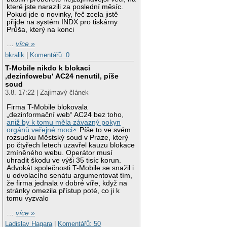
které jste narazili za poslední měsíc.
Pokud jde o novinky, řeč zcela jistě
přijde na systém INDX pro tiskárny
Průša, který na konci
…
více »
bkralik
|
Komentářů: 0
T-Mobile nikdo k blokaci
‚dezinfowebu‘ AC24 nenutil, píše
soud
3.8. 17:22 | Zajímavý článek
Firma T-Mobile blokovala
„dezinformační web“ AC24 bez toho,
aniž by k tomu měla závazný pokyn
orgánů veřejné moci
. Píše to ve svém
rozsudku Městský soud v Praze, který
po čtyřech letech uzavřel kauzu blokace
zmíněného webu. Operátor musí
uhradit škodu ve výši 35 tisíc korun.
Advokát společnosti T-Mobile se snažil i
u odvolacího senátu argumentovat tím,
že firma jednala v dobré víře, když na
stránky omezila přístup poté, co ji k
tomu vyzvalo
…
více »
Ladislav Hagara
|
Komentářů: 50