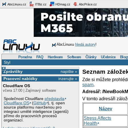
AbcLinuxu.cz
ITBiz.cz
HDmag.cz
AbcPráce.cz
AbcLinuxu
hledá autory
!
Poradna
FAQ
Hardware
Software
Články
Učebnice
Blog
Styl
×
Seznam zálože
Zprávičky
napište »
Pracovní nabídky
inzerujte »
Zde si můžete prohléd
spam
.
Cloudflare OS
včera 17:00 | Zajímavý software
Adresář: /NewBookM
V tomto adresáři zálož
Společnost Cloudflare
představila
Cloudflare OS
(
GitHub
), tj. open
source platformu navrženou pro
Název
integraci umělé inteligence (agentů)
přímo do pracovních procesů
Stress Affects
organizací.
Health