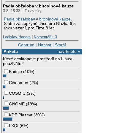
Padla obžaloba v bitcoinové kauze
3.8. 16:33 | IT novinky
Padla obžaloba
v
bitcoinové kauze
.
Státní zástupkyně chce pro Blažka 6,5
roku vězení, pro Titze 8 let.
Ladislav Hagara
|
Komentářů: 3
Centrum
|
Napsat
|
Starší
Anketa
navrhněte »
Které desktopové prostředí na Linuxu
používáte?
Budgie
(
10%
)
Cinnamon
(
7%
)
COSMIC
(
2%
)
GNOME
(
18%
)
KDE Plasma
(
30%
)
LXQt
(
6%
)