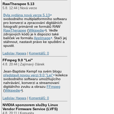
RawTherapee 5.13
5.8. 12:44 | Nová verze
Byla vydána nová verze 5.13
svobodného multiplatformního softwaru
pro konverzi a zpracování digitálních
fotografií primárně ve formátů RAW
RawTherapee
(
Wikipedie
). Vedle
zdrojových kódů je k dispozici také
balíček ve formátu
AppImage
. Stačí jej
stáhnout, nastavit právo ke spuštění a
spustit.
Ladislav Hagara
|
Komentářů: 0
FFmpeg 9.0 "Lei"
4.8. 20:44 | Zajímavý článek
Jean-Baptiste Kempf na svém blogu
představil novou verzi 9.0 "Lei"
kolekce
svobodného softwaru umožňujícího
nahrávání, konverzi a streamovaní
digitálního zvuku a obrazu
FFmpeg
(
Wikipedie
).
Ladislav Hagara
|
Komentářů: 0
NVIDIA sponzorem služby Linux
Vendor Firmware Service (LVFS)
4.8. 20:11 | Komunita