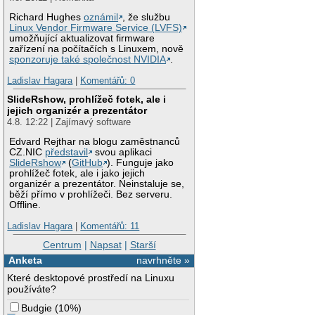
Richard Hughes
oznámil
, že službu
Linux Vendor Firmware Service (LVFS)
umožňující aktualizovat firmware
zařízení na počítačích s Linuxem, nově
sponzoruje také společnost NVIDIA
.
Ladislav Hagara
|
Komentářů: 0
SlideRshow, prohlížeč fotek, ale i
jejich organizér a prezentátor
4.8. 12:22 | Zajímavý software
Edvard Rejthar na blogu zaměstnanců
CZ.NIC
představil
svou aplikaci
SlideRshow
(
GitHub
). Funguje jako
prohlížeč fotek, ale i jako jejich
organizér a prezentátor. Neinstaluje se,
běží přímo v prohlížeči. Bez serveru.
Offline.
Ladislav Hagara
|
Komentářů: 11
Centrum
|
Napsat
|
Starší
Anketa
navrhněte »
Které desktopové prostředí na Linuxu
používáte?
Budgie
(
10%
)