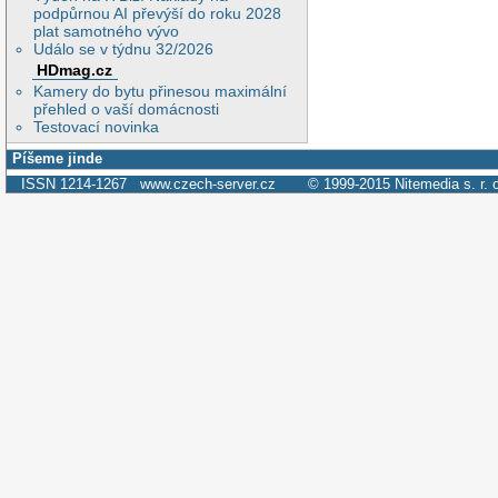
podpůrnou AI převýší do roku 2028
plat samotného vývo
Událo se v týdnu 32/2026
HDmag.cz
Kamery do bytu přinesou maximální
přehled o vaší domácnosti
Testovací novinka
Píšeme jinde
ISSN 1214-1267
www.czech-server.cz
© 1999-2015
Nitemedia s. r. 