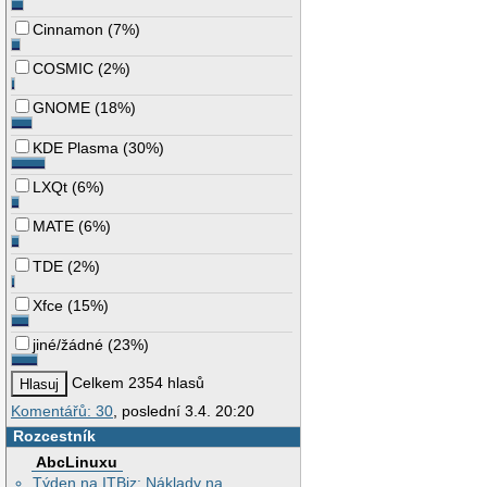
Cinnamon
(
7%
)
COSMIC
(
2%
)
GNOME
(
18%
)
KDE Plasma
(
30%
)
LXQt
(
6%
)
MATE
(
6%
)
TDE
(
2%
)
Xfce
(
15%
)
jiné/žádné
(
23%
)
Celkem 2354 hlasů
Komentářů: 30
, poslední 3.4. 20:20
Rozcestník
AbcLinuxu
Týden na ITBiz: Náklady na