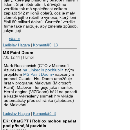
újmy, které její platformy působí mladým
lidem. S přihlédnutím k dřívějšímu
verdiktu tak má společnost celkem
zaplatit 942 milionů dolarů, což je malý
zlomek jejího ročního výnosu, který loni
činil 60 miliard dolarů. Čtvrteční verdikt
firmě také nařizuje, aby změnila způsob,
jakým její
…
více »
Ladislav Hagara
|
Komentářů: 13
MS Paint Doom
7.8. 12:44 | Humor
Mark Russinovich (CTO v Microsoft
Azure) se
na LinkedIn pochlubil
svým
projektem
MS Paint Doom
napsaným
pomocí Claude. Hru Doom umožňuje
hrát v programu Malování (Microsoft
Paint). Malování funguje jako monitor.
Herní engine (ViZDoom) běží na pozadí
a každý vykreslený snímek hry vkládá
automaticky přes schránku (clipboard)
do Malování.
Ladislav Hagara
|
Komentářů: 3
EK: ChatGPT i Roblox mohou spadat
pod přísnější pravidla