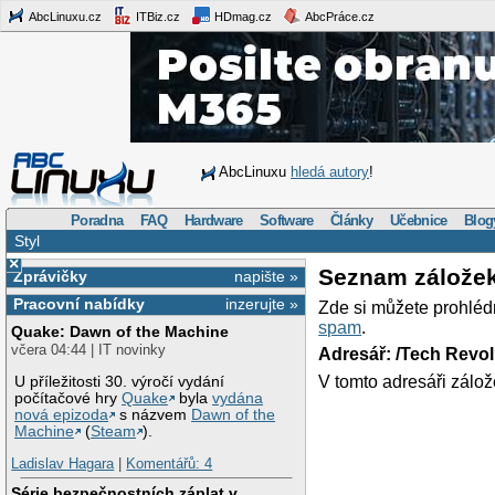
AbcLinuxu.cz
ITBiz.cz
HDmag.cz
AbcPráce.cz
AbcLinuxu
hledá autory
!
Poradna
FAQ
Hardware
Software
Články
Učebnice
Blog
Styl
×
Seznam zálože
Zprávičky
napište »
Pracovní nabídky
inzerujte »
Zde si můžete prohléd
spam
.
Quake: Dawn of the Machine
včera 04:44 | IT novinky
Adresář: /Tech Revo
V tomto adresáři zálož
U příležitosti 30. výročí vydání
počítačové hry
Quake
byla
vydána
nová epizoda
s názvem
Dawn of the
Machine
(
Steam
).
Ladislav Hagara
|
Komentářů: 4
Série bezpečnostních záplat v