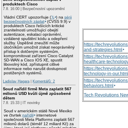
produktech Cisco
7.8. 16:00 | Bezpečnostní upozornění
Vládní CERT upozorňuje (
𝕏
) na
sérii
bezpečnostních záplat
(CVSS 9.9) v
produktech Cisco řešících kritické
zranitelnosti umožňující obejití
autentizace, eskalaci oprávnění,
vzdálené spuštění kódu a odepření
služby. Úspěšné zneužití může
https://techrevolutio
útočníkům umožnit získat neoprávněný
and-strategies.html
přístup k dotčeným systémům,
kompromitovat zařízení Cisco Catalyst
https://techrevoluti
SD-WAN a Cisco IOS XE, spustit
healthcare-technology
libovolný kód, zpřístupnit citlivé
https://techrevolutio
informace nebo narušit dostupnost
postižených systémů.
technology-in-our.htm
https://techrevolutio
Ladislav Hagara
|
Komentářů: 2
behaviors.html
Soud nařídil firmě Meta zaplatit 567
milionů USD kvůli újmě způsobené
Tech Revolutions Ne
dětem
7.8. 15:33 | IT novinky
Soud v americkém státě Nové Mexiko
ve čtvrtek
nařídil
internetové
společnosti Meta Platforms zaplatit 567
milionů dolarů (téměř 12 miliard Kč) za