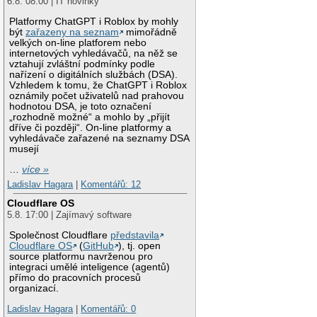
6.8. 08:00 | IT novinky
Platformy ChatGPT i Roblox by mohly
být
zařazeny na seznam
mimořádně
velkých on-line platforem nebo
internetových vyhledávačů, na něž se
vztahují zvláštní podmínky podle
nařízení o digitálních službách (DSA).
Vzhledem k tomu, že ChatGPT i Roblox
oznámily počet uživatelů nad prahovou
hodnotou DSA, je toto označení
„rozhodně možné“ a mohlo by „přijít
dříve či později“. On-line platformy a
vyhledávače zařazené na seznamy DSA
musejí
…
více »
Ladislav Hagara
|
Komentářů: 12
Cloudflare OS
5.8. 17:00 | Zajímavý software
Společnost Cloudflare
představila
Cloudflare OS
(
GitHub
), tj. open
source platformu navrženou pro
integraci umělé inteligence (agentů)
přímo do pracovních procesů
organizací.
Ladislav Hagara
|
Komentářů: 0