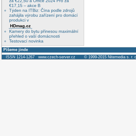
za €22,50 a Office 2024 Pro za
€17,15 – akce B
Týden na ITBiz: Čína podle zdrojů
zahájila výrobu zařízení pro domácí
produkci v
HDmag.cz
Kamery do bytu přinesou maximální
přehled o vaší domácnosti
Testovací novinka
Píšeme jinde
ISSN 1214-1267
www.czech-server.cz
© 1999-2015
Nitemedia s. r. 