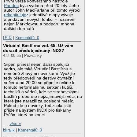
První verze konverzního nástroje
Pandoc
byla vydána před 20 lety. Jeho
autor John MacFarlane při tomto výročí
rekapituluje
jednotlivé etapy vývoje
a přidávání nových funkcí – rozšíření
nejen Markdownu a podporu mnoha
dalších formátů.
|🇵🇸
|
Komentářů: 0
Virtuální Bastlírna vol. 65: Už vám
dorazil předobjednaný INDX?
4.8. 00:55 | Pozvánky
Srpen přinesl nejen další spalující
vedro, ale také Virtuální Bastlírnu s
neméně žhavými novinkami. Využijte
tedy předpovědi na deštivý čtvrteční
večer a od 20:00 se připojte online k
tomuto neformálnímu setkání kutilů,
techniků a vědců, kde se strahovskými
bastlíři proberete nejzajímavější věci, na
které jste narazili za poslední měsíc.
Pokud jde o novinky, řeč zcela jistě
přijde na systém INDX pro tiskárny
Průša, který na konci
…
více »
bkralik
|
Komentářů: 0