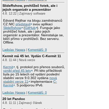
SlideRshow, prohlížeč fotek, ale i
jejich organizér a prezentátor
4.8. 12:22 | Zajímavý software
Edvard Rejthar na blogu zaměstnanců
CZ.NIC
představil
svou aplikaci
SlideRshow
(
GitHub
). Funguje jako
prohlížeč fotek, ale i jako jejich
organizér a prezentátor. Neinstaluje se,
běží přímo v prohlížeči. Bez serveru.
Offline.
Ladislav Hagara
|
Komentářů: 9
Kermit má 45 let. Vydán C-Kermit 11
4.8. 11:44 | Nová verze
Kermit
, tj. protokol pro přenos souborů,
vznikl před 45 lety
. Při této příležitosti
byla po 15 letech od vydání poslední
stabilní verze 9.0.302 vydána
nová
stabilní verze 11
implementace
C-
Kermit
. S podporou IPv6.
Ladislav Hagara
|
Komentářů: 0
20 let Pandoc
4.8. 11:11 | Zajímavý článek