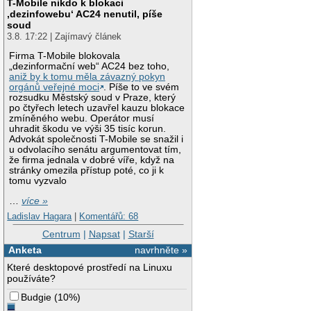
T-Mobile nikdo k blokaci
‚dezinfowebu‘ AC24 nenutil, píše
soud
3.8. 17:22 | Zajímavý článek
Firma T-Mobile blokovala
„dezinformační web“ AC24 bez toho,
aniž by k tomu měla závazný pokyn
orgánů veřejné moci
. Píše to ve svém
rozsudku Městský soud v Praze, který
po čtyřech letech uzavřel kauzu blokace
zmíněného webu. Operátor musí
uhradit škodu ve výši 35 tisíc korun.
Advokát společnosti T-Mobile se snažil i
u odvolacího senátu argumentovat tím,
že firma jednala v dobré víře, když na
stránky omezila přístup poté, co ji k
tomu vyzvalo
…
více »
Ladislav Hagara
|
Komentářů: 68
Centrum
|
Napsat
|
Starší
Anketa
navrhněte »
Které desktopové prostředí na Linuxu
používáte?
Budgie
(
10%
)