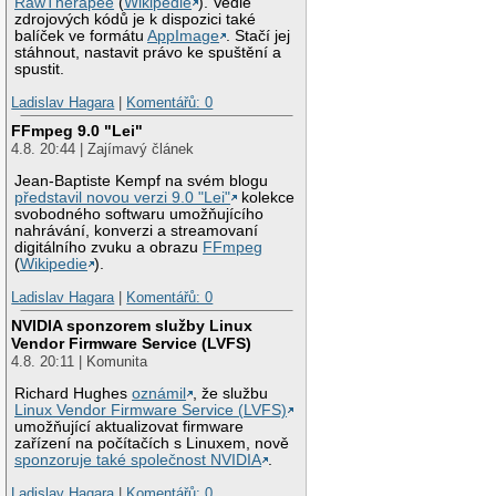
RawTherapee
(
Wikipedie
). Vedle
zdrojových kódů je k dispozici také
balíček ve formátu
AppImage
. Stačí jej
stáhnout, nastavit právo ke spuštění a
spustit.
Ladislav Hagara
|
Komentářů: 0
FFmpeg 9.0 "Lei"
4.8. 20:44 | Zajímavý článek
Jean-Baptiste Kempf na svém blogu
představil novou verzi 9.0 "Lei"
kolekce
svobodného softwaru umožňujícího
nahrávání, konverzi a streamovaní
digitálního zvuku a obrazu
FFmpeg
(
Wikipedie
).
Ladislav Hagara
|
Komentářů: 0
NVIDIA sponzorem služby Linux
Vendor Firmware Service (LVFS)
4.8. 20:11 | Komunita
Richard Hughes
oznámil
, že službu
Linux Vendor Firmware Service (LVFS)
umožňující aktualizovat firmware
zařízení na počítačích s Linuxem, nově
sponzoruje také společnost NVIDIA
.
Ladislav Hagara
|
Komentářů: 0