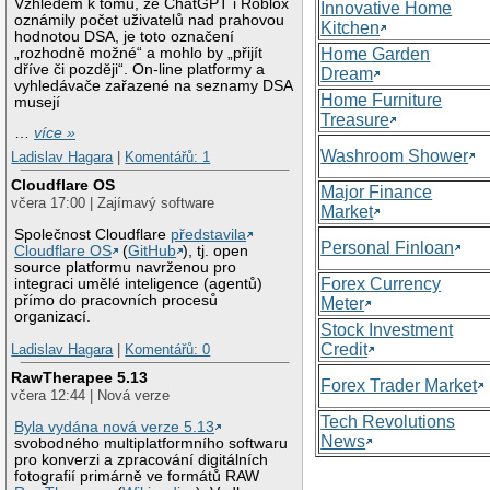
Vzhledem k tomu, že ChatGPT i Roblox
Innovative Home
oznámily počet uživatelů nad prahovou
Kitchen
hodnotou DSA, je toto označení
„rozhodně možné“ a mohlo by „přijít
Home Garden
dříve či později“. On-line platformy a
Dream
vyhledávače zařazené na seznamy DSA
Home Furniture
musejí
Treasure
…
více »
Washroom Shower
Ladislav Hagara
|
Komentářů: 1
Cloudflare OS
Major Finance
včera 17:00 | Zajímavý software
Market
Společnost Cloudflare
představila
Personal Finloan
Cloudflare OS
(
GitHub
), tj. open
source platformu navrženou pro
Forex Currency
integraci umělé inteligence (agentů)
přímo do pracovních procesů
Meter
organizací.
Stock Investment
Credit
Ladislav Hagara
|
Komentářů: 0
RawTherapee 5.13
Forex Trader Market
včera 12:44 | Nová verze
Tech Revolutions
Byla vydána nová verze 5.13
News
svobodného multiplatformního softwaru
pro konverzi a zpracování digitálních
fotografií primárně ve formátů RAW