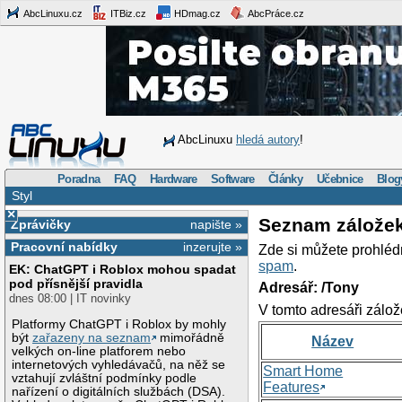
AbcLinuxu.cz
ITBiz.cz
HDmag.cz
AbcPráce.cz
AbcLinuxu
hledá autory
!
Poradna
FAQ
Hardware
Software
Články
Učebnice
Blog
Styl
×
Seznam zálože
Zprávičky
napište »
Pracovní nabídky
inzerujte »
Zde si můžete prohléd
spam
.
EK: ChatGPT i Roblox mohou spadat
pod přísnější pravidla
Adresář: /Tony
dnes 08:00 | IT novinky
V tomto adresáři zálož
Platformy ChatGPT i Roblox by mohly
být
zařazeny na seznam
mimořádně
Název
velkých on-line platforem nebo
internetových vyhledávačů, na něž se
Smart Home
vztahují zvláštní podmínky podle
Features
nařízení o digitálních službách (DSA).