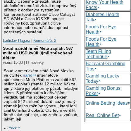
služby. Úspěšné zneužití může
Know Your Health
útočníkům umožnit získat neoprávněný
Facts
přístup k dotčeným systémům,
Diabetes Health
kompromitovat zařízení Cisco Catalyst
SD-WAN a Cisco IOS XE, spustit
Talk
libovolný kód, zpřístupnit citlivé
Foods For Eye
informace nebo narušit dostupnost
Health
postižených systémů.
Foods For Eye
Ladislav Hagara
|
Komentářů: 2
Health
Soud nařídil firmě Meta zaplatit 567
Teeth Filling
milionů USD kvůli újmě způsobené
Technique
dětem
včera 15:33 | IT novinky
Baccarat Gambling
Tips
Soud v americkém státě Nové Mexiko
ve čtvrtek
nařídil
internetové
Gambling Lucky
společnosti Meta Platforms zaplatit 567
Today
milionů dolarů (téměř 12 miliard Kč) za
Gambling Bonus
újmy, které její platformy působí mladým
lidem. S přihlédnutím k dřívějšímu
Poker
verdiktu tak má společnost celkem
zaplatit 942 milionů dolarů, což je malý
Online Betting Ideas
zlomek jejího ročního výnosu, který loni
činil 60 miliard dolarů. Čtvrteční verdikt
firmě také nařizuje, aby změnila způsob,
Real Online Bet
jakým její
…
více »