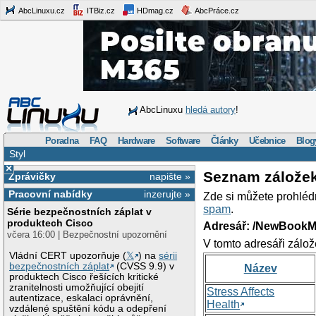
AbcLinuxu.cz
ITBiz.cz
HDmag.cz
AbcPráce.cz
AbcLinuxu
hledá autory
!
Poradna
FAQ
Hardware
Software
Články
Učebnice
Blog
Styl
×
Seznam zálože
Zprávičky
napište »
Pracovní nabídky
inzerujte »
Zde si můžete prohléd
spam
.
Série bezpečnostních záplat v
produktech Cisco
Adresář: /NewBookM
včera 16:00 | Bezpečnostní upozornění
V tomto adresáři zálož
Vládní CERT upozorňuje (
𝕏
) na
sérii
bezpečnostních záplat
(CVSS 9.9) v
Název
produktech Cisco řešících kritické
zranitelnosti umožňující obejití
Stress Affects
autentizace, eskalaci oprávnění,
Health
vzdálené spuštění kódu a odepření