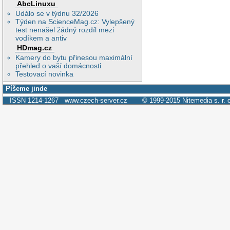
AbcLinuxu
Událo se v týdnu 32/2026
Týden na ScienceMag.cz: Vylepšený
test nenašel žádný rozdíl mezi
vodíkem a antiv
HDmag.cz
Kamery do bytu přinesou maximální
přehled o vaší domácnosti
Testovací novinka
Píšeme jinde
ISSN 1214-1267
www.czech-server.cz
© 1999-2015
Nitemedia s. r. 