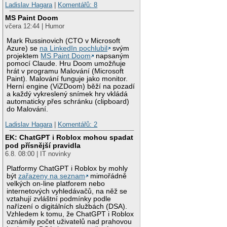
Ladislav Hagara
|
Komentářů: 8
MS Paint Doom
včera 12:44 | Humor
Mark Russinovich (CTO v Microsoft
Azure) se
na LinkedIn pochlubil
svým
projektem
MS Paint Doom
napsaným
pomocí Claude. Hru Doom umožňuje
hrát v programu Malování (Microsoft
Paint). Malování funguje jako monitor.
Herní engine (ViZDoom) běží na pozadí
a každý vykreslený snímek hry vkládá
automaticky přes schránku (clipboard)
do Malování.
Ladislav Hagara
|
Komentářů: 2
EK: ChatGPT i Roblox mohou spadat
pod přísnější pravidla
6.8. 08:00 | IT novinky
Platformy ChatGPT i Roblox by mohly
být
zařazeny na seznam
mimořádně
velkých on-line platforem nebo
internetových vyhledávačů, na něž se
vztahují zvláštní podmínky podle
nařízení o digitálních službách (DSA).
Vzhledem k tomu, že ChatGPT i Roblox
oznámily počet uživatelů nad prahovou