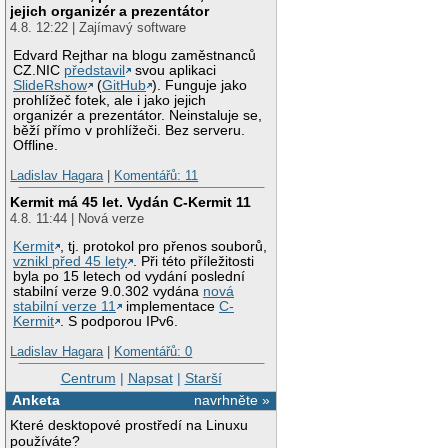
jejich organizér a prezentátor
4.8. 12:22 | Zajímavý software
Edvard Rejthar na blogu zaměstnanců
CZ.NIC
představil
svou aplikaci
SlideRshow
(
GitHub
). Funguje jako
prohlížeč fotek, ale i jako jejich
organizér a prezentátor. Neinstaluje se,
běží přímo v prohlížeči. Bez serveru.
Offline.
Ladislav Hagara
|
Komentářů: 11
Kermit má 45 let. Vydán C-Kermit 11
4.8. 11:44 | Nová verze
Kermit
, tj. protokol pro přenos souborů,
vznikl před 45 lety
. Při této příležitosti
byla po 15 letech od vydání poslední
stabilní verze 9.0.302 vydána
nová
stabilní verze 11
implementace
C-
Kermit
. S podporou IPv6.
Ladislav Hagara
|
Komentářů: 0
Centrum
|
Napsat
|
Starší
Anketa
navrhněte »
Které desktopové prostředí na Linuxu
používáte?