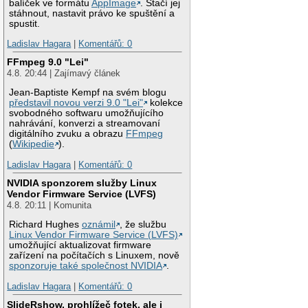
balíček ve formátu
AppImage
. Stačí jej
stáhnout, nastavit právo ke spuštění a
spustit.
Ladislav Hagara
|
Komentářů: 0
FFmpeg 9.0 "Lei"
4.8. 20:44 | Zajímavý článek
Jean-Baptiste Kempf na svém blogu
představil novou verzi 9.0 "Lei"
kolekce
svobodného softwaru umožňujícího
nahrávání, konverzi a streamovaní
digitálního zvuku a obrazu
FFmpeg
(
Wikipedie
).
Ladislav Hagara
|
Komentářů: 0
NVIDIA sponzorem služby Linux
Vendor Firmware Service (LVFS)
4.8. 20:11 | Komunita
Richard Hughes
oznámil
, že službu
Linux Vendor Firmware Service (LVFS)
umožňující aktualizovat firmware
zařízení na počítačích s Linuxem, nově
sponzoruje také společnost NVIDIA
.
Ladislav Hagara
|
Komentářů: 0
SlideRshow, prohlížeč fotek, ale i