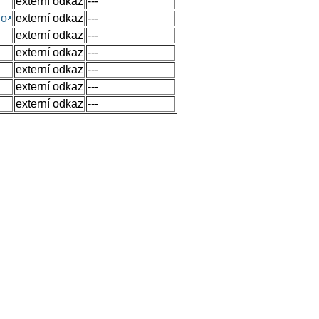
externí odkaz
---
no
externí odkaz
---
externí odkaz
---
externí odkaz
---
externí odkaz
---
externí odkaz
---
externí odkaz
---