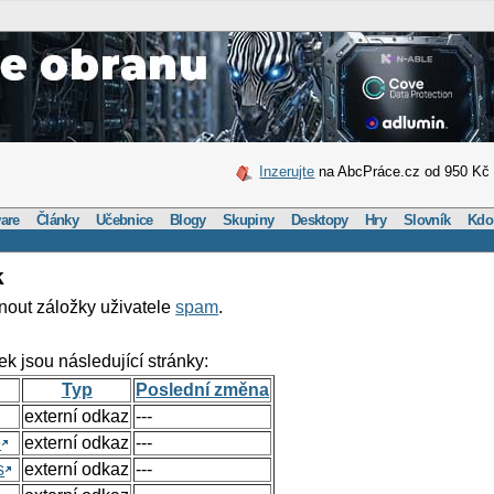
Inzerujte
na AbcPráce.cz od 950 Kč
are
Články
Učebnice
Blogy
Skupiny
Desktopy
Hry
Slovník
Kdo
k
nout záložky uživatele
spam
.
ek jsou následující stránky:
Typ
Poslední změna
externí odkaz
---
e
externí odkaz
---
s
externí odkaz
---