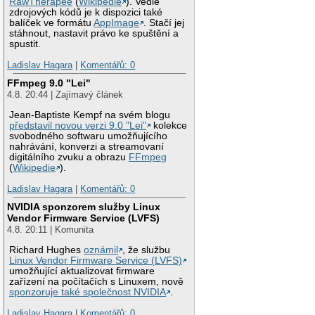
RawTherapee
(
Wikipedie
). Vedle
zdrojových kódů je k dispozici také
balíček ve formátu
AppImage
. Stačí jej
stáhnout, nastavit právo ke spuštění a
spustit.
Ladislav Hagara
|
Komentářů: 0
FFmpeg 9.0 "Lei"
4.8. 20:44 | Zajímavý článek
Jean-Baptiste Kempf na svém blogu
představil novou verzi 9.0 "Lei"
kolekce
svobodného softwaru umožňujícího
nahrávání, konverzi a streamovaní
digitálního zvuku a obrazu
FFmpeg
(
Wikipedie
).
Ladislav Hagara
|
Komentářů: 0
NVIDIA sponzorem služby Linux
Vendor Firmware Service (LVFS)
4.8. 20:11 | Komunita
Richard Hughes
oznámil
, že službu
Linux Vendor Firmware Service (LVFS)
umožňující aktualizovat firmware
zařízení na počítačích s Linuxem, nově
sponzoruje také společnost NVIDIA
.
Ladislav Hagara
|
Komentářů: 0