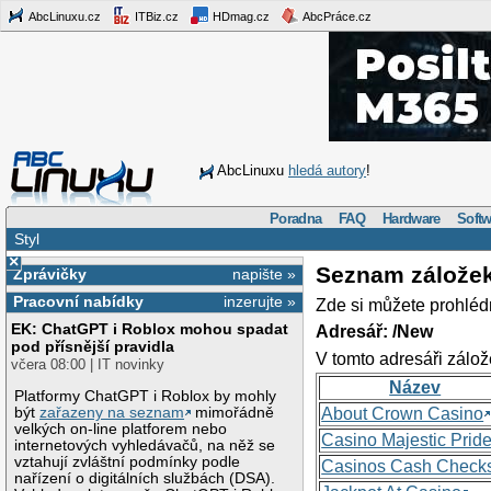
AbcLinuxu.cz
ITBiz.cz
HDmag.cz
AbcPráce.cz
AbcLinuxu
hledá autory
!
Poradna
FAQ
Hardware
Softw
Styl
×
Seznam zálože
Zprávičky
napište »
Pracovní nabídky
inzerujte »
Zde si můžete prohléd
EK: ChatGPT i Roblox mohou spadat
Adresář: /New
pod přísnější pravidla
V tomto adresáři zálož
včera 08:00 | IT novinky
Název
Platformy ChatGPT i Roblox by mohly
být
zařazeny na seznam
mimořádně
About Crown Casino
velkých on-line platforem nebo
Casino Majestic Prid
internetových vyhledávačů, na něž se
vztahují zvláštní podmínky podle
Casinos Cash Check
nařízení o digitálních službách (DSA).