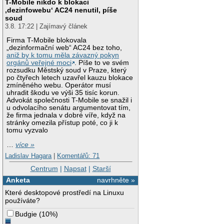
T-Mobile nikdo k blokaci
‚dezinfowebu‘ AC24 nenutil, píše
soud
3.8. 17:22 | Zajímavý článek
Firma T-Mobile blokovala
„dezinformační web“ AC24 bez toho,
aniž by k tomu měla závazný pokyn
orgánů veřejné moci
. Píše to ve svém
rozsudku Městský soud v Praze, který
po čtyřech letech uzavřel kauzu blokace
zmíněného webu. Operátor musí
uhradit škodu ve výši 35 tisíc korun.
Advokát společnosti T-Mobile se snažil i
u odvolacího senátu argumentovat tím,
že firma jednala v dobré víře, když na
stránky omezila přístup poté, co ji k
tomu vyzvalo
…
více »
Ladislav Hagara
|
Komentářů: 71
Centrum
|
Napsat
|
Starší
Anketa
navrhněte »
Které desktopové prostředí na Linuxu
používáte?
Budgie
(
10%
)