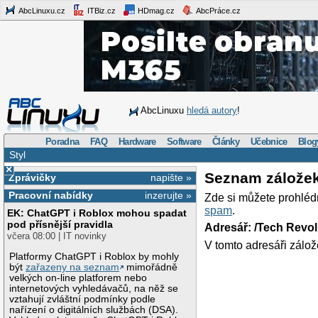
AbcLinuxu.cz
ITBiz.cz
HDmag.cz
AbcPráce.cz
AbcLinuxu
hledá autory
!
Poradna
FAQ
Hardware
Software
Články
Učebnice
Blog
Styl
×
Seznam zálože
Zprávičky
napište »
Pracovní nabídky
inzerujte »
Zde si můžete prohléd
spam
.
EK: ChatGPT i Roblox mohou spadat
pod přísnější pravidla
Adresář: /Tech Revo
včera 08:00 | IT novinky
V tomto adresáři zálož
Platformy ChatGPT i Roblox by mohly
být
zařazeny na seznam
mimořádně
velkých on-line platforem nebo
internetových vyhledávačů, na něž se
vztahují zvláštní podmínky podle
nařízení o digitálních službách (DSA).