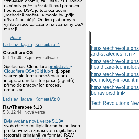
Vzhledem k tomu, že ChatGPT i Roblox
oznámily počet uživatelů nad prahovou
hodnotou DSA, je toto označení
„rozhodně možné“ a mohlo by „přijít
dříve či později“. On-line platformy a
vyhledávače zařazené na seznamy DSA
musejí
…
více »
Ladislav Hagara
|
Komentářů: 4
https://techrevolutio
Cloudflare OS
and-strategies.html
5.8. 17:00 | Zajímavý software
https://techrevoluti
Společnost Cloudflare
představila
healthcare-technology
Cloudflare OS
(
GitHub
), tj. open
https://techrevolutio
source platformu navrženou pro
technology-in-our.htm
integraci umělé inteligence (agentů)
přímo do pracovních procesů
https://techrevolutio
organizací.
behaviors.html
Ladislav Hagara
|
Komentářů: 0
Tech Revolutions Ne
RawTherapee 5.13
5.8. 12:44 | Nová verze
Byla vydána nová verze 5.13
svobodného multiplatformního softwaru
pro konverzi a zpracování digitálních
fotografií primárně ve formátů RAW