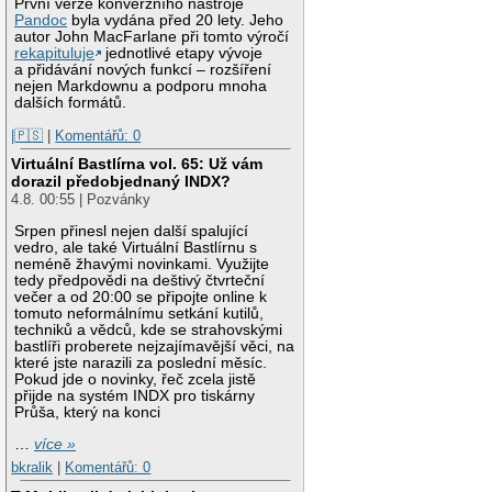
První verze konverzního nástroje
Pandoc
byla vydána před 20 lety. Jeho
autor John MacFarlane při tomto výročí
rekapituluje
jednotlivé etapy vývoje
a přidávání nových funkcí – rozšíření
nejen Markdownu a podporu mnoha
dalších formátů.
|🇵🇸
|
Komentářů: 0
Virtuální Bastlírna vol. 65: Už vám
dorazil předobjednaný INDX?
4.8. 00:55 | Pozvánky
Srpen přinesl nejen další spalující
vedro, ale také Virtuální Bastlírnu s
neméně žhavými novinkami. Využijte
tedy předpovědi na deštivý čtvrteční
večer a od 20:00 se připojte online k
tomuto neformálnímu setkání kutilů,
techniků a vědců, kde se strahovskými
bastlíři proberete nejzajímavější věci, na
které jste narazili za poslední měsíc.
Pokud jde o novinky, řeč zcela jistě
přijde na systém INDX pro tiskárny
Průša, který na konci
…
více »
bkralik
|
Komentářů: 0