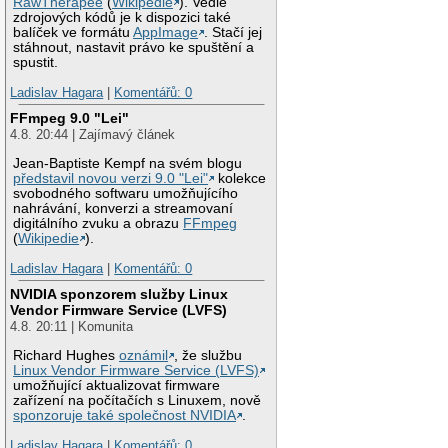
RawTherapee
(
Wikipedie
). Vedle
zdrojových kódů je k dispozici také
balíček ve formátu
AppImage
. Stačí jej
stáhnout, nastavit právo ke spuštění a
spustit.
Ladislav Hagara
|
Komentářů: 0
FFmpeg 9.0 "Lei"
4.8. 20:44 | Zajímavý článek
Jean-Baptiste Kempf na svém blogu
představil novou verzi 9.0 "Lei"
kolekce
svobodného softwaru umožňujícího
nahrávání, konverzi a streamovaní
digitálního zvuku a obrazu
FFmpeg
(
Wikipedie
).
Ladislav Hagara
|
Komentářů: 0
NVIDIA sponzorem služby Linux
Vendor Firmware Service (LVFS)
4.8. 20:11 | Komunita
Richard Hughes
oznámil
, že službu
Linux Vendor Firmware Service (LVFS)
umožňující aktualizovat firmware
zařízení na počítačích s Linuxem, nově
sponzoruje také společnost NVIDIA
.
Ladislav Hagara
|
Komentářů: 0