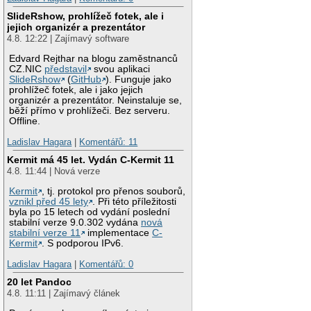
SlideRshow, prohlížeč fotek, ale i
jejich organizér a prezentátor
4.8. 12:22 | Zajímavý software
Edvard Rejthar na blogu zaměstnanců
CZ.NIC
představil
svou aplikaci
SlideRshow
(
GitHub
). Funguje jako
prohlížeč fotek, ale i jako jejich
organizér a prezentátor. Neinstaluje se,
běží přímo v prohlížeči. Bez serveru.
Offline.
Ladislav Hagara
|
Komentářů: 11
Kermit má 45 let. Vydán C-Kermit 11
4.8. 11:44 | Nová verze
Kermit
, tj. protokol pro přenos souborů,
vznikl před 45 lety
. Při této příležitosti
byla po 15 letech od vydání poslední
stabilní verze 9.0.302 vydána
nová
stabilní verze 11
implementace
C-
Kermit
. S podporou IPv6.
Ladislav Hagara
|
Komentářů: 0
20 let Pandoc
4.8. 11:11 | Zajímavý článek