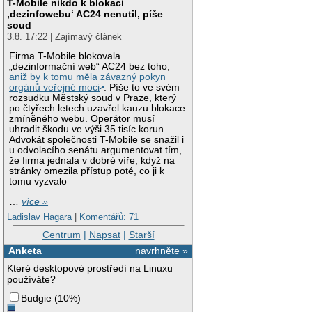
T-Mobile nikdo k blokaci
‚dezinfowebu‘ AC24 nenutil, píše
soud
3.8. 17:22 | Zajímavý článek
Firma T-Mobile blokovala
„dezinformační web“ AC24 bez toho,
aniž by k tomu měla závazný pokyn
orgánů veřejné moci
. Píše to ve svém
rozsudku Městský soud v Praze, který
po čtyřech letech uzavřel kauzu blokace
zmíněného webu. Operátor musí
uhradit škodu ve výši 35 tisíc korun.
Advokát společnosti T-Mobile se snažil i
u odvolacího senátu argumentovat tím,
že firma jednala v dobré víře, když na
stránky omezila přístup poté, co ji k
tomu vyzvalo
…
více »
Ladislav Hagara
|
Komentářů: 71
Centrum
|
Napsat
|
Starší
Anketa
navrhněte »
Které desktopové prostředí na Linuxu
používáte?
Budgie
(
10%
)