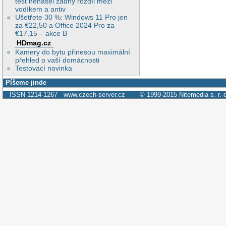
test nenašel žádný rozdíl mezi
vodíkem a antiv
Ušetřete 30 %: Windows 11 Pro jen
za €22,50 a Office 2024 Pro za
€17,15 – akce B
HDmag.cz
Kamery do bytu přinesou maximální
přehled o vaší domácnosti
Testovací novinka
Píšeme jinde
ISSN 1214-1267
www.czech-server.cz
© 1999-2015
Nitemedia s. r. 