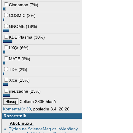
Cinnamon
(
7%
)
COSMIC
(
2%
)
GNOME
(
18%
)
KDE Plasma
(
30%
)
LXQt
(
6%
)
MATE
(
6%
)
TDE
(
2%
)
Xfce
(
15%
)
jiné/žádné
(
23%
)
Celkem 2335 hlasů
Komentářů: 30
, poslední 3.4. 20:20
Rozcestník
AbcLinuxu
Týden na ScienceMag.cz: Vylepšený