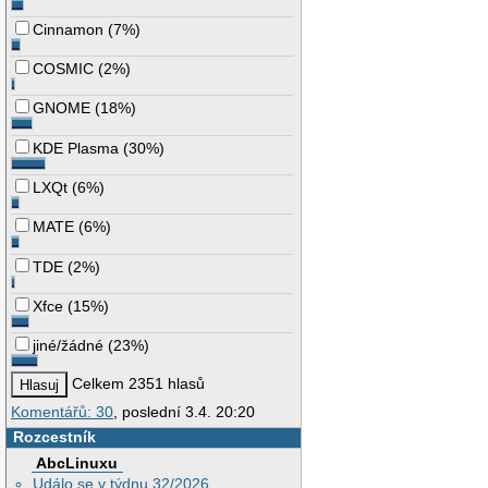
Cinnamon
(
7%
)
COSMIC
(
2%
)
GNOME
(
18%
)
KDE Plasma
(
30%
)
LXQt
(
6%
)
MATE
(
6%
)
TDE
(
2%
)
Xfce
(
15%
)
jiné/žádné
(
23%
)
Celkem 2351 hlasů
Komentářů: 30
, poslední 3.4. 20:20
Rozcestník
AbcLinuxu
Událo se v týdnu 32/2026