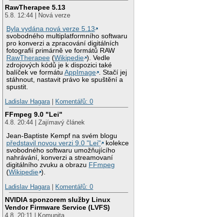
RawTherapee 5.13
5.8. 12:44 | Nová verze
Byla vydána nová verze 5.13
svobodného multiplatformního softwaru
pro konverzi a zpracování digitálních
fotografií primárně ve formátů RAW
RawTherapee
(
Wikipedie
). Vedle
zdrojových kódů je k dispozici také
balíček ve formátu
AppImage
. Stačí jej
stáhnout, nastavit právo ke spuštění a
spustit.
Ladislav Hagara
|
Komentářů: 0
FFmpeg 9.0 "Lei"
4.8. 20:44 | Zajímavý článek
Jean-Baptiste Kempf na svém blogu
představil novou verzi 9.0 "Lei"
kolekce
svobodného softwaru umožňujícího
nahrávání, konverzi a streamovaní
digitálního zvuku a obrazu
FFmpeg
(
Wikipedie
).
Ladislav Hagara
|
Komentářů: 0
NVIDIA sponzorem služby Linux
Vendor Firmware Service (LVFS)
4.8. 20:11 | Komunita