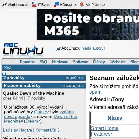
AbcLinuxu.cz
ITBiz.cz
HDmag.cz
AbcPráce.cz
AbcLinuxu
hledá autory
!
Poradna
FAQ
Hardware
Software
Články
Učebnice
Blog
Styl
×
Seznam zálože
Zprávičky
napište »
Pracovní nabídky
inzerujte »
Zde si můžete prohléd
spam
.
Quake: Dawn of the Machine
dnes 04:44 | IT novinky
Adresář: /Tony
V tomto adresáři zálož
U příležitosti 30. výročí vydání
počítačové hry
Quake
byla
vydána
nová epizoda
s názvem
Dawn of the
Název
Machine
(
Steam
).
Smart Home
Ladislav Hagara
|
Komentářů: 3
Features
Série bezpečnostních záplat v