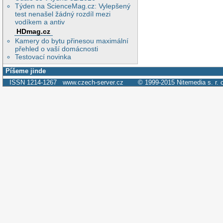
Týden na ScienceMag.cz: Vylepšený
test nenašel žádný rozdíl mezi
vodíkem a antiv
HDmag.cz
Kamery do bytu přinesou maximální
přehled o vaší domácnosti
Testovací novinka
Píšeme jinde
ISSN 1214-1267
www.czech-server.cz
© 1999-2015
Nitemedia s. r. 