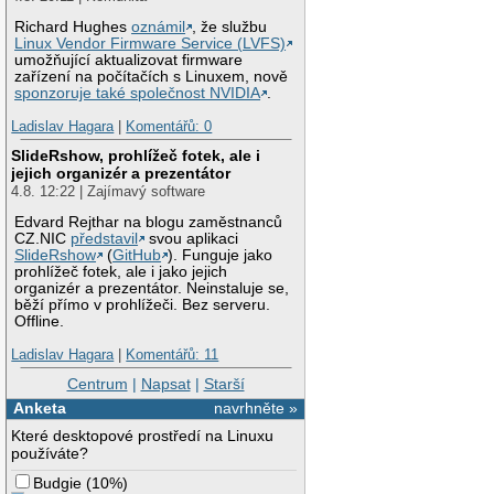
Richard Hughes
oznámil
, že službu
Linux Vendor Firmware Service (LVFS)
umožňující aktualizovat firmware
zařízení na počítačích s Linuxem, nově
sponzoruje také společnost NVIDIA
.
Ladislav Hagara
|
Komentářů: 0
SlideRshow, prohlížeč fotek, ale i
jejich organizér a prezentátor
4.8. 12:22 | Zajímavý software
Edvard Rejthar na blogu zaměstnanců
CZ.NIC
představil
svou aplikaci
SlideRshow
(
GitHub
). Funguje jako
prohlížeč fotek, ale i jako jejich
organizér a prezentátor. Neinstaluje se,
běží přímo v prohlížeči. Bez serveru.
Offline.
Ladislav Hagara
|
Komentářů: 11
Centrum
|
Napsat
|
Starší
Anketa
navrhněte »
Které desktopové prostředí na Linuxu
používáte?
Budgie
(
10%
)