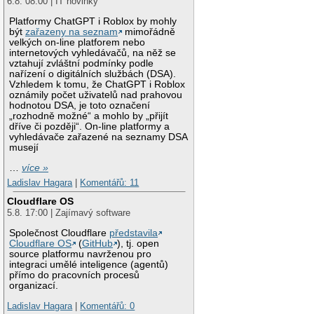
6.8. 08:00 | IT novinky
Platformy ChatGPT i Roblox by mohly
být
zařazeny na seznam
mimořádně
velkých on-line platforem nebo
internetových vyhledávačů, na něž se
vztahují zvláštní podmínky podle
nařízení o digitálních službách (DSA).
Vzhledem k tomu, že ChatGPT i Roblox
oznámily počet uživatelů nad prahovou
hodnotou DSA, je toto označení
„rozhodně možné“ a mohlo by „přijít
dříve či později“. On-line platformy a
vyhledávače zařazené na seznamy DSA
musejí
…
více »
Ladislav Hagara
|
Komentářů: 11
Cloudflare OS
5.8. 17:00 | Zajímavý software
Společnost Cloudflare
představila
Cloudflare OS
(
GitHub
), tj. open
source platformu navrženou pro
integraci umělé inteligence (agentů)
přímo do pracovních procesů
organizací.
Ladislav Hagara
|
Komentářů: 0