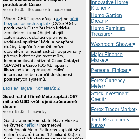
Innovative Home
produktech Cisco
Kitchen
včera 16:00 | Bezpečnostní upozornění
Home Garden
Vládní CERT upozorňuje (
𝕏
) na
sérii
Dream
bezpečnostních záplat
(CVSS 9.9) v
produktech Cisco řešících kritické
Home Furniture
zranitelnosti umožňující obejití
Treasure
autentizace, eskalaci oprávnění,
vzdálené spuštění kódu a odepření
Washroom Shower
služby. Úspěšné zneužití může
útočníkům umožnit získat neoprávněný
Major Finance
přístup k dotčeným systémům,
Market
kompromitovat zařízení Cisco Catalyst
SD-WAN a Cisco IOS XE, spustit
libovolný kód, zpřístupnit citlivé
Personal Finloan
informace nebo narušit dostupnost
postižených systémů.
Forex Currency
Meter
Ladislav Hagara
|
Komentářů: 2
Stock Investment
Soud nařídil firmě Meta zaplatit 567
Credit
milionů USD kvůli újmě způsobené
dětem
Forex Trader Market
včera 15:33 | IT novinky
Tech Revolutions
Soud v americkém státě Nové Mexiko
News
ve čtvrtek
nařídil
internetové
společnosti Meta Platforms zaplatit 567
milionů dolarů (téměř 12 miliard Kč) za