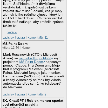
újmy, které její platformy působí mladým
lidem. S přihlédnutím k dřívějšímu
verdiktu tak má společnost celkem
zaplatit 942 milionů dolarů, což je malý
zlomek jejího ročního výnosu, který loni
činil 60 miliard dolarů. Čtvrteční verdikt
firmě také nařizuje, aby změnila způsob,
jakým její
…
více »
Ladislav Hagara
|
Komentářů: 11
MS Paint Doom
včera 12:44 | Humor
Mark Russinovich (CTO v Microsoft
Azure) se
na LinkedIn pochlubil
svým
projektem
MS Paint Doom
napsaným
pomocí Claude. Hru Doom umožňuje
hrát v programu Malování (Microsoft
Paint). Malování funguje jako monitor.
Herní engine (ViZDoom) běží na pozadí
a každý vykreslený snímek hry vkládá
automaticky přes schránku (clipboard)
do Malování.
Ladislav Hagara
|
Komentářů: 2
EK: ChatGPT i Roblox mohou spadat
pod přísnější pravidla