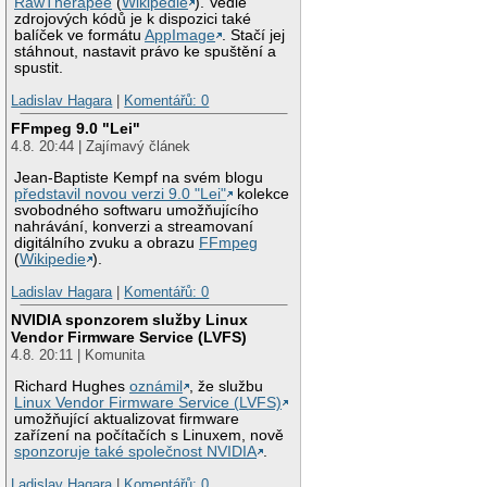
RawTherapee
(
Wikipedie
). Vedle
zdrojových kódů je k dispozici také
balíček ve formátu
AppImage
. Stačí jej
stáhnout, nastavit právo ke spuštění a
spustit.
Ladislav Hagara
|
Komentářů: 0
FFmpeg 9.0 "Lei"
4.8. 20:44 | Zajímavý článek
Jean-Baptiste Kempf na svém blogu
představil novou verzi 9.0 "Lei"
kolekce
svobodného softwaru umožňujícího
nahrávání, konverzi a streamovaní
digitálního zvuku a obrazu
FFmpeg
(
Wikipedie
).
Ladislav Hagara
|
Komentářů: 0
NVIDIA sponzorem služby Linux
Vendor Firmware Service (LVFS)
4.8. 20:11 | Komunita
Richard Hughes
oznámil
, že službu
Linux Vendor Firmware Service (LVFS)
umožňující aktualizovat firmware
zařízení na počítačích s Linuxem, nově
sponzoruje také společnost NVIDIA
.
Ladislav Hagara
|
Komentářů: 0