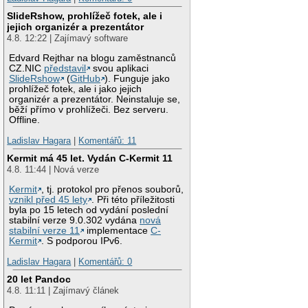
SlideRshow, prohlížeč fotek, ale i
jejich organizér a prezentátor
4.8. 12:22 | Zajímavý software
Edvard Rejthar na blogu zaměstnanců
CZ.NIC
představil
svou aplikaci
SlideRshow
(
GitHub
). Funguje jako
prohlížeč fotek, ale i jako jejich
organizér a prezentátor. Neinstaluje se,
běží přímo v prohlížeči. Bez serveru.
Offline.
Ladislav Hagara
|
Komentářů: 11
Kermit má 45 let. Vydán C-Kermit 11
4.8. 11:44 | Nová verze
Kermit
, tj. protokol pro přenos souborů,
vznikl před 45 lety
. Při této příležitosti
byla po 15 letech od vydání poslední
stabilní verze 9.0.302 vydána
nová
stabilní verze 11
implementace
C-
Kermit
. S podporou IPv6.
Ladislav Hagara
|
Komentářů: 0
20 let Pandoc
4.8. 11:11 | Zajímavý článek