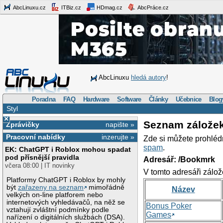
AbcLinuxu.cz
ITBiz.cz
HDmag.cz
AbcPráce.cz
AbcLinuxu
hledá autory
!
Poradna
FAQ
Hardware
Software
Články
Učebnice
Blog
Styl
×
Seznam zálože
Zprávičky
napište »
Pracovní nabídky
inzerujte »
Zde si můžete prohléd
spam
.
EK: ChatGPT i Roblox mohou spadat
pod přísnější pravidla
Adresář: /Bookmrk
včera 08:00 | IT novinky
V tomto adresáři zálož
Platformy ChatGPT i Roblox by mohly
být
zařazeny na seznam
mimořádně
Název
velkých on-line platforem nebo
internetových vyhledávačů, na něž se
Bonus Poker
vztahují zvláštní podmínky podle
Games
nařízení o digitálních službách (DSA).