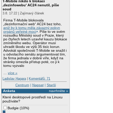
T-Mobile nikdo k blokaci
‚dezinfowebu‘ AC24 nenutil, píše
soud
3.8. 17:22 | Zajímavý článek
Firma T-Mobile blokovala
„dezinformační web“ AC24 bez toho,
aniž by k tomu měla závazný pokyn
orgánů veřejné moci
. Píše to ve svém
rozsudku Městský soud v Praze, který
po čtyřech letech uzavřel kauzu blokace
zmíněného webu. Operátor musí
uhradit škodu ve výši 35 tisíc korun.
Advokát společnosti T-Mobile se snažil i
u odvolacího senátu argumentovat tím,
že firma jednala v dobré víře, když na
stránky omezila přístup poté, co ji k
tomu vyzvalo
…
více »
Ladislav Hagara
|
Komentářů: 71
Centrum
|
Napsat
|
Starší
Anketa
navrhněte »
Které desktopové prostředí na Linuxu
používáte?
Budgie
(
10%
)