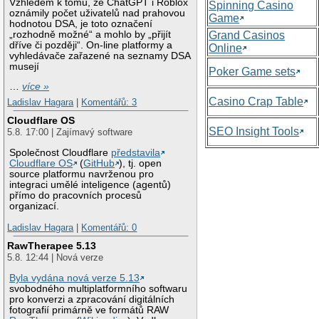
Vzhledem k tomu, že ChatGPT i Roblox
Spinning Casino
oznámily počet uživatelů nad prahovou
Game
hodnotou DSA, je toto označení
„rozhodně možné“ a mohlo by „přijít
Grand Casinos
dříve či později“. On-line platformy a
Online
vyhledávače zařazené na seznamy DSA
musejí
Poker Game sets
…
více »
Casino Crap Table
Ladislav Hagara
|
Komentářů: 3
Cloudflare OS
SEO Insight Tools
5.8. 17:00 | Zajímavý software
Společnost Cloudflare
představila
Cloudflare OS
(
GitHub
), tj. open
source platformu navrženou pro
integraci umělé inteligence (agentů)
přímo do pracovních procesů
organizací.
Ladislav Hagara
|
Komentářů: 0
RawTherapee 5.13
5.8. 12:44 | Nová verze
Byla vydána nová verze 5.13
svobodného multiplatformního softwaru
pro konverzi a zpracování digitálních
fotografií primárně ve formátů RAW