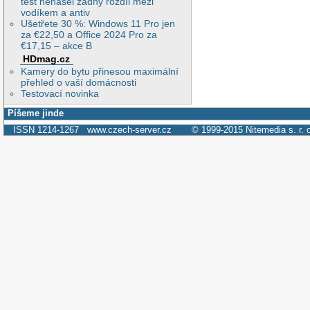
test nenašel žádný rozdíl mezi
vodíkem a antiv
Ušetřete 30 %: Windows 11 Pro jen
za €22,50 a Office 2024 Pro za
€17,15 – akce B
HDmag.cz
Kamery do bytu přinesou maximální
přehled o vaší domácnosti
Testovací novinka
Píšeme jinde
ISSN 1214-1267
www.czech-server.cz
© 1999-2015
Nitemedia s. r. 