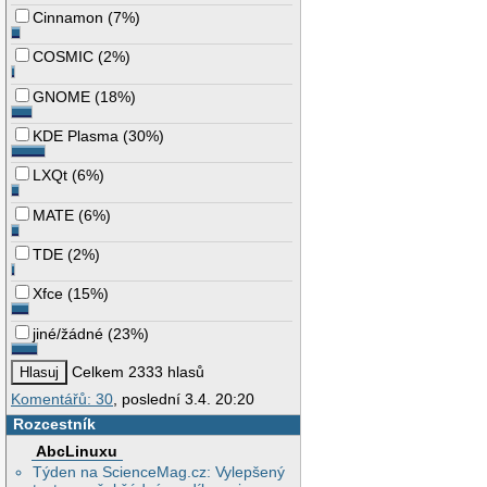
Cinnamon
(
7%
)
COSMIC
(
2%
)
GNOME
(
18%
)
KDE Plasma
(
30%
)
LXQt
(
6%
)
MATE
(
6%
)
TDE
(
2%
)
Xfce
(
15%
)
jiné/žádné
(
23%
)
Celkem 2333 hlasů
Komentářů: 30
, poslední 3.4. 20:20
Rozcestník
AbcLinuxu
Týden na ScienceMag.cz: Vylepšený