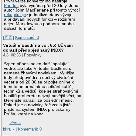
První verze konverzního nástroje
Pandoc
byla vydána před 20 lety. Jeho
autor John MacFarlane při tomto výročí
rekapituluje
jednotlivé etapy vývoje
a přidávání nových funkcí – rozšíření
nejen Markdownu a podporu mnoha
dalších formátů.
|🇵🇸
|
Komentářů: 0
Virtuální Bastlírna vol. 65: Už vám
dorazil předobjednaný INDX?
4.8. 00:55 | Pozvánky
Srpen přinesl nejen další spalující
vedro, ale také Virtuální Bastlírnu s
neméně žhavými novinkami. Využijte
tedy předpovědi na deštivý čtvrteční
večer a od 20:00 se připojte online k
tomuto neformálnímu setkání kutilů,
techniků a vědců, kde se strahovskými
bastlíři proberete nejzajímavější věci, na
které jste narazili za poslední měsíc.
Pokud jde o novinky, řeč zcela jistě
přijde na systém INDX pro tiskárny
Průša, který na konci
…
více »
bkralik
|
Komentářů: 0