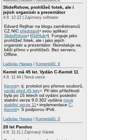
SlideRshow, prohlížeč fotek, ale i
jejich organizér a prezentátor
4.8. 12:22 | Zajímavý software
Edvard Rejthar na blogu zaměstnanců
CZ.NIC
představil
svou aplikaci
SlideRshow
(
GitHub
). Funguje jako
prohlížeč fotek, ale i jako jejich
organizér a prezentátor. Neinstaluje se,
běží přímo v prohlížeči. Bez serveru.
Offline.
Ladislav Hagara
|
Komentářů: 9
Kermit má 45 let. Vydán C-Kermit 11
4.8. 11:44 | Nová verze
Kermit
, tj. protokol pro přenos souborů,
vznikl před 45 lety
. Při této příležitosti
byla po 15 letech od vydání poslední
stabilní verze 9.0.302 vydána
nová
stabilní verze 11
implementace
C-
Kermit
. S podporou IPv6.
Ladislav Hagara
|
Komentářů: 0
20 let Pandoc
4.8. 11:11 | Zajímavý článek