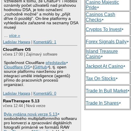
Vzhledem k tomu, že ChatGPT i Roblox
Casino Majestic
oznámily počet uživatelů nad prahovou
Pride
hodnotou DSA, je toto označení
„rozhodně možné“ a mohlo by „přijít
Casinos Cash
dříve či později“. On-line platformy a
Checks
vyhledávače zařazené na seznamy DSA
musejí
Cryptos To Invest
…
více »
Forex Signals Daily
Ladislav Hagara
|
Komentářů: 1
Cloudflare OS
Island Treasure
včera 17:00 | Zajímavý software
Casino
Společnost Cloudflare
představila
Jackpot At Casino
Cloudflare OS
(
GitHub
), tj. open
source platformu navrženou pro
integraci umělé inteligence (agentů)
Tax On Stocks
přímo do pracovních procesů
organizací.
Trade In Bull Market
Ladislav Hagara
|
Komentářů: 0
RawTherapee 5.13
Trade In Shares
včera 12:44 | Nová verze
Byla vydána nová verze 5.13
svobodného multiplatformního softwaru
pro konverzi a zpracování digitálních
fotografií primárně ve formátů RAW