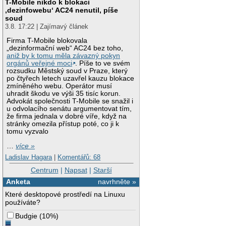
T-Mobile nikdo k blokaci
‚dezinfowebu‘ AC24 nenutil, píše
soud
3.8. 17:22 | Zajímavý článek
Firma T-Mobile blokovala
„dezinformační web“ AC24 bez toho,
aniž by k tomu měla závazný pokyn
orgánů veřejné moci
. Píše to ve svém
rozsudku Městský soud v Praze, který
po čtyřech letech uzavřel kauzu blokace
zmíněného webu. Operátor musí
uhradit škodu ve výši 35 tisíc korun.
Advokát společnosti T-Mobile se snažil i
u odvolacího senátu argumentovat tím,
že firma jednala v dobré víře, když na
stránky omezila přístup poté, co ji k
tomu vyzvalo
…
více »
Ladislav Hagara
|
Komentářů: 68
Centrum
|
Napsat
|
Starší
Anketa
navrhněte »
Které desktopové prostředí na Linuxu
používáte?
Budgie
(
10%
)