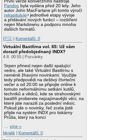
První verze konverzního nástroje
Pandoc
byla vydána před 20 lety. Jeho
autor John MacFarlane při tomto výročí
rekapituluje
jednotlivé etapy vývoje
a přidávání nových funkcí – rozšíření
nejen Markdownu a podporu mnoha
dalších formátů.
|🇵🇸
|
Komentářů: 0
Virtuální Bastlírna vol. 65: Už vám
dorazil předobjednaný INDX?
4.8. 00:55 | Pozvánky
Srpen přinesl nejen další spalující
vedro, ale také Virtuální Bastlírnu s
neméně žhavými novinkami. Využijte
tedy předpovědi na deštivý čtvrteční
večer a od 20:00 se připojte online k
tomuto neformálnímu setkání kutilů,
techniků a vědců, kde se strahovskými
bastlíři proberete nejzajímavější věci, na
které jste narazili za poslední měsíc.
Pokud jde o novinky, řeč zcela jistě
přijde na systém INDX pro tiskárny
Průša, který na konci
…
více »
bkralik
|
Komentářů: 0