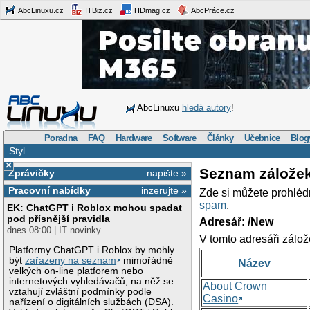
AbcLinuxu.cz
ITBiz.cz
HDmag.cz
AbcPráce.cz
AbcLinuxu
hledá autory
!
Poradna
FAQ
Hardware
Software
Články
Učebnice
Blog
Styl
×
Seznam zálože
Zprávičky
napište »
Pracovní nabídky
inzerujte »
Zde si můžete prohléd
spam
.
EK: ChatGPT i Roblox mohou spadat
pod přísnější pravidla
Adresář: /New
dnes 08:00 | IT novinky
V tomto adresáři zálož
Platformy ChatGPT i Roblox by mohly
být
zařazeny na seznam
mimořádně
Název
velkých on-line platforem nebo
internetových vyhledávačů, na něž se
About Crown
vztahují zvláštní podmínky podle
Casino
nařízení o digitálních službách (DSA).