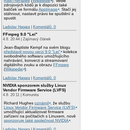
RawTherapee
(
Wikipedie
). Vedle
zdrojových kódů je k dispozici také
balíček ve formátu
AppImage
. Stačí jej
stáhnout, nastavit právo ke spuštění a
spustit.
Ladislav Hagara
|
Komentářů: 0
FFmpeg 9.0 "Lei"
4.8. 20:44 | Zajímavý článek
Jean-Baptiste Kempf na svém blogu
představil novou verzi 9.0 "Lei"
kolekce
svobodného softwaru umožňujícího
nahrávání, konverzi a streamovaní
digitálního zvuku a obrazu
FFmpeg
(
Wikipedie
).
Ladislav Hagara
|
Komentářů: 0
NVIDIA sponzorem služby Linux
Vendor Firmware Service (LVFS)
4.8. 20:11 | Komunita
Richard Hughes
oznámil
, že službu
Linux Vendor Firmware Service (LVFS)
umožňující aktualizovat firmware
zařízení na počítačích s Linuxem, nově
sponzoruje také společnost NVIDIA
.
Ladislav Hagara
|
Komentářů: 0