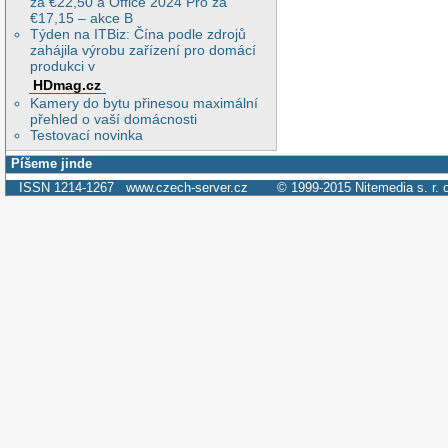
za €22,50 a Office 2024 Pro za
€17,15 – akce B
Týden na ITBiz: Čína podle zdrojů
zahájila výrobu zařízení pro domácí
produkci v
HDmag.cz
Kamery do bytu přinesou maximální
přehled o vaší domácnosti
Testovací novinka
Píšeme jinde
ISSN 1214-1267
www.czech-server.cz
© 1999-2015
Nitemedia s. r. 