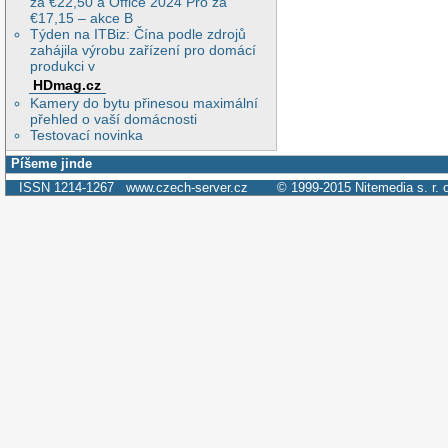
za €22,50 a Office 2024 Pro za
€17,15 – akce B
Týden na ITBiz: Čína podle zdrojů
zahájila výrobu zařízení pro domácí
produkci v
HDmag.cz
Kamery do bytu přinesou maximální
přehled o vaší domácnosti
Testovací novinka
Píšeme jinde
ISSN 1214-1267
www.czech-server.cz
© 1999-2015
Nitemedia s. r. 