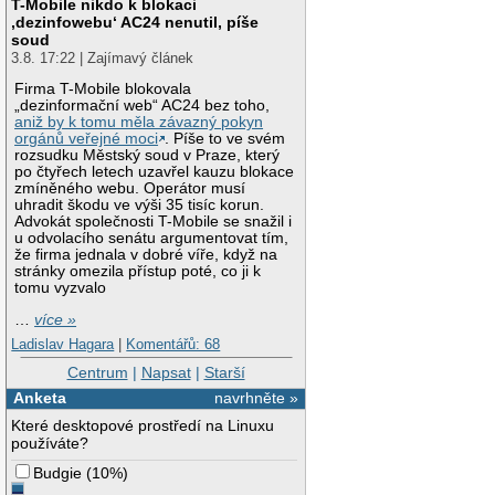
T-Mobile nikdo k blokaci
‚dezinfowebu‘ AC24 nenutil, píše
soud
3.8. 17:22 | Zajímavý článek
Firma T-Mobile blokovala
„dezinformační web“ AC24 bez toho,
aniž by k tomu měla závazný pokyn
orgánů veřejné moci
. Píše to ve svém
rozsudku Městský soud v Praze, který
po čtyřech letech uzavřel kauzu blokace
zmíněného webu. Operátor musí
uhradit škodu ve výši 35 tisíc korun.
Advokát společnosti T-Mobile se snažil i
u odvolacího senátu argumentovat tím,
že firma jednala v dobré víře, když na
stránky omezila přístup poté, co ji k
tomu vyzvalo
…
více »
Ladislav Hagara
|
Komentářů: 68
Centrum
|
Napsat
|
Starší
Anketa
navrhněte »
Které desktopové prostředí na Linuxu
používáte?
Budgie
(
10%
)