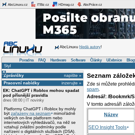
AbcLinuxu.cz
ITBiz.cz
HDmag.cz
AbcPráce.cz
AbcLinuxu
hledá autory
!
Poradna
FAQ
Hardware
Software
Články
Učebnice
Blog
Styl
×
Seznam zálože
Zprávičky
napište »
Pracovní nabídky
inzerujte »
Zde si můžete prohléd
spam
.
EK: ChatGPT i Roblox mohou spadat
pod přísnější pravidla
Adresář: /Bookmrk/S
dnes 08:00 | IT novinky
V tomto adresáři zálož
Platformy ChatGPT i Roblox by mohly
být
zařazeny na seznam
mimořádně
Název
velkých on-line platforem nebo
internetových vyhledávačů, na něž se
vztahují zvláštní podmínky podle
SEO Insight Tools
nařízení o digitálních službách (DSA).