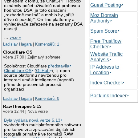
Vzhledem k tomu, že ChatGPT i Roblox
Guest Posting
oznámily počet uživatelů nad prahovou
hodnotou DSA, je toto označení
„rozhodně možné“ a mohlo by „přijít
Moz Domain
dříve či později“. On-line platformy a
Authority
vyhledávače zařazené na seznamy DSA
musejí
Spam Score
…
více »
Free Trustflow
Ladislav Hagara
|
Komentářů: 1
Checker
Cloudflare OS
Website Traffic
včera 17:00 | Zajímavý software
Analysis
Společnost Cloudflare
představila
IP Address to
Cloudflare OS
(
GitHub
), tj. open
Location
source platformu navrženou pro
integraci umělé inteligence (agentů)
Index Checker
přímo do pracovních procesů
organizací.
Backlink Indexer
Ladislav Hagara
|
Komentářů: 0
RawTherapee 5.13
včera 12:44 | Nová verze
Byla vydána nová verze 5.13
svobodného multiplatformního softwaru
pro konverzi a zpracování digitálních
fotografií primárně ve formátů RAW