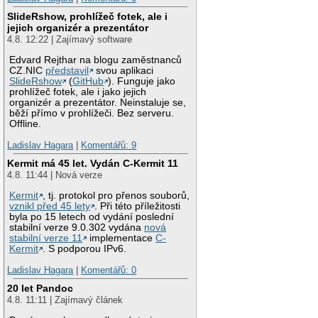
SlideRshow, prohlížeč fotek, ale i
jejich organizér a prezentátor
4.8. 12:22 | Zajímavý software
Edvard Rejthar na blogu zaměstnanců
CZ.NIC
představil
svou aplikaci
SlideRshow
(
GitHub
). Funguje jako
prohlížeč fotek, ale i jako jejich
organizér a prezentátor. Neinstaluje se,
běží přímo v prohlížeči. Bez serveru.
Offline.
Ladislav Hagara
|
Komentářů: 9
Kermit má 45 let. Vydán C-Kermit 11
4.8. 11:44 | Nová verze
Kermit
, tj. protokol pro přenos souborů,
vznikl před 45 lety
. Při této příležitosti
byla po 15 letech od vydání poslední
stabilní verze 9.0.302 vydána
nová
stabilní verze 11
implementace
C-
Kermit
. S podporou IPv6.
Ladislav Hagara
|
Komentářů: 0
20 let Pandoc
4.8. 11:11 | Zajímavý článek