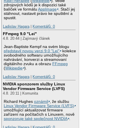
RawTherapee
(
Wikipedie
). Vedle
zdrojových kódů je k dispozici také
balíček ve formátu
AppImage
. Stačí jej
stáhnout, nastavit právo ke spuštění a
spustit.
Ladislav Hagara
|
Komentářů: 0
FFmpeg 9.0 "Lei"
4.8. 20:44 | Zajímavý článek
Jean-Baptiste Kempf na svém blogu
představil novou verzi 9.0 "Lei"
kolekce
svobodného softwaru umožňujícího
nahrávání, konverzi a streamovaní
digitálního zvuku a obrazu
FFmpeg
(
Wikipedie
).
Ladislav Hagara
|
Komentářů: 0
NVIDIA sponzorem služby Linux
Vendor Firmware Service (LVFS)
4.8. 20:11 | Komunita
Richard Hughes
oznámil
, že službu
Linux Vendor Firmware Service (LVFS)
umožňující aktualizovat firmware
zařízení na počítačích s Linuxem, nově
sponzoruje také společnost NVIDIA
.
Ladislav Hagara
|
Komentářů: 0