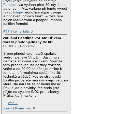
První verze konverzního nástroje
Pandoc
byla vydána před 20 lety. Jeho
autor John MacFarlane při tomto výročí
rekapituluje
jednotlivé etapy vývoje
a přidávání nových funkcí – rozšíření
nejen Markdownu a podporu mnoha
dalších formátů.
|🇵🇸
|
Komentářů: 0
Virtuální Bastlírna vol. 65: Už vám
dorazil předobjednaný INDX?
4.8. 00:55 | Pozvánky
Srpen přinesl nejen další spalující
vedro, ale také Virtuální Bastlírnu s
neméně žhavými novinkami. Využijte
tedy předpovědi na deštivý čtvrteční
večer a od 20:00 se připojte online k
tomuto neformálnímu setkání kutilů,
techniků a vědců, kde se strahovskými
bastlíři proberete nejzajímavější věci, na
které jste narazili za poslední měsíc.
Pokud jde o novinky, řeč zcela jistě
přijde na systém INDX pro tiskárny
Průša, který na konci
…
více »
bkralik
|
Komentářů: 0