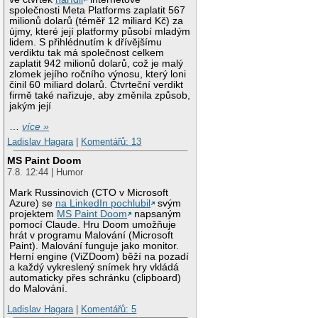
společnosti Meta Platforms zaplatit 567
milionů dolarů (téměř 12 miliard Kč) za
újmy, které její platformy působí mladým
lidem. S přihlédnutím k dřívějšímu
verdiktu tak má společnost celkem
zaplatit 942 milionů dolarů, což je malý
zlomek jejího ročního výnosu, který loni
činil 60 miliard dolarů. Čtvrteční verdikt
firmě také nařizuje, aby změnila způsob,
jakým její
…
více »
Ladislav Hagara
|
Komentářů: 13
MS Paint Doom
7.8. 12:44 | Humor
Mark Russinovich (CTO v Microsoft
Azure) se
na LinkedIn pochlubil
svým
projektem
MS Paint Doom
napsaným
pomocí Claude. Hru Doom umožňuje
hrát v programu Malování (Microsoft
Paint). Malování funguje jako monitor.
Herní engine (ViZDoom) běží na pozadí
a každý vykreslený snímek hry vkládá
automaticky přes schránku (clipboard)
do Malování.
Ladislav Hagara
|
Komentářů: 5