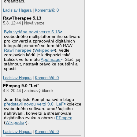
organizací.
Ladislav Hagara
|
Komentářů: 0
RawTherapee 5.13
5.8. 12:44 | Nová verze
Byla vydána nová verze 5.13
svobodného multiplatformního softwaru
pro konverzi a zpracování digitálních
fotografií primárně ve formátů RAW
RawTherapee
(
Wikipedie
). Vedle
zdrojových kódů je k dispozici také
balíček ve formátu
AppImage
. Stačí jej
stáhnout, nastavit právo ke spuštění a
spustit.
Ladislav Hagara
|
Komentářů: 0
FFmpeg 9.0 "Lei"
4.8. 20:44 | Zajímavý článek
Jean-Baptiste Kempf na svém blogu
představil novou verzi 9.0 "Lei"
kolekce
svobodného softwaru umožňujícího
nahrávání, konverzi a streamovaní
digitálního zvuku a obrazu
FFmpeg
(
Wikipedie
).
Ladislav Hagara
|
Komentářů: 0