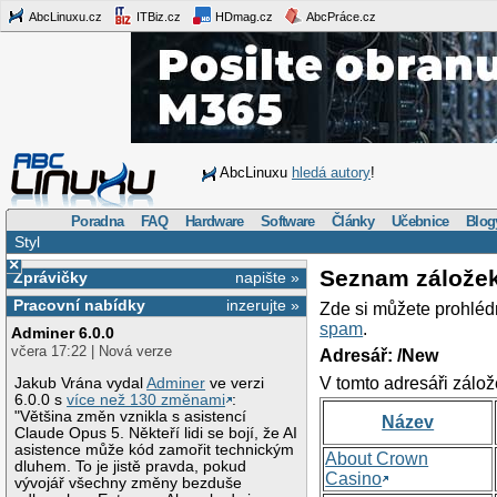
AbcLinuxu.cz
ITBiz.cz
HDmag.cz
AbcPráce.cz
AbcLinuxu
hledá autory
!
Poradna
FAQ
Hardware
Software
Články
Učebnice
Blog
Styl
×
Seznam zálože
Zprávičky
napište »
Pracovní nabídky
inzerujte »
Zde si můžete prohléd
spam
.
Adminer 6.0.0
včera 17:22 | Nová verze
Adresář: /New
V tomto adresáři zálož
Jakub Vrána vydal
Adminer
ve verzi
6.0.0 s
více než 130 změnami
:
"Většina změn vznikla s asistencí
Název
Claude Opus 5. Někteří lidi se bojí, že AI
asistence může kód zamořit technickým
About Crown
dluhem. To je jistě pravda, pokud
Casino
vývojář všechny změny bezduše