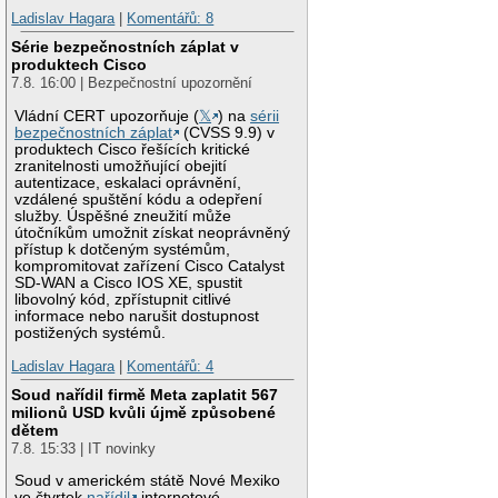
Ladislav Hagara
|
Komentářů: 8
Série bezpečnostních záplat v
produktech Cisco
7.8. 16:00 | Bezpečnostní upozornění
Vládní CERT upozorňuje (
𝕏
) na
sérii
bezpečnostních záplat
(CVSS 9.9) v
produktech Cisco řešících kritické
zranitelnosti umožňující obejití
autentizace, eskalaci oprávnění,
vzdálené spuštění kódu a odepření
služby. Úspěšné zneužití může
útočníkům umožnit získat neoprávněný
přístup k dotčeným systémům,
kompromitovat zařízení Cisco Catalyst
SD-WAN a Cisco IOS XE, spustit
libovolný kód, zpřístupnit citlivé
informace nebo narušit dostupnost
postižených systémů.
Ladislav Hagara
|
Komentářů: 4
Soud nařídil firmě Meta zaplatit 567
milionů USD kvůli újmě způsobené
dětem
7.8. 15:33 | IT novinky
Soud v americkém státě Nové Mexiko
ve čtvrtek
nařídil
internetové