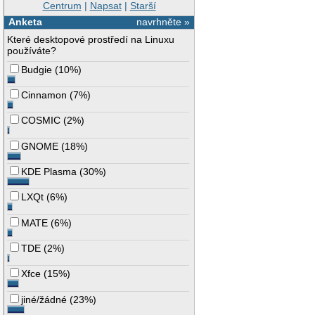
Centrum
|
Napsat
|
Starší
Anketa
navrhněte »
Které desktopové prostředí na Linuxu
používáte?
Budgie
(
10%
)
Cinnamon
(
7%
)
COSMIC
(
2%
)
GNOME
(
18%
)
KDE Plasma
(
30%
)
LXQt
(
6%
)
MATE
(
6%
)
TDE
(
2%
)
Xfce
(
15%
)
jiné/žádné
(
23%
)