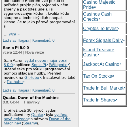
odbouchne Enterem. Ale pokud si
Casino Majestic
pořádně projde plán, vyjedná v něm
Pride
změny a pak totéž udělá i s
vygenerovaným kódem, kvalita kódu
Casinos Cash
stoupne a technický dluh naopak
Checks
klesne. Je to jako párové programování
s
Cryptos To Invest
…
více »
Forex Signals Daily
Ladislav Hagara
|
Komentářů: 0
Sonic Pi 5.0.0
Island Treasure
včera 12:44 | Nová verze
Casino
Sam Aaron
vydal novou major verzi
Jackpot At Casino
5.0.0
aplikace
Sonic Pi
(
Wikipedie
)
určené také pro výuku programování
pomocí skládání hudby. Přehled
Tax On Stocks
novinek na
GitHubu
. Instalovat lze také
z
Flathubu
.
Trade In Bull Market
Ladislav Hagara
|
Komentářů: 0
Quake: Dawn of the Machine
Trade In Shares
8.8. 04:44 | IT novinky
U příležitosti 30. výročí vydání
počítačové hry
Quake
byla
vydána
nová epizoda
s názvem
Dawn of the
Machine
(
Steam
).