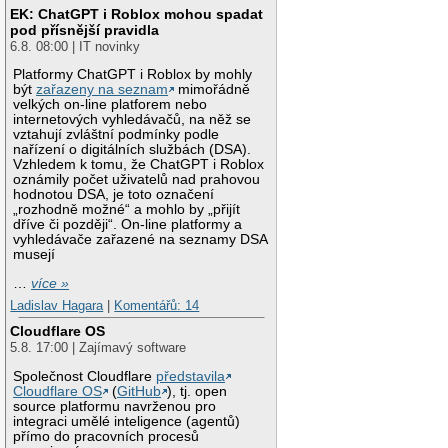
EK: ChatGPT i Roblox mohou spadat
pod přísnější pravidla
6.8. 08:00 | IT novinky
Platformy ChatGPT i Roblox by mohly
být
zařazeny na seznam
mimořádně
velkých on-line platforem nebo
internetových vyhledávačů, na něž se
vztahují zvláštní podmínky podle
nařízení o digitálních službách (DSA).
Vzhledem k tomu, že ChatGPT i Roblox
oznámily počet uživatelů nad prahovou
hodnotou DSA, je toto označení
„rozhodně možné“ a mohlo by „přijít
dříve či později“. On-line platformy a
vyhledávače zařazené na seznamy DSA
musejí
…
více »
Ladislav Hagara
|
Komentářů: 14
Cloudflare OS
5.8. 17:00 | Zajímavý software
Společnost Cloudflare
představila
Cloudflare OS
(
GitHub
), tj. open
source platformu navrženou pro
integraci umělé inteligence (agentů)
přímo do pracovních procesů