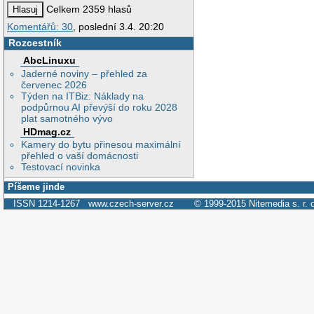
Celkem 2359 hlasů
Komentářů: 30
, poslední 3.4. 20:20
Rozcestník
AbcLinuxu
Jaderné noviny – přehled za
červenec 2026
Týden na ITBiz: Náklady na
podpůrnou AI převýší do roku 2028
plat samotného vývo
HDmag.cz
Kamery do bytu přinesou maximální
přehled o vaší domácnosti
Testovací novinka
Píšeme jinde
ISSN 1214-1267
www.czech-server.cz
© 1999-2015
Nitemedia s. r. 