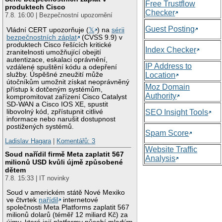
Free Trustflow
produktech Cisco
Checker
7.8. 16:00 | Bezpečnostní upozornění
Guest Posting
Vládní CERT upozorňuje (
𝕏
) na
sérii
bezpečnostních záplat
(CVSS 9.9) v
produktech Cisco řešících kritické
Index Checker
zranitelnosti umožňující obejití
autentizace, eskalaci oprávnění,
IP Address to
vzdálené spuštění kódu a odepření
služby. Úspěšné zneužití může
Location
útočníkům umožnit získat neoprávněný
Moz Domain
přístup k dotčeným systémům,
Authority
kompromitovat zařízení Cisco Catalyst
SD-WAN a Cisco IOS XE, spustit
libovolný kód, zpřístupnit citlivé
SEO Insight Tools
informace nebo narušit dostupnost
postižených systémů.
Spam Score
Ladislav Hagara
|
Komentářů: 3
Website Traffic
Soud nařídil firmě Meta zaplatit 567
Analysis
milionů USD kvůli újmě způsobené
dětem
7.8. 15:33 | IT novinky
Soud v americkém státě Nové Mexiko
ve čtvrtek
nařídil
internetové
společnosti Meta Platforms zaplatit 567
milionů dolarů (téměř 12 miliard Kč) za