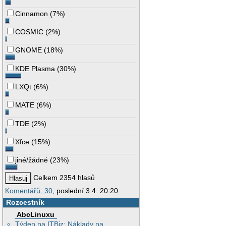
Cinnamon
(
7%
)
COSMIC
(
2%
)
GNOME
(
18%
)
KDE Plasma
(
30%
)
LXQt
(
6%
)
MATE
(
6%
)
TDE
(
2%
)
Xfce
(
15%
)
jiné/žádné
(
23%
)
Celkem 2354 hlasů
Komentářů: 30
, poslední 3.4. 20:20
Rozcestník
AbcLinuxu
Týden na ITBiz: Náklady na