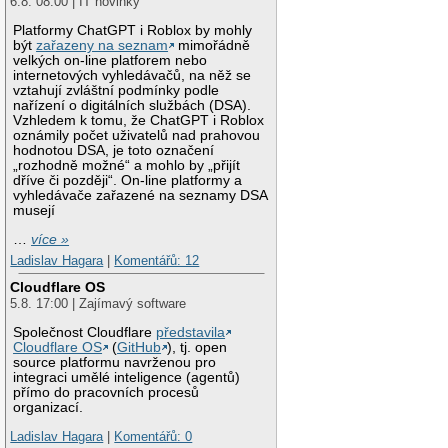
6.8. 08:00 | IT novinky
Platformy ChatGPT i Roblox by mohly
být
zařazeny na seznam
mimořádně
velkých on-line platforem nebo
internetových vyhledávačů, na něž se
vztahují zvláštní podmínky podle
nařízení o digitálních službách (DSA).
Vzhledem k tomu, že ChatGPT i Roblox
oznámily počet uživatelů nad prahovou
hodnotou DSA, je toto označení
„rozhodně možné“ a mohlo by „přijít
dříve či později“. On-line platformy a
vyhledávače zařazené na seznamy DSA
musejí
…
více »
Ladislav Hagara
|
Komentářů: 12
Cloudflare OS
5.8. 17:00 | Zajímavý software
Společnost Cloudflare
představila
Cloudflare OS
(
GitHub
), tj. open
source platformu navrženou pro
integraci umělé inteligence (agentů)
přímo do pracovních procesů
organizací.
Ladislav Hagara
|
Komentářů: 0