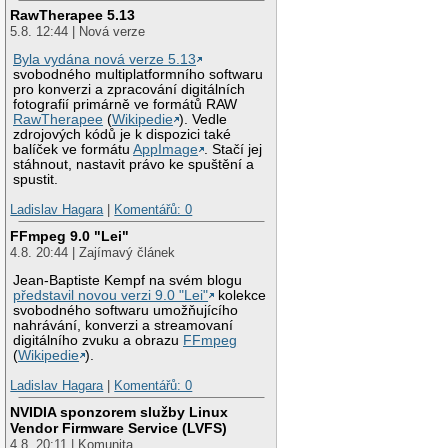
RawTherapee 5.13
5.8. 12:44 | Nová verze
Byla vydána nová verze 5.13
svobodného multiplatformního softwaru
pro konverzi a zpracování digitálních
fotografií primárně ve formátů RAW
RawTherapee
(
Wikipedie
). Vedle
zdrojových kódů je k dispozici také
balíček ve formátu
AppImage
. Stačí jej
stáhnout, nastavit právo ke spuštění a
spustit.
Ladislav Hagara
|
Komentářů: 0
FFmpeg 9.0 "Lei"
4.8. 20:44 | Zajímavý článek
Jean-Baptiste Kempf na svém blogu
představil novou verzi 9.0 "Lei"
kolekce
svobodného softwaru umožňujícího
nahrávání, konverzi a streamovaní
digitálního zvuku a obrazu
FFmpeg
(
Wikipedie
).
Ladislav Hagara
|
Komentářů: 0
NVIDIA sponzorem služby Linux
Vendor Firmware Service (LVFS)
4.8. 20:11 | Komunita