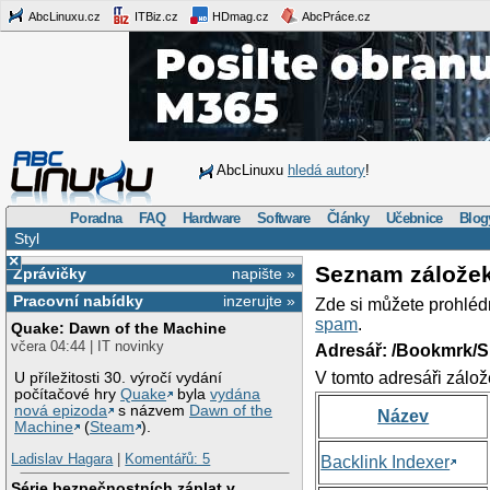
AbcLinuxu.cz
ITBiz.cz
HDmag.cz
AbcPráce.cz
AbcLinuxu
hledá autory
!
Poradna
FAQ
Hardware
Software
Články
Učebnice
Blog
Styl
×
Seznam zálože
Zprávičky
napište »
Pracovní nabídky
inzerujte »
Zde si můžete prohléd
spam
.
Quake: Dawn of the Machine
včera 04:44 | IT novinky
Adresář: /Bookmrk/S
V tomto adresáři zálož
U příležitosti 30. výročí vydání
počítačové hry
Quake
byla
vydána
nová epizoda
s názvem
Dawn of the
Název
Machine
(
Steam
).
Ladislav Hagara
|
Komentářů: 5
Backlink Indexer
Série bezpečnostních záplat v