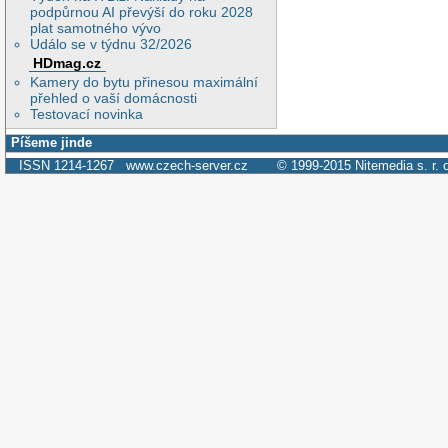
podpůrnou AI převýší do roku 2028
plat samotného vývo
Událo se v týdnu 32/2026
HDmag.cz
Kamery do bytu přinesou maximální
přehled o vaší domácnosti
Testovací novinka
Píšeme jinde
ISSN 1214-1267
www.czech-server.cz
© 1999-2015
Nitemedia s. r. 