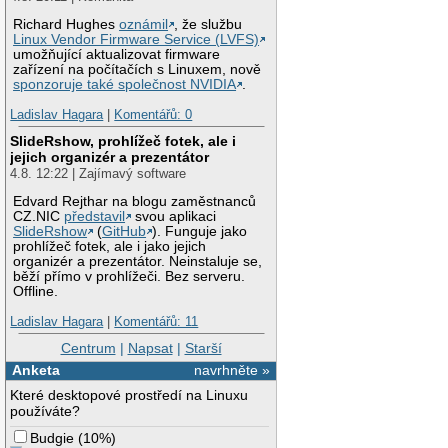
Richard Hughes
oznámil
, že službu
Linux Vendor Firmware Service (LVFS)
umožňující aktualizovat firmware
zařízení na počítačích s Linuxem, nově
sponzoruje také společnost NVIDIA
.
Ladislav Hagara
|
Komentářů: 0
SlideRshow, prohlížeč fotek, ale i
jejich organizér a prezentátor
4.8. 12:22 | Zajímavý software
Edvard Rejthar na blogu zaměstnanců
CZ.NIC
představil
svou aplikaci
SlideRshow
(
GitHub
). Funguje jako
prohlížeč fotek, ale i jako jejich
organizér a prezentátor. Neinstaluje se,
běží přímo v prohlížeči. Bez serveru.
Offline.
Ladislav Hagara
|
Komentářů: 11
Centrum
|
Napsat
|
Starší
Anketa
navrhněte »
Které desktopové prostředí na Linuxu
používáte?
Budgie
(
10%
)