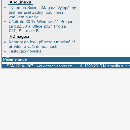
AbcLinuxu
Týden na ScienceMag.cz: Vylepšený
test nenašel žádný rozdíl mezi
vodíkem a antiv
Ušetřete 30 %: Windows 11 Pro jen
za €22,50 a Office 2024 Pro za
€17,15 – akce B
HDmag.cz
Kamery do bytu přinesou maximální
přehled o vaší domácnosti
Testovací novinka
Píšeme jinde
ISSN 1214-1267
www.czech-server.cz
© 1999-2015
Nitemedia s. r. 