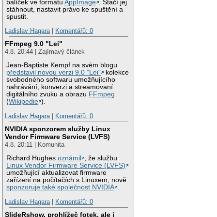
balíček ve formátu
AppImage
. Stačí jej
stáhnout, nastavit právo ke spuštění a
spustit.
Ladislav Hagara
|
Komentářů: 0
FFmpeg 9.0 "Lei"
4.8. 20:44 | Zajímavý článek
Jean-Baptiste Kempf na svém blogu
představil novou verzi 9.0 "Lei"
kolekce
svobodného softwaru umožňujícího
nahrávání, konverzi a streamovaní
digitálního zvuku a obrazu
FFmpeg
(
Wikipedie
).
Ladislav Hagara
|
Komentářů: 0
NVIDIA sponzorem služby Linux
Vendor Firmware Service (LVFS)
4.8. 20:11 | Komunita
Richard Hughes
oznámil
, že službu
Linux Vendor Firmware Service (LVFS)
umožňující aktualizovat firmware
zařízení na počítačích s Linuxem, nově
sponzoruje také společnost NVIDIA
.
Ladislav Hagara
|
Komentářů: 0
SlideRshow, prohlížeč fotek, ale i