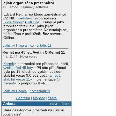
jejich organizér a prezentátor
4.8. 12:22 | Zajímavý software
Edvard Rejthar na blogu zaměstnanců
CZ.NIC
představil
svou aplikaci
SlideRshow
(
GitHub
). Funguje jako
prohlížeč fotek, ale i jako jejich
organizér a prezentátor. Neinstaluje se,
běží přímo v prohlížeči. Bez serveru.
Offline.
Ladislav Hagara
|
Komentářů: 11
Kermit má 45 let. Vydán C-Kermit 11
4.8. 11:44 | Nová verze
Kermit
, tj. protokol pro přenos souborů,
vznikl před 45 lety
. Při této příležitosti
byla po 15 letech od vydání poslední
stabilní verze 9.0.302 vydána
nová
stabilní verze 11
implementace
C-
Kermit
. S podporou IPv6.
Ladislav Hagara
|
Komentářů: 0
Centrum
|
Napsat
|
Starší
Anketa
navrhněte »
Které desktopové prostředí na Linuxu
používáte?