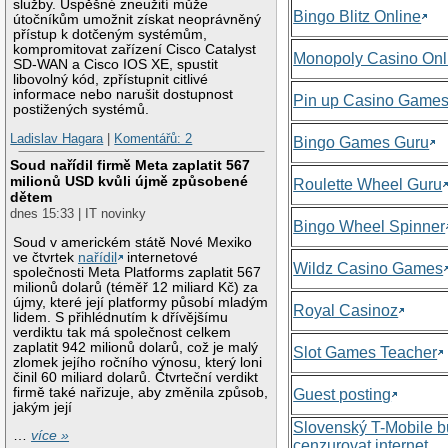
služby. Úspěšné zneužití může
Bingo Blitz Online
útočníkům umožnit získat neoprávněný
přístup k dotčeným systémům,
kompromitovat zařízení Cisco Catalyst
Monopoly Casino Onl
SD-WAN a Cisco IOS XE, spustit
libovolný kód, zpřístupnit citlivé
informace nebo narušit dostupnost
Pin up Casino Game
postižených systémů.
Ladislav Hagara
|
Komentářů: 2
Bingo Games Guru
Soud nařídil firmě Meta zaplatit 567
milionů USD kvůli újmě způsobené
Roulette Wheel Guru
dětem
dnes 15:33 | IT novinky
Bingo Wheel Spinner
Soud v americkém státě Nové Mexiko
ve čtvrtek
nařídil
internetové
Wildz Casino Games
společnosti Meta Platforms zaplatit 567
milionů dolarů (téměř 12 miliard Kč) za
újmy, které její platformy působí mladým
Royal Casinoz
lidem. S přihlédnutím k dřívějšímu
verdiktu tak má společnost celkem
zaplatit 942 milionů dolarů, což je malý
Slot Games Teacher
zlomek jejího ročního výnosu, který loni
činil 60 miliard dolarů. Čtvrteční verdikt
firmě také nařizuje, aby změnila způsob,
Guest posting
jakým její
Slovenský T-Mobile 
…
více »
cenzurovat internet