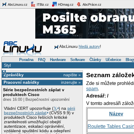
AbcLinuxu.cz
ITBiz.cz
HDmag.cz
AbcPráce.cz
AbcLinuxu
hledá autory
!
Poradna
FAQ
Hardware
Software
Články
Učebnice
Blog
Styl
×
Seznam zálože
Zprávičky
napište »
Pracovní nabídky
inzerujte »
Zde si můžete prohléd
spam
.
Série bezpečnostních záplat v
produktech Cisco
Adresář: /
dnes 16:00 | Bezpečnostní upozornění
V tomto adresáři zálož
Vládní CERT upozorňuje (
𝕏
) na
sérii
bezpečnostních záplat
(CVSS 9.9) v
Název
produktech Cisco řešících kritické
zranitelnosti umožňující obejití
Roulette Tables Casi
autentizace, eskalaci oprávnění,
vzdálené spuštění kódu a odepření