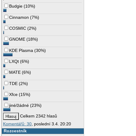
Budgie
(
10%
)
Cinnamon
(
7%
)
COSMIC
(
2%
)
GNOME
(
18%
)
KDE Plasma
(
30%
)
LXQt
(
6%
)
MATE
(
6%
)
TDE
(
2%
)
Xfce
(
15%
)
jiné/žádné
(
23%
)
Celkem 2342 hlasů
Komentářů: 30
, poslední 3.4. 20:20
Rozcestník