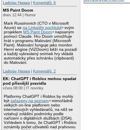
Ladislav Hagara
|
Komentářů: 6
MS Paint Doom
dnes 12:44 | Humor
Mark Russinovich (CTO v Microsoft
Azure) se
na LinkedIn pochlubil
svým
projektem
MS Paint Doom
napsaným
pomocí Claude. Hru Doom umožňuje
hrát v programu Malování (Microsoft
Paint). Malování funguje jako monitor.
Herní engine (ViZDoom) běží na pozadí
a každý vykreslený snímek hry vkládá
automaticky přes schránku (clipboard)
do Malování.
Ladislav Hagara
|
Komentářů: 2
EK: ChatGPT i Roblox mohou spadat
pod přísnější pravidla
včera 08:00 | IT novinky
Platformy ChatGPT i Roblox by mohly
být
zařazeny na seznam
mimořádně
velkých on-line platforem nebo
internetových vyhledávačů, na něž se
vztahují zvláštní podmínky podle
nařízení o digitálních službách (DSA).
Vzhledem k tomu, že ChatGPT i Roblox
oznámily počet uživatelů nad prahovou