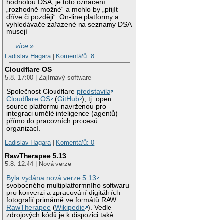
hodnotou DSA, je toto označení
„rozhodně možné“ a mohlo by „přijít
dříve či později“. On-line platformy a
vyhledávače zařazené na seznamy DSA
musejí
…
více »
Ladislav Hagara
|
Komentářů: 8
Cloudflare OS
5.8. 17:00 | Zajímavý software
Společnost Cloudflare
představila
Cloudflare OS
(
GitHub
), tj. open
source platformu navrženou pro
integraci umělé inteligence (agentů)
přímo do pracovních procesů
organizací.
Ladislav Hagara
|
Komentářů: 0
RawTherapee 5.13
5.8. 12:44 | Nová verze
Byla vydána nová verze 5.13
svobodného multiplatformního softwaru
pro konverzi a zpracování digitálních
fotografií primárně ve formátů RAW
RawTherapee
(
Wikipedie
). Vedle
zdrojových kódů je k dispozici také