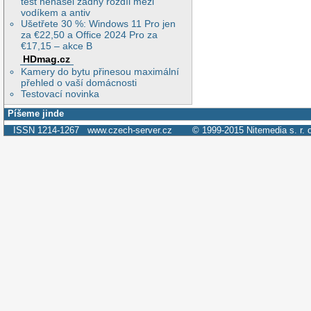
test nenašel žádný rozdíl mezi
vodíkem a antiv
Ušetřete 30 %: Windows 11 Pro jen
za €22,50 a Office 2024 Pro za
€17,15 – akce B
HDmag.cz
Kamery do bytu přinesou maximální
přehled o vaší domácnosti
Testovací novinka
Píšeme jinde
ISSN 1214-1267
www.czech-server.cz
© 1999-2015
Nitemedia s. r. 