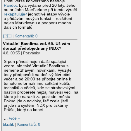
První verze konverzního nástroje
Pandoc
byla vydána před 20 lety. Jeho
autor John MacFarlane při tomto výročí
rekapituluje
jednotlivé etapy vývoje
a přidávání nových funkcí – rozšíření
nejen Markdownu a podporu mnoha
dalších formátů.
|🇵🇸
|
Komentářů: 0
Virtuální Bastlírna vol. 65: Už vám
dorazil předobjednaný INDX?
4.8. 00:55 | Pozvánky
Srpen přinesl nejen další spalující
vedro, ale také Virtuální Bastlírnu s
neméně žhavými novinkami. Využijte
tedy předpovědi na deštivý čtvrteční
večer a od 20:00 se připojte online k
tomuto neformálnímu setkání kutilů,
techniků a vědců, kde se strahovskými
bastlíři proberete nejzajímavější věci, na
které jste narazili za poslední měsíc.
Pokud jde o novinky, řeč zcela jistě
přijde na systém INDX pro tiskárny
Průša, který na konci
…
více »
bkralik
|
Komentářů: 0