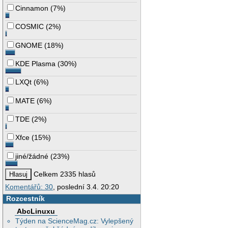
Cinnamon
(
7%
)
COSMIC
(
2%
)
GNOME
(
18%
)
KDE Plasma
(
30%
)
LXQt
(
6%
)
MATE
(
6%
)
TDE
(
2%
)
Xfce
(
15%
)
jiné/žádné
(
23%
)
Celkem 2335 hlasů
Komentářů: 30
, poslední 3.4. 20:20
Rozcestník
AbcLinuxu
Týden na ScienceMag.cz: Vylepšený