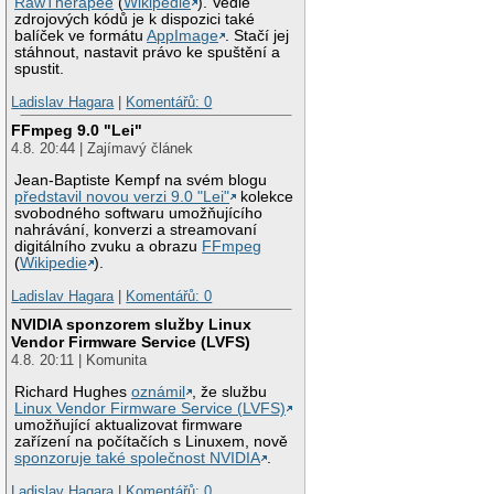
RawTherapee
(
Wikipedie
). Vedle
zdrojových kódů je k dispozici také
balíček ve formátu
AppImage
. Stačí jej
stáhnout, nastavit právo ke spuštění a
spustit.
Ladislav Hagara
|
Komentářů: 0
FFmpeg 9.0 "Lei"
4.8. 20:44 | Zajímavý článek
Jean-Baptiste Kempf na svém blogu
představil novou verzi 9.0 "Lei"
kolekce
svobodného softwaru umožňujícího
nahrávání, konverzi a streamovaní
digitálního zvuku a obrazu
FFmpeg
(
Wikipedie
).
Ladislav Hagara
|
Komentářů: 0
NVIDIA sponzorem služby Linux
Vendor Firmware Service (LVFS)
4.8. 20:11 | Komunita
Richard Hughes
oznámil
, že službu
Linux Vendor Firmware Service (LVFS)
umožňující aktualizovat firmware
zařízení na počítačích s Linuxem, nově
sponzoruje také společnost NVIDIA
.
Ladislav Hagara
|
Komentářů: 0