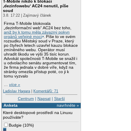
T-Mobile nikdo k blokaci
‚dezinfowebu‘ AC24 nenutil, píše
soud
3.8. 17:22 | Zajímavý článek
Firma T-Mobile blokovala
„dezinformační web“ AC24 bez toho,
aniž by k tomu měla závazný pokyn
orgánů veřejné moci
. Píše to ve svém
rozsudku Městský soud v Praze, který
po čtyřech letech uzavřel kauzu blokace
zmíněného webu. Operátor musí
uhradit škodu ve výši 35 tisíc korun.
Advokát společnosti T-Mobile se snažil i
u odvolacího senátu argumentovat tím,
že firma jednala v dobré víře, když na
stránky omezila přístup poté, co ji k
tomu vyzvalo
…
více »
Ladislav Hagara
|
Komentářů: 71
Centrum
|
Napsat
|
Starší
Anketa
navrhněte »
Které desktopové prostředí na Linuxu
používáte?
Budgie
(
10%
)