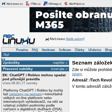
AbcLinuxu.cz
ITBiz.cz
HDmag.cz
AbcPráce.cz
AbcLinuxu
hledá autory
!
Poradna
FAQ
Hardware
Software
Články
Učebnice
Blog
Styl
×
Seznam zálože
Zprávičky
napište »
Pracovní nabídky
inzerujte »
Zde si můžete prohléd
spam
.
EK: ChatGPT i Roblox mohou spadat
pod přísnější pravidla
Adresář: /Tech Revo
včera 08:00 | IT novinky
V tomto adresáři zálož
Platformy ChatGPT i Roblox by mohly
být
zařazeny na seznam
mimořádně
velkých on-line platforem nebo
internetových vyhledávačů, na něž se
vztahují zvláštní podmínky podle
nařízení o digitálních službách (DSA).