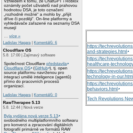
Vzhledem k tomu, že ChatGPT i Roblox
oznámily počet uživatelů nad prahovou
hodnotou DSA, je toto označení
„rozhodně možné“ a mohlo by „přijít
dříve či později“. On-line platformy a
vyhledávače zařazené na seznamy DSA
musejí
…
více »
Ladislav Hagara
|
Komentářů: 6
https://techrevolutio
Cloudflare OS
and-strategies.html
5.8. 17:00 | Zajímavý software
https://techrevoluti
Společnost Cloudflare
představila
healthcare-technology
Cloudflare OS
(
GitHub
), tj. open
https://techrevolutio
source platformu navrženou pro
technology-in-our.htm
integraci umělé inteligence (agentů)
přímo do pracovních procesů
https://techrevolutio
organizací.
behaviors.html
Ladislav Hagara
|
Komentářů: 0
Tech Revolutions Ne
RawTherapee 5.13
5.8. 12:44 | Nová verze
Byla vydána nová verze 5.13
svobodného multiplatformního softwaru
pro konverzi a zpracování digitálních
fotografií primárně ve formátů RAW