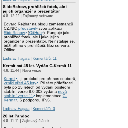
SlideRshow, prohlížeč fotek, ale i
jejich organizér a prezentátor
4.8. 12:22 | Zajímavý software
Edvard Rejthar na blogu zaměstnanců
CZ.NIC
představil
svou aplikaci
SlideRshow
(
GitHub
). Funguje jako
prohlížeč fotek, ale i jako jejich
organizér a prezentátor. Neinstaluje se,
běží přímo v prohlížeči. Bez serveru.
Offline.
Ladislav Hagara
|
Komentářů: 11
Kermit má 45 let. Vydán C-Kermit 11
4.8. 11:44 | Nová verze
Kermit
, tj. protokol pro přenos souborů,
vznikl před 45 lety
. Při této příležitosti
byla po 15 letech od vydání poslední
stabilní verze 9.0.302 vydána
nová
stabilní verze 11
implementace
C-
Kermit
. S podporou IPv6.
Ladislav Hagara
|
Komentářů: 0
20 let Pandoc
4.8. 11:11 | Zajímavý článek