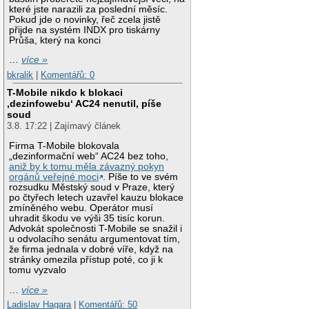
které jste narazili za poslední měsíc.
Pokud jde o novinky, řeč zcela jistě
přijde na systém INDX pro tiskárny
Průša, který na konci
…
více »
bkralik
|
Komentářů: 0
T-Mobile nikdo k blokaci
‚dezinfowebu‘ AC24 nenutil, píše
soud
3.8. 17:22 | Zajímavý článek
Firma T-Mobile blokovala
„dezinformační web“ AC24 bez toho,
aniž by k tomu měla závazný pokyn
orgánů veřejné moci
. Píše to ve svém
rozsudku Městský soud v Praze, který
po čtyřech letech uzavřel kauzu blokace
zmíněného webu. Operátor musí
uhradit škodu ve výši 35 tisíc korun.
Advokát společnosti T-Mobile se snažil i
u odvolacího senátu argumentovat tím,
že firma jednala v dobré víře, když na
stránky omezila přístup poté, co ji k
tomu vyzvalo
…
více »
Ladislav Hagara
|
Komentářů: 50