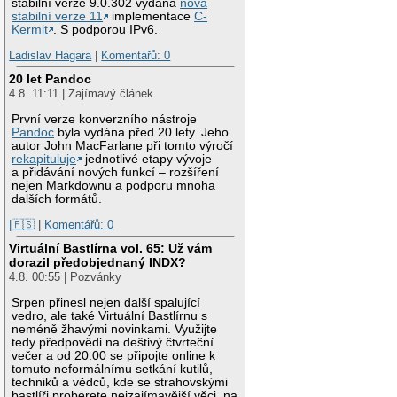
stabilní verze 9.0.302 vydána
nová
stabilní verze 11
implementace
C-
Kermit
. S podporou IPv6.
Ladislav Hagara
|
Komentářů: 0
20 let Pandoc
4.8. 11:11 | Zajímavý článek
První verze konverzního nástroje
Pandoc
byla vydána před 20 lety. Jeho
autor John MacFarlane při tomto výročí
rekapituluje
jednotlivé etapy vývoje
a přidávání nových funkcí – rozšíření
nejen Markdownu a podporu mnoha
dalších formátů.
|🇵🇸
|
Komentářů: 0
Virtuální Bastlírna vol. 65: Už vám
dorazil předobjednaný INDX?
4.8. 00:55 | Pozvánky
Srpen přinesl nejen další spalující
vedro, ale také Virtuální Bastlírnu s
neméně žhavými novinkami. Využijte
tedy předpovědi na deštivý čtvrteční
večer a od 20:00 se připojte online k
tomuto neformálnímu setkání kutilů,
techniků a vědců, kde se strahovskými
bastlíři proberete nejzajímavější věci, na