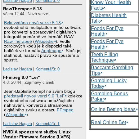
Ladislav Hagara
|
Komentářů: 0
Know Your Health
Facts
RawTherapee 5.13
včera 12:44 | Nová verze
Diabetes Health
Talk
Byla vydána nová verze 5.13
svobodného multiplatformního softwaru
Foods For Eye
pro konverzi a zpracování digitálních
Health
fotografií primárně ve formátů RAW
Foods For Eye
RawTherapee
(
Wikipedie
). Vedle
zdrojových kódů je k dispozici také
Health
balíček ve formátu
AppImage
. Stačí jej
Teeth Filling
stáhnout, nastavit právo ke spuštění a
Technique
spustit.
Baccarat Gambling
Ladislav Hagara
|
Komentářů: 0
Tips
FFmpeg 9.0 "Lei"
Gambling Lucky
4.8. 20:44 | Zajímavý článek
Today
Jean-Baptiste Kempf na svém blogu
Gambling Bonus
představil novou verzi 9.0 "Lei"
kolekce
Poker
svobodného softwaru umožňujícího
nahrávání, konverzi a streamovaní
Online Betting Ideas
digitálního zvuku a obrazu
FFmpeg
(
Wikipedie
).
Real Online Bet
Ladislav Hagara
|
Komentářů: 1
NVIDIA sponzorem služby Linux
Vendor Firmware Service (LVFS)