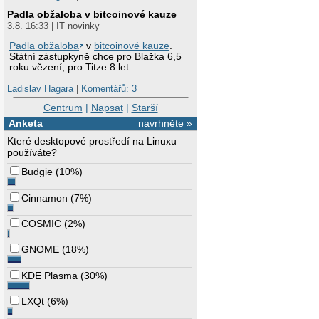
Padla obžaloba v bitcoinové kauze
3.8. 16:33 | IT novinky
Padla obžaloba
v
bitcoinové kauze
.
Státní zástupkyně chce pro Blažka 6,5
roku vězení, pro Titze 8 let.
Ladislav Hagara
|
Komentářů: 3
Centrum
|
Napsat
|
Starší
Anketa
navrhněte »
Které desktopové prostředí na Linuxu
používáte?
Budgie
(
10%
)
Cinnamon
(
7%
)
COSMIC
(
2%
)
GNOME
(
18%
)
KDE Plasma
(
30%
)
LXQt
(
6%
)