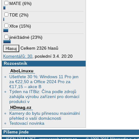
MATE
(
6%
)
TDE
(
2%
)
Xfce
(
15%
)
jiné/žádné
(
23%
)
Celkem 2326 hlasů
Komentářů: 30
, poslední 3.4. 20:20
Rozcestník
AbcLinuxu
Ušetřete 30 %: Windows 11 Pro jen
za €22,50 a Office 2024 Pro za
€17,15 – akce B
Týden na ITBiz: Čína podle zdrojů
zahájila výrobu zařízení pro domácí
produkci v
HDmag.cz
Kamery do bytu přinesou maximální
přehled o vaší domácnosti
Testovací novinka
Píšeme jinde