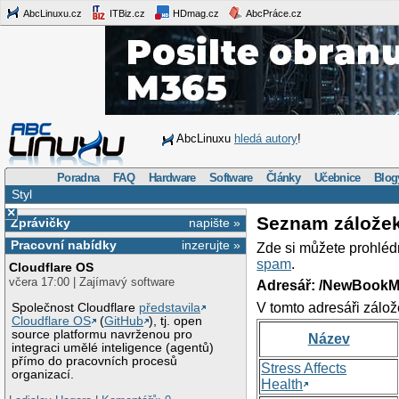
AbcLinuxu.cz
ITBiz.cz
HDmag.cz
AbcPráce.cz
AbcLinuxu
hledá autory
!
Poradna
FAQ
Hardware
Software
Články
Učebnice
Blog
Styl
×
Seznam zálože
Zprávičky
napište »
Pracovní nabídky
inzerujte »
Zde si můžete prohléd
spam
.
Cloudflare OS
včera 17:00 | Zajímavý software
Adresář: /NewBookM
V tomto adresáři zálož
Společnost Cloudflare
představila
Cloudflare OS
(
GitHub
), tj. open
source platformu navrženou pro
Název
integraci umělé inteligence (agentů)
přímo do pracovních procesů
Stress Affects
organizací.
Health