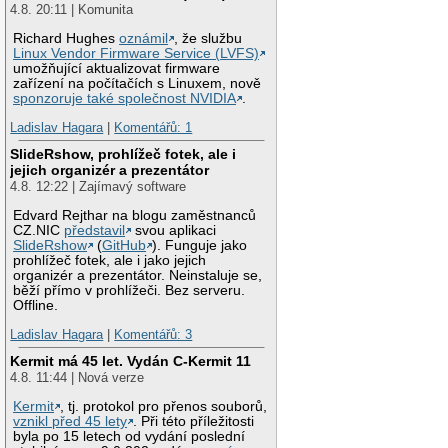
4.8. 20:11 | Komunita
Richard Hughes
oznámil
, že službu
Linux Vendor Firmware Service (LVFS)
umožňující aktualizovat firmware
zařízení na počítačích s Linuxem, nově
sponzoruje také společnost NVIDIA
.
Ladislav Hagara
|
Komentářů: 1
SlideRshow, prohlížeč fotek, ale i
jejich organizér a prezentátor
4.8. 12:22 | Zajímavý software
Edvard Rejthar na blogu zaměstnanců
CZ.NIC
představil
svou aplikaci
SlideRshow
(
GitHub
). Funguje jako
prohlížeč fotek, ale i jako jejich
organizér a prezentátor. Neinstaluje se,
běží přímo v prohlížeči. Bez serveru.
Offline.
Ladislav Hagara
|
Komentářů: 3
Kermit má 45 let. Vydán C-Kermit 11
4.8. 11:44 | Nová verze
Kermit
, tj. protokol pro přenos souborů,
vznikl před 45 lety
. Při této příležitosti
byla po 15 letech od vydání poslední