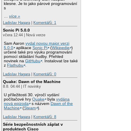
klesne. Je to jako párové programování
s
…
více »
Ladislav Hagara
|
Komentářů: 1
Sonic Pi 5.0.0
včera 12:44 | Nová verze
Sam Aaron
vydal novou major verzi
5.0.0
aplikace
Sonic Pi
(
Wikipedie
)
určené také pro výuku programování
pomocí skládání hudby. Přehled
novinek na
GitHubu
. Instalovat lze také
z
Flathubu
.
Ladislav Hagara
|
Komentářů: 0
Quake: Dawn of the Machine
8.8. 04:44 | IT novinky
U příležitosti 30. výročí vydání
počítačové hry
Quake
byla
vydána
nová epizoda
s názvem
Dawn of the
Machine
(
Steam
).
Ladislav Hagara
|
Komentářů: 8
Série bezpečnostních záplat v
produktech Cisco