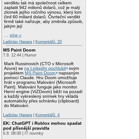
verdiktu tak má společnost celkem
zaplatit 942 milionů dolarů, což je malý
zlomek jejího ročního výnosu, který loni
činil 60 miliard dolarů. Čtvrteční verdikt
firmě také nařizuje, aby změnila způsob,
jakým její
…
více »
Ladislav Hagara
|
Komentářů: 20
MS Paint Doom
7.8. 12:44 | Humor
Mark Russinovich (CTO v Microsoft
Azure) se
na LinkedIn pochlubil
svým
projektem
MS Paint Doom
napsaným
pomocí Claude. Hru Doom umožňuje
hrát v programu Malování (Microsoft
Paint). Malování funguje jako monitor.
Herní engine (ViZDoom) běží na pozadí
a každý vykreslený snímek hry vkládá
automaticky přes schránku (clipboard)
do Malování.
Ladislav Hagara
|
Komentářů: 4
EK: ChatGPT i Roblox mohou spadat
pod přísnější pravidla
6.8. 08:00 | IT novinky