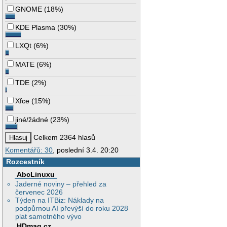
GNOME
(
18%
)
KDE Plasma
(
30%
)
LXQt
(
6%
)
MATE
(
6%
)
TDE
(
2%
)
Xfce
(
15%
)
jiné/žádné
(
23%
)
Celkem 2364 hlasů
Komentářů: 30
, poslední 3.4. 20:20
Rozcestník
AbcLinuxu
Jaderné noviny – přehled za
červenec 2026
Týden na ITBiz: Náklady na
podpůrnou AI převýší do roku 2028
plat samotného vývo
HDmag.cz