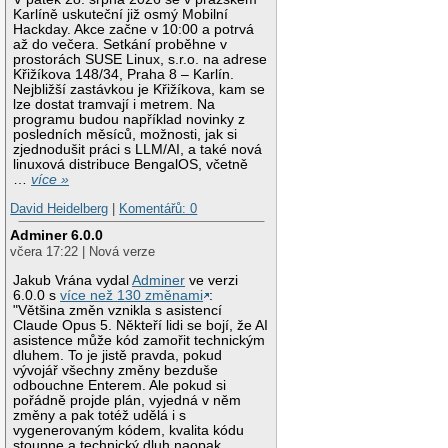
Karlíně uskuteční již osmý Mobilní
Hackday. Akce začne v 10:00 a potrvá
až do večera. Setkání proběhne v
prostorách SUSE Linux, s.r.o. na adrese
Křižíkova 148/34, Praha 8 – Karlín.
Nejbližší zastávkou je Křižíkova, kam se
lze dostat tramvají i metrem. Na
programu budou například novinky z
posledních měsíců, možnosti, jak si
zjednodušit práci s LLM/AI, a také nová
linuxová distribuce BengalOS, včetně
…
více »
David Heidelberg
|
Komentářů: 0
Adminer 6.0.0
včera 17:22 | Nová verze
Jakub Vrána vydal
Adminer
ve verzi
6.0.0 s
více než 130 změnami
:
"Většina změn vznikla s asistencí
Claude Opus 5. Někteří lidi se bojí, že AI
asistence může kód zamořit technickým
dluhem. To je jistě pravda, pokud
vývojář všechny změny bezduše
odbouchne Enterem. Ale pokud si
pořádně projde plán, vyjedná v něm
změny a pak totéž udělá i s
vygenerovaným kódem, kvalita kódu
stoupne a technický dluh naopak