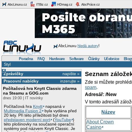
AbcLinuxu.cz
ITBiz.cz
HDmag.cz
AbcPráce.cz
AbcLinuxu
hledá autory
!
Poradna
FAQ
Hardware
Software
Články
Učebnice
Blog
Styl
×
Seznam zálože
Zprávičky
napište »
Pracovní nabídky
inzerujte »
Zde si můžete prohléd
spam
.
Počítačová hra Knytt Classic zdarma
na Steamu a GOG.com
Adresář: /New
dnes 19:00 | IT novinky
V tomto adresáři zálož
Počítačová hra
Knytt
napsaná v
Multimedia Fusion 2
byla vydána před
Název
20 lety. Při této příležitosti byl dnes
představen moderní port
(
YouTube
)
About Crown
této plošinovky na současné operační
Casino
systémy pod názvem Knytt Classic. Je