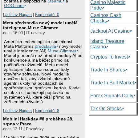
zdarma k dispozici na
Steamu
a
Casino Majestic
GOG.com
.
Pride
Ladislav Hagara
|
Komentářů: 0
Casinos Cash
Checks
Meta představila nový model umělé
inteligence Muse Glimmer
Jackpot At Casino
dnes 16:00 | IT novinky
Island Treasure
Americká technologická společnost
Meta Platforms
představila
nový model
Casino
umělé inteligence (AI)
Muse Glimmer
.
Model je menší než přední modely AI od
Cryptos To Invest
konkurence a má běžet přímo na
počítačích uživatelů. Meta model
zpřístupní jako open source, tedy
Trade In Shares
otevřený software. Nový model je
navržen tak, aby zvládal takzvané
Trade In Bull Market
agentní úkoly na počítačích se
spotřebitelskou grafickou kartou. Klade
si tak za cíl uspokojit poptávku po
Forex Signals Daily
systémech AI, které běží přímo na
zařízeních uživatelů.
Tax On Stocks
Ladislav Hagara
|
Komentářů: 8
Mobilní Hackday #8 proběhne 28.
srpna v Praze
dnes 12:11 | Pozvánky
V pátek 28. srpna 2026 se v pražském