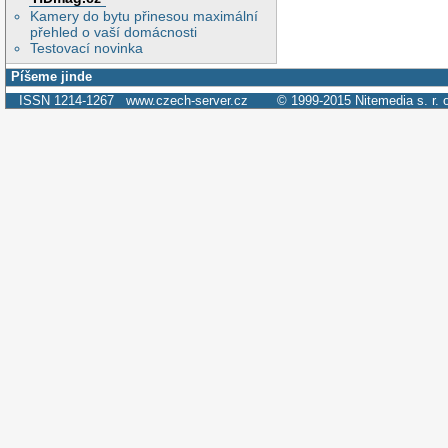
Kamery do bytu přinesou maximální
přehled o vaší domácnosti
Testovací novinka
Píšeme jinde
ISSN 1214-1267
www.czech-server.cz
© 1999-2015
Nitemedia s. r. 