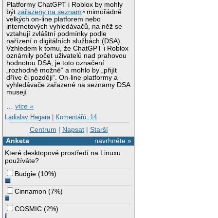
Platformy ChatGPT i Roblox by mohly
být
zařazeny na seznam
mimořádně
velkých on-line platforem nebo
internetových vyhledávačů, na něž se
vztahují zvláštní podmínky podle
nařízení o digitálních službách (DSA).
Vzhledem k tomu, že ChatGPT i Roblox
oznámily počet uživatelů nad prahovou
hodnotou DSA, je toto označení
„rozhodně možné“ a mohlo by „přijít
dříve či později“. On-line platformy a
vyhledávače zařazené na seznamy DSA
musejí
…
více »
Ladislav Hagara
|
Komentářů: 14
Centrum
|
Napsat
|
Starší
Anketa
navrhněte »
Které desktopové prostředí na Linuxu
používáte?
Budgie
(
10%
)
Cinnamon
(
7%
)
COSMIC
(
2%
)