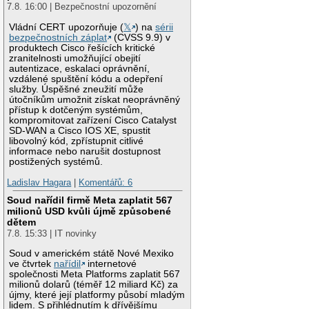
7.8. 16:00 | Bezpečnostní upozornění
Vládní CERT upozorňuje (
𝕏
) na
sérii
bezpečnostních záplat
(CVSS 9.9) v
produktech Cisco řešících kritické
zranitelnosti umožňující obejití
autentizace, eskalaci oprávnění,
vzdálené spuštění kódu a odepření
služby. Úspěšné zneužití může
útočníkům umožnit získat neoprávněný
přístup k dotčeným systémům,
kompromitovat zařízení Cisco Catalyst
SD-WAN a Cisco IOS XE, spustit
libovolný kód, zpřístupnit citlivé
informace nebo narušit dostupnost
postižených systémů.
Ladislav Hagara
|
Komentářů: 6
Soud nařídil firmě Meta zaplatit 567
milionů USD kvůli újmě způsobené
dětem
7.8. 15:33 | IT novinky
Soud v americkém státě Nové Mexiko
ve čtvrtek
nařídil
internetové
společnosti Meta Platforms zaplatit 567
milionů dolarů (téměř 12 miliard Kč) za
újmy, které její platformy působí mladým
lidem. S přihlédnutím k dřívějšímu