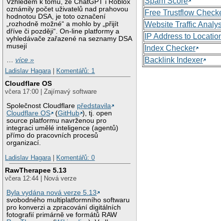
Spam Score
Vzhledem k tomu, že ChatGPT i Roblox
oznámily počet uživatelů nad prahovou
Free Trustflow Check
hodnotou DSA, je toto označení
„rozhodně možné“ a mohlo by „přijít
Website Traffic Analy
dříve či později“. On-line platformy a
IP Address to Locatio
vyhledávače zařazené na seznamy DSA
musejí
Index Checker
Backlink Indexer
…
více »
Ladislav Hagara
|
Komentářů: 1
Cloudflare OS
včera 17:00 | Zajímavý software
Společnost Cloudflare
představila
Cloudflare OS
(
GitHub
), tj. open
source platformu navrženou pro
integraci umělé inteligence (agentů)
přímo do pracovních procesů
organizací.
Ladislav Hagara
|
Komentářů: 0
RawTherapee 5.13
včera 12:44 | Nová verze
Byla vydána nová verze 5.13
svobodného multiplatformního softwaru
pro konverzi a zpracování digitálních
fotografií primárně ve formátů RAW