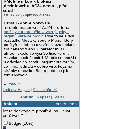
T-Mobile nikdo k blokaci
‚dezinfowebu‘ AC24 nenutil, píše
soud
3.8. 17:22 | Zajímavý článek
Firma T-Mobile blokovala
„dezinformační web“ AC24 bez toho,
aniž by k tomu měla závazný pokyn
orgánů veřejné moci
. Píše to ve svém
rozsudku Městský soud v Praze, který
po čtyřech letech uzavřel kauzu blokace
zmíněného webu. Operátor musí
uhradit škodu ve výši 35 tisíc korun.
Advokát společnosti T-Mobile se snažil i
u odvolacího senátu argumentovat tím,
že firma jednala v dobré víře, když na
stránky omezila přístup poté, co ji k
tomu vyzvalo
…
více »
Ladislav Hagara
|
Komentářů: 70
Centrum
|
Napsat
|
Starší
Anketa
navrhněte »
Které desktopové prostředí na Linuxu
používáte?
Budgie
(
10%
)