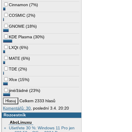
Cinnamon
(
7%
)
COSMIC
(
2%
)
GNOME
(
18%
)
KDE Plasma
(
30%
)
LXQt
(
6%
)
MATE
(
6%
)
TDE
(
2%
)
Xfce
(
15%
)
jiné/žádné
(
23%
)
Celkem 2333 hlasů
Komentářů: 30
, poslední 3.4. 20:20
Rozcestník
AbcLinuxu
Ušetřete 30 %: Windows 11 Pro jen