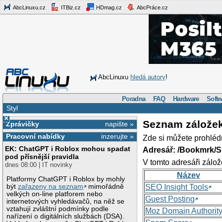
AbcLinuxu.cz
ITBiz.cz
HDmag.cz
AbcPráce.cz
AbcLinuxu
hledá autory
!
Poradna
FAQ
Hardware
Softw
Styl
×
Seznam zálože
Zprávičky
napište »
Pracovní nabídky
inzerujte »
Zde si můžete prohléd
EK: ChatGPT i Roblox mohou spadat
Adresář: /Bookmrk/S
pod přísnější pravidla
V tomto adresáři zálož
dnes 08:00 | IT novinky
Název
Platformy ChatGPT i Roblox by mohly
být
zařazeny na seznam
mimořádně
SEO Insight Tools
velkých on-line platforem nebo
Guest Posting
internetových vyhledávačů, na něž se
vztahují zvláštní podmínky podle
Moz Domain Authorit
nařízení o digitálních službách (DSA).