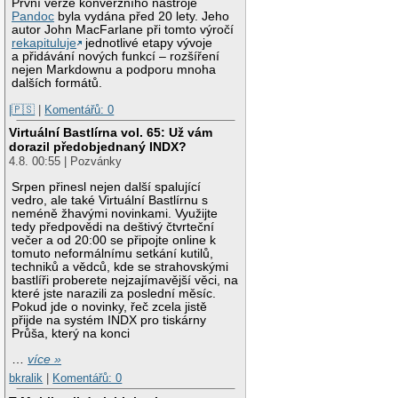
První verze konverzního nástroje
Pandoc
byla vydána před 20 lety. Jeho
autor John MacFarlane při tomto výročí
rekapituluje
jednotlivé etapy vývoje
a přidávání nových funkcí – rozšíření
nejen Markdownu a podporu mnoha
dalších formátů.
|🇵🇸
|
Komentářů: 0
Virtuální Bastlírna vol. 65: Už vám
dorazil předobjednaný INDX?
4.8. 00:55 | Pozvánky
Srpen přinesl nejen další spalující
vedro, ale také Virtuální Bastlírnu s
neméně žhavými novinkami. Využijte
tedy předpovědi na deštivý čtvrteční
večer a od 20:00 se připojte online k
tomuto neformálnímu setkání kutilů,
techniků a vědců, kde se strahovskými
bastlíři proberete nejzajímavější věci, na
které jste narazili za poslední měsíc.
Pokud jde o novinky, řeč zcela jistě
přijde na systém INDX pro tiskárny
Průša, který na konci
…
více »
bkralik
|
Komentářů: 0