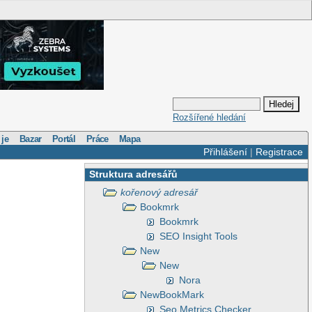
Rozšířené hledání
 je
Bazar
Portál
Práce
Mapa
Přihlášení
|
Registrace
Struktura adresářů
kořenový adresář
Bookmrk
Bookmrk
SEO Insight Tools
New
New
Nora
NewBookMark
Seo Metrics Checker