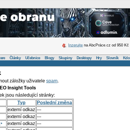
Inzerujte
na AbcPráce.cz od 950 Kč
are
Články
Učebnice
Blogy
Skupiny
Desktopy
Hry
Slovník
Kdo
k
nout záložky uživatele
spam
.
EO Insight Tools
ek jsou následující stránky:
Typ
Poslední změna
externí odkaz
---
externí odkaz
---
y
externí odkaz
---