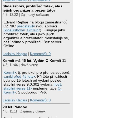
SlideRshow, prohlížeč fotek, ale i
jejich organizér a prezentátor
4.8. 12:22 | Zajímavý software
Edvard Rejthar na blogu zaměstnanců
CZ.NIC
představil
svou aplikaci
SlideRshow
(
GitHub
). Funguje jako
prohlížeč fotek, ale i jako jejich
organizér a prezentátor. Neinstaluje se,
běží přímo v prohlížeči. Bez serveru.
Offline.
Ladislav Hagara
|
Komentářů: 9
Kermit má 45 let. Vydán C-Kermit 11
4.8. 11:44 | Nová verze
Kermit
, tj. protokol pro přenos souborů,
vznikl před 45 lety
. Při této příležitosti
byla po 15 letech od vydání poslední
stabilní verze 9.0.302 vydána
nová
stabilní verze 11
implementace
C-
Kermit
. S podporou IPv6.
Ladislav Hagara
|
Komentářů: 0
20 let Pandoc
4.8. 11:11 | Zajímavý článek