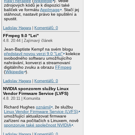
RawTherapee
(
Wikipedie
). Vedle
zdrojových kódů je k dispozici také
balíček ve formátu
AppImage
. Stačí jej
stáhnout, nastavit právo ke spuštění a
spustit.
Ladislav Hagara
|
Komentářů: 0
FFmpeg 9.0 "Lei"
4.8. 20:44 | Zajímavý článek
Jean-Baptiste Kempf na svém blogu
představil novou verzi 9.0 "Lei"
kolekce
svobodného softwaru umožňujícího
nahrávání, konverzi a streamovaní
digitálního zvuku a obrazu
FFmpeg
(
Wikipedie
).
Ladislav Hagara
|
Komentářů: 0
NVIDIA sponzorem služby Linux
Vendor Firmware Service (LVFS)
4.8. 20:11 | Komunita
Richard Hughes
oznámil
, že službu
Linux Vendor Firmware Service (LVFS)
umožňující aktualizovat firmware
zařízení na počítačích s Linuxem, nově
sponzoruje také společnost NVIDIA
.
Ladislav Hagara
|
Komentářů: 0